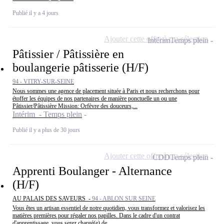
Publié il y a 4 jours
Ajouter cette offre à ma sélection
Intérim
Temps plein
Pâtissier / Pâtissière en
boulangerie pâtisserie (H/F)
94 - VITRY-SUR-SEINE
Nous sommes une agence de placement située à Paris et nous recherchons pour
étoffer les équipes de nos partenaires de manière ponctuelle un ou une
Pâtissier/Pâtissière Mission: Orfèvre des douceurs,...
Intérim - Temps plein
Publié il y a plus de 30 jours
Ajouter cette offre à ma sélection
CDD
Temps plein
Apprenti Boulanger - Alternance
(H/F)
AU PALAIS DES SAVEURS -
94 - ABLON SUR SEINE
Vous êtes un artisan essentiel de notre quotidien, vous transformez et valorisez les
matières premières pour régaler nos papilles. Dans le cadre d'un contrat
d'apprentissage, vous serez chargé(e) de...