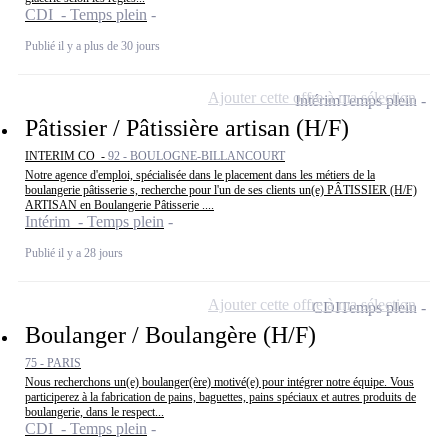
CDI - Temps plein
Publié il y a plus de 30 jours
Ajouter cette offre à ma sélection
Intérim
Temps plein
Pâtissier / Pâtissière artisan (H/F)
INTERIM CO -
92 - BOULOGNE-BILLANCOURT
Notre agence d'emploi, spécialisée dans le placement dans les métiers de la
boulangerie pâtisserie s, recherche pour l'un de ses clients un(e) PÂTISSIER (H/F)
ARTISAN en Boulangerie Pâtisserie ....
Intérim - Temps plein
Publié il y a 28 jours
Ajouter cette offre à ma sélection
CDI
Temps plein
Boulanger / Boulangère (H/F)
75 - PARIS
Nous recherchons un(e) boulanger(ère) motivé(e) pour intégrer notre équipe. Vous
participerez à la fabrication de pains, baguettes, pains spéciaux et autres produits de
boulangerie, dans le respect...
CDI - Temps plein