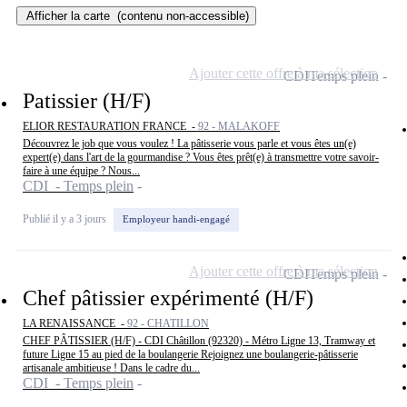
Afficher la carte
(contenu non-accessible)
Ajouter cette offre à ma sélection
CDI
Temps plein
Patissier (H/F)
ELIOR RESTAURATION FRANCE -
92 - MALAKOFF
Découvrez le job que vous voulez ! La pâtisserie vous parle et vous êtes un(e)
expert(e) dans l'art de la gourmandise ? Vous êtes prêt(e) à transmettre votre savoir-
faire à une équipe ? Nous...
CDI - Temps plein
Publié il y a 3 jours
Employeur handi-engagé
Ajouter cette offre à ma sélection
CDI
Temps plein
Chef pâtissier expérimenté (H/F)
LA RENAISSANCE -
92 - CHATILLON
CHEF PÂTISSIER (H/F) - CDI Châtillon (92320) - Métro Ligne 13, Tramway et
future Ligne 15 au pied de la boulangerie Rejoignez une boulangerie-pâtisserie
artisanale ambitieuse ! Dans le cadre du...
CDI - Temps plein