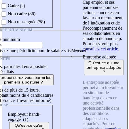
Cap emploi et ses
Cadre (2)
partenaires pour ses
actions concrètes en
Non cadre (86)
faveur du recrutement,
Non renseignée (58)
de l’intégration et de
l’accompagnement de
IRE BRUT MINIMUM
ses collaborateurs en
situation de handicap.
re minimum
Pour en savoir plus,
consultez cet article
.
ssez une périodicité pour le salaire saisi
Entreprise adaptée
NITÉS
Qu'est-ce qu'une
z parmi les 1ers à postuler
entreprise adaptée
résultats
?
urquoi serez-vous parmi les
L'entreprise adaptée
premiers à postuler ?
permet à un travailleur
es de plus de 15 jours,
en situation de
tant moins de 4 candidatures
handicap d'exercer
t France Travail est informé)
une activité
ICAP
professionnelle dans
des conditions
Employeur handi-
adaptées à ses
engagé (1)
capacités. Pour en
Qu'est-ce qu'un
savoir plus,
consultez