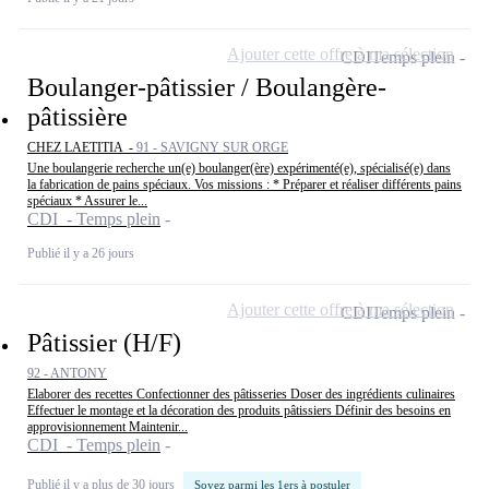
Ajouter cette offre à ma sélection
CDI
Temps plein
Boulanger-pâtissier / Boulangère-
pâtissière
CHEZ LAETITIA -
91 - SAVIGNY SUR ORGE
Une boulangerie recherche un(e) boulanger(ère) expérimenté(e), spécialisé(e) dans
la fabrication de pains spéciaux. Vos missions : * Préparer et réaliser différents pains
spéciaux * Assurer le...
CDI - Temps plein
Publié il y a 26 jours
Ajouter cette offre à ma sélection
CDI
Temps plein
Pâtissier (H/F)
92 - ANTONY
Elaborer des recettes Confectionner des pâtisseries Doser des ingrédients culinaires
Effectuer le montage et la décoration des produits pâtissiers Définir des besoins en
approvisionnement Maintenir...
CDI - Temps plein
Publié il y a plus de 30 jours
Soyez parmi les 1ers à postuler