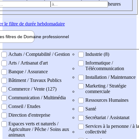
heures
er
le filtre de durée hebdomadaire
les filtres de
Domaine pro
fessionnel
ne professionel
Achats / Comptabilité / Gestion
Industrie (8)
Arts / Artisanat d'art
Informatique /
Télécommunication
Banque / Assurance
Installation / Maintenance
Bâtiment / Travaux Publics
Marketing / Stratégie
Commerce / Vente (127)
commerciale
Communication / Multimédia
Ressources Humaines
Conseil / Etudes
Santé
Direction d'entreprise
Secrétariat / Assistanat
Espaces verts et naturels /
Services à la personne / à l
Agriculture / Pêche / Soins aux
collectivité
animaux