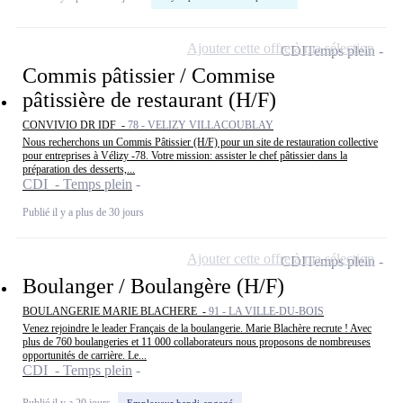
Ajouter cette offre à ma sélection
CDI
Temps plein
Commis pâtissier / Commise
pâtissière de restaurant (H/F)
CONVIVIO DR IDF -
78 - VELIZY VILLACOUBLAY
Nous recherchons un Commis Pâtissier (H/F) pour un site de restauration collective
pour entreprises à Vélizy -78. Votre mission: assister le chef pâtissier dans la
préparation des desserts,...
CDI - Temps plein
Publié il y a plus de 30 jours
Ajouter cette offre à ma sélection
CDI
Temps plein
Boulanger / Boulangère (H/F)
BOULANGERIE MARIE BLACHERE -
91 - LA VILLE-DU-BOIS
Venez rejoindre le leader Français de la boulangerie. Marie Blachère recrute ! Avec
plus de 760 boulangeries et 11 000 collaborateurs nous proposons de nombreuses
opportunités de carrière. Le...
CDI - Temps plein
Publié il y a 20 jours
Employeur handi-engagé