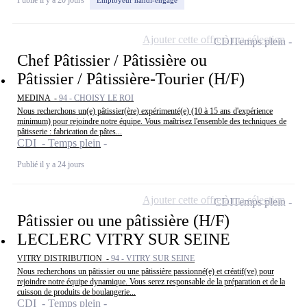
Ajouter cette offre à ma sélection
CDI
Temps plein
Chef Pâtissier / Pâtissière ou
Pâtissier / Pâtissière-Tourier (H/F)
MEDINA -
94 - CHOISY LE ROI
Nous recherchons un(e) pâtissier(ère) expérimenté(e) (10 à 15 ans d'expérience
minimum) pour rejoindre notre équipe. Vous maîtrisez l'ensemble des techniques de
pâtisserie : fabrication de pâtes...
CDI - Temps plein
Publié il y a 24 jours
Ajouter cette offre à ma sélection
CDI
Temps plein
Pâtissier ou une pâtissière (H/F)
LECLERC VITRY SUR SEINE
VITRY DISTRIBUTION -
94 - VITRY SUR SEINE
Nous recherchons un pâtissier ou une pâtissière passionné(e) et créatif(ve) pour
rejoindre notre équipe dynamique. Vous serez responsable de la préparation et de la
cuisson de produits de boulangerie...
CDI - Temps plein