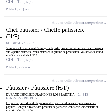
CDI - Temps plein
Publié il y a 4 jours
Ajouter cette offre à ma sélection
CDI
Temps plein
Chef pâtissier / Cheffe pâtissière
(H/F)
91 - GIF SUR YVETTE
Vous savez travailler seul. Vous gérez la partie production et encadrez les employés
sur la partie pâtisserie. Vous maîtrisez la gamme de production. Vos horaires sont du
mardi au samedi de 4h30 à...
CDI - Temps plein
Publié il y a 25 jours
Ajouter cette offre à ma sélection
CDI
Temps plein
Pâtissier / Pâtissière (H/F)
DURAND JEROME DURAND NEE ROSE LAETITIA -
91 - STE
GENEVIEVE DES BOIS
Le pâtissier, un artiste de la gourmandise, crée des douceurs qui ravissent les
papilles. Conçoit et réalise des produits de pâtisserie, confiserie, chocolaterie et
glacerie selon les règles...