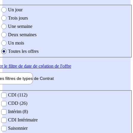
e création de l'offre
Un jour
Trois jours
Une semaine
Deux semaines
Un mois
Toutes les offres
er
le filtre de date de création de l'offre
les filtres de types de
Contrat
de contrat
CDI (112)
CDD (26)
Intérim (8)
CDI Intérimaire
Saisonnier