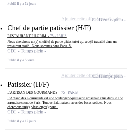
Publié il y a 12 jours
Ajouter cette offre à ma sélection
CDI
Temps plein
Chef de partie patissier (H/F)
RESTAURANT PILGRIM -
75 - PARIS
Nous cherchons un(e) chef(fe) de partie pâtissier(e) qui a déjà travaillé dans un
restaurant étoilé.. Nous sommes dans Paris15.
CDI - Temps plein
Publié il y a 6 jours
Ajouter cette offre à ma sélection
CDI
Temps plein
Patissier (H/F)
L'ARTISAN DES GOURMANDS -
75 - PARIS
L'Artisan des Gourmands est une boulangerie-pâtisserie artisanale situé dans le 15e
arrondissement de Paris. Tout est fait maison, avec des bases solides. Nous
cherchons un(e) pâtissier(ère) pour...
CDI - Temps plein
Publié il y a 17 jours