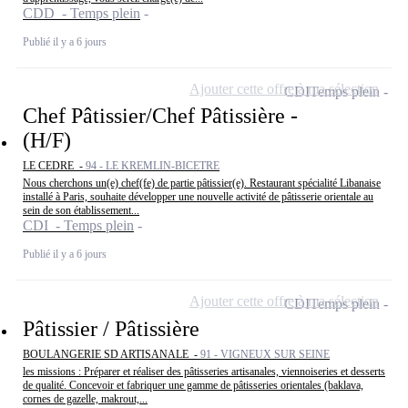
CDD - Temps plein
Publié il y a 6 jours
Ajouter cette offre à ma sélection
CDI
Temps plein
Chef Pâtissier/Chef Pâtissière -
(H/F)
LE CEDRE -
94 - LE KREMLIN-BICETRE
Nous cherchons un(e) chef(fe) de partie pâtissier(e). Restaurant spécialité Libanaise
installé à Paris, souhaite développer une nouvelle activité de pâtisserie orientale au
sein de son établissement...
CDI - Temps plein
Publié il y a 6 jours
Ajouter cette offre à ma sélection
CDI
Temps plein
Pâtissier / Pâtissière
BOULANGERIE SD ARTISANALE -
91 - VIGNEUX SUR SEINE
les missions : Préparer et réaliser des pâtisseries artisanales, viennoiseries et desserts
de qualité. Concevoir et fabriquer une gamme de pâtisseries orientales (baklava,
cornes de gazelle, makrout,...