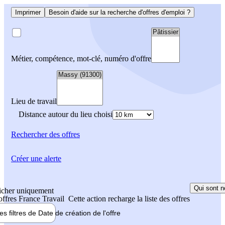
Imprimer
Besoin d'aide sur la recherche d'offres d'emploi ?
Métier, compétence, mot-clé, numéro d'offre
Lieu de travail
Distance autour du lieu choisi
Rechercher
des offres
Créer une alerte
Qui sont n
icher uniquement
 offres France Travail
Cette action recharge la liste des offres
les filtres de
Date de création
de l'offre