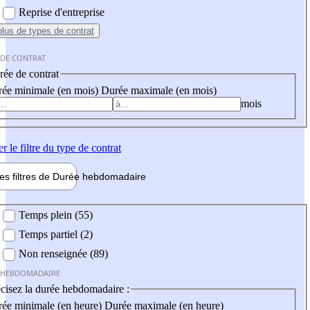
Reprise d'entreprise
plus
de types de contrat
 DE CONTRAT
ée de contrat
ée minimale (en mois)
Durée maximale (en mois)
mois
er
le filtre du type de contrat
les filtres de
Durée hebdo
madaire
 hebdomadaire
Temps plein (55)
Temps partiel (2)
Non renseignée (89)
 HEBDOMADAIRE
cisez la durée hebdomadaire :
ée minimale (en heure)
Durée maximale (en heure)