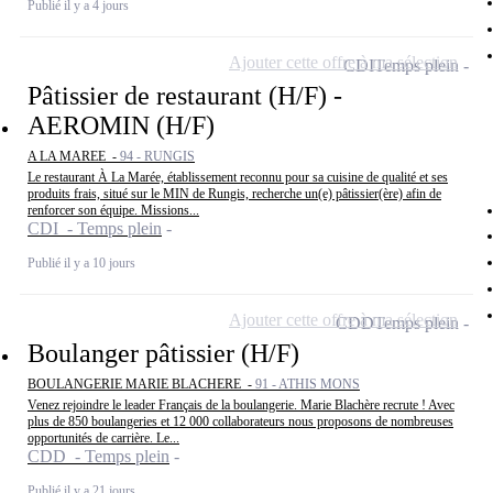
Publié il y a 4 jours
Ajouter cette offre à ma sélection
CDI
Temps plein
Pâtissier de restaurant (H/F) -
AEROMIN (H/F)
A LA MAREE -
94 - RUNGIS
Le restaurant À La Marée, établissement reconnu pour sa cuisine de qualité et ses
produits frais, situé sur le MIN de Rungis, recherche un(e) pâtissier(ère) afin de
renforcer son équipe. Missions...
CDI - Temps plein
Publié il y a 10 jours
Ajouter cette offre à ma sélection
CDD
Temps plein
Boulanger pâtissier (H/F)
BOULANGERIE MARIE BLACHERE -
91 - ATHIS MONS
Venez rejoindre le leader Français de la boulangerie. Marie Blachère recrute ! Avec
plus de 850 boulangeries et 12 000 collaborateurs nous proposons de nombreuses
opportunités de carrière. Le...
CDD - Temps plein
Publié il y a 21 jours