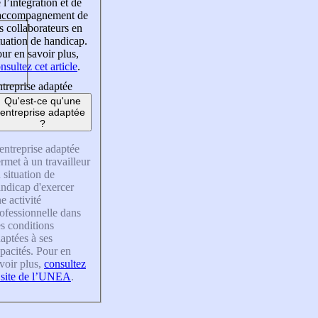
 l’intégration et de
’accompagnement de
s collaborateurs en
tuation de handicap.
ur en savoir plus,
nsultez cet article
.
treprise adaptée
Qu'est-ce qu'une
entreprise adaptée
?
entreprise adaptée
rmet à un travailleur
 situation de
ndicap d'exercer
e activité
ofessionnelle dans
s conditions
aptées à ses
pacités. Pour en
voir plus,
consultez
 site de l’UNEA
.