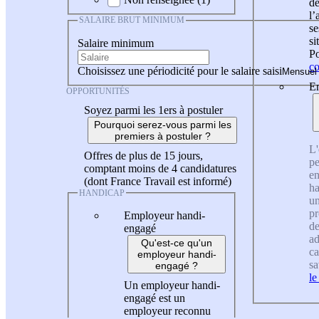
de
l
SALAIRE BRUT MINIMUM
se
si
Salaire minimum
Po
co
Choisissez une périodicité pour le salaire saisi
En
OPPORTUNITÉS
Soyez parmi les 1ers à postuler
Pourquoi serez-vous parmi les
premiers à postuler ?
L'
Offres de plus de 15 jours,
pe
comptant moins de 4 candidatures
en
(dont France Travail est informé)
ha
HANDICAP
un
pr
Employeur handi-
de
engagé
ad
Qu'est-ce qu'un
ca
employeur handi-
sa
engagé ?
le
Un employeur handi-
engagé est un
employeur reconnu