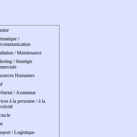
strie
rmatique /
écommunication
allation / Maintenance
eting / Stratégie
merciale
sources Humaines
té
étariat / Assistanat
ices à la personne / à la
ectivité
ctacle
rt
sport / Logistique