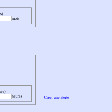
s)
mois
ure)
heures
Créer une alerte