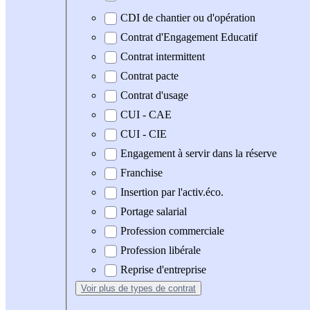
CDI de chantier ou d'opération
Contrat d'Engagement Educatif
Contrat intermittent
Contrat pacte
Contrat d'usage
CUI - CAE
CUI - CIE
Engagement à servir dans la réserve
Franchise
Insertion par l'activ.éco.
Portage salarial
Profession commerciale
Profession libérale
Reprise d'entreprise
Voir plus
de types de contrat