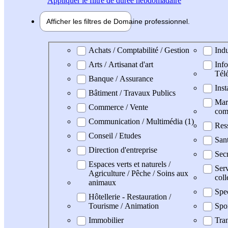
Appliquer
le filtre de durée hebdomadaire
Afficher les filtres de
Domaine pro
fessionnel
Domaine professionel
Achats / Comptabilité / Gestion
Indu
Arts / Artisanat d'art
Info
Tél
Banque / Assurance
Inst
Bâtiment / Travaux Publics
Mark
Commerce / Vente
com
Communication / Multimédia (1)
Res
Conseil / Etudes
San
Direction d'entreprise
Secr
Espaces verts et naturels /
Serv
Agriculture / Pêche / Soins aux
coll
animaux
Spe
Hôtellerie - Restauration /
Tourisme / Animation
Spo
Immobilier
Tran