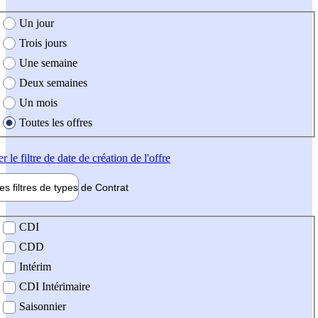
e création de l'offre
Un jour
Trois jours
Une semaine
Deux semaines
Un mois
Toutes les offres
er
le filtre de date de création de l'offre
les filtres de types de
Contrat
de contrat
CDI
CDD
Intérim
CDI Intérimaire
Saisonnier