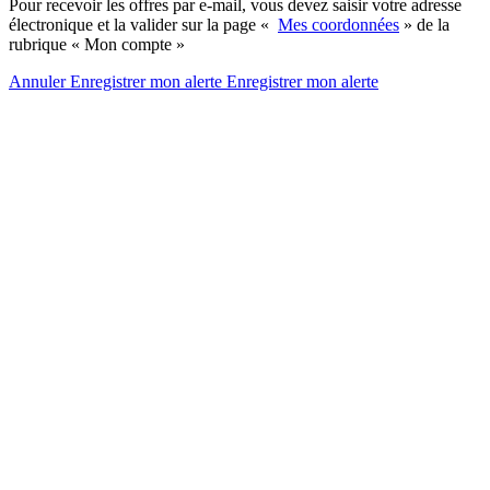
Pour recevoir les offres par e-mail, vous devez saisir votre adresse
électronique et la valider sur la page «
Mes coordonnées
» de la
rubrique « Mon compte »
Annuler
Enregistrer mon alerte
Enregistrer
mon alerte