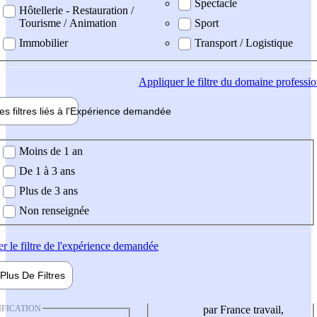
Spectacle
Hôtellerie - Restauration /
Tourisme / Animation
Sport
Immobilier
Transport / Logistique
Appliquer
le filtre du domaine professi
es filtres liés à l'
Expérience
demandée
ience demandée
Moins de 1 an
De 1 à 3 ans
Plus de 3 ans
Non renseignée
er
le filtre de l'expérience demandée
Plus De
Filtres
IFICATION
par France travail,