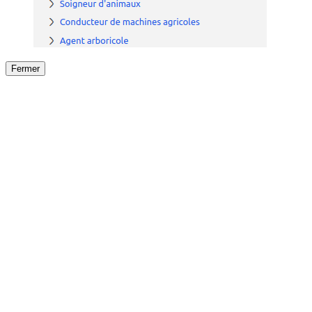
Fermer
Fermer
le détail de l'offre
/
Offre
sur
Offre précéden