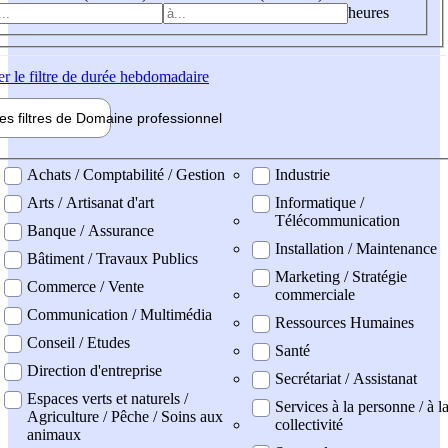
heures
er
le filtre de durée hebdomadaire
les filtres de
Domaine pro
fessionnel
ne professionel
Achats / Comptabilité / Gestion
Industrie
Arts / Artisanat d'art
Informatique /
Télécommunication
Banque / Assurance
Installation / Maintenance
Bâtiment / Travaux Publics
Marketing / Stratégie
Commerce / Vente
commerciale
Communication / Multimédia
Ressources Humaines
Conseil / Etudes
Santé
Direction d'entreprise
Secrétariat / Assistanat
Espaces verts et naturels /
Services à la personne / à l
Agriculture / Pêche / Soins aux
collectivité
animaux