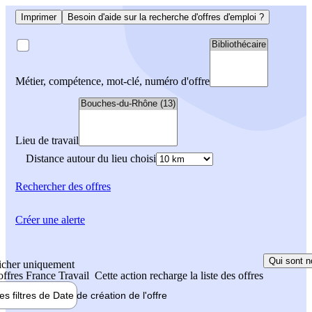
Imprimer
Besoin d'aide sur la recherche d'offres d'emploi ?
Métier, compétence, mot-clé, numéro d'offre
Lieu de travail
Distance autour du lieu choisi
Rechercher
des offres
Créer une alerte
Qui sont n
icher uniquement
 offres France Travail
Cette action recharge la liste des offres
les filtres de
Date de création
de l'offre