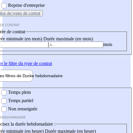
Reprise d'entreprise
plus
de types de contrat
 DE CONTRAT
ée de contrat
ée minimale (en mois)
Durée maximale (en mois)
mois
er
le filtre du type de contrat
les filtres de
Durée hebdo
madaire
 hebdomadaire
Temps plein
Temps partiel
Non renseignée
 HEBDOMADAIRE
cisez la durée hebdomadaire :
ée minimale (en heure)
Durée maximale (en heure)