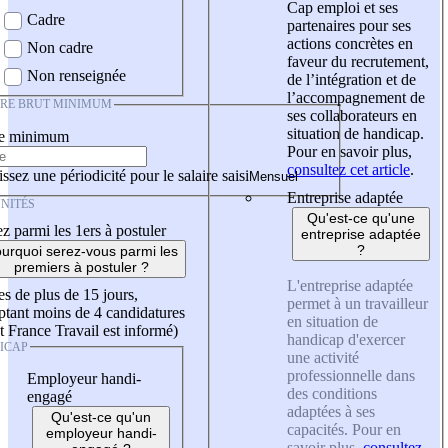
Cap emploi et ses
Cadre
partenaires pour ses
actions concrètes en
Non cadre
faveur du recrutement,
Non renseignée
de l’intégration et de
l’accompagnement de
IRE BRUT MINIMUM
ses collaborateurs en
situation de handicap.
re minimum
Pour en savoir plus,
consultez cet article
.
ssez une périodicité pour le salaire saisi
Entreprise adaptée
NITÉS
Qu'est-ce qu'une
z parmi les 1ers à postuler
entreprise adaptée
?
urquoi serez-vous parmi les
premiers à postuler ?
L'entreprise adaptée
es de plus de 15 jours,
permet à un travailleur
tant moins de 4 candidatures
en situation de
t France Travail est informé)
handicap d'exercer
ICAP
une activité
professionnelle dans
Employeur handi-
des conditions
engagé
adaptées à ses
Qu'est-ce qu'un
capacités. Pour en
employeur handi-
savoir plus,
consultez