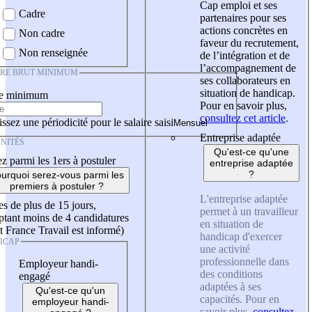
Cap emploi et ses
Cadre
partenaires pour ses
actions concrètes en
Non cadre
faveur du recrutement,
Non renseignée
de l’intégration et de
l’accompagnement de
IRE BRUT MINIMUM
ses collaborateurs en
situation de handicap.
re minimum
Pour en savoir plus,
consultez cet article
.
ssez une périodicité pour le salaire saisi
Entreprise adaptée
NITÉS
Qu'est-ce qu'une
z parmi les 1ers à postuler
entreprise adaptée
?
urquoi serez-vous parmi les
premiers à postuler ?
L'entreprise adaptée
es de plus de 15 jours,
permet à un travailleur
tant moins de 4 candidatures
en situation de
t France Travail est informé)
handicap d'exercer
ICAP
une activité
professionnelle dans
Employeur handi-
des conditions
engagé
adaptées à ses
Qu'est-ce qu'un
capacités. Pour en
employeur handi-
savoir plus,
consultez