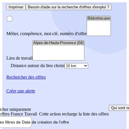
Imprimer
Besoin d'aide sur la recherche d'offres d'emploi ?
Métier, compétence, mot-clé, numéro d'offre
Lieu de travail
Distance autour du lieu choisi
Rechercher
des offres
Créer une alerte
Qui sont n
icher uniquement
 offres France Travail
Cette action recharge la liste des offres
les filtres de
Date de création
de l'offre