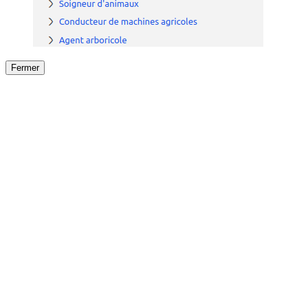
Fermer
Fermer
le détail de l'offre
/
Offre
sur
Offre précéden