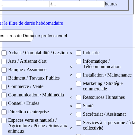
heures
er
le filtre de durée hebdomadaire
les filtres de
Domaine pro
fessionnel
ne professionel
Achats / Comptabilité / Gestion
Industrie
Arts / Artisanat d'art
Informatique /
Télécommunication
Banque / Assurance
Installation / Maintenance
Bâtiment / Travaux Publics
Marketing / Stratégie
Commerce / Vente
commerciale
Communication / Multimédia
Ressources Humaines
Conseil / Etudes
Santé
Direction d'entreprise
Secrétariat / Assistanat
Espaces verts et naturels /
Services à la personne / à l
Agriculture / Pêche / Soins aux
collectivité
animaux