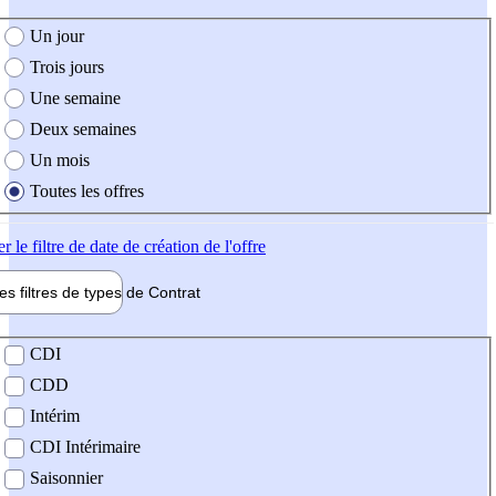
e création de l'offre
Un jour
Trois jours
Une semaine
Deux semaines
Un mois
Toutes les offres
er
le filtre de date de création de l'offre
les filtres de types de
Contrat
de contrat
CDI
CDD
Intérim
CDI Intérimaire
Saisonnier