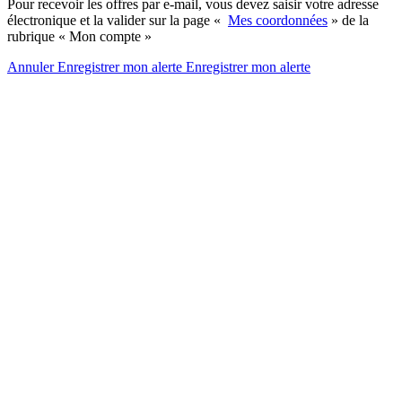
Pour recevoir les offres par e-mail, vous devez saisir votre adresse
électronique et la valider sur la page «
Mes coordonnées
» de la
rubrique « Mon compte »
Annuler
Enregistrer mon alerte
Enregistrer
mon alerte