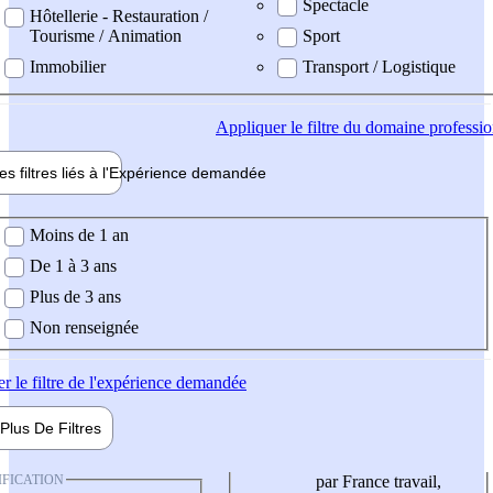
Spectacle
Hôtellerie - Restauration /
Tourisme / Animation
Sport
Immobilier
Transport / Logistique
Appliquer
le filtre du domaine professi
es filtres liés à l'
Expérience
demandée
ience demandée
Moins de 1 an
De 1 à 3 ans
Plus de 3 ans
Non renseignée
er
le filtre de l'expérience demandée
Plus De
Filtres
IFICATION
par France travail,