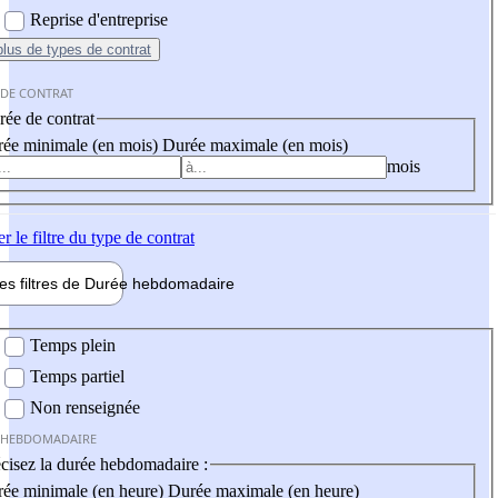
Reprise d'entreprise
plus
de types de contrat
 DE CONTRAT
ée de contrat
ée minimale (en mois)
Durée maximale (en mois)
mois
er
le filtre du type de contrat
les filtres de
Durée hebdo
madaire
 hebdomadaire
Temps plein
Temps partiel
Non renseignée
 HEBDOMADAIRE
cisez la durée hebdomadaire :
ée minimale (en heure)
Durée maximale (en heure)