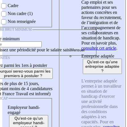
Cap emploi et ses
Cadre
partenaires pour ses
actions concrètes en
Non cadre (1)
faveur du recrutement,
Non renseignée
de l’intégration et de
l’accompagnement de
IRE BRUT MINIMUM
ses collaborateurs en
situation de handicap.
re minimum
Pour en savoir plus,
consultez cet article
.
ssez une périodicité pour le salaire saisi
Entreprise adaptée
NITÉS
Qu'est-ce qu'une
z parmi les 1ers à postuler
entreprise adaptée
?
urquoi serez-vous parmi les
premiers à postuler ?
L'entreprise adaptée
es de plus de 15 jours,
permet à un travailleur
tant moins de 4 candidatures
en situation de
t France Travail est informé)
handicap d'exercer
ICAP
une activité
professionnelle dans
Employeur handi-
des conditions
engagé
adaptées à ses
Qu'est-ce qu'un
capacités. Pour en
employeur handi-
savoir plus,
consultez