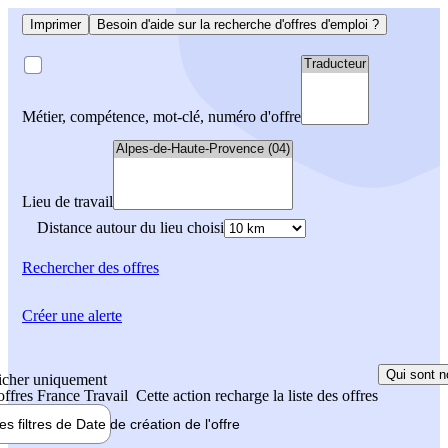
Imprimer
Besoin d'aide sur la recherche d'offres d'emploi ?
Métier, compétence, mot-clé, numéro d'offre
Lieu de travail
Distance autour du lieu choisi
Rechercher
des offres
Créer une alerte
Qui sont n
icher uniquement
 offres France Travail
Cette action recharge la liste des offres
les filtres de
Date de création
de l'offre