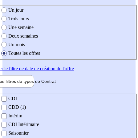
e création de l'offre
Un jour
Trois jours
Une semaine
Deux semaines
Un mois
Toutes les offres
er
le filtre de date de création de l'offre
les filtres de types de
Contrat
de contrat
CDI
CDD (1)
Intérim
CDI Intérimaire
Saisonnier