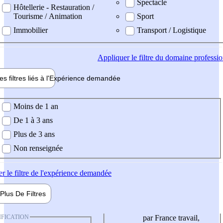
Spectacle
Hôtellerie - Restauration /
Tourisme / Animation
Sport
Immobilier
Transport / Logistique
Appliquer
le filtre du domaine professi
es filtres liés à l'
Expérience
demandée
ience demandée
Moins de 1 an
De 1 à 3 ans
Plus de 3 ans
Non renseignée
er
le filtre de l'expérience demandée
Plus De
Filtres
IFICATION
par France travail,