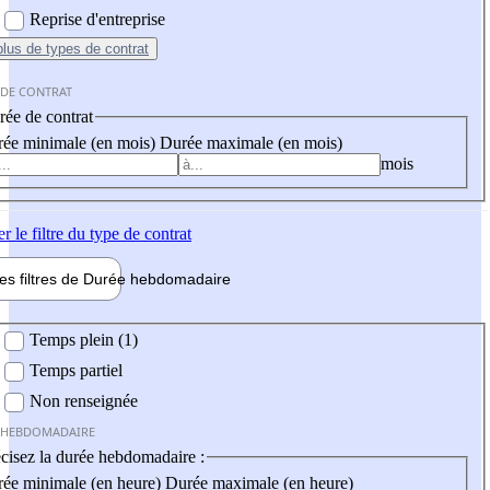
Reprise d'entreprise
plus
de types de contrat
 DE CONTRAT
ée de contrat
ée minimale (en mois)
Durée maximale (en mois)
mois
er
le filtre du type de contrat
les filtres de
Durée hebdo
madaire
 hebdomadaire
Temps plein (1)
Temps partiel
Non renseignée
 HEBDOMADAIRE
cisez la durée hebdomadaire :
ée minimale (en heure)
Durée maximale (en heure)