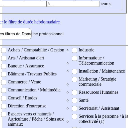
heures
er
le filtre de durée hebdomadaire
les filtres de
Domaine pro
fessionnel
ne professionel
Achats / Comptabilité / Gestion
Industrie
Arts / Artisanat d'art
Informatique /
Télécommunication
Banque / Assurance
Installation / Maintenance
Bâtiment / Travaux Publics
Marketing / Stratégie
Commerce / Vente
commerciale
Communication / Multimédia
Ressources Humaines
Conseil / Etudes
Santé
Direction d'entreprise
Secrétariat / Assistanat
Espaces verts et naturels /
Services à la personne / à l
Agriculture / Pêche / Soins aux
collectivité (1)
animaux