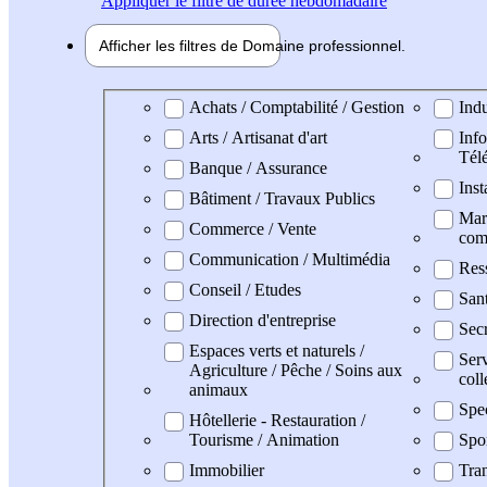
Appliquer
le filtre de durée hebdomadaire
Afficher les filtres de
Domaine pro
fessionnel
Domaine professionel
Achats / Comptabilité / Gestion
Indu
Arts / Artisanat d'art
Info
Tél
Banque / Assurance
Inst
Bâtiment / Travaux Publics
Mark
Commerce / Vente
com
Communication / Multimédia
Res
Conseil / Etudes
San
Direction d'entreprise
Secr
Espaces verts et naturels /
Serv
Agriculture / Pêche / Soins aux
coll
animaux
Spe
Hôtellerie - Restauration /
Tourisme / Animation
Spo
Immobilier
Tran