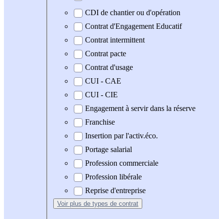
CDI de chantier ou d'opération
Contrat d'Engagement Educatif
Contrat intermittent
Contrat pacte
Contrat d'usage
CUI - CAE
CUI - CIE
Engagement à servir dans la réserve
Franchise
Insertion par l'activ.éco.
Portage salarial
Profession commerciale
Profession libérale
Reprise d'entreprise
Voir plus
de types de contrat