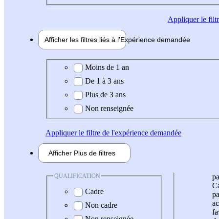
Appliquer
le fil
Afficher les filtres liés à l'
Expérience
demandée
Expérience demandée
Moins de 1 an
De 1 à 3 ans
Plus de 3 ans
Non renseignée
Appliquer
le filtre de l'expérience demandée
Afficher
Plus de
filtres
QUALIFICATION
pa
Ca
Cadre
pa
ac
Non cadre
fa
Non renseignée