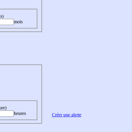
s)
mois
ure)
heures
Créer une alerte