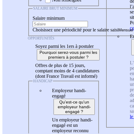
de
l
SALAIRE BRUT MINIMUM
se
si
Salaire minimum
Po
co
Choisissez une périodicité pour le salaire saisi
En
OPPORTUNITÉS
Soyez parmi les 1ers à postuler
Pourquoi serez-vous parmi les
premiers à postuler ?
L'
Offres de plus de 15 jours,
pe
comptant moins de 4 candidatures
en
(dont France Travail est informé)
ha
HANDICAP
un
pr
Employeur handi-
de
engagé
ad
Qu'est-ce qu'un
ca
employeur handi-
sa
engagé ?
le
Un employeur handi-
engagé est un
employeur reconnu