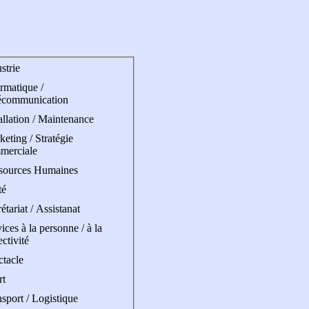
strie
rmatique /
écommunication
allation / Maintenance
eting / Stratégie
merciale
sources Humaines
té
étariat / Assistanat
ices à la personne / à la
ectivité
ctacle
rt
sport / Logistique