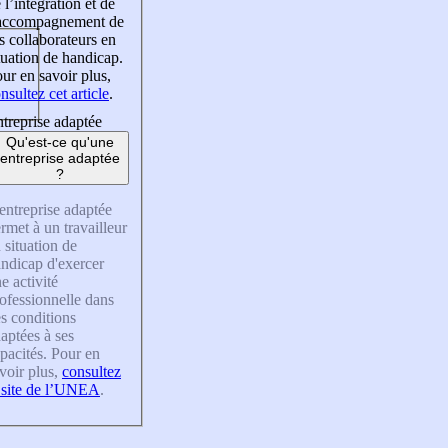
 l’intégration et de
’accompagnement de
s collaborateurs en
tuation de handicap.
ur en savoir plus,
nsultez cet article
.
treprise adaptée
Qu'est-ce qu'une
entreprise adaptée
?
entreprise adaptée
rmet à un travailleur
 situation de
ndicap d'exercer
e activité
ofessionnelle dans
s conditions
aptées à ses
pacités. Pour en
voir plus,
consultez
 site de l’UNEA
.