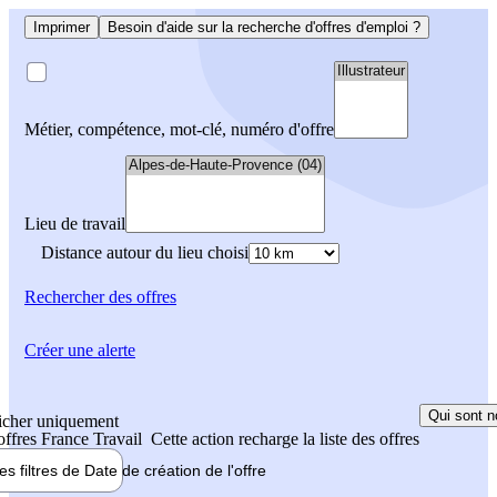
Imprimer
Besoin d'aide sur la recherche d'offres d'emploi ?
Métier, compétence, mot-clé, numéro d'offre
Lieu de travail
Distance autour du lieu choisi
Rechercher
des offres
Créer une alerte
Qui sont n
icher uniquement
 offres France Travail
Cette action recharge la liste des offres
les filtres de
Date de création
de l'offre