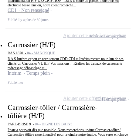
Instrumentation H/F DESCRIPTION : Dans le cadre de projets industriels en
électricité basse tension, notre client recherche...
CDI - Non renseigné
Publié il y a plus de 30 jours
Ajouter cette offre à ma sélection
Intérim
Temps plein
Carrossier (H/F)
RAS 1870 -
04 - MANOSQUE
R A S Intérim expert en recrutement CDD CDI et Intérim recrute pour l'un de ses
clients un Carrossier VL H/F Vos missions: - Réaliser les travaux de carrosserie
redressage débosselage et...
Intérim - Temps plein
Publié hier
Ajouter cette offre à ma sélection
CDI
Temps plein
Carrossier-tôlier / Carrossière-
tôlière (H/F)
PARE-BRISE 9 -
04 - DIGNE LES BAINS
Poste à pourvoir dès que possible. Nous recherchons un/une Carrossier-tôlier /
Carrossière-tôlière expérimenté(e) pour rejoindre notre équipe. Vous serez en charge