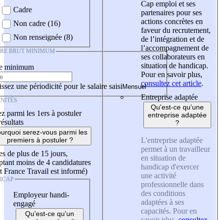
Cap emploi et ses
Cadre
partenaires pour ses
actions concrètes en
Non cadre (16)
faveur du recrutement,
Non renseignée (8)
de l’intégration et de
l’accompagnement de
IRE BRUT MINIMUM
ses collaborateurs en
situation de handicap.
re minimum
Pour en savoir plus,
consultez cet article
.
ssez une périodicité pour le salaire saisi
Entreprise adaptée
NITÉS
Qu'est-ce qu'une
z parmi les 1ers à postuler
entreprise adaptée
résultats
?
urquoi serez-vous parmi les
L'entreprise adaptée
premiers à postuler ?
permet à un travailleur
es de plus de 15 jours,
en situation de
tant moins de 4 candidatures
handicap d'exercer
t France Travail est informé)
une activité
ICAP
professionnelle dans
des conditions
Employeur handi-
adaptées à ses
engagé
capacités. Pour en
Qu'est-ce qu'un
savoir plus,
consultez