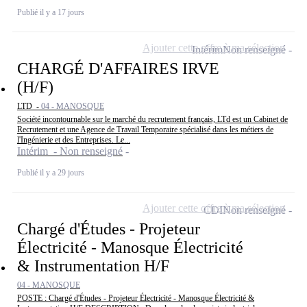
Publié il y a 17 jours
Ajouter cette offre à ma sélection
Intérim
Non renseigné
CHARGÉ D'AFFAIRES IRVE
(H/F)
LTD -
04 - MANOSQUE
Société incontournable sur le marché du recrutement français, LTd est un Cabinet de
Recrutement et une Agence de Travail Temporaire spécialisé dans les métiers de
l'Ingénierie et des Entreprises. Le...
Intérim - Non renseigné
Publié il y a 29 jours
Ajouter cette offre à ma sélection
CDI
Non renseigné
Chargé d'Études - Projeteur
Électricité - Manosque Électricité
& Instrumentation H/F
04 - MANOSQUE
POSTE : Chargé d'Études - Projeteur Électricité - Manosque Électricité &