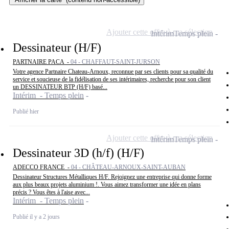
Ajouter cette offre à ma sélection
Intérim
Temps plein
Dessinateur (H/F)
PARTNAIRE PACA -
04 - CHAFFAUT-SAINT-JURSON
Votre agence Partnaire Chateau-Arnoux, reconnue par ses clients pour sa qualité du
service et soucieuse de la fidélisation de ses intérimaires, recherche pour son client
un DESSINATEUR BTP (H/F) basé...
Intérim - Temps plein
Publié hier
Ajouter cette offre à ma sélection
Intérim
Temps plein
Dessinateur 3D (h/f) (H/F)
ADECCO FRANCE -
04 - CHÂTEAU-ARNOUX-SAINT-AUBAN
Dessinateur Structures Métalliques H/F. Rejoignez une entreprise qui donne forme
aux plus beaux projets aluminium !. Vous aimez transformer une idée en plans
précis ? Vous êtes à l'aise avec...
Intérim - Temps plein
Publié il y a 2 jours