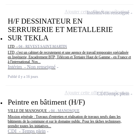
Ajouter cette offre à ma sélection
Intérim
Non renseigné
H/F DESSINATEUR EN
SERRURERIE ET METALLERIE
SUR TEKLA
LTD -
04 - REVEST-SAINT-MARTIN
LTD, c'est un cabinet de recrutement et une agence de travail temporaire spécialisée
en Ingénierie, Encadrement BTP, Télécom et Tertiaire Haut de Gamme - en France et
à l'international. Nos...
Intérim - Non renseigné
Publié il y a 16 jours
Ajouter cette offre à ma sélection
CDI
Temps plein
Peintre en bâtiment (H/F)
VILLE DE MANOSQUE -
04 - MANOSQUE
Mission générale : Travaux d'entretien et réalisation de travaux neufs dans les
bâtiments de la commune et sur le domaine public. Pour les tâches techniques,
prendre toutes les initiatives...
CDI - Temps plein