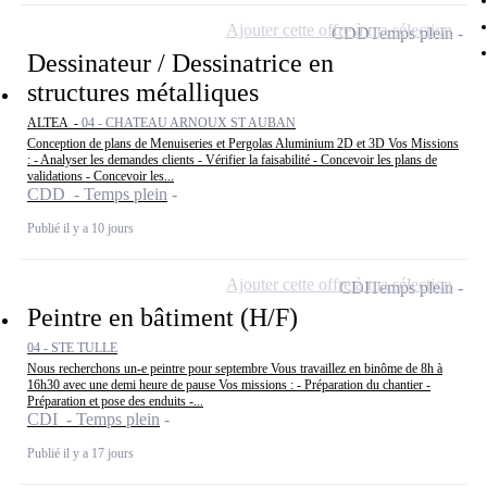
Ajouter cette offre à ma sélection
CDD
Temps plein
Dessinateur / Dessinatrice en
structures métalliques
ALTEA -
04 - CHATEAU ARNOUX ST AUBAN
Conception de plans de Menuiseries et Pergolas Aluminium 2D et 3D Vos Missions
: - Analyser les demandes clients - Vérifier la faisabilité - Concevoir les plans de
validations - Concevoir les...
CDD - Temps plein
Publié il y a 10 jours
Ajouter cette offre à ma sélection
CDI
Temps plein
Peintre en bâtiment (H/F)
04 - STE TULLE
Nous recherchons un-e peintre pour septembre Vous travaillez en binôme de 8h à
16h30 avec une demi heure de pause Vos missions : - Préparation du chantier -
Préparation et pose des enduits -...
CDI - Temps plein
Publié il y a 17 jours