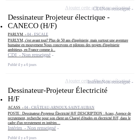
Ajouter cette offre à ma sélection
CDI
Non renseigné
Dessinateur Projeteur électrique -
CANECO (H/F)
PARLYM -
04 - ESCALE
PARLYM, c'est avant tout? Plus de 50 ans d'ingénierie, mais surtout une aventure
humaine en mouvement Nous concevons et pilotons des projets d'ingénierie
ambitieux, en France comme à...
CDI - Non renseigné
Publié il y a 6 jours
Ajouter cette offre à ma sélection
Intérim
Non renseigné
Dessinateur-Projeteur Électricité
H/F
ACASS -
04 - CHÂTEAU-ARNOUX-SAINT-AUBAN
POSTE : Dessinateur-Projeteur Électricité H/F DESCRIPTION : Acass, Agence de
recrutement, recherche pour son client un Chargé d'études en électricité H/F, dans le
cadre d'un recrutement en intérim....
Intérim - Non renseigné
Publié il y a 9 jours