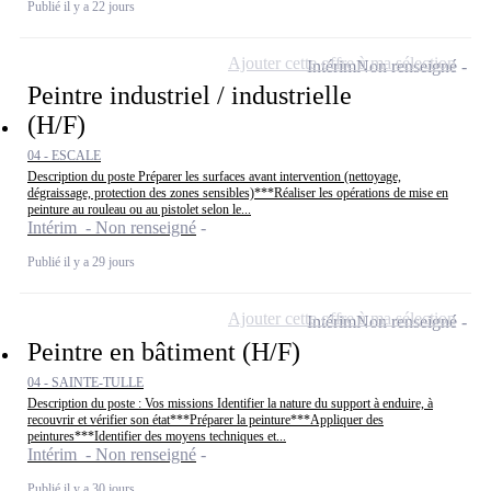
Publié il y a 22 jours
Ajouter cette offre à ma sélection
Intérim
Non renseigné
Peintre industriel / industrielle
(H/F)
04 - ESCALE
Description du poste Préparer les surfaces avant intervention (nettoyage,
dégraissage, protection des zones sensibles)***Réaliser les opérations de mise en
peinture au rouleau ou au pistolet selon le...
Intérim - Non renseigné
Publié il y a 29 jours
Ajouter cette offre à ma sélection
Intérim
Non renseigné
Peintre en bâtiment (H/F)
04 - SAINTE-TULLE
Description du poste : Vos missions Identifier la nature du support à enduire, à
recouvrir et vérifier son état***Préparer la peinture***Appliquer des
peintures***Identifier des moyens techniques et...
Intérim - Non renseigné
Publié il y a 30 jours