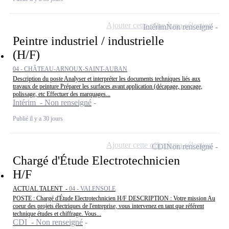
Ajouter cette offre à ma sélection
Intérim
Non renseigné
Peintre industriel / industrielle
(H/F)
04 - CHÂTEAU-ARNOUX-SAINT-AUBAN
Description du poste Analyser et interpréter les documents techniques liés aux
travaux de peinture Préparer les surfaces avant application (décapage, ponçage,
polissage, etc Effectuer des marquages...
Intérim - Non renseigné
Publié il y a 30 jours
Ajouter cette offre à ma sélection
CDI
Non renseigné
Chargé d'Étude Electrotechnicien
H/F
ACTUAL TALENT -
04 - VALENSOLE
POSTE : Chargé d'Étude Electrotechnicien H/F DESCRIPTION : Votre mission Au
coeur des projets électriques de l'entreprise, vous intervenez en tant que référent
technique études et chiffrage. Vous...
CDI - Non renseigné