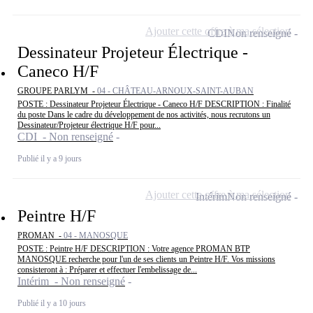
Ajouter cette offre à ma sélection
CDI
Non renseigné
Dessinateur Projeteur Électrique -
Caneco H/F
GROUPE PARLYM -
04 - CHÂTEAU-ARNOUX-SAINT-AUBAN
POSTE : Dessinateur Projeteur Électrique - Caneco H/F DESCRIPTION : Finalité
du poste Dans le cadre du développement de nos activités, nous recrutons un
Dessinateur/Projeteur électrique H/F pour...
CDI - Non renseigné
Publié il y a 9 jours
Ajouter cette offre à ma sélection
Intérim
Non renseigné
Peintre H/F
PROMAN -
04 - MANOSQUE
POSTE : Peintre H/F DESCRIPTION : Votre agence PROMAN BTP
MANOSQUE recherche pour l'un de ses clients un Peintre H/F. Vos missions
consisteront à : Préparer et effectuer l'embelissage de...
Intérim - Non renseigné
Publié il y a 10 jours