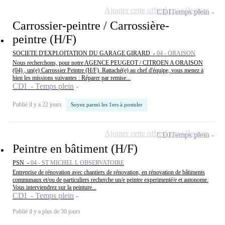
Ajouter cette offre à ma sélection
CDI
Temps plein
Carrossier-peintre / Carrossière-
peintre (H/F)
SOCIETE D'EXPLOITATION DU GARAGE GIRARD -
04 - ORAISON
Nous recherchons, pour notre AGENCE PEUGEOT / CITROEN A ORAISON
(04) , un(e) Carrossier Peintre (H/F). Rattaché(e) au chef d'équipe, vous menez à
bien les missions suivantes : Réparer par remise...
CDI - Temps plein
Publié il y a 22 jours
Soyez parmi les 1ers à postuler
Ajouter cette offre à ma sélection
CDI
Temps plein
Peintre en bâtiment (H/F)
PSN -
04 - ST MICHEL L OBSERVATOIRE
Entreprise de rénovation avec chantiers de rénovation, en rénovation de bâtiments
communaux et/ou de particuliers recherche un/e peintre experimenté/e et autonome.
Vous interviendrez sur la peinture...
CDI - Temps plein
Publié il y a plus de 30 jours