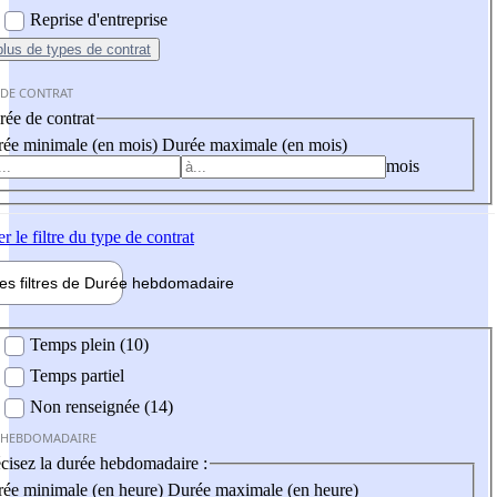
Reprise d'entreprise
plus
de types de contrat
 DE CONTRAT
ée de contrat
ée minimale (en mois)
Durée maximale (en mois)
mois
er
le filtre du type de contrat
les filtres de
Durée hebdo
madaire
 hebdomadaire
Temps plein (10)
Temps partiel
Non renseignée (14)
 HEBDOMADAIRE
cisez la durée hebdomadaire :
ée minimale (en heure)
Durée maximale (en heure)