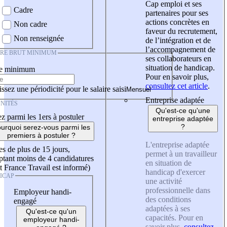
Cap emploi et ses
Cadre
partenaires pour ses
actions concrètes en
Non cadre
faveur du recrutement,
Non renseignée
de l’intégration et de
l’accompagnement de
IRE BRUT MINIMUM
ses collaborateurs en
situation de handicap.
re minimum
Pour en savoir plus,
consultez cet article
.
ssez une périodicité pour le salaire saisi
Entreprise adaptée
NITÉS
Qu'est-ce qu'une
z parmi les 1ers à postuler
entreprise adaptée
?
urquoi serez-vous parmi les
premiers à postuler ?
L'entreprise adaptée
es de plus de 15 jours,
permet à un travailleur
tant moins de 4 candidatures
en situation de
t France Travail est informé)
handicap d'exercer
ICAP
une activité
professionnelle dans
Employeur handi-
des conditions
engagé
adaptées à ses
Qu'est-ce qu'un
capacités. Pour en
employeur handi-
savoir plus,
consultez