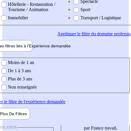
Spectacle
Hôtellerie - Restauration /
Tourisme / Animation
Sport
Immobilier
Transport / Logistique
Appliquer
le filtre du domaine professi
es filtres liés à l'
Expérience
demandée
ience demandée
Moins de 1 an
De 1 à 3 ans
Plus de 3 ans
Non renseignée
er
le filtre de l'expérience demandée
Plus De
Filtres
IFICATION
par France travail,