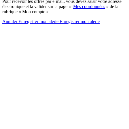
Pour recevoir les offres par e-mail, vous devez saisir votre adresse
électronique et la valider sur la page «
Mes coordonnées
» de la
rubrique « Mon compte »
Annuler
Enregistrer mon alerte
Enregistrer
mon alerte