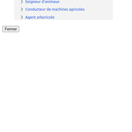
Fermer
Fermer
le détail de l'offre
/
Offre
sur
Offre précéden