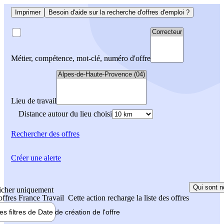
Imprimer
Besoin d'aide sur la recherche d'offres d'emploi ?
Métier, compétence, mot-clé, numéro d'offre
Lieu de travail
Distance autour du lieu choisi
Rechercher
des offres
Créer une alerte
Qui sont n
icher uniquement
 offres France Travail
Cette action recharge la liste des offres
les filtres de
Date de création
de l'offre