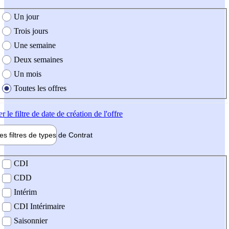
e création de l'offre
Un jour
Trois jours
Une semaine
Deux semaines
Un mois
Toutes les offres
er
le filtre de date de création de l'offre
les filtres de types de
Contrat
de contrat
CDI
CDD
Intérim
CDI Intérimaire
Saisonnier