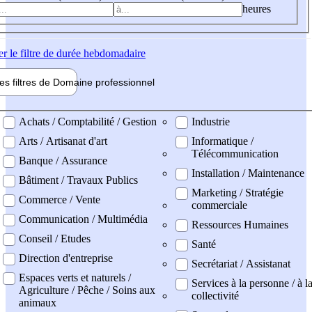
heures
er
le filtre de durée hebdomadaire
les filtres de
Domaine pro
fessionnel
ne professionel
Achats / Comptabilité / Gestion
Industrie
Arts / Artisanat d'art
Informatique /
Télécommunication
Banque / Assurance
Installation / Maintenance
Bâtiment / Travaux Publics
Marketing / Stratégie
Commerce / Vente
commerciale
Communication / Multimédia
Ressources Humaines
Conseil / Etudes
Santé
Direction d'entreprise
Secrétariat / Assistanat
Espaces verts et naturels /
Services à la personne / à l
Agriculture / Pêche / Soins aux
collectivité
animaux