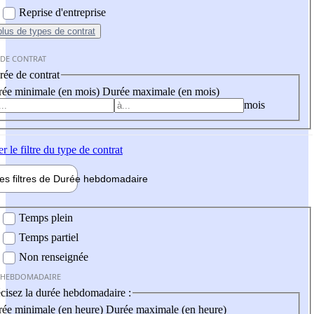
Reprise d'entreprise
plus
de types de contrat
 DE CONTRAT
ée de contrat
ée minimale (en mois)
Durée maximale (en mois)
mois
er
le filtre du type de contrat
les filtres de
Durée hebdo
madaire
 hebdomadaire
Temps plein
Temps partiel
Non renseignée
 HEBDOMADAIRE
cisez la durée hebdomadaire :
ée minimale (en heure)
Durée maximale (en heure)