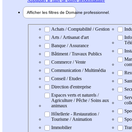
Appliquer
le filtre de durée hebdomadaire
Afficher les filtres de
Domaine pro
fessionnel
Domaine professionel
Achats / Comptabilité / Gestion
Indu
Arts / Artisanat d'art
Info
Tél
Banque / Assurance
Inst
Bâtiment / Travaux Publics
Mark
Commerce / Vente
com
Communication / Multimédia
Res
Conseil / Etudes
San
Direction d'entreprise
Secr
Espaces verts et naturels /
Serv
Agriculture / Pêche / Soins aux
coll
animaux
Spe
Hôtellerie - Restauration /
Tourisme / Animation
Spo
Immobilier
Tran