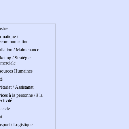
strie
rmatique /
écommunication
allation / Maintenance
eting / Stratégie
merciale
sources Humaines
té
étariat / Assistanat
ices à la personne / à la
ectivité
ctacle
rt
sport / Logistique