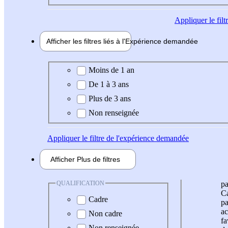
Appliquer
le fil
Afficher les filtres liés à l'
Expérience
demandée
Expérience demandée
Moins de 1 an
De 1 à 3 ans
Plus de 3 ans
Non renseignée
Appliquer
le filtre de l'expérience demandée
Afficher
Plus de
filtres
QUALIFICATION
pa
Ca
Cadre
pa
ac
Non cadre
fa
Non renseignée