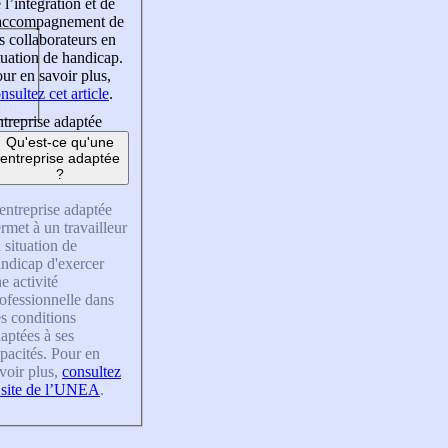
 l’intégration et de
’accompagnement de
s collaborateurs en
tuation de handicap.
ur en savoir plus,
nsultez cet article
.
treprise adaptée
Qu'est-ce qu'une
entreprise adaptée
?
entreprise adaptée
rmet à un travailleur
 situation de
ndicap d'exercer
e activité
ofessionnelle dans
s conditions
aptées à ses
pacités. Pour en
voir plus,
consultez
 site de l’UNEA
.