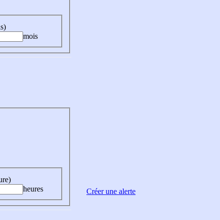
s)
mois
ure)
heures
Créer une alerte