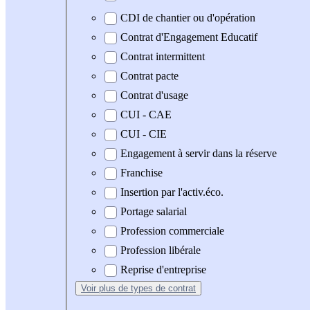
CDI de chantier ou d'opération
Contrat d'Engagement Educatif
Contrat intermittent
Contrat pacte
Contrat d'usage
CUI - CAE
CUI - CIE
Engagement à servir dans la réserve
Franchise
Insertion par l'activ.éco.
Portage salarial
Profession commerciale
Profession libérale
Reprise d'entreprise
Voir plus
de types de contrat