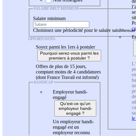
de
l
SALAIRE BRUT MINIMUM
se
si
Salaire minimum
Po
co
Choisissez une périodicité pour le salaire saisi
En
OPPORTUNITÉS
Soyez parmi les 1ers à postuler
Pourquoi serez-vous parmi les
premiers à postuler ?
L'
Offres de plus de 15 jours,
pe
comptant moins de 4 candidatures
en
(dont France Travail est informé)
ha
HANDICAP
un
pr
Employeur handi-
de
engagé
ad
Qu'est-ce qu'un
ca
employeur handi-
sa
engagé ?
le
Un employeur handi-
engagé est un
employeur reconnu