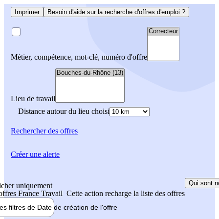
Imprimer
Besoin d'aide sur la recherche d'offres d'emploi ?
Métier, compétence, mot-clé, numéro d'offre
Lieu de travail
Distance autour du lieu choisi
Rechercher
des offres
Créer une alerte
Qui sont n
icher uniquement
 offres France Travail
Cette action recharge la liste des offres
les filtres de
Date de création
de l'offre