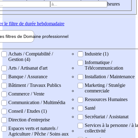
heures
er
le filtre de durée hebdomadaire
les filtres de
Domaine pro
fessionnel
ne professionel
Achats / Comptabilité /
Industrie (1)
Gestion (4)
Informatique /
Arts / Artisanat d'art
Télécommunication
Banque / Assurance
Installation / Maintenance
Bâtiment / Travaux Publics
Marketing / Stratégie
commerciale
Commerce / Vente
Ressources Humaines
Communication / Multimédia
Santé
Conseil / Etudes (1)
Secrétariat / Assistanat
Direction d'entreprise
Services à la personne / à l
Espaces verts et naturels /
collectivité
Agriculture / Pêche / Soins aux