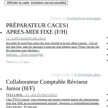
Afficher la carte
(contenu non-accessible)
Ajouter cette offre à ma sélection
Intérim
Non renseigné
PRÉPARATEUR CACES1
APRES-MIDI FIXE (F/H)
13 - SAINT-MARTIN-DE-CRAU
descriptif du posteVous aurez des tests sécurité et un test client à passer : c'est un
peu plus long, mais les missions à pourvoir sont longues aussi !Nous n'avons que
des missions pour plusieurs...
Intérim - Non renseigné
Publié il y a 25 jours
Ajouter cette offre à ma sélection
CDI
Temps plein
Collaborateur Comptable Réviseur
Junior (H/F)
TYLS LAVAL -
13 - AIX EN PROVENCE
Chez TYLS Conseil, vous rejoignez une équipe engagée auprès des entrepreneurs
pour leur offrir un accompagnement structuré, rigoureux et profondément humain.
Votre mission : En tant que...