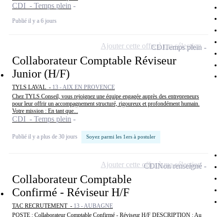
CDI - Temps plein
Publié il y a 6 jours
Ajouter cette offre à ma sélection
CDI
Temps plein
Collaborateur Comptable Réviseur
Junior (H/F)
TYLS LAVAL -
13 - AIX EN PROVENCE
Chez TYLS Conseil, vous rejoignez une équipe engagée auprès des entrepreneurs
pour leur offrir un accompagnement structuré, rigoureux et profondément humain.
Votre mission : En tant que...
CDI - Temps plein
Publié il y a plus de 30 jours
Soyez parmi les 1ers à postuler
Ajouter cette offre à ma sélection
CDI
Non renseigné
Collaborateur Comptable
Confirmé - Réviseur H/F
TAC RECRUTEMENT -
13 - AUBAGNE
POSTE : Collaborateur Comptable Confirmé - Réviseur H/F DESCRIPTION : Au