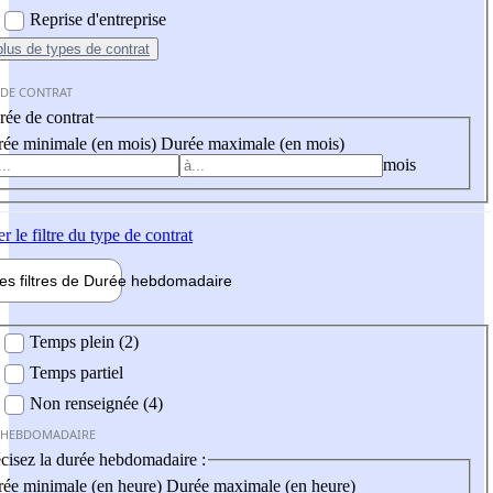
Reprise d'entreprise
plus
de types de contrat
 DE CONTRAT
ée de contrat
ée minimale (en mois)
Durée maximale (en mois)
mois
er
le filtre du type de contrat
les filtres de
Durée hebdo
madaire
 hebdomadaire
Temps plein (2)
Temps partiel
Non renseignée (4)
 HEBDOMADAIRE
cisez la durée hebdomadaire :
ée minimale (en heure)
Durée maximale (en heure)