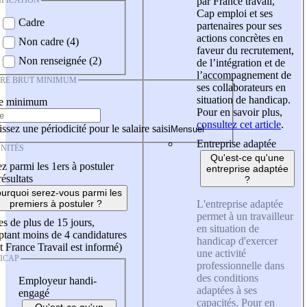
IFICATION
par France travail,
Cap emploi et ses
Cadre
partenaires pour ses
actions concrètes en
Non cadre (4)
faveur du recrutement,
Non renseignée (2)
de l’intégration et de
l’accompagnement de
IRE BRUT MINIMUM
ses collaborateurs en
situation de handicap.
re minimum
Pour en savoir plus,
consultez cet article
.
ssez une périodicité pour le salaire saisi
Entreprise adaptée
NITÉS
Qu'est-ce qu'une
z parmi les 1ers à postuler
entreprise adaptée
résultats
?
urquoi serez-vous parmi les
L'entreprise adaptée
premiers à postuler ?
permet à un travailleur
es de plus de 15 jours,
en situation de
tant moins de 4 candidatures
handicap d'exercer
t France Travail est informé)
une activité
ICAP
professionnelle dans
des conditions
Employeur handi-
adaptées à ses
engagé
capacités. Pour en
Qu'est-ce qu'un