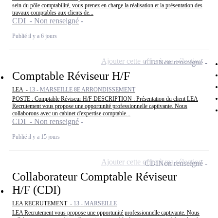
sein du pôle comptabilité, vous prenez en charge la réalisation et la présentation des
travaux comptables aux clients de...
CDI - Non renseigné
Publié il y a 6 jours
Ajouter cette offre à ma sélection
CDI
Non renseigné
Comptable Réviseur H/F
LEA -
13 - MARSEILLE 8E ARRONDISSEMENT
POSTE : Comptable Réviseur H/F DESCRIPTION : Présentation du client LEA
Recrutement vous propose une opportunité professionnelle captivante. Nous
collaborons avec un cabinet d'expertise comptable...
CDI - Non renseigné
Publié il y a 15 jours
Ajouter cette offre à ma sélection
CDI
Non renseigné
Collaborateur Comptable Réviseur
H/F (CDI)
LEA RECRUTEMENT -
13 - MARSEILLE
LEA Recrutement vous propose une opportunité professionnelle captivante. Nous