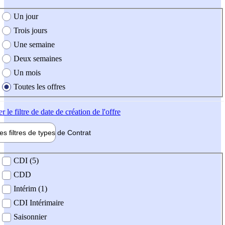
e création de l'offre
Un jour
Trois jours
Une semaine
Deux semaines
Un mois
Toutes les offres
er
le filtre de date de création de l'offre
les filtres de types de
Contrat
de contrat
CDI (5)
CDD
Intérim (1)
CDI Intérimaire
Saisonnier