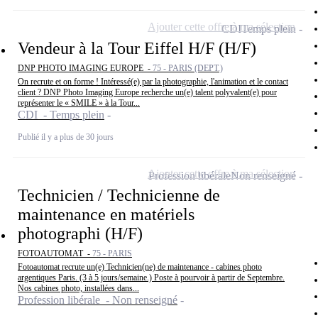
Ajouter cette offre à ma sélection
CDI
Temps plein
Vendeur à la Tour Eiffel H/F (H/F)
DNP PHOTO IMAGING EUROPE -
75 - PARIS (DEPT.)
On recrute et on forme ! Intéressé(e) par la photographie, l'animation et le contact
client ? DNP Photo Imaging Europe recherche un(e) talent polyvalent(e) pour
représenter le « SMILE » à la Tour...
CDI - Temps plein
Publié il y a plus de 30 jours
Ajouter cette offre à ma sélection
Profession libérale
Non renseigné
Technicien / Technicienne de
maintenance en matériels
photographi (H/F)
FOTOAUTOMAT -
75 - PARIS
Fotoautomat recrute un(e) Technicien(ne) de maintenance - cabines photo
argentiques Paris. (3 à 5 jours/semaine.) Poste à pourvoir à partir de Septembre.
Nos cabines photo, installées dans...
Profession libérale - Non renseigné