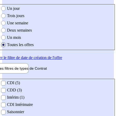
e création de l'offre
Un jour
Trois jours
Une semaine
Deux semaines
Un mois
Toutes les offres
er
le filtre de date de création de l'offre
les filtres de types de
Contrat
de contrat
CDI (5)
CDD (3)
Intérim (1)
CDI Intérimaire
Saisonnier