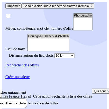
Imprimer
Besoin d'aide sur la recherche d'offres d'emploi ?
Métier, compétence, mot-clé, numéro d'offre
Lieu de travail
Distance autour du lieu choisi
Rechercher
des offres
Créer une alerte
Qui sont n
icher uniquement
 offres France Travail
Cette action recharge la liste des offres
les filtres de
Date de création
de l'offre