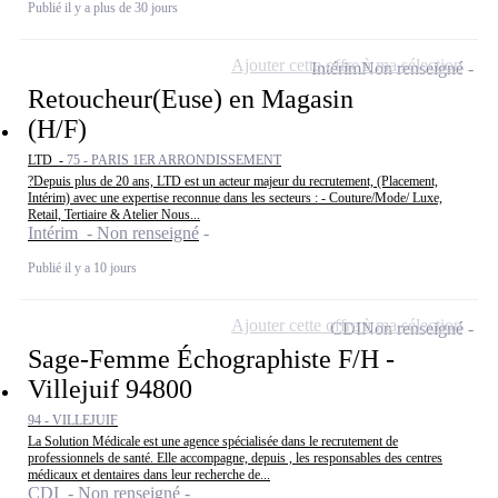
Publié il y a plus de 30 jours
Ajouter cette offre à ma sélection
Intérim
Non renseigné
Retoucheur(Euse) en Magasin
(H/F)
LTD -
75 - PARIS 1ER ARRONDISSEMENT
?Depuis plus de 20 ans, LTD est un acteur majeur du recrutement, (Placement,
Intérim) avec une expertise reconnue dans les secteurs : - Couture/Mode/ Luxe,
Retail, Tertiaire & Atelier Nous...
Intérim - Non renseigné
Publié il y a 10 jours
Ajouter cette offre à ma sélection
CDI
Non renseigné
Sage-Femme Échographiste F/H -
Villejuif 94800
94 - VILLEJUIF
La Solution Médicale est une agence spécialisée dans le recrutement de
professionnels de santé. Elle accompagne, depuis , les responsables des centres
médicaux et dentaires dans leur recherche de...
CDI - Non renseigné