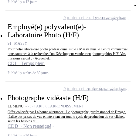
Publié il y a 12 jours
Ajouter cette offre à ma sélection
CDI
Temps plein
Employé(e) polyvalent(e)-
Laboratoire Photo (H/F)
91 - MASSY
Pour notre laboratoire photo professionnel situé à Massy dans le Centre commercial,
nous sommes à la recherche d'un Développeur vendeur en photographies H/F. Vos
missions seront : - Accueil et...
CDI - Temps plein
Publié il y a plus de 30 jours
Ajouter cette offre à ma sélection
CDD
Non renseigné
Photographe vidéaste (H/F)
LE MENU -
75 - PARIS 8E ARRONDISSEMENT
Offre collectée par La bonne alternance : Le photographe, professionnel de l'image,
réalise des prises de vue et intervient sur tout le cycle de production de ses clichés,
selon les besoins du...
CDD - Non renseigné
Publié il y a 20 jours