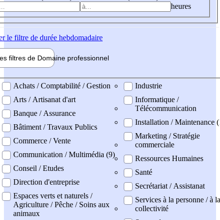
heures
er
le filtre de durée hebdomadaire
les filtres de
Domaine pro
fessionnel
ne professionel
Achats / Comptabilité / Gestion
Industrie
Arts / Artisanat d'art
Informatique /
Télécommunication
Banque / Assurance
Installation / Maintenance (
Bâtiment / Travaux Publics
Marketing / Stratégie
Commerce / Vente
commerciale
Communication / Multimédia (9)
Ressources Humaines
Conseil / Etudes
Santé
Direction d'entreprise
Secrétariat / Assistanat
Espaces verts et naturels /
Services à la personne / à l
Agriculture / Pêche / Soins aux
collectivité
animaux