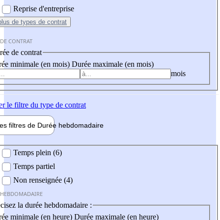
Reprise d'entreprise
plus
de types de contrat
 DE CONTRAT
ée de contrat
ée minimale (en mois)
Durée maximale (en mois)
mois
er
le filtre du type de contrat
les filtres de
Durée hebdo
madaire
 hebdomadaire
Temps plein (6)
Temps partiel
Non renseignée (4)
 HEBDOMADAIRE
cisez la durée hebdomadaire :
ée minimale (en heure)
Durée maximale (en heure)