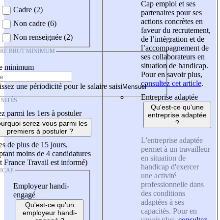
Cap emploi et ses
Cadre (2)
partenaires pour ses
actions concrètes en
Non cadre (6)
faveur du recrutement,
Non renseignée (2)
de l’intégration et de
l’accompagnement de
IRE BRUT MINIMUM
ses collaborateurs en
situation de handicap.
re minimum
Pour en savoir plus,
consultez cet article
.
ssez une périodicité pour le salaire saisi
Entreprise adaptée
NITÉS
Qu'est-ce qu'une
z parmi les 1ers à postuler
entreprise adaptée
?
urquoi serez-vous parmi les
premiers à postuler ?
L'entreprise adaptée
es de plus de 15 jours,
permet à un travailleur
tant moins de 4 candidatures
en situation de
t France Travail est informé)
handicap d'exercer
ICAP
une activité
professionnelle dans
Employeur handi-
des conditions
engagé
adaptées à ses
Qu'est-ce qu'un
capacités. Pour en
employeur handi-
savoir plus,
consultez