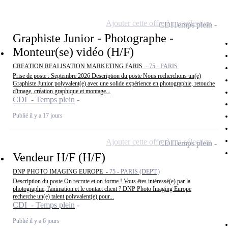
Ajouter cette offre à ma sélection
CDI
Temps plein
Graphiste Junior - Photographe -
Monteur(se) vidéo (H/F)
CREATION REALISATION MARKETING PARIS -
75 - PARIS
Prise de poste : Septembre 2026 Description du poste Nous recherchons un(e)
Graphiste Junior polyvalent(e) avec une solide expérience en photographie, retouche
d'image, création graphique et montage...
CDI - Temps plein
Publié il y a 17 jours
Ajouter cette offre à ma sélection
CDI
Temps plein
Vendeur H/F (H/F)
DNP PHOTO IMAGING EUROPE -
75 - PARIS (DEPT.)
Description du poste On recrute et on forme ! Vous ëtes intéressé(e) par la
photographie, l'animation et le contact client ? DNP Photo Imaging Europe
recherche un(e) talent polyvalent(e) pour...
CDI - Temps plein
Publié il y a 6 jours