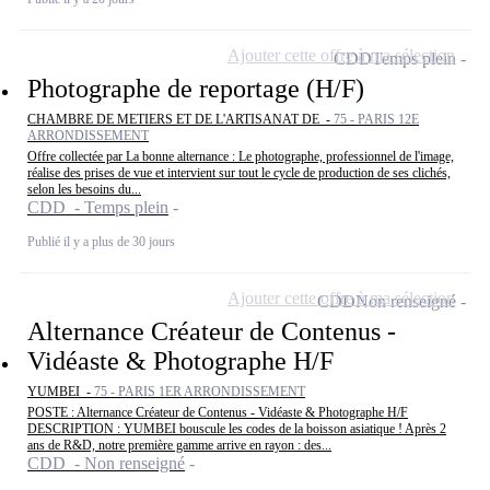
Ajouter cette offre à ma sélection
CDD
Temps plein
Photographe de reportage (H/F)
CHAMBRE DE METIERS ET DE L'ARTISANAT DE -
75 - PARIS 12E
ARRONDISSEMENT
Offre collectée par La bonne alternance : Le photographe, professionnel de l'image,
réalise des prises de vue et intervient sur tout le cycle de production de ses clichés,
selon les besoins du...
CDD - Temps plein
Publié il y a plus de 30 jours
Ajouter cette offre à ma sélection
CDD
Non renseigné
Alternance Créateur de Contenus -
Vidéaste & Photographe H/F
YUMBEI -
75 - PARIS 1ER ARRONDISSEMENT
POSTE : Alternance Créateur de Contenus - Vidéaste & Photographe H/F
DESCRIPTION : YUMBEI bouscule les codes de la boisson asiatique ! Après 2
ans de R&D, notre première gamme arrive en rayon : des...
CDD - Non renseigné