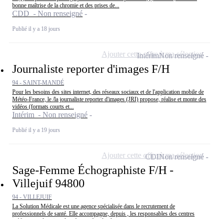
bonne maîtrise de la chromie et des prises de...
CDD - Non renseigné
Publié il y a 18 jours
Ajouter cette offre à ma sélection
Intérim
Non renseigné
Journaliste reporter d'images F/H
94 - SAINT-MANDÉ
Pour les besoins des sites internet, des réseaux sociaux et de l'application mobile de
Météo-France, le /la journaliste reporter d'images (JRI) propose, réalise et monte des
vidéos (formats courts et...
Intérim - Non renseigné
Publié il y a 19 jours
Ajouter cette offre à ma sélection
CDI
Non renseigné
Sage-Femme Échographiste F/H -
Villejuif 94800
94 - VILLEJUIF
La Solution Médicale est une agence spécialisée dans le recrutement de
professionnels de santé. Elle accompagne, depuis , les responsables des centres