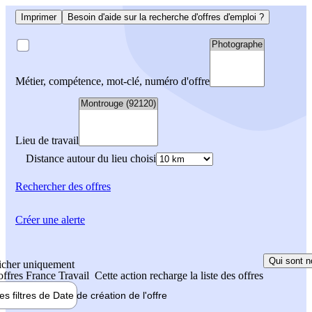
Imprimer
Besoin d'aide sur la recherche d'offres d'emploi ?
Métier, compétence, mot-clé, numéro d'offre
Lieu de travail
Distance autour du lieu choisi
Rechercher
des offres
Créer une alerte
Qui sont n
icher uniquement
 offres France Travail
Cette action recharge la liste des offres
les filtres de
Date de création
de l'offre