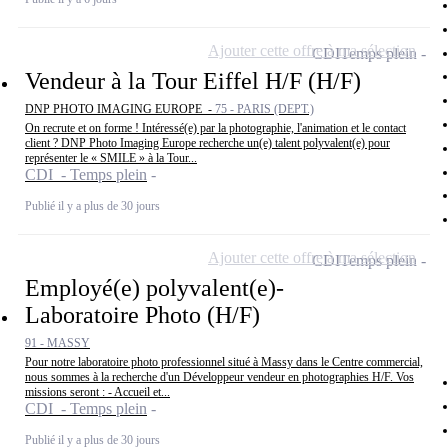
Ajouter cette offre à ma sélection
CDI
Temps plein
Vendeur à la Tour Eiffel H/F (H/F)
DNP PHOTO IMAGING EUROPE -
75 - PARIS (DEPT.)
On recrute et on forme ! Intéressé(e) par la photographie, l'animation et le contact
client ? DNP Photo Imaging Europe recherche un(e) talent polyvalent(e) pour
représenter le « SMILE » à la Tour...
CDI - Temps plein
Publié il y a plus de 30 jours
Ajouter cette offre à ma sélection
CDI
Temps plein
Employé(e) polyvalent(e)-
Laboratoire Photo (H/F)
91 - MASSY
Pour notre laboratoire photo professionnel situé à Massy dans le Centre commercial,
nous sommes à la recherche d'un Développeur vendeur en photographies H/F. Vos
missions seront : - Accueil et...
CDI - Temps plein
Publié il y a plus de 30 jours