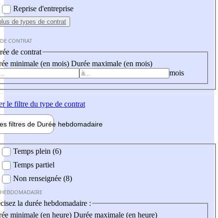
Reprise d'entreprise
plus
de types de contrat
 DE CONTRAT
ée de contrat
ée minimale (en mois)
Durée maximale (en mois)
mois
er
le filtre du type de contrat
les filtres de
Durée hebdo
madaire
 hebdomadaire
Temps plein (6)
Temps partiel
Non renseignée (8)
 HEBDOMADAIRE
cisez la durée hebdomadaire :
ée minimale (en heure)
Durée maximale (en heure)