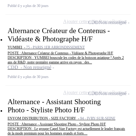
Publié il y a plus de 30 jours
Ajouter cette offre à ma sélection
CDD
Non renseigné
Alternance Créateur de Contenus -
Vidéaste & Photographe H/F
YUMBEI -
75 - PARIS 1ER ARRONDISSEMENT
POSTE : Alternance Créateur de Contenus - Vidéaste & Photographe H/F
DESCRIPTION : YUMBEI bouscule les codes de la boisson asiatique ! Après 2
ans de R&D, notre première gamme arrive en rayon : des...
CDD - Non renseigné
Publié il y a plus de 30 jours
Ajouter cette offre à ma sélection
CDD
Non renseigné
Alternance - Assistant Shooting
Photo - Styliste Photo H/F
ENYOM DISTRIBUTION - SIZE FACTORY -
94 - IVRY-SUR-SEINE
POSTE : Alternance - Assistant Shooting Photo - Styliste Photo H/F
DESCRIPTION : Le groupe Capel Size Factory est actuellement le leader français
de la mode premium pour les hommes grands et forts....