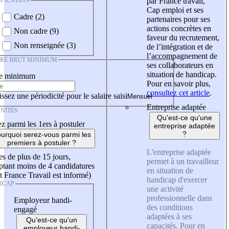
IFICATION
par France travail,
Cap emploi et ses
Cadre (2)
partenaires pour ses
actions concrètes en
Non cadre (9)
faveur du recrutement,
Non renseignée (3)
de l’intégration et de
l’accompagnement de
IRE BRUT MINIMUM
ses collaborateurs en
situation de handicap.
re minimum
Pour en savoir plus,
consultez cet article
.
ssez une périodicité pour le salaire saisi
Entreprise adaptée
NITÉS
Qu'est-ce qu'une
z parmi les 1ers à postuler
entreprise adaptée
?
urquoi serez-vous parmi les
premiers à postuler ?
L'entreprise adaptée
es de plus de 15 jours,
permet à un travailleur
tant moins de 4 candidatures
en situation de
t France Travail est informé)
handicap d'exercer
ICAP
une activité
professionnelle dans
Employeur handi-
des conditions
engagé
adaptées à ses
Qu'est-ce qu'un
capacités. Pour en
employeur handi-