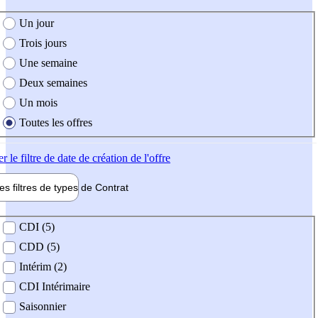
e création de l'offre
Un jour
Trois jours
Une semaine
Deux semaines
Un mois
Toutes les offres
er
le filtre de date de création de l'offre
les filtres de types de
Contrat
de contrat
CDI (5)
CDD (5)
Intérim (2)
CDI Intérimaire
Saisonnier