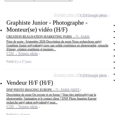
Ajouter cette offre à ma sélection
CDI
Temps plein
Graphiste Junior - Photographe -
Monteur(se) vidéo (H/F)
CREATION REALISATION MARKETING PARIS -
75 - PARIS
Prise de poste : Septembre 2026 Description du poste Nous recherchons un(e)
Graphiste Junior polyvalent(e) avec une solide expérience en photographie, retouche
d'image, création graphique et montage...
CDI - Temps plein
Publié il y a 17 jours
Ajouter cette offre à ma sélection
CDI
Temps plein
Vendeur H/F (H/F)
DNP PHOTO IMAGING EUROPE -
75 - PARIS (DEPT.)
Description du poste On recrute et on forme ! Vous ëtes intéressé(e) par la
photographie, l'animation et le contact client ? DNP Photo Imaging Europe
recherche un(e) talent polyvalent(e) pour...
CDI - Temps plein
Publié il y a 6 jours