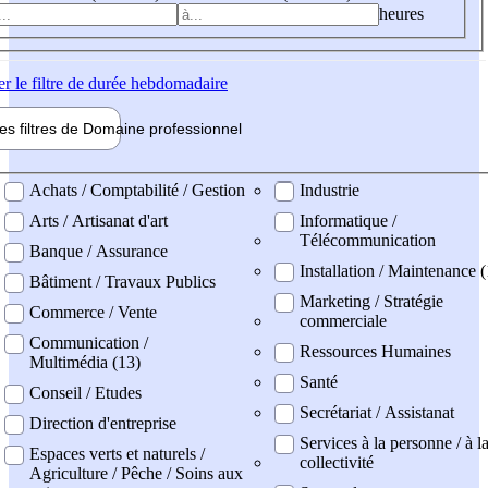
heures
er
le filtre de durée hebdomadaire
les filtres de
Domaine pro
fessionnel
ne professionel
Achats / Comptabilité / Gestion
Industrie
Arts / Artisanat d'art
Informatique /
Télécommunication
Banque / Assurance
Installation / Maintenance (
Bâtiment / Travaux Publics
Marketing / Stratégie
Commerce / Vente
commerciale
Communication /
Ressources Humaines
Multimédia (13)
Santé
Conseil / Etudes
Secrétariat / Assistanat
Direction d'entreprise
Services à la personne / à l
Espaces verts et naturels /
collectivité
Agriculture / Pêche / Soins aux