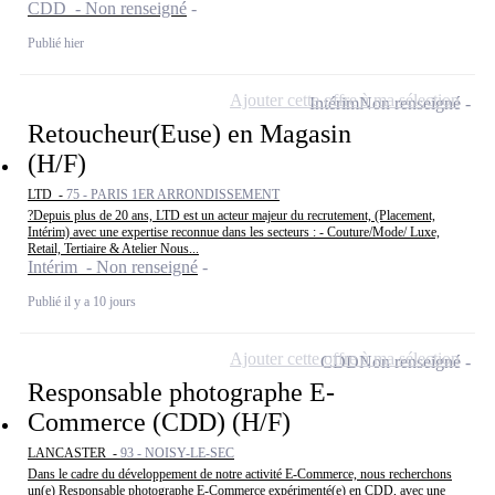
CDD - Non renseigné
Publié hier
Ajouter cette offre à ma sélection
Intérim
Non renseigné
Retoucheur(Euse) en Magasin
(H/F)
LTD -
75 - PARIS 1ER ARRONDISSEMENT
?Depuis plus de 20 ans, LTD est un acteur majeur du recrutement, (Placement,
Intérim) avec une expertise reconnue dans les secteurs : - Couture/Mode/ Luxe,
Retail, Tertiaire & Atelier Nous...
Intérim - Non renseigné
Publié il y a 10 jours
Ajouter cette offre à ma sélection
CDD
Non renseigné
Responsable photographe E-
Commerce (CDD) (H/F)
LANCASTER -
93 - NOISY-LE-SEC
Dans le cadre du développement de notre activité E-Commerce, nous recherchons
un(e) Responsable photographe E-Commerce expérimenté(e) en CDD, avec une