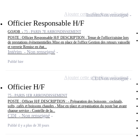
Ajouter cette offre à ma sélection
Intérim
Non renseigné
Officier Responsable H/F
GOJOB -
75 - PARIS 7E ARRONDISSEMENT
POSTE : Officier Responsable H/F DESCRIPTION : Tenue de l'office/cuisine lors
de prestations évènementielles Mise en place de l'office Gestion des retours vaisselle
et verrerie Remise en état...
Intérim - Non renseigné
Publié hier
Ajouter cette offre à ma sélection
CDI
Non renseigné
Officier H/F
75 - PARIS 1ER ARRONDISSEMENT
POSTE : Officier H/F DESCRIPTION : - Préparation des boissons : cocktails,
softs, cafés et boissons chaudes - Mise en place et organisation du poste bar avant
chaque service - Contrôle de la...
CDI - Non renseigné
Publié il y a plus de 30 jours