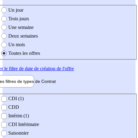
e création de l'offre
Un jour
Trois jours
Une semaine
Deux semaines
Un mois
Toutes les offres
er
le filtre de date de création de l'offre
les filtres de types de
Contrat
de contrat
CDI (1)
CDD
Intérim (1)
CDI Intérimaire
Saisonnier