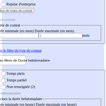
Reprise d'entreprise
plus
de types de contrat
 DE CONTRAT
ée de contrat
ée minimale (en mois)
Durée maximale (en mois)
mois
er
le filtre du type de contrat
les filtres de
Durée hebdo
madaire
 hebdomadaire
Temps plein
Temps partiel
Non renseignée (2)
 HEBDOMADAIRE
cisez la durée hebdomadaire :
ée minimale (en heure)
Durée maximale (en heure)