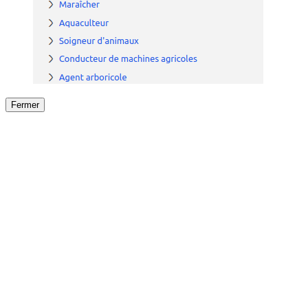
Fermer
Fermer
le détail de l'offre
/
Offre
sur
Offre précéden