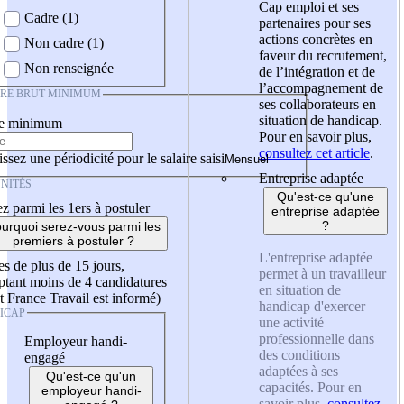
Cap emploi et ses
Cadre (1)
partenaires pour ses
actions concrètes en
Non cadre (1)
faveur du recrutement,
Non renseignée
de l’intégration et de
l’accompagnement de
IRE BRUT MINIMUM
ses collaborateurs en
situation de handicap.
re minimum
Pour en savoir plus,
consultez cet article
.
ssez une périodicité pour le salaire saisi
Entreprise adaptée
NITÉS
Qu'est-ce qu'une
z parmi les 1ers à postuler
entreprise adaptée
?
urquoi serez-vous parmi les
premiers à postuler ?
L'entreprise adaptée
es de plus de 15 jours,
permet à un travailleur
tant moins de 4 candidatures
en situation de
t France Travail est informé)
handicap d'exercer
ICAP
une activité
professionnelle dans
Employeur handi-
des conditions
engagé
adaptées à ses
Qu'est-ce qu'un
capacités. Pour en
employeur handi-
savoir plus,
consultez