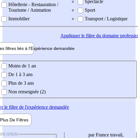
Spectacle
Hôtellerie - Restauration /
Tourisme / Animation
Sport
Immobilier
Transport / Logistique
Appliquer
le filtre du domaine professi
es filtres liés à l'
Expérience
demandée
ience demandée
Moins de 1 an
De 1 à 3 ans
Plus de 3 ans
Non renseignée (2)
er
le filtre de l'expérience demandée
Plus De
Filtres
IFICATION
par France travail,