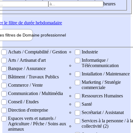
heures
er
le filtre de durée hebdomadaire
les filtres de
Domaine pro
fessionnel
ne professionel
Achats / Comptabilité / Gestion
Industrie
Arts / Artisanat d'art
Informatique /
Télécommunication
Banque / Assurance
Installation / Maintenance
Bâtiment / Travaux Publics
Marketing / Stratégie
Commerce / Vente
commerciale
Communication / Multimédia
Ressources Humaines
Conseil / Etudes
Santé
Direction d'entreprise
Secrétariat / Assistanat
Espaces verts et naturels /
Services à la personne / à l
Agriculture / Pêche / Soins aux
collectivité (2)
animaux