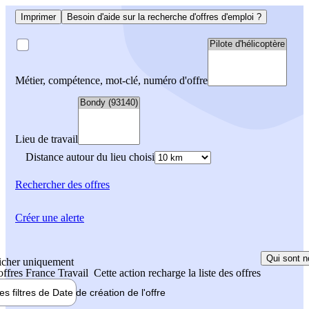
Imprimer
Besoin d'aide sur la recherche d'offres d'emploi ?
Métier, compétence, mot-clé, numéro d'offre
Lieu de travail
Distance autour du lieu choisi
Rechercher
des offres
Créer une alerte
Qui sont n
icher uniquement
 offres France Travail
Cette action recharge la liste des offres
les filtres de
Date de création
de l'offre