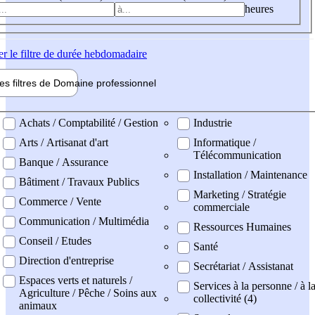
heures
er
le filtre de durée hebdomadaire
les filtres de
Domaine pro
fessionnel
ne professionel
Achats / Comptabilité / Gestion
Industrie
Arts / Artisanat d'art
Informatique /
Télécommunication
Banque / Assurance
Installation / Maintenance
Bâtiment / Travaux Publics
Marketing / Stratégie
Commerce / Vente
commerciale
Communication / Multimédia
Ressources Humaines
Conseil / Etudes
Santé
Direction d'entreprise
Secrétariat / Assistanat
Espaces verts et naturels /
Services à la personne / à l
Agriculture / Pêche / Soins aux
collectivité (4)
animaux