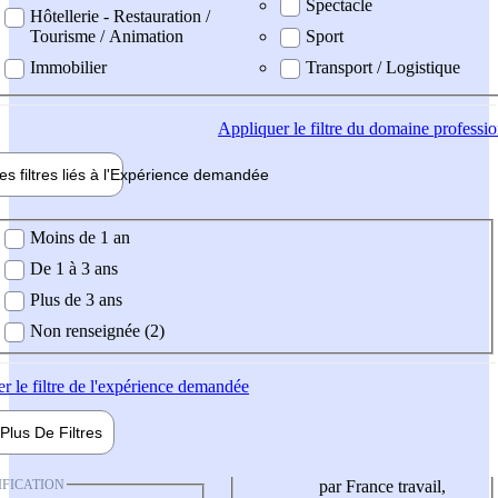
Spectacle
Hôtellerie - Restauration /
Tourisme / Animation
Sport
Immobilier
Transport / Logistique
Appliquer
le filtre du domaine professi
es filtres liés à l'
Expérience
demandée
ience demandée
Moins de 1 an
De 1 à 3 ans
Plus de 3 ans
Non renseignée (2)
er
le filtre de l'expérience demandée
Plus De
Filtres
IFICATION
par France travail,