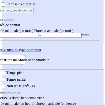
Reprise d'entreprise
plus
de types de contrat
 DE CONTRAT
ée de contrat
ée minimale (en mois)
Durée maximale (en mois)
mois
er
le filtre du type de contrat
les filtres de
Durée hebdo
madaire
 hebdomadaire
Temps plein
Temps partiel
Non renseignée (4)
 HEBDOMADAIRE
cisez la durée hebdomadaire :
ée minimale (en heure)
Durée maximale (en heure)