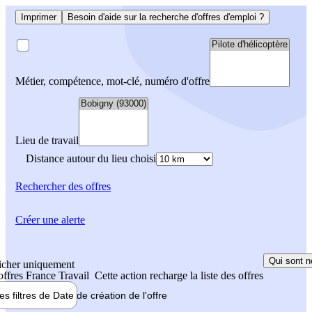
Imprimer
Besoin d'aide sur la recherche d'offres d'emploi ?
Métier, compétence, mot-clé, numéro d'offre
Lieu de travail
Distance autour du lieu choisi
Rechercher
des offres
Créer une alerte
Qui sont n
icher uniquement
 offres France Travail
Cette action recharge la liste des offres
les filtres de
Date de création
de l'offre