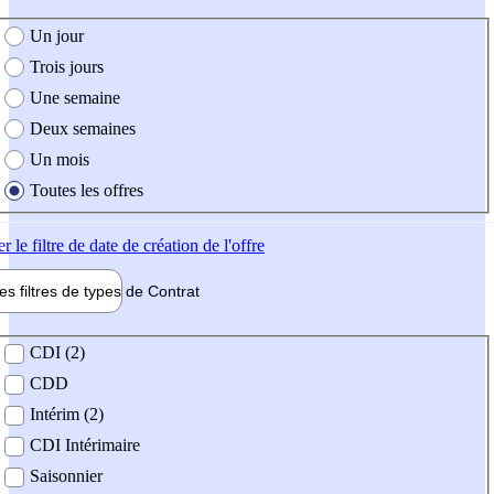
e création de l'offre
Un jour
Trois jours
Une semaine
Deux semaines
Un mois
Toutes les offres
er
le filtre de date de création de l'offre
les filtres de types de
Contrat
de contrat
CDI (2)
CDD
Intérim (2)
CDI Intérimaire
Saisonnier