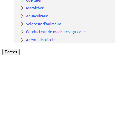
Fermer
Fermer
le détail de l'offre
/
Offre
sur
Offre précéden