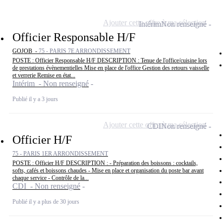
Ajouter cette offre à ma sélection
Intérim
Non renseigné
Officier Responsable H/F
GOJOB -
75 - PARIS 7E ARRONDISSEMENT
POSTE : Officier Responsable H/F DESCRIPTION : Tenue de l'office/cuisine lors
de prestations évènementielles Mise en place de l'office Gestion des retours vaisselle
et verrerie Remise en état...
Intérim - Non renseigné
Publié il y a 3 jours
Ajouter cette offre à ma sélection
CDI
Non renseigné
Officier H/F
75 - PARIS 1ER ARRONDISSEMENT
POSTE : Officier H/F DESCRIPTION : - Préparation des boissons : cocktails,
softs, cafés et boissons chaudes - Mise en place et organisation du poste bar avant
chaque service - Contrôle de la...
CDI - Non renseigné
Publié il y a plus de 30 jours