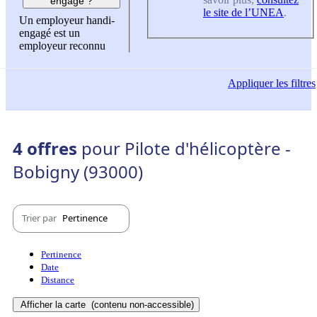
engagé ?
le site de l’UNEA
.
Un employeur handi-
engagé est un
employeur reconnu
Appliquer
les filtres
4 offres
pour Pilote d'hélicoptère -
Bobigny (93000)
Trier par
Pertinence
Pertinence
Date
Distance
Afficher la carte
(contenu non-accessible)