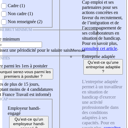
Cap emploi et ses
Cadre (1)
partenaires pour ses
actions concrètes en
Non cadre (1)
faveur du recrutement,
Non renseignée (2)
de l’intégration et de
l’accompagnement de
IRE BRUT MINIMUM
ses collaborateurs en
situation de handicap.
re minimum
Pour en savoir plus,
consultez cet article
.
ssez une périodicité pour le salaire saisi
Entreprise adaptée
NITÉS
Qu'est-ce qu'une
z parmi les 1ers à postuler
entreprise adaptée
?
urquoi serez-vous parmi les
premiers à postuler ?
L'entreprise adaptée
es de plus de 15 jours,
permet à un travailleur
tant moins de 4 candidatures
en situation de
t France Travail est informé)
handicap d'exercer
ICAP
une activité
professionnelle dans
Employeur handi-
des conditions
engagé
adaptées à ses
Qu'est-ce qu'un
capacités. Pour en
employeur handi-
savoir plus,
consultez