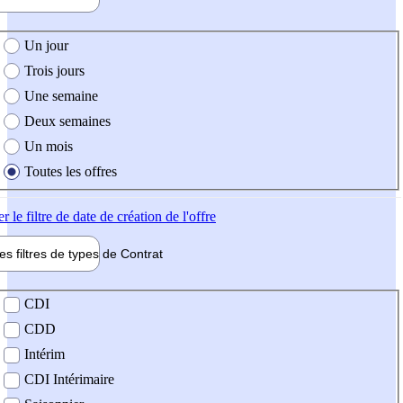
e création de l'offre
Un jour
Trois jours
Une semaine
Deux semaines
Un mois
Toutes les offres
er
le filtre de date de création de l'offre
les filtres de types de
Contrat
de contrat
CDI
CDD
Intérim
CDI Intérimaire