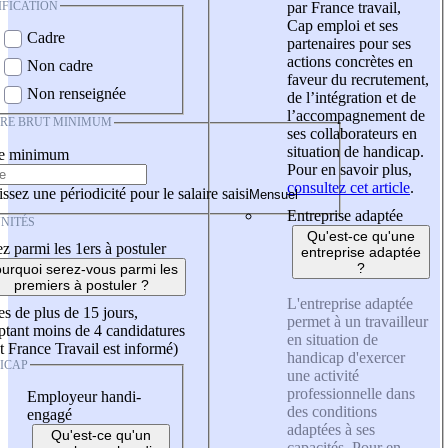
IFICATION
par France travail,
Cap emploi et ses
Cadre
partenaires pour ses
actions concrètes en
Non cadre
faveur du recrutement,
Non renseignée
de l’intégration et de
l’accompagnement de
IRE BRUT MINIMUM
ses collaborateurs en
situation de handicap.
re minimum
Pour en savoir plus,
consultez cet article
.
ssez une périodicité pour le salaire saisi
Entreprise adaptée
NITÉS
Qu'est-ce qu'une
z parmi les 1ers à postuler
entreprise adaptée
?
urquoi serez-vous parmi les
premiers à postuler ?
L'entreprise adaptée
es de plus de 15 jours,
permet à un travailleur
tant moins de 4 candidatures
en situation de
t France Travail est informé)
handicap d'exercer
ICAP
une activité
professionnelle dans
Employeur handi-
des conditions
engagé
adaptées à ses
Qu'est-ce qu'un
capacités. Pour en