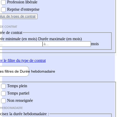
Profession libérale
Reprise d'entreprise
plus
de types de contrat
 DE CONTRAT
ée de contrat
ée minimale (en mois)
Durée maximale (en mois)
mois
er
le filtre du type de contrat
les filtres de
Durée hebdo
madaire
 hebdomadaire
Temps plein
Temps partiel
Non renseignée
 HEBDOMADAIRE
cisez la durée hebdomadaire :