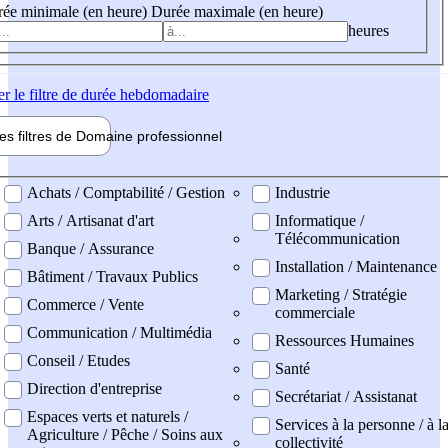
ée minimale (en heure)
Durée maximale (en heure)
heures
er
le filtre de durée hebdomadaire
les filtres de
Domaine pro
fessionnel
ne professionel
Achats / Comptabilité / Gestion
Industrie
Arts / Artisanat d'art
Informatique /
Télécommunication
Banque / Assurance
Installation / Maintenance
Bâtiment / Travaux Publics
Marketing / Stratégie
Commerce / Vente
commerciale
Communication / Multimédia
Ressources Humaines
Conseil / Etudes
Santé
Direction d'entreprise
Secrétariat / Assistanat
Espaces verts et naturels /
Services à la personne / à l
Agriculture / Pêche / Soins aux
collectivité