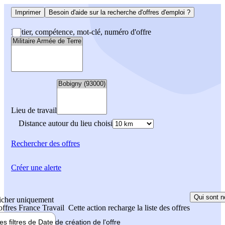
Imprimer
Besoin d'aide sur la recherche d'offres d'emploi ?
Métier, compétence, mot-clé, numéro d'offre
Lieu de travail
Distance autour du lieu choisi
Rechercher
des offres
Créer une alerte
Qui sont n
icher uniquement
 offres France Travail
Cette action recharge la liste des offres
les filtres de
Date de création
de l'offre