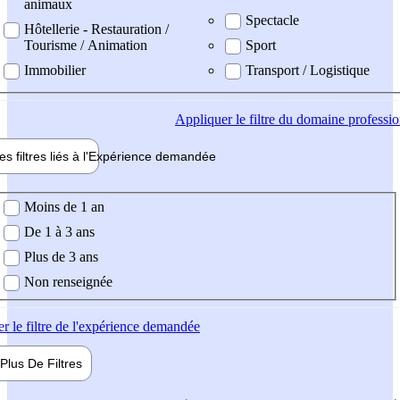
animaux
Spectacle
Hôtellerie - Restauration /
Tourisme / Animation
Sport
Immobilier
Transport / Logistique
Appliquer
le filtre du domaine professi
es filtres liés à l'
Expérience
demandée
ience demandée
Moins de 1 an
De 1 à 3 ans
Plus de 3 ans
Non renseignée
er
le filtre de l'expérience demandée
Plus De
Filtres