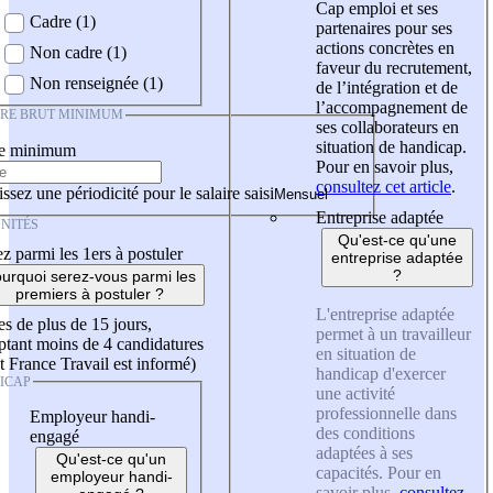
Cap emploi et ses
Cadre (1)
partenaires pour ses
actions concrètes en
Non cadre (1)
faveur du recrutement,
Non renseignée (1)
de l’intégration et de
l’accompagnement de
IRE BRUT MINIMUM
ses collaborateurs en
situation de handicap.
re minimum
Pour en savoir plus,
consultez cet article
.
ssez une périodicité pour le salaire saisi
Entreprise adaptée
NITÉS
Qu'est-ce qu'une
z parmi les 1ers à postuler
entreprise adaptée
?
urquoi serez-vous parmi les
premiers à postuler ?
L'entreprise adaptée
es de plus de 15 jours,
permet à un travailleur
tant moins de 4 candidatures
en situation de
t France Travail est informé)
handicap d'exercer
ICAP
une activité
professionnelle dans
Employeur handi-
des conditions
engagé
adaptées à ses
Qu'est-ce qu'un
capacités. Pour en
employeur handi-
savoir plus,
consultez