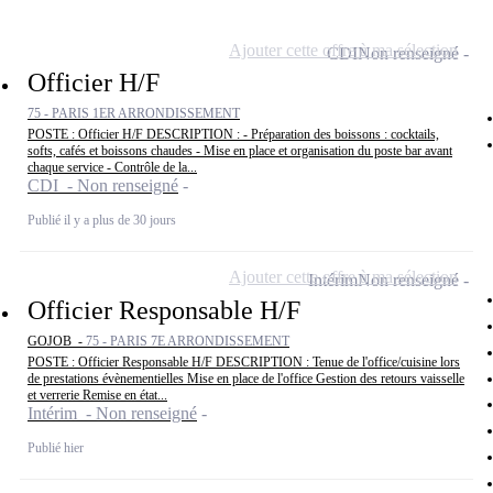
Ajouter cette offre à ma sélection
CDI
Non renseigné
Officier H/F
75 - PARIS 1ER ARRONDISSEMENT
POSTE : Officier H/F DESCRIPTION : - Préparation des boissons : cocktails,
softs, cafés et boissons chaudes - Mise en place et organisation du poste bar avant
chaque service - Contrôle de la...
CDI - Non renseigné
Publié il y a plus de 30 jours
Ajouter cette offre à ma sélection
Intérim
Non renseigné
Officier Responsable H/F
GOJOB -
75 - PARIS 7E ARRONDISSEMENT
POSTE : Officier Responsable H/F DESCRIPTION : Tenue de l'office/cuisine lors
de prestations évènementielles Mise en place de l'office Gestion des retours vaisselle
et verrerie Remise en état...
Intérim - Non renseigné
Publié hier