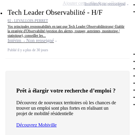
Ajouter cette offre à ma sélection
Intérim
Non renseigné
Tech Leader Observabilité - H/F
92 - LEVALLOIS-PERRET
Vos principales responsabilités en tant que Tech Leader Observabilitstrong>Etablir
la stratégie d'Observabilité (gestion des alertes, routage, astreintes, monitoring /
statistique), conseiller les...
Intérim - Non renseigné
Publié il y a plus de 30 jours
Prêt à élargir votre recherche d’emploi ?
Découvrez de nouveaux territoires où les chances de
trouver un emploi sont plus fortes en réalisant un
projet de mobilité résidentielle
Découvrez Mobiville