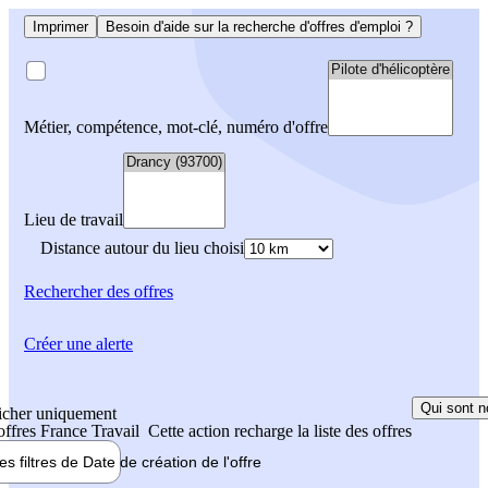
Imprimer
Besoin d'aide sur la recherche d'offres d'emploi ?
Métier, compétence, mot-clé, numéro d'offre
Lieu de travail
Distance autour du lieu choisi
Rechercher
des offres
Créer une alerte
Qui sont n
icher uniquement
 offres France Travail
Cette action recharge la liste des offres
les filtres de
Date de création
de l'offre