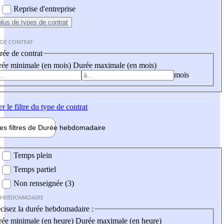
Reprise d'entreprise
plus
de types de contrat
 DE CONTRAT
ée de contrat
ée minimale (en mois)
Durée maximale (en mois)
mois
er
le filtre du type de contrat
les filtres de
Durée hebdo
madaire
 hebdomadaire
Temps plein
Temps partiel
Non renseignée (3)
 HEBDOMADAIRE
cisez la durée hebdomadaire :
ée minimale (en heure)
Durée maximale (en heure)