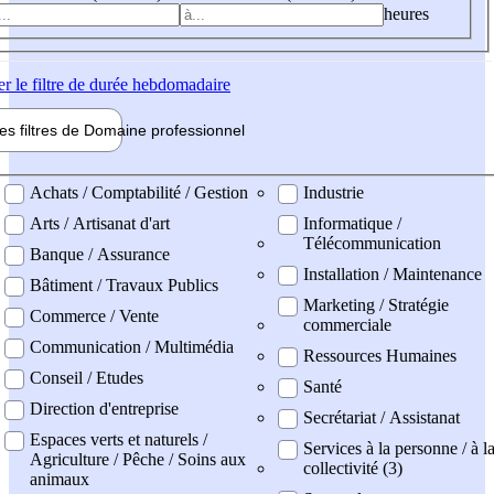
heures
er
le filtre de durée hebdomadaire
les filtres de
Domaine pro
fessionnel
ne professionel
Achats / Comptabilité / Gestion
Industrie
Arts / Artisanat d'art
Informatique /
Télécommunication
Banque / Assurance
Installation / Maintenance
Bâtiment / Travaux Publics
Marketing / Stratégie
Commerce / Vente
commerciale
Communication / Multimédia
Ressources Humaines
Conseil / Etudes
Santé
Direction d'entreprise
Secrétariat / Assistanat
Espaces verts et naturels /
Services à la personne / à l
Agriculture / Pêche / Soins aux
collectivité (3)
animaux