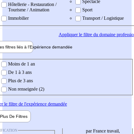
Spectacle
Hôtellerie - Restauration /
Tourisme / Animation
Sport
Immobilier
Transport / Logistique
Appliquer
le filtre du domaine professi
es filtres liés à l'
Expérience
demandée
ience demandée
Moins de 1 an
De 1 à 3 ans
Plus de 3 ans
Non renseignée (2)
er
le filtre de l'expérience demandée
Plus De
Filtres
IFICATION
par France travail,