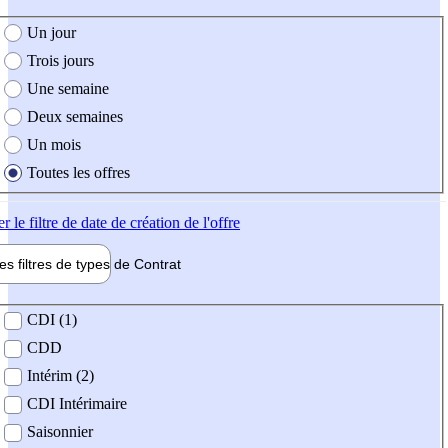
e création de l'offre
Un jour
Trois jours
Une semaine
Deux semaines
Un mois
Toutes les offres
er
le filtre de date de création de l'offre
les filtres de types de
Contrat
de contrat
CDI (1)
CDD
Intérim (2)
CDI Intérimaire
Saisonnier