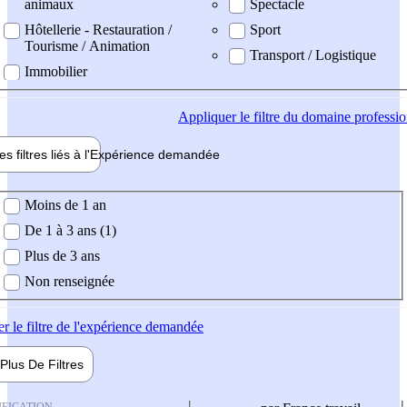
animaux
Spectacle
Hôtellerie - Restauration /
Sport
Tourisme / Animation
Transport / Logistique
Immobilier
Appliquer
le filtre du domaine professi
es filtres liés à l'
Expérience
demandée
ience demandée
Moins de 1 an
De 1 à 3 ans (1)
Plus de 3 ans
Non renseignée
er
le filtre de l'expérience demandée
Plus De
Filtres