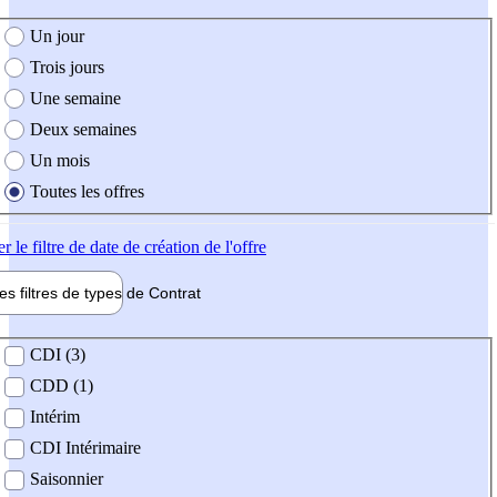
e création de l'offre
Un jour
Trois jours
Une semaine
Deux semaines
Un mois
Toutes les offres
er
le filtre de date de création de l'offre
les filtres de types de
Contrat
de contrat
CDI (3)
CDD (1)
Intérim
CDI Intérimaire
Saisonnier