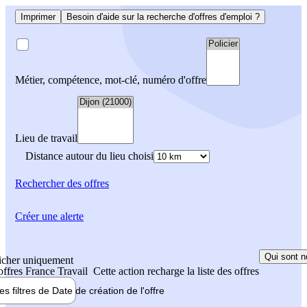
Imprimer
Besoin d'aide sur la recherche d'offres d'emploi ?
Métier, compétence, mot-clé, numéro d'offre
Lieu de travail
Distance autour du lieu choisi
Rechercher
des offres
Créer une alerte
Qui sont n
icher uniquement
 offres France Travail
Cette action recharge la liste des offres
les filtres de
Date de création
de l'offre