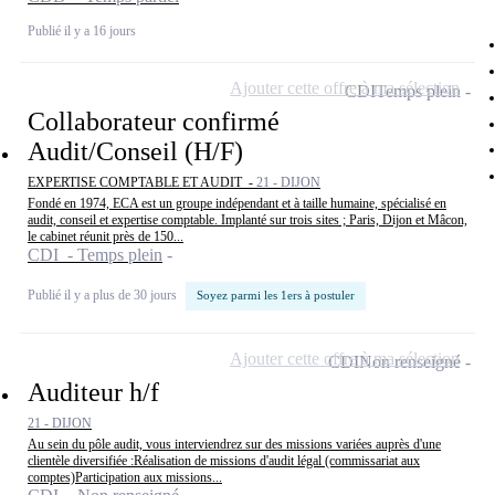
Publié il y a 16 jours
Ajouter cette offre à ma sélection
CDI
Temps plein
Collaborateur confirmé
Audit/Conseil (H/F)
EXPERTISE COMPTABLE ET AUDIT -
21 - DIJON
Fondé en 1974, ECA est un groupe indépendant et à taille humaine, spécialisé en
audit, conseil et expertise comptable. Implanté sur trois sites ; Paris, Dijon et Mâcon,
le cabinet réunit près de 150...
CDI - Temps plein
Publié il y a plus de 30 jours
Soyez parmi les 1ers à postuler
Ajouter cette offre à ma sélection
CDI
Non renseigné
Auditeur h/f
21 - DIJON
Au sein du pôle audit, vous interviendrez sur des missions variées auprès d'une
clientèle diversifiée :Réalisation de missions d'audit légal (commissariat aux
comptes)Participation aux missions...