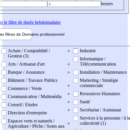
heures
er
le filtre de durée hebdomadaire
les filtres de
Domaine pro
fessionnel
ne professionel
Achats / Comptabilité /
Industrie
Gestion (3)
Informatique /
Arts / Artisanat d'art
Télécommunication
Banque / Assurance
Installation / Maintenance
Bâtiment / Travaux Publics
Marketing / Stratégie
commerciale
Commerce / Vente
Ressources Humaines
Communication / Multimédia
Santé
Conseil / Etudes
Secrétariat / Assistanat
Direction d'entreprise
Services à la personne / à l
Espaces verts et naturels /
collectivité (1)
Agriculture / Pêche / Soins aux