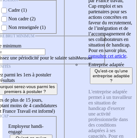
IFICATION
par France travail,
Cap emploi et ses
Cadre (1)
partenaires pour ses
actions concrètes en
Non cadre (2)
faveur du recrutement,
Non renseignée (1)
de l’intégration et de
l’accompagnement de
IRE BRUT MINIMUM
ses collaborateurs en
situation de handicap.
re minimum
Pour en savoir plus,
consultez cet article
.
ssez une périodicité pour le salaire saisi
Entreprise adaptée
NITÉS
Qu'est-ce qu'une
z parmi les 1ers à postuler
entreprise adaptée
résultats
?
urquoi serez-vous parmi les
L'entreprise adaptée
premiers à postuler ?
permet à un travailleur
es de plus de 15 jours,
en situation de
tant moins de 4 candidatures
handicap d'exercer
t France Travail est informé)
une activité
ICAP
professionnelle dans
des conditions
Employeur handi-
adaptées à ses
engagé
capacités. Pour en
Qu'est-ce qu'un