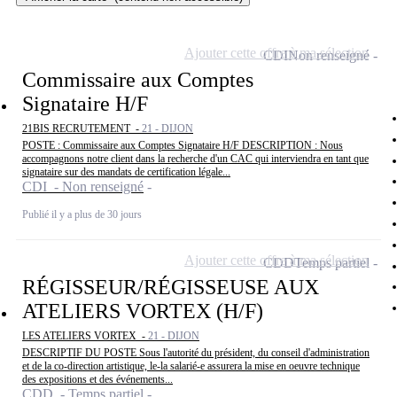
Ajouter cette offre à ma sélection
CDI
Non renseigné
Commissaire aux Comptes
Signataire H/F
21BIS RECRUTEMENT -
21 - DIJON
POSTE : Commissaire aux Comptes Signataire H/F DESCRIPTION : Nous
accompagnons notre client dans la recherche d'un CAC qui interviendra en tant que
signataire sur des mandats de certification légale...
CDI - Non renseigné
Publié il y a plus de 30 jours
Ajouter cette offre à ma sélection
CDD
Temps partiel
RÉGISSEUR/RÉGISSEUSE AUX
ATELIERS VORTEX (H/F)
LES ATELIERS VORTEX -
21 - DIJON
DESCRIPTIF DU POSTE Sous l'autorité du président, du conseil d'administration
et de la co-direction artistique, le-la salarié-e assurera la mise en oeuvre technique
des expositions et des événements...
CDD - Temps partiel