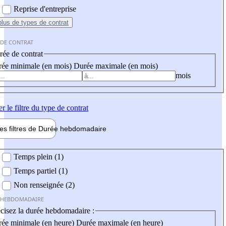
Reprise d'entreprise
plus
de types de contrat
 DE CONTRAT
ée de contrat
ée minimale (en mois)
Durée maximale (en mois)
mois
er
le filtre du type de contrat
les filtres de
Durée hebdo
madaire
 hebdomadaire
Temps plein (1)
Temps partiel (1)
Non renseignée (2)
 HEBDOMADAIRE
cisez la durée hebdomadaire :
ée minimale (en heure)
Durée maximale (en heure)