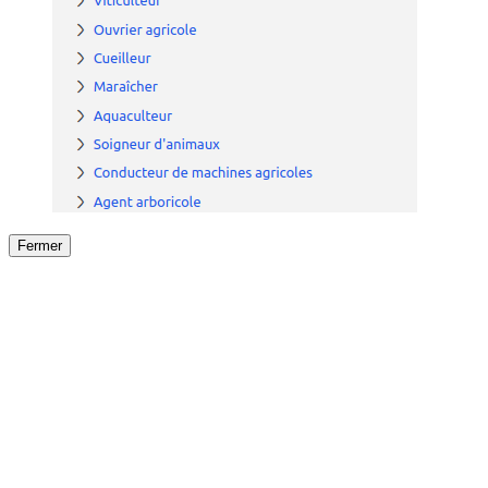
Fermer
Fermer
le détail de l'offre
/
Offre
sur
Offre précéden