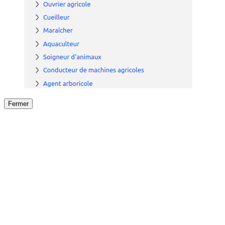
Fermer
Fermer
le détail de l'offre
/
Offre
sur
Offre précéden