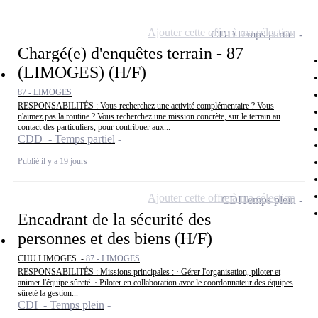
Ajouter cette offre à ma sélection
CDD
Temps partiel
Chargé(e) d'enquêtes terrain - 87
(LIMOGES) (H/F)
87 - LIMOGES
RESPONSABILITÉS : Vous recherchez une activité complémentaire ? Vous
n'aimez pas la routine ? Vous recherchez une mission concrète, sur le terrain au
contact des particuliers, pour contribuer aux...
CDD - Temps partiel
Publié il y a 19 jours
Ajouter cette offre à ma sélection
CDI
Temps plein
Encadrant de la sécurité des
personnes et des biens (H/F)
CHU LIMOGES -
87 - LIMOGES
RESPONSABILITÉS : Missions principales : · Gérer l'organisation, piloter et
animer l'équipe sûreté. · Piloter en collaboration avec le coordonnateur des équipes
sûreté la gestion...
CDI - Temps plein