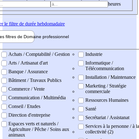
heures
er
le filtre de durée hebdomadaire
les filtres de
Domaine pro
fessionnel
ne professionel
Achats / Comptabilité / Gestion
Industrie
Arts / Artisanat d'art
Informatique /
Télécommunication
Banque / Assurance
Installation / Maintenance
Bâtiment / Travaux Publics
Marketing / Stratégie
Commerce / Vente
commerciale
Communication / Multimédia
Ressources Humaines
Conseil / Etudes
Santé
Direction d'entreprise
Secrétariat / Assistanat
Espaces verts et naturels /
Services à la personne / à l
Agriculture / Pêche / Soins aux
collectivité (2)
animaux