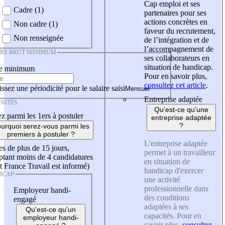
Cap emploi et ses
Cadre (1)
partenaires pour ses
actions concrètes en
Non cadre (1)
faveur du recrutement,
Non renseignée
de l’intégration et de
l’accompagnement de
IRE BRUT MINIMUM
ses collaborateurs en
situation de handicap.
re minimum
Pour en savoir plus,
consultez cet article
.
ssez une périodicité pour le salaire saisi
Entreprise adaptée
NITÉS
Qu'est-ce qu'une
z parmi les 1ers à postuler
entreprise adaptée
?
urquoi serez-vous parmi les
premiers à postuler ?
L'entreprise adaptée
es de plus de 15 jours,
permet à un travailleur
tant moins de 4 candidatures
en situation de
t France Travail est informé)
handicap d'exercer
ICAP
une activité
professionnelle dans
Employeur handi-
des conditions
engagé
adaptées à ses
Qu'est-ce qu'un
capacités. Pour en
employeur handi-
savoir plus,
consultez