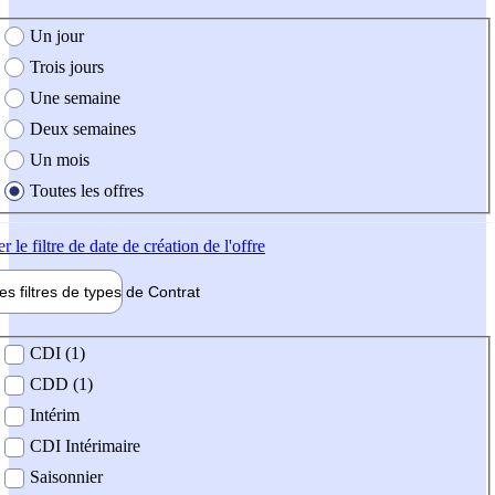
e création de l'offre
Un jour
Trois jours
Une semaine
Deux semaines
Un mois
Toutes les offres
er
le filtre de date de création de l'offre
les filtres de types de
Contrat
de contrat
CDI (1)
CDD (1)
Intérim
CDI Intérimaire
Saisonnier