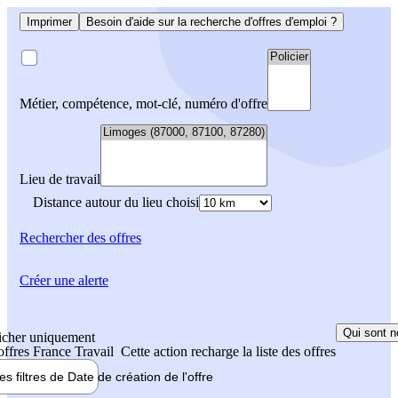
Imprimer
Besoin d'aide sur la recherche d'offres d'emploi ?
Métier, compétence, mot-clé, numéro d'offre
Lieu de travail
Distance autour du lieu choisi
Rechercher
des offres
Créer une alerte
Qui sont n
icher uniquement
 offres France Travail
Cette action recharge la liste des offres
les filtres de
Date de création
de l'offre