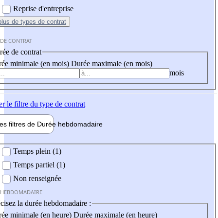
Reprise d'entreprise
plus
de types de contrat
 DE CONTRAT
ée de contrat
ée minimale (en mois)
Durée maximale (en mois)
mois
er
le filtre du type de contrat
les filtres de
Durée hebdo
madaire
 hebdomadaire
Temps plein (1)
Temps partiel (1)
Non renseignée
 HEBDOMADAIRE
cisez la durée hebdomadaire :
ée minimale (en heure)
Durée maximale (en heure)