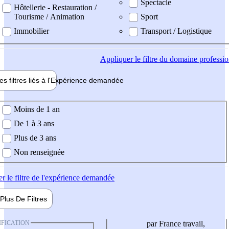
Spectacle
Hôtellerie - Restauration /
Tourisme / Animation
Sport
Immobilier
Transport / Logistique
Appliquer
le filtre du domaine professi
es filtres liés à l'
Expérience
demandée
ience demandée
Moins de 1 an
De 1 à 3 ans
Plus de 3 ans
Non renseignée
er
le filtre de l'expérience demandée
Plus De
Filtres
IFICATION
par France travail,