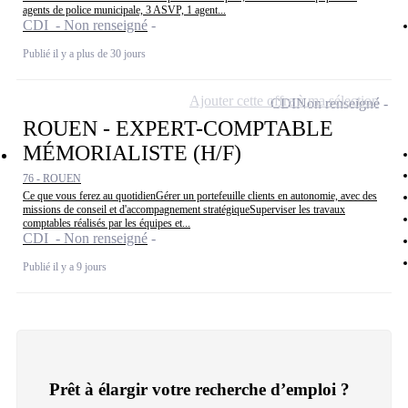
agents de police municipale, 3 ASVP, 1 agent...
CDI - Non renseigné
Publié il y a plus de 30 jours
Ajouter cette offre à ma sélection
CDI
Non renseigné
ROUEN - EXPERT-COMPTABLE
MÉMORIALISTE (H/F)
76 - ROUEN
Ce que vous ferez au quotidienGérer un portefeuille clients en autonomie, avec des
missions de conseil et d'accompagnement stratégiqueSuperviser les travaux
comptables réalisés par les équipes et...
CDI - Non renseigné
Publié il y a 9 jours
Prêt à élargir votre recherche d’emploi ?