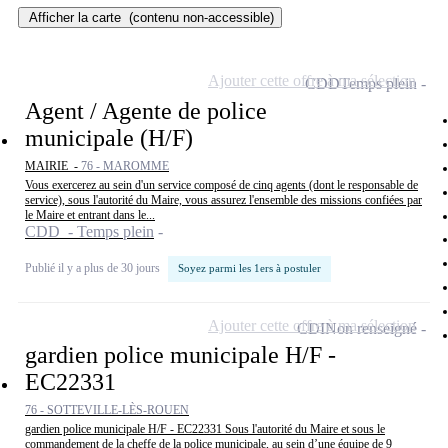
Afficher la carte
(contenu non-accessible)
Ajouter cette offre à ma sélection
CDD
Temps plein
Agent / Agente de police
municipale (H/F)
MAIRIE -
76 - MAROMME
Vous exercerez au sein d'un service composé de cinq agents (dont le responsable de
service), sous l'autorité du Maire, vous assurez l'ensemble des missions confiées par
le Maire et entrant dans le...
CDD - Temps plein
Publié il y a plus de 30 jours
Soyez parmi les 1ers à postuler
Ajouter cette offre à ma sélection
CDI
Non renseigné
gardien police municipale H/F -
EC22331
76 - SOTTEVILLE-LÈS-ROUEN
gardien police municipale H/F - EC22331 Sous l'autorité du Maire et sous le
commandement de la cheffe de la police municipale, au sein d’une équipe de 9