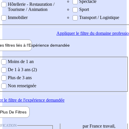
Spectacle
Hôtellerie - Restauration /
Tourisme / Animation
Sport
Immobilier
Transport / Logistique
Appliquer
le filtre du domaine professi
es filtres liés à l'
Expérience
demandée
ience demandée
Moins de 1 an
De 1 à 3 ans (2)
Plus de 3 ans
Non renseignée
er
le filtre de l'expérience demandée
Plus De
Filtres
IFICATION
par France travail,