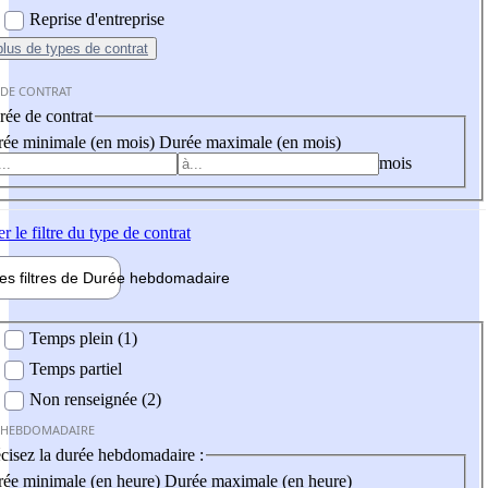
Reprise d'entreprise
plus
de types de contrat
 DE CONTRAT
ée de contrat
ée minimale (en mois)
Durée maximale (en mois)
mois
er
le filtre du type de contrat
les filtres de
Durée hebdo
madaire
 hebdomadaire
Temps plein (1)
Temps partiel
Non renseignée (2)
 HEBDOMADAIRE
cisez la durée hebdomadaire :
ée minimale (en heure)
Durée maximale (en heure)