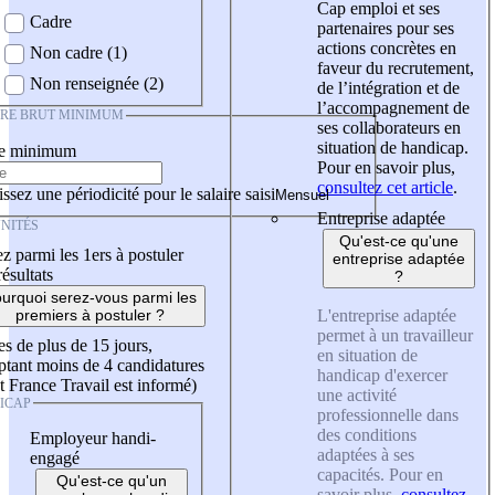
Cap emploi et ses
Cadre
partenaires pour ses
actions concrètes en
Non cadre (1)
faveur du recrutement,
Non renseignée (2)
de l’intégration et de
l’accompagnement de
IRE BRUT MINIMUM
ses collaborateurs en
situation de handicap.
re minimum
Pour en savoir plus,
consultez cet article
.
ssez une périodicité pour le salaire saisi
Entreprise adaptée
NITÉS
Qu'est-ce qu'une
z parmi les 1ers à postuler
entreprise adaptée
résultats
?
urquoi serez-vous parmi les
L'entreprise adaptée
premiers à postuler ?
permet à un travailleur
es de plus de 15 jours,
en situation de
tant moins de 4 candidatures
handicap d'exercer
t France Travail est informé)
une activité
ICAP
professionnelle dans
des conditions
Employeur handi-
adaptées à ses
engagé
capacités. Pour en
Qu'est-ce qu'un
savoir plus,
consultez