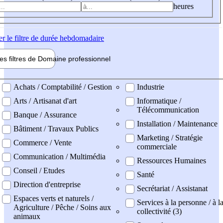
heures
er
le filtre de durée hebdomadaire
les filtres de
Domaine pro
fessionnel
ne professionel
Achats / Comptabilité / Gestion
Industrie
Arts / Artisanat d'art
Informatique /
Télécommunication
Banque / Assurance
Installation / Maintenance
Bâtiment / Travaux Publics
Marketing / Stratégie
Commerce / Vente
commerciale
Communication / Multimédia
Ressources Humaines
Conseil / Etudes
Santé
Direction d'entreprise
Secrétariat / Assistanat
Espaces verts et naturels /
Services à la personne / à l
Agriculture / Pêche / Soins aux
collectivité (3)
animaux