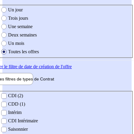
e création de l'offre
Un jour
Trois jours
Une semaine
Deux semaines
Un mois
Toutes les offres
er
le filtre de date de création de l'offre
les filtres de types de
Contrat
de contrat
CDI (2)
CDD (1)
Intérim
CDI Intérimaire
Saisonnier