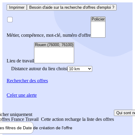
Imprimer
Besoin d'aide sur la recherche d'offres d'emploi ?
Métier, compétence, mot-clé, numéro d'offre
Lieu de travail
Distance autour du lieu choisi
Rechercher
des offres
Créer une alerte
Qui sont n
icher uniquement
 offres France Travail
Cette action recharge la liste des offres
les filtres de
Date de création
de l'offre