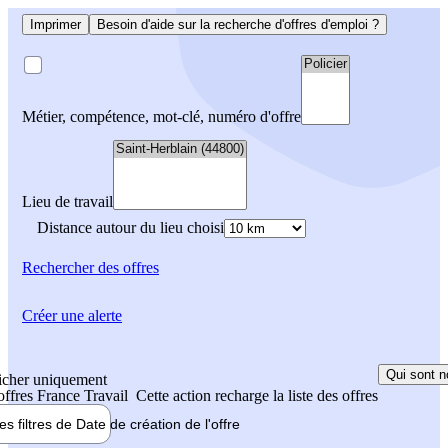
Imprimer
Besoin d'aide sur la recherche d'offres d'emploi ?
Métier, compétence, mot-clé, numéro d'offre
Lieu de travail
Distance autour du lieu choisi
Rechercher
des offres
Créer une alerte
Qui sont n
icher uniquement
 offres France Travail
Cette action recharge la liste des offres
les filtres de
Date de création
de l'offre