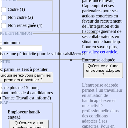
IFICATION
par France travail,
Cap emploi et ses
Cadre (1)
partenaires pour ses
actions concrètes en
Non cadre (2)
faveur du recrutement,
Non renseignée (4)
de l’intégration et de
l’accompagnement de
IRE BRUT MINIMUM
ses collaborateurs en
situation de handicap.
re minimum
Pour en savoir plus,
consultez cet article
.
ssez une périodicité pour le salaire saisi
Entreprise adaptée
NITÉS
Qu'est-ce qu'une
z parmi les 1ers à postuler
entreprise adaptée
?
urquoi serez-vous parmi les
premiers à postuler ?
L'entreprise adaptée
es de plus de 15 jours,
permet à un travailleur
tant moins de 4 candidatures
en situation de
t France Travail est informé)
handicap d'exercer
ICAP
une activité
professionnelle dans
Employeur handi-
des conditions
engagé
adaptées à ses
Qu'est-ce qu'un
capacités. Pour en
employeur handi-