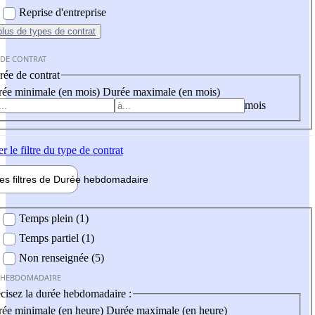
Reprise d'entreprise
plus
de types de contrat
 DE CONTRAT
ée de contrat
ée minimale (en mois)
Durée maximale (en mois)
mois
er
le filtre du type de contrat
les filtres de
Durée hebdo
madaire
 hebdomadaire
Temps plein (1)
Temps partiel (1)
Non renseignée (5)
 HEBDOMADAIRE
cisez la durée hebdomadaire :
ée minimale (en heure)
Durée maximale (en heure)