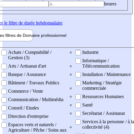
heures
er
le filtre de durée hebdomadaire
les filtres de
Domaine pro
fessionnel
ne professionel
Achats / Comptabilité /
Industrie
Gestion (3)
Informatique /
Arts / Artisanat d'art
Télécommunication
Banque / Assurance
Installation / Maintenance
Bâtiment / Travaux Publics
Marketing / Stratégie
commerciale
Commerce / Vente
Ressources Humaines
Communication / Multimédia
Santé
Conseil / Etudes
Secrétariat / Assistanat
Direction d'entreprise
Services à la personne / à l
Espaces verts et naturels /
collectivité (4)
Agriculture / Pêche / Soins aux