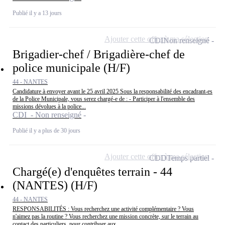
Publié il y a 13 jours
Ajouter cette offre à ma sélection
CDI
Non renseigné
Brigadier-chef / Brigadière-chef de
police municipale (H/F)
44 - NANTES
Candidature à envoyer avant le 25 avril 2025 Sous la responsabilité des encadrant-es
de la Police Municipale, vous serez chargé-e de : - Participer à l'ensemble des
missions dévolues à la police...
CDI - Non renseigné
Publié il y a plus de 30 jours
Ajouter cette offre à ma sélection
CDD
Temps partiel
Chargé(e) d'enquêtes terrain - 44
(NANTES) (H/F)
44 - NANTES
RESPONSABILITÉS : Vous recherchez une activité complémentaire ? Vous
n'aimez pas la routine ? Vous recherchez une mission concrète, sur le terrain au
contact des particuliers, pour contribuer aux...