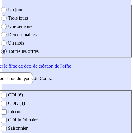
e création de l'offre
Un jour
Trois jours
Une semaine
Deux semaines
Un mois
Toutes les offres
er
le filtre de date de création de l'offre
les filtres de types de
Contrat
de contrat
CDI (6)
CDD (1)
Intérim
CDI Intérimaire
Saisonnier