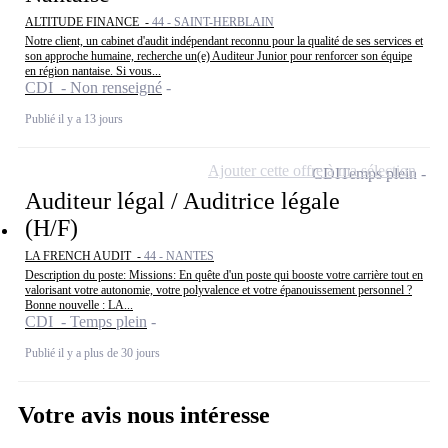
ALTITUDE FINANCE -
44 - SAINT-HERBLAIN
Notre client, un cabinet d'audit indépendant reconnu pour la qualité de ses services et
son approche humaine, recherche un(e) Auditeur Junior pour renforcer son équipe
en région nantaise. Si vous...
CDI - Non renseigné
Publié il y a 13 jours
Ajouter cette offre à ma sélection
CDI
Temps plein
Auditeur légal / Auditrice légale
(H/F)
LA FRENCH AUDIT -
44 - NANTES
Description du poste: Missions: En quête d'un poste qui booste votre carrière tout en
valorisant votre autonomie, votre polyvalence et votre épanouissement personnel ?
Bonne nouvelle : LA...
CDI - Temps plein
Publié il y a plus de 30 jours
Votre avis nous intéresse