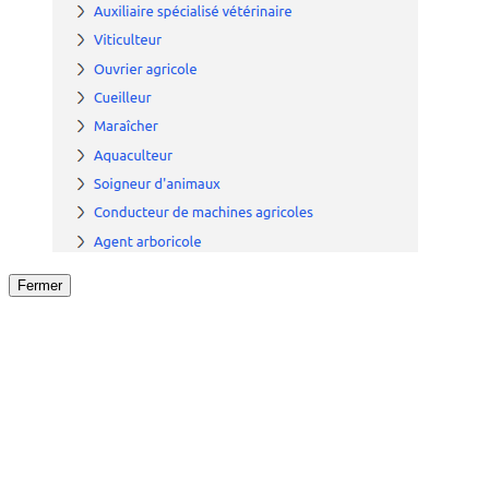
Fermer
Fermer
le détail de l'offre
/
Offre
sur
Offre précéden