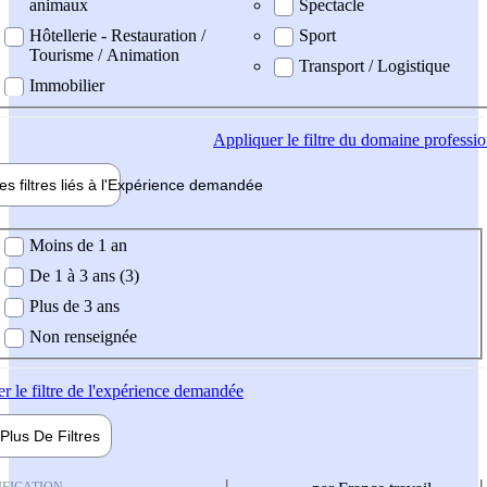
animaux
Spectacle
Hôtellerie - Restauration /
Sport
Tourisme / Animation
Transport / Logistique
Immobilier
Appliquer
le filtre du domaine professi
es filtres liés à l'
Expérience
demandée
ience demandée
Moins de 1 an
De 1 à 3 ans (3)
Plus de 3 ans
Non renseignée
er
le filtre de l'expérience demandée
Plus De
Filtres