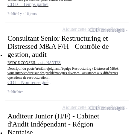
CDD - Temps partiel
Publié il y a 16 jours
Ajouter cette offre à ma sélection
CDI
Non renseigné
Consultant Senior Restructuring et
Distressed M&A F/H - Contrôle de
gestion, audit
RYDGE CONSEIL -
44 - NANTES
Descriptif du poste:\n\nEn rejoignant l'équipe Restructuring / Distressed M&A,
vous interviendrez sur des problématiques diverses : assistance aux différentes
opérations de restructuration...
CDI - Non renseigné
Publié hier
Ajouter cette offre à ma sélection
CDI
Non renseigné
Auditeur Junior (H/F) - Cabinet
d'Audit Indépendant - Région
Nantaise