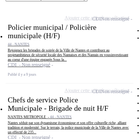
Ajouter cette offre à ma sélection
CDI
Non renseigné
Policier municipal / Policière
municipale (H/F)
44 - NANTES
Rejoignez les brigades de soirée de la Ville de Nantes et contribuez au
projetambitieux de sécurité locale des Nantaises et des Nantais en vousinvestissant
au coeur d'une équipe engagée.Sous la...
CDI - Non renseigné
Publié il y a 9 jours
Ajouter cette offre à ma sélection
CDI
Non renseigné
Chefs de service Police
Municipale - Brigade de nuit H/F
NANTES METROPOLE -
44 - NANTES
Nantes séduit par son dynamisme économique et son offre culturelle riche, alliant
tradition et modernité. Sur le terrain, la police municipale de la Ville de Nantes avec
un effectif de 235...
CDI - Non renseigné