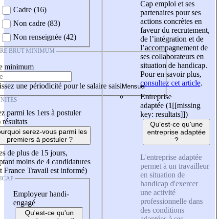
Cap emploi et ses
Cadre (16)
partenaires pour ses
actions concrètes en
Non cadre (83)
faveur du recrutement,
Non renseignée (42)
de l’intégration et de
l’accompagnement de
IRE BRUT MINIMUM
ses collaborateurs en
situation de handicap.
re minimum
Pour en savoir plus,
consultez cet article
.
ssez une périodicité pour le salaire saisi
Entreprise
NITÉS
adaptée (1
[[missing
z parmi les 1ers à postuler
key: resultats]]
)
)
résultats
Qu'est-ce qu'une
urquoi serez-vous parmi les
entreprise adaptée
premiers à postuler ?
?
es de plus de 15 jours,
L'entreprise adaptée
tant moins de 4 candidatures
permet à un travailleur
t France Travail est informé)
en situation de
ICAP
handicap d'exercer
une activité
Employeur handi-
professionnelle dans
engagé
des conditions
Qu'est-ce qu'un
adaptées à ses