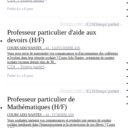
Publié il y a 8 jours
Ajouter cette offre à ma sélection
CDI
Temps partiel
Professeur particulier d'aide aux
devoirs (H/F)
COURS ADO NANTES -
44 - SAINT-HERBLAIN
Vous avez envie de transmettre vos connaissances et d'accompagner des collégiens
et lycéens dans leur réussite scolaire ? Cours Ado Nantes, organisme de soutien
scolaire reconnu depuis plus de 30...
CDI - Temps partiel
Publié il y a 8 jours
Ajouter cette offre à ma sélection
CDI
Temps partiel
Professeur particulier de
Mathématiques (H/F)
COURS ADO NANTES -
44 - ST HERBLAIN
Vous souhaitez partager vos connaissances et rejoindre une agence de soutien
scolaire impliquée dans l'épanouissement et la progression de ses élèves ? Cours