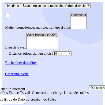
Imprimer
Besoin d'aide sur la recherche d'offres d'emploi ?
Métier, compétence, mot-clé, numéro d'offre
Lieu de travail
Distance autour du lieu choisi
Rechercher
des offres
Créer une alerte
Qui sont n
icher uniquement
 offres France Travail
Cette action recharge la liste des offres
les filtres de
Date de création
de l'offre