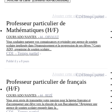
Afficher la carte
(contenu non-accessible)
Ajouter cette offre à ma sélection
CDI
Temps partiel
Professeur particulier de
Mathématiques (H/F)
COURS ADO NANTES -
44 - ORVAULT
Vous souhaitez partager vos connaissances et rejoindre une agence de soutien
scolaire impliquée dans l'épanouissement et la progression de ses élèves ? Cours
ADO, organisme de soutien scolaire...
CDI - Temps partiel
Publié il y a 8 jours
Ajouter cette offre à ma sélection
CDI
Temps partiel
Professeur particulier de français
(H/F)
COURS ADO NANTES -
44 - REZÉ
Vous avez envie de transmettre votre passion pour la langue française et
d'accompagner une élève vers la réussite de son Baccalauréat ? Rejoignez une
agence de soutien scolaire engagée dans la...
CDI - Temps partiel