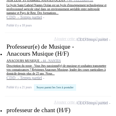
AGR LEAP ST GABRIEL NANTES OCEAN -
44 - PELLERIN LE
Le lycée Saint Gabriel Nantes Océan est un lycée d'enseignement technologique et
professionnel agricole situé dans un environnement agréable entre métropole
nantaise et Pays de Retz. Des formations...
CDD - Temps partiel
Publié il y a 18 jours
Ajouter cette offre à ma sélection
CDD
Temps partiel
Professeur(e) de Musique -
Anacours Musique (H/F)
ANACOURS MUSIQUE -
44 - NANTES
Description du poste : Vous êtes passionné(e) de musique et souhaitez transmettre
vos connaissances ? Rejoignez Anacours Musique, leader des cours particuliers à
domicile depuis plus de 25 ans. Nous...
CDD - Temps partiel
Publié il y a 21 jours
Soyez parmi les 1ers à postuler
Ajouter cette offre à ma sélection
CDD
Temps partiel
professeur de chant (H/F)