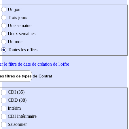
e création de l'offre
Un jour
Trois jours
Une semaine
Deux semaines
Un mois
Toutes les offres
er
le filtre de date de création de l'offre
les filtres de types de
Contrat
de contrat
CDI (35)
CDD (88)
Intérim
CDI Intérimaire
Saisonnier