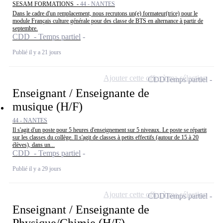
SESAM FORMATIONS -
44 - NANTES
Dans le cadre d'un remplacement, nous recrutons un(e) formateur(trice) pour le
module Français culture générale pour des classe de BTS en alternance à partir de
septembre.
CDD - Temps partiel
Publié il y a 21 jours
Ajouter cette offre à ma sélection
CDD
Temps partiel
Enseignant / Enseignante de
musique (H/F)
44 - NANTES
Il s'agit d'un poste pour 5 heures d'enseignement sur 5 niveaux. Le poste se répartit
sur les classes du collège. Il s'agit de classes à petits effectifs (autour de 15 à 20
élèves), dans un...
CDD - Temps partiel
Publié il y a 29 jours
Ajouter cette offre à ma sélection
CDD
Temps partiel
Enseignant / Enseignante de