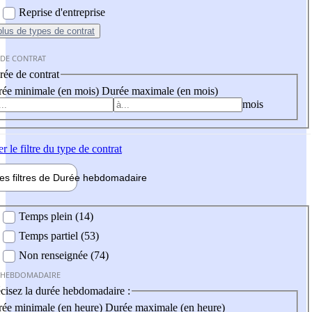
Reprise d'entreprise
plus
de types de contrat
 DE CONTRAT
ée de contrat
ée minimale (en mois)
Durée maximale (en mois)
mois
er
le filtre du type de contrat
les filtres de
Durée hebdo
madaire
 hebdomadaire
Temps plein (14)
Temps partiel (53)
Non renseignée (74)
 HEBDOMADAIRE
cisez la durée hebdomadaire :
ée minimale (en heure)
Durée maximale (en heure)