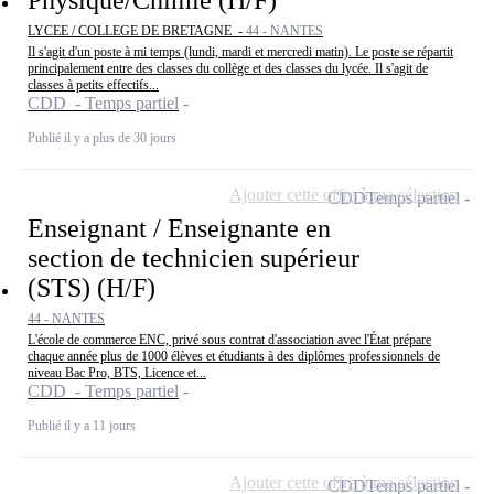
Physique/Chimie (H/F)
LYCEE / COLLEGE DE BRETAGNE -
44 - NANTES
Il s'agit d'un poste à mi temps (lundi, mardi et mercredi matin). Le poste se répartit
principalement entre des classes du collège et des classes du lycée. Il s'agit de
classes à petits effectifs...
CDD - Temps partiel
Publié il y a plus de 30 jours
Ajouter cette offre à ma sélection
CDD
Temps partiel
Enseignant / Enseignante en
section de technicien supérieur
(STS) (H/F)
44 - NANTES
L'école de commerce ENC, privé sous contrat d'association avec l'État prépare
chaque année plus de 1000 élèves et étudiants à des diplômes professionnels de
niveau Bac Pro, BTS, Licence et...
CDD - Temps partiel
Publié il y a 11 jours
Ajouter cette offre à ma sélection
CDD
Temps partiel