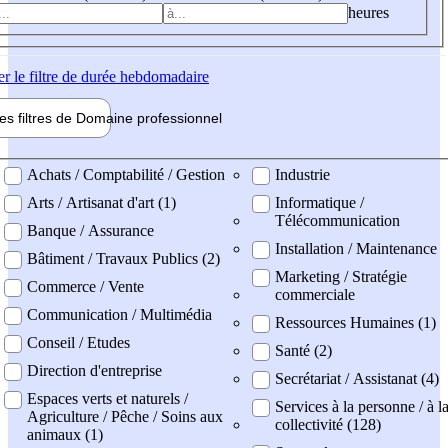
heures
er
le filtre de durée hebdomadaire
les filtres de
Domaine pro
fessionnel
ne professionel
Achats / Comptabilité / Gestion
Industrie
Arts / Artisanat d'art (1)
Informatique /
Télécommunication
Banque / Assurance
Installation / Maintenance
Bâtiment / Travaux Publics (2)
Marketing / Stratégie
Commerce / Vente
commerciale
Communication / Multimédia
Ressources Humaines (1)
Conseil / Etudes
Santé (2)
Direction d'entreprise
Secrétariat / Assistanat (4)
Espaces verts et naturels /
Services à la personne / à l
Agriculture / Pêche / Soins aux
collectivité (128)
animaux (1)