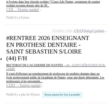
et lycéens dans leur réussite scolaire ? Cours Ado Nantes, organisme de soutien
scolaire reconnu depuis plus de 30...
CDI - Temps partiel
Publié il y a 8 jours
Ajouter cette offre à ma sélection
CDD
Temps partiel
#RENTREE 2026 ENSEIGNANT
EN PROTHESE DENTAIRE -
SAINT SEBASTIEN S/LOIRE
(44) F/H
RECTORAT DE L'ACADEMIE DE NANTES -
44 - SAINT-SÉBASTIEN-SUR-
LOIRE
Il s'agit d'effectuer un remplacement de professeur de prothèse dentaire dans un
lycée professionnel public de l'académie de Nantes, pour une durée déterminée. Les
professeurs et les personnels...
CDD - Temps partiel
Publié il y a plus de 30 jours
Soyez parmi les 1ers à postuler