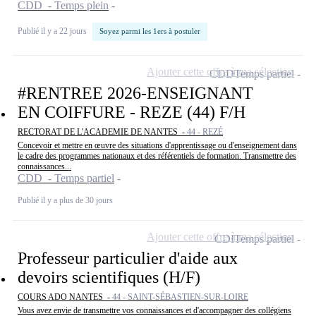
CDD - Temps plein
Publié il y a 22 jours
Soyez parmi les 1ers à postuler
Ajouter cette offre à ma sélection
CDD
Temps partiel
#RENTREE 2026-ENSEIGNANT
EN COIFFURE - REZE (44) F/H
RECTORAT DE L'ACADEMIE DE NANTES -
44 - REZÉ
Concevoir et mettre en œuvre des situations d'apprentissage ou d'enseignement dans
le cadre des programmes nationaux et des référentiels de formation. Transmettre des
connaissances...
CDD - Temps partiel
Publié il y a plus de 30 jours
Ajouter cette offre à ma sélection
CDI
Temps partiel
Professeur particulier d'aide aux
devoirs scientifiques (H/F)
COURS ADO NANTES -
44 - SAINT-SÉBASTIEN-SUR-LOIRE
Vous avez envie de transmettre vos connaissances et d'accompagner des collégiens