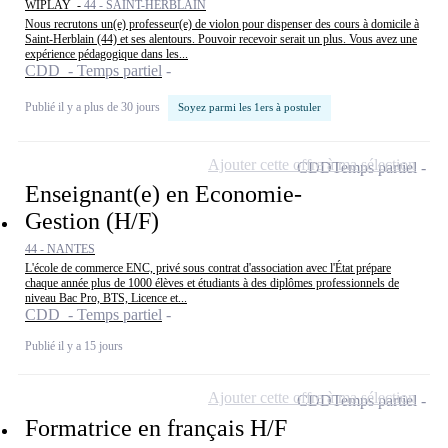
WIPLAY -
44 - SAINT-HERBLAIN
Nous recrutons un(e) professeur(e) de violon pour dispenser des cours à domicile à
Saint-Herblain (44) et ses alentours. Pouvoir recevoir serait un plus. Vous avez une
expérience pédagogique dans les...
CDD - Temps partiel
Publié il y a plus de 30 jours
Soyez parmi les 1ers à postuler
Ajouter cette offre à ma sélection
CDD
Temps partiel
Enseignant(e) en Economie-
Gestion (H/F)
44 - NANTES
L'école de commerce ENC, privé sous contrat d'association avec l'État prépare
chaque année plus de 1000 élèves et étudiants à des diplômes professionnels de
niveau Bac Pro, BTS, Licence et...
CDD - Temps partiel
Publié il y a 15 jours
Ajouter cette offre à ma sélection
CDD
Temps partiel
Formatrice en français H/F