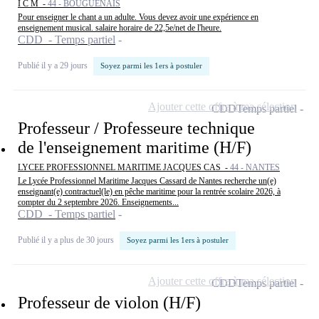
I C M -
44 - BOUGUENAIS
Pour enseigner le chant a un adulte. Vous devez avoir une expérience en
enseignement musical. salaire horaire de 22,5e/net de l'heure.
CDD - Temps partiel
Publié il y a 29 jours
Soyez parmi les 1ers à postuler
Ajouter cette offre à ma sélection
CDD
Temps partiel
Professeur / Professeure technique
de l'enseignement maritime (H/F)
LYCEE PROFESSIONNEL MARITIME JACQUES CAS -
44 - NANTES
Le Lycée Professionnel Maritime Jacques Cassard de Nantes recherche un(e)
enseignant(e) contractuel(le) en pêche maritime pour la rentrée scolaire 2026, à
compter du 2 septembre 2026. Enseignements...
CDD - Temps partiel
Publié il y a plus de 30 jours
Soyez parmi les 1ers à postuler
Ajouter cette offre à ma sélection
CDD
Temps partiel
Professeur de violon (H/F)