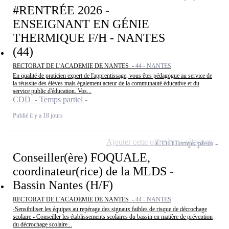
#RENTRÉE 2026 -
ENSEIGNANT EN GÉNIE
THERMIQUE F/H - NANTES
(44)
RECTORAT DE L'ACADEMIE DE NANTES -
44 - NANTES
En qualité de praticien expert de l'apprentissage, vous êtes pédagogue au service de
la réussite des élèves mais également acteur de la communauté éducative et du
service public d'éducation. Vos...
CDD - Temps partiel
Publié il y a 18 jours
Ajouter cette offre à ma sélection
CDD
Temps plein
Conseiller(ère) FOQUALE,
coordinateur(rice) de la MLDS -
Bassin Nantes (H/F)
RECTORAT DE L'ACADEMIE DE NANTES -
44 - NANTES
-Sensibiliser les équipes au repérage des signaux faibles de risque de décrochage
scolaire - Conseiller les établissements scolaires du bassin en matière de prévention
du décrochage scolaire...