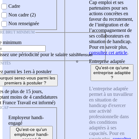
Cap emploi et ses
Cadre
partenaires pour ses
actions concrètes en
Non cadre (2)
faveur du recrutement,
Non renseignée
de l’intégration et de
l’accompagnement de
IRE BRUT MINIMUM
ses collaborateurs en
situation de handicap.
re minimum
Pour en savoir plus,
consultez cet article
.
ssez une périodicité pour le salaire saisi
Entreprise adaptée
NITÉS
Qu'est-ce qu'une
z parmi les 1ers à postuler
entreprise adaptée
?
urquoi serez-vous parmi les
premiers à postuler ?
L'entreprise adaptée
es de plus de 15 jours,
permet à un travailleur
tant moins de 4 candidatures
en situation de
t France Travail est informé)
handicap d'exercer
ICAP
une activité
professionnelle dans
Employeur handi-
des conditions
engagé
adaptées à ses
Qu'est-ce qu'un
capacités. Pour en
employeur handi-
savoir plus,
consultez