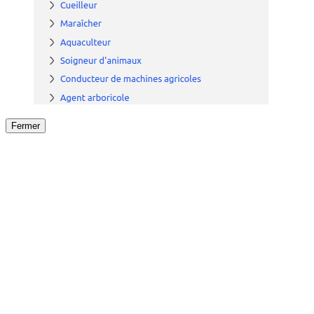
Fermer
Fermer
le détail de l'offre
/
Offre
sur
Offre précéden