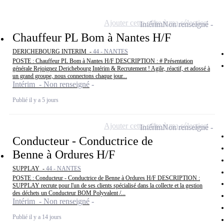
Ajouter cette offre à ma sélection
Intérim
Non renseigné
Chauffeur PL Bom à Nantes H/F
DERICHEBOURG INTERIM -
44 - NANTES
POSTE : Chauffeur PL Bom à Nantes H/F DESCRIPTION : # Présentation
générale Rejoignez Derichebourg Intérim & Recrutement ! Agile, réactif, et adossé à
un grand groupe, nous connectons chaque jour...
Intérim - Non renseigné
Publié il y a 5 jours
Ajouter cette offre à ma sélection
Intérim
Non renseigné
Conducteur - Conductrice de
Benne à Ordures H/F
SUPPLAY -
44 - NANTES
POSTE : Conducteur - Conductrice de Benne à Ordures H/F DESCRIPTION :
SUPPLAY recrute pour l'un de ses clients spécialisé dans la collecte et la gestion
des déchets un Conducteur BOM Polyvalent /...
Intérim - Non renseigné
Publié il y a 14 jours