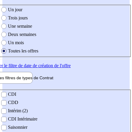
e création de l'offre
Un jour
Trois jours
Une semaine
Deux semaines
Un mois
Toutes les offres
er
le filtre de date de création de l'offre
les filtres de types de
Contrat
de contrat
CDI
CDD
Intérim (2)
CDI Intérimaire
Saisonnier