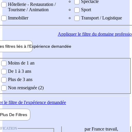
Spectacle
Hôtellerie - Restauration /
Tourisme / Animation
Sport
Immobilier
Transport / Logistique
Appliquer
le filtre du domaine professi
es filtres liés à l'
Expérience
demandée
ience demandée
Moins de 1 an
De 1 à 3 ans
Plus de 3 ans
Non renseignée (2)
er
le filtre de l'expérience demandée
Plus De
Filtres
IFICATION
par France travail,