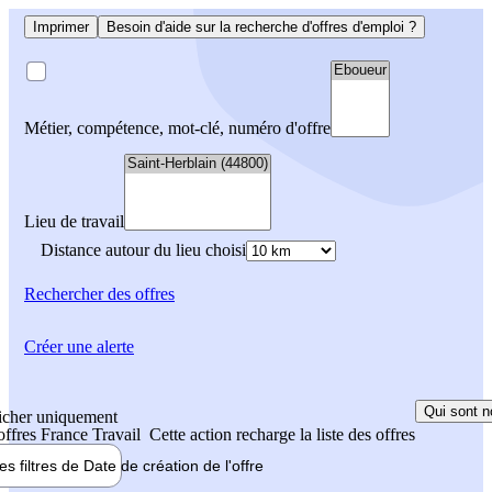
Imprimer
Besoin d'aide sur la recherche d'offres d'emploi ?
Métier, compétence, mot-clé, numéro d'offre
Lieu de travail
Distance autour du lieu choisi
Rechercher
des offres
Créer une alerte
Qui sont n
icher uniquement
 offres France Travail
Cette action recharge la liste des offres
les filtres de
Date de création
de l'offre