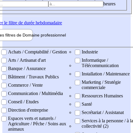
heures
er
le filtre de durée hebdomadaire
les filtres de
Domaine pro
fessionnel
ne professionel
Achats / Comptabilité / Gestion
Industrie
Arts / Artisanat d'art
Informatique /
Télécommunication
Banque / Assurance
Installation / Maintenance
Bâtiment / Travaux Publics
Marketing / Stratégie
Commerce / Vente
commerciale
Communication / Multimédia
Ressources Humaines
Conseil / Etudes
Santé
Direction d'entreprise
Secrétariat / Assistanat
Espaces verts et naturels /
Services à la personne / à l
Agriculture / Pêche / Soins aux
collectivité (2)
animaux