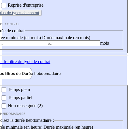
Reprise d'entreprise
plus
de types de contrat
 DE CONTRAT
ée de contrat
ée minimale (en mois)
Durée maximale (en mois)
mois
er
le filtre du type de contrat
les filtres de
Durée hebdo
madaire
 hebdomadaire
Temps plein
Temps partiel
Non renseignée (2)
 HEBDOMADAIRE
cisez la durée hebdomadaire :
ée minimale (en heure)
Durée maximale (en heure)