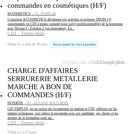
commandes en cosmétiques (H/F)
KCOSMETICS -
75 - PARIS 04
L'enseigne KCOSMETICS développe ses activités et propose TROIS (3)
opportunités en CDI à temps complet pour un(e) professionnel(le) de la logistique
avec Niveau I - Échelon 2 (ou équivalent). En...
CDI - Temps plein
Publié il y a plus de 30 jours
Soyez parmi les 1ers à postuler
Ajouter cette offre à ma sélection
CDI
Temps plein
CHARGE D'AFFAIRES
SERRURERIE METALLERIE
MARCHE A BON DE
COMMANDES (H/F)
INTERTIS -
93 - AULNAY SOUS BOIS
GIF EMPLOI, est un acteur du recrutement en intérim et CDI, référent sur les
métiers techniques, qui cultive la proximité avec ses candidats, ses clients et les
acteurs de la formation pour un...
CDI - Temps plein
Publié il y a 25 jours