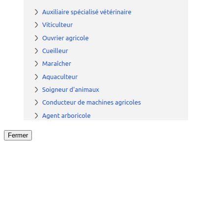
Fermer
Fermer
le détail de l'offre
/
Offre
sur
Offre précéden