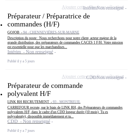
Ajouter cette offre à ma sélection
Intérim
Non renseigné
Préparateur / Préparatrice de
commandes (H/F)
GOJOB -
94 - CHENNEVIÈRES-SUR-MARNE
Description du poste : Nous recherchons pour notre client, acteur majeur de la
grande distribution, des préparateurs de commandes CACES 1 F/H. Votre mission
est essentielle pour que les marchandises...
Intérim - Non renseigné
Publié il y a 5 jours
Ajouter cette offre à ma sélection
CDD
Non renseigné
Préparateur de commande
polyvalent H/F
LINK RH RECRUTEMENT -
93 - MONTREUIL
CARREFOUR recrute, par le biais de LINK RH, des Préparateurs de commandes
polyvalents H/F, dans le cadre d'un CDD longue durée (10 mois). Tu es
polyvalent(e), disponible immédiatement et tu...
CDD - Non renseigné
Publié il y a 7 jours