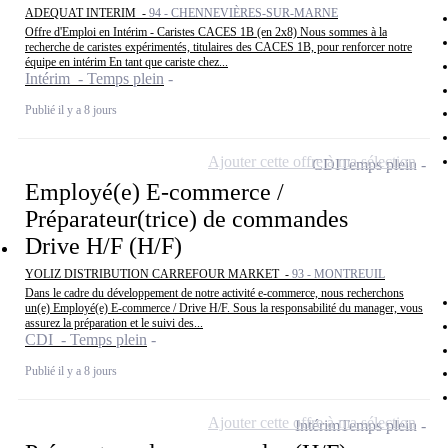
ADEQUAT INTERIM -
94 - CHENNEVIÈRES-SUR-MARNE
Offre d'Emploi en Intérim - Caristes CACES 1B (en 2x8) Nous sommes à la
recherche de caristes expérimentés, titulaires des CACES 1B, pour renforcer notre
équipe en intérim En tant que cariste chez...
Intérim - Temps plein
Publié il y a 8 jours
Ajouter cette offre à ma sélection
CDI
Temps plein
Employé(e) E-commerce /
Préparateur(trice) de commandes
Drive H/F (H/F)
YOLIZ DISTRIBUTION CARREFOUR MARKET -
93 - MONTREUIL
Dans le cadre du développement de notre activité e-commerce, nous recherchons
un(e) Employé(e) E-commerce / Drive H/F. Sous la responsabilité du manager, vous
assurez la préparation et le suivi des...
CDI - Temps plein
Publié il y a 8 jours
Ajouter cette offre à ma sélection
Intérim
Temps plein