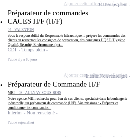
Ajouter cette offre à ma sélection
CDI
Temps plein
Préparateur de commandes
CACES H/F (H/F)
94 - VALENTON
Sous la responsabilité du Responsable hiérarchique, il prépare les commandes des
clients en respectant les consignes de préparation, des consignes HQSE (Hygiène
Qualité, Sécurité, Environnement) et...
CDI - Temps plein
Publié il y a 10 jours
Ajouter cette offre à ma sélection
Intérim
Non renseigné
Préparateur de Commande H/F
MBI -
93 - AULNAY-SOUS-BOIS
Notre agence MBI recherche pour l'un de ses clients, spécialisé dans la boulangerie
industrielle, un préparateur de commande (H/F). Vos missions : - Préparer et
conditionner les commandes...
Intérim - Non renseigné
Publié aujourd'hui