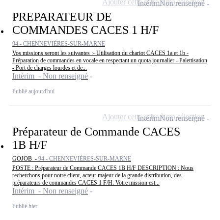
Ajouter cette offre à ma sélection
Intérim
Non renseigné
PREPARATEUR DE
COMMANDES CACES 1 H/F
94 - CHENNEVIÈRES-SUR-MARNE
Vos missions seront les suivantes :- Utilisation du chariot CACES 1a et 1b -
Préparation de commandes en vocale en respectant un quota journalier - Palettisation
- Port de charges lourdes et de...
Intérim - Non renseigné
Publié aujourd'hui
Ajouter cette offre à ma sélection
Intérim
Non renseigné
Préparateur de Commande CACES
1B H/F
GOJOB -
94 - CHENNEVIÈRES-SUR-MARNE
POSTE : Préparateur de Commande CACES 1B H/F DESCRIPTION : Nous
recherchons pour notre client, acteur majeur de la grande distribution, des
préparateurs de commandes CACES 1 F/H. Votre mission est...
Intérim - Non renseigné
Publié hier