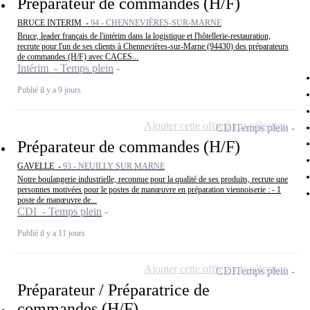
Préparateur de commandes (H/F)
BRUCE INTERIM -
94 - CHENNEVIÈRES-SUR-MARNE
Bruce, leader français de l'intérim dans la logistique et l'hôtellerie-restauration,
recrute pour l'un de ses clients à Chennevières-sur-Marne (94430) des préparateurs
de commandes (H/F) avec CACES...
Intérim - Temps plein
Publié il y a 9 jours
Ajouter cette offre à ma sélection
CDI
Temps plein
Préparateur de commandes (H/F)
GAVELLE -
93 - NEUILLY SUR MARNE
Notre boulangerie industrielle, reconnue pour la qualité de ses produits, recrute une
personnes motivées pour le postes de manœuvre en préparation viennoiserie : - 1
poste de manœuvre de...
CDI - Temps plein
Publié il y a 11 jours
Ajouter cette offre à ma sélection
CDI
Temps plein
Préparateur / Préparatrice de
commandes (H/F)