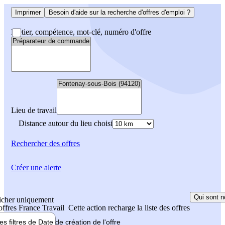
Imprimer
Besoin d'aide sur la recherche d'offres d'emploi ?
Métier, compétence, mot-clé, numéro d'offre
Lieu de travail
Distance autour du lieu choisi
Rechercher
des offres
Créer une alerte
Qui sont n
icher uniquement
 offres France Travail
Cette action recharge la liste des offres
les filtres de
Date de création
de l'offre