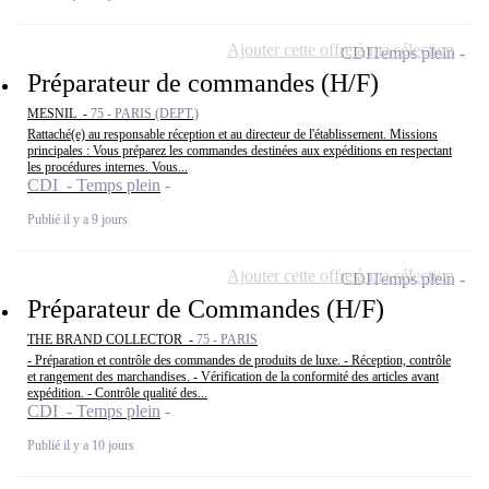
Ajouter cette offre à ma sélection
CDI
Temps plein
Préparateur de commandes (H/F)
MESNIL -
75 - PARIS (DEPT.)
Rattaché(e) au responsable réception et au directeur de l'établissement. Missions
principales : Vous préparez les commandes destinées aux expéditions en respectant
les procédures internes. Vous...
CDI - Temps plein
Publié il y a 9 jours
Ajouter cette offre à ma sélection
CDI
Temps plein
Préparateur de Commandes (H/F)
THE BRAND COLLECTOR -
75 - PARIS
- Préparation et contrôle des commandes de produits de luxe. - Réception, contrôle
et rangement des marchandises. - Vérification de la conformité des articles avant
expédition. - Contrôle qualité des...
CDI - Temps plein
Publié il y a 10 jours