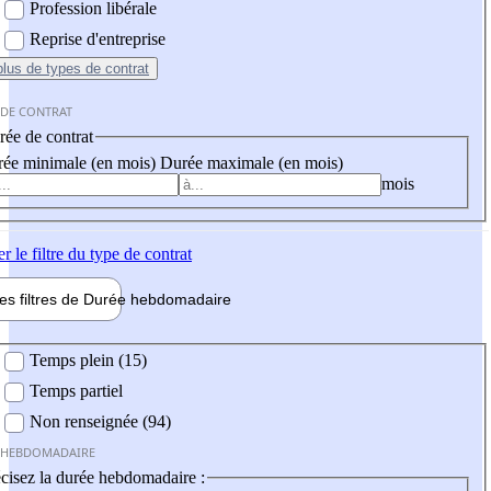
Profession libérale
Reprise d'entreprise
plus
de types de contrat
 DE CONTRAT
ée de contrat
ée minimale (en mois)
Durée maximale (en mois)
mois
er
le filtre du type de contrat
les filtres de
Durée hebdo
madaire
 hebdomadaire
Temps plein (15)
Temps partiel
Non renseignée (94)
 HEBDOMADAIRE
cisez la durée hebdomadaire :