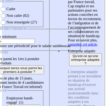
IFICATION
par France travail,
Cap emploi et ses
Cadre
partenaires pour ses
actions concrètes en
Non cadre (82)
faveur du recrutement,
Non renseignée (27)
de l’intégration et de
l’accompagnement de
IRE BRUT MINIMUM
ses collaborateurs en
situation de handicap.
re minimum
Pour en savoir plus,
consultez cet article
.
ssez une périodicité pour le salaire saisi
Entreprise adaptée
NITÉS
Qu'est-ce qu'une
z parmi les 1ers à postuler
entreprise adaptée
résultats
?
urquoi serez-vous parmi les
L'entreprise adaptée
premiers à postuler ?
permet à un travailleur
es de plus de 15 jours,
en situation de
tant moins de 4 candidatures
handicap d'exercer
t France Travail est informé)
une activité
ICAP
professionnelle dans
des conditions
Employeur handi-
adaptées à ses
engagé (1)
capacités. Pour en