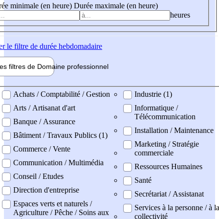
ée minimale (en heure)
Durée maximale (en heure)
heures
er
le filtre de durée hebdomadaire
les filtres de
Domaine pro
fessionnel
ne professionel
Achats / Comptabilité / Gestion
Industrie (1)
Arts / Artisanat d'art
Informatique /
Télécommunication
Banque / Assurance
Installation / Maintenance
Bâtiment / Travaux Publics (1)
Marketing / Stratégie
Commerce / Vente
commerciale
Communication / Multimédia
Ressources Humaines
Conseil / Etudes
Santé
Direction d'entreprise
Secrétariat / Assistanat
Espaces verts et naturels /
Services à la personne / à l
Agriculture / Pêche / Soins aux
collectivité