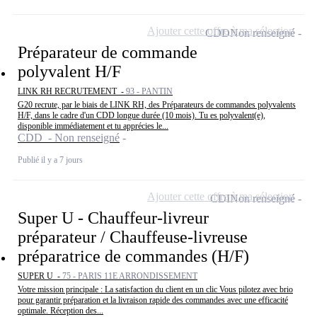
Ajouter cette offre à ma sélection
CDD
Non renseigné
Préparateur de commande
polyvalent H/F
LINK RH RECRUTEMENT -
93 - PANTIN
G20 recrute, par le biais de LINK RH, des Préparateurs de commandes polyvalents
H/F, dans le cadre d'un CDD longue durée (10 mois). Tu es polyvalent(e),
disponible immédiatement et tu apprécies le...
CDD - Non renseigné
Publié il y a 7 jours
Ajouter cette offre à ma sélection
CDI
Non renseigné
Super U - Chauffeur-livreur
préparateur / Chauffeuse-livreuse
préparatrice de commandes (H/F)
SUPER U -
75 - PARIS 11E ARRONDISSEMENT
Votre mission principale : La satisfaction du client en un clic Vous pilotez avec brio
pour garantir préparation et la livraison rapide des commandes avec une efficacité
optimale. Réception des...