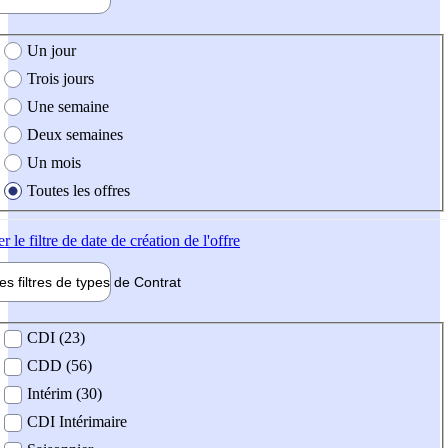
e création de l'offre
Un jour
Trois jours
Une semaine
Deux semaines
Un mois
Toutes les offres
er
le filtre de date de création de l'offre
les filtres de types de
Contrat
de contrat
CDI (23)
CDD (56)
Intérim (30)
CDI Intérimaire