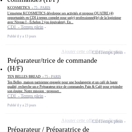
KCOSMETICS -
75 - PARIS
L'enseigne KCOSMETICS développe ses activités et propose QUATRE (4)
opportunités en CDI à temps complet pour un(e) professionnel(le) de la logistique
avec Niveau I - Échelon 2 (ou équivalent). En...
CDI - Temps plein
Publié il y a 13 jours
Ajouter cette offre à ma sélection
CDI
Temps plein
Préparateur/trice de commande
(H/F)
TEN BELLES BREAD -
75 - PARIS
Ten Belles, maison parisienne engagée pour une boulangerie et un café de haute
qualité, recherche un-e Préparateur-trice de commandes Pain & Café pour rejoindre
son équipe. Notre mission : proposer...
CDI - Temps plein
Publié il y a 23 jours
Ajouter cette offre à ma sélection
CDI
Temps plein
Préparateur / Préparatrice de