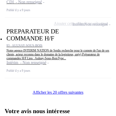
CDI - Non renseigné
Publié il y a 9 jours
Ajouter cette offre à ma sélection
Intérim
Non renseigné
PREPARATEUR DE
COMMANDE H/F
93 - AULNAY-SOUS-BOIS
Notre agence INTERIM NATION de Senlis recherche pour le compte de l'un de ses
clients, acteur reconnu dans le domaine de la logistique, un(e) Préparateur de
commandes H/F.Lieu : Aulnay-Sous-BoisType...
Intérim - Non renseigné
Publié il y a 9 jours
Afficher les 20 offres suivantes
Votre avis nous intéresse