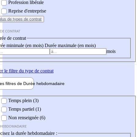
Profession libérale
Reprise d'entreprise
plus
de types de contrat
 DE CONTRAT
ée de contrat
ée minimale (en mois)
Durée maximale (en mois)
mois
er
le filtre du type de contrat
les filtres de
Durée hebdo
madaire
 hebdomadaire
Temps plein (3)
Temps partiel (1)
Non renseignée (6)
 HEBDOMADAIRE
cisez la durée hebdomadaire :