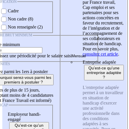
IFICATION
par France travail,
Cap emploi et ses
Cadre
partenaires pour ses
actions concrètes en
Non cadre (8)
faveur du recrutement,
Non renseignée (2)
de l’intégration et de
l’accompagnement de
IRE BRUT MINIMUM
ses collaborateurs en
situation de handicap.
re minimum
Pour en savoir plus,
consultez cet article
.
ssez une périodicité pour le salaire saisi
Entreprise adaptée
NITÉS
Qu'est-ce qu'une
z parmi les 1ers à postuler
entreprise adaptée
?
urquoi serez-vous parmi les
premiers à postuler ?
L'entreprise adaptée
es de plus de 15 jours,
permet à un travailleur
tant moins de 4 candidatures
en situation de
t France Travail est informé)
handicap d'exercer
ICAP
une activité
professionnelle dans
Employeur handi-
des conditions
engagé
adaptées à ses
Qu'est-ce qu'un
capacités. Pour en