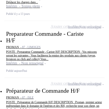
Déplacer les charges dans...
Intérim - Temps plein
Publié il y a 13 jours
Ajouter cette offre à ma sélection
Intérim
Non renseigné
Preparateur Commande - Cariste
H/F
PROMAN -
87 - LIMOGES
POSTE : Preparateur Commande - Cariste H/F DESCRIPTION : Vos missons
seront les suivantes : Vous faciliterez la remise des produits aux clients (rayon,
livraison ou click and collect) Vous...
Intérim - Non renseigné
Publié aujourd'hui
Ajouter cette offre à ma sélection
Intérim
Non renseigné
Préparateur de Commande H/F
PROMAN -
87 - ISLE
POSTE : Préparateur de Commande H/F DESCRIPTION : Proman, premier acteur
indépendant dans le domaine de l'intérim et des RH, recherche pour son client, un