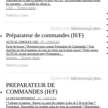
Supermarchés et basé à Limoges (87000), en CDI. Vos principales missions seront
les suivantes : - Accueillir les clients à...
CDI - Temps plein
Publié il y a 3 jours
Ajouter cette offre à ma sélection
Intérim
Temps plein
Préparateur de commandes (H/F)
ACTUAL LIMOGES 1182 -
87 - LIMOGES
Envie de bouger ? Rejoignez-nous comme Préparateur de Commandes ! Vous
cherchez un job dynamique où vous ne verrez pas le temps passer ? Notre agence
ACTUAL recrute activement un(e) Préparateur /...
Intérim - Temps plein
Publié il y a 6 jours
Ajouter cette offre à ma sélection
Intérim
Temps plein
PREPARATEUR DE
COMMANDES (H/F)
LS DEVELOPPEMENT -
87 - LIMOGES
* Gerbage en hauteur : Ranger ou saisir des palettes à plus de 2,50 m de haut *
Préparation : Rassembler les produits selon les bons de commande * Manutention :