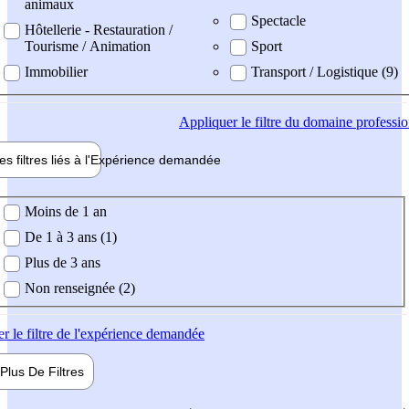
animaux
Spectacle
Hôtellerie - Restauration /
Tourisme / Animation
Sport
Immobilier
Transport / Logistique (9)
Appliquer
le filtre du domaine professi
es filtres liés à l'
Expérience
demandée
ience demandée
Moins de 1 an
De 1 à 3 ans (1)
Plus de 3 ans
Non renseignée (2)
er
le filtre de l'expérience demandée
Plus De
Filtres