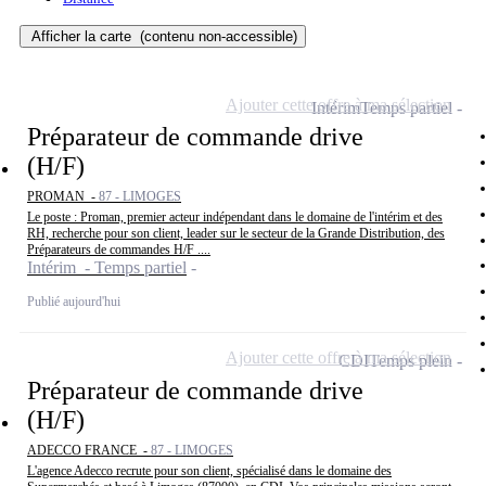
Afficher la carte
(contenu non-accessible)
Ajouter cette offre à ma sélection
Intérim
Temps partiel
Préparateur de commande drive
(H/F)
PROMAN -
87 - LIMOGES
Le poste : Proman, premier acteur indépendant dans le domaine de l'intérim et des
RH, recherche pour son client, leader sur le secteur de la Grande Distribution, des
Préparateurs de commandes H/F ....
Intérim - Temps partiel
Publié aujourd'hui
Ajouter cette offre à ma sélection
CDI
Temps plein
Préparateur de commande drive
(H/F)
ADECCO FRANCE -
87 - LIMOGES
L'agence Adecco recrute pour son client, spécialisé dans le domaine des