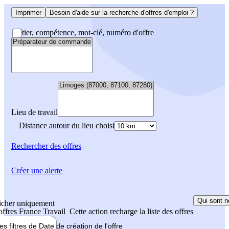
Imprimer
Besoin d'aide sur la recherche d'offres d'emploi ?
Métier, compétence, mot-clé, numéro d'offre
Lieu de travail
Distance autour du lieu choisi
Rechercher
des offres
Créer une alerte
Qui sont n
icher uniquement
 offres France Travail
Cette action recharge la liste des offres
les filtres de
Date de création
de l'offre