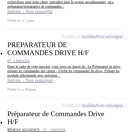
recherchons pour notre client, spécialisé dans le secteur agroalimentaire, un.e
préparateur/préparatrice de commandes...
Intérim - Non renseigné
Publié il y a 7 jours
Ajouter cette offre à ma sélection
Intérim
Non renseigné
PREPARATEUR DE
COMMANDES DRIVE H/F
87 - LIMOGES
Dans le cadre de votre mission, vous serez en charge de:- Le Préparateur au drive,
prépare les commandes des clients.- Vérifie les commandes du drive- Prépare les
produits sélectionnés avec précision...
Intérim - Non renseigné
Publié il y a 28 jours
Ajouter cette offre à ma sélection
Intérim
Non renseigné
Préparateur de Commandes Drive
H/F
RÉSEAU ALLIANCE -
87 - LIMOGES