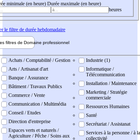
ée minimale (en heure)
Durée maximale (en heure)
heures
er
le filtre de durée hebdomadaire
les filtres de
Domaine pro
fessionnel
ne professionel
Achats / Comptabilité / Gestion
Industrie (1)
Arts / Artisanat d'art
Informatique /
Télécommunication
Banque / Assurance
Installation / Maintenance
Bâtiment / Travaux Publics
Marketing / Stratégie
Commerce / Vente
commerciale
Communication / Multimédia
Ressources Humaines
Conseil / Etudes
Santé
Direction d'entreprise
Secrétariat / Assistanat
Espaces verts et naturels /
Services à la personne / à l
Agriculture / Pêche / Soins aux
collectivité