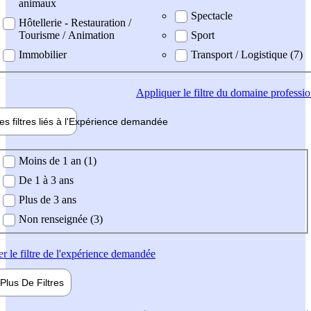
animaux
Spectacle
Hôtellerie - Restauration /
Tourisme / Animation
Sport
Immobilier
Transport / Logistique (7)
Appliquer
le filtre du domaine professi
es filtres liés à l'
Expérience
demandée
ience demandée
Moins de 1 an (1)
De 1 à 3 ans
Plus de 3 ans
Non renseignée (3)
er
le filtre de l'expérience demandée
Plus De
Filtres