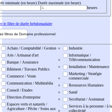
ée minimale (en heure)
Durée maximale (en heure)
heures
er
le filtre de durée hebdomadaire
les filtres de
Domaine pro
fessionnel
ne professionel
Achats / Comptabilité / Gestion
Industrie
Arts / Artisanat d'art
Informatique /
Télécommunication
Banque / Assurance
Installation / Maintenance
Bâtiment / Travaux Publics
Marketing / Stratégie
Commerce / Vente
commerciale
Communication / Multimédia
Ressources Humaines
Conseil / Etudes
Santé
Direction d'entreprise
Secrétariat / Assistanat
Espaces verts et naturels /
Services à la personne / à l
Agriculture / Pêche / Soins aux
collectivité