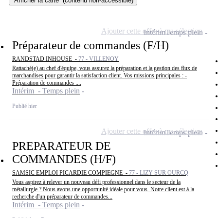
Afficher la carte
(contenu non-accessible)
Ajouter cette offre à ma sélection
Intérim
Temps plein
Préparateur de commandes (F/H)
RANDSTAD INHOUSE -
77 - VILLENOY
Rattaché(e) au chef d'équipe, vous assurez la préparation et la gestion des flux de
marchandises pour garantir la satisfaction client. Vos missions principales : -
Préparation de commandes :...
Intérim - Temps plein
Publié hier
Ajouter cette offre à ma sélection
Intérim
Temps plein
PREPARATEUR DE
COMMANDES (H/F)
SAMSIC EMPLOI PICARDIE COMPIEGNE -
77 - LIZY SUR OURCQ
Vous aspirez à relever un nouveau défi professionnel dans le secteur de la
métallurgie ? Nous avons une opportunité idéale pour vous. Notre client est à la
recherche d'un préparateur de commandes...
Intérim - Temps plein