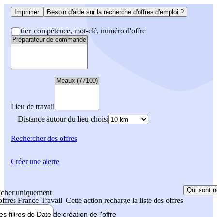
Imprimer
Besoin d'aide sur la recherche d'offres d'emploi ?
Métier, compétence, mot-clé, numéro d'offre
Lieu de travail
Distance autour du lieu choisi
Rechercher
des offres
Créer une alerte
Qui sont n
icher uniquement
 offres France Travail
Cette action recharge la liste des offres
les filtres de
Date de création
de l'offre