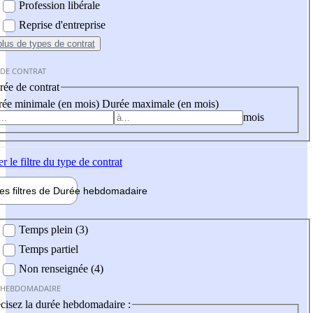
Profession libérale
Reprise d'entreprise
plus
de types de contrat
 DE CONTRAT
ée de contrat
ée minimale (en mois)
Durée maximale (en mois)
mois
er
le filtre du type de contrat
les filtres de
Durée hebdo
madaire
 hebdomadaire
Temps plein (3)
Temps partiel
Non renseignée (4)
 HEBDOMADAIRE
cisez la durée hebdomadaire :