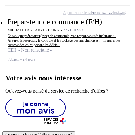
Ajouter cette offre à ma sélection
CDI
Non renseigné
Preparateur de commande (F/H)
MICHAEL PAGE ADVERTISING -
77 - CHESSY
En tant que préparateur(trice) de commande, vos responsabilités incluront : -
Assurer la réception, le contrôle et le stockage des marchandises ; - Préparer les
commandes en respectant les délais...
CDI - Non renseigné
Publié il y a 4 jours
Votre avis nous intéresse
Qu'avez-vous pensé du service de recherche d'offres ?
×
Fermer la fenêtre "Offres partenaires"