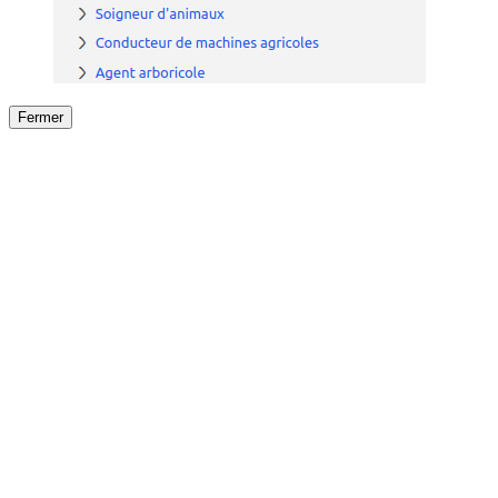
Fermer
Fermer
le détail de l'offre
/
Offre
sur
Offre précéden