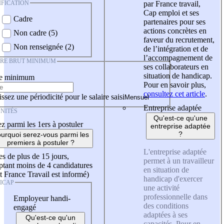
IFICATION
par France travail,
Cap emploi et ses
Cadre
partenaires pour ses
actions concrètes en
Non cadre (5)
faveur du recrutement,
Non renseignée (2)
de l’intégration et de
l’accompagnement de
IRE BRUT MINIMUM
ses collaborateurs en
situation de handicap.
re minimum
Pour en savoir plus,
consultez cet article
.
ssez une périodicité pour le salaire saisi
Entreprise adaptée
NITÉS
Qu'est-ce qu'une
z parmi les 1ers à postuler
entreprise adaptée
?
urquoi serez-vous parmi les
premiers à postuler ?
L'entreprise adaptée
es de plus de 15 jours,
permet à un travailleur
tant moins de 4 candidatures
en situation de
t France Travail est informé)
handicap d'exercer
ICAP
une activité
professionnelle dans
Employeur handi-
des conditions
engagé
adaptées à ses
Qu'est-ce qu'un
capacités. Pour en