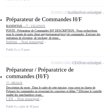
Ajouter cette offre à ma sélection
Intérim
Non renseigné
Préparateur de Commandes H/F
RANDSTAD -
77 - VILLENOY
POSTE : Préparateur de Commandes H/F DESCRIPTION : Nous recherchons
pour le compte de notre client un(e)préparateur(trice) de commandes -Exécuter des
opérations de réception, de stockage, de tenue...
Intérim - Non renseigné
Publié il y a 15 jours
Ajouter cette offre à ma sélection
CDI
Non renseigné
Préparateur / Préparatrice de
commandes (H/F)
77 - MEAUX
Description du poste : Dans le cadre de cette mission, vous serez en charge de
Préparer les commandes en respectant les consignes et délais * Effectuer le contrôle
qualité des marchandises avant...
CDI - Non renseigné
Publié il y a plus de 30 jours