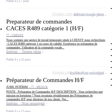
Publié il y a 7 jours
Ajouter cette offre à ma sélection
Intérim
Temps plein
Preparateur de commandes
CACES R489 catégorie 1 (H/F)
77 - CHESSY
Nous sommes une agence de travail temporaire située à CHESSY nous recherchons
: CACES R489 catégorie 1 en cours de validité. Expérience en préparation de
commandes. Utilisation de la commande vocale...
Intérim - Temps plein
Publié il y a 22 jours
Ajouter cette offre à ma sélection
Intérim
Non renseigné
Préparateur de Commandes H/F
JUBIL INTÉRIM -
77 - MEAUX
POSTE : Préparateur de Commandes H/F DESCRIPTION : Vous recherchez une
mission en logistique ? Nous recrutons régulièrement des Préparateurs de
commandes H/F pour plusieurs de nos clients. Vos...
Intérim - Non renseigné
Publié il y a 15 jours