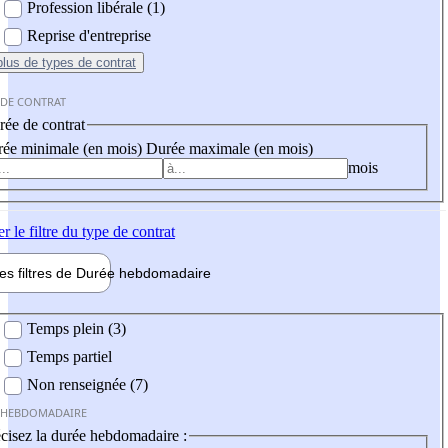
Profession libérale (1)
Reprise d'entreprise
plus
de types de contrat
 DE CONTRAT
ée de contrat
ée minimale (en mois)
Durée maximale (en mois)
mois
er
le filtre du type de contrat
les filtres de
Durée hebdo
madaire
 hebdomadaire
Temps plein (3)
Temps partiel
Non renseignée (7)
 HEBDOMADAIRE
cisez la durée hebdomadaire :