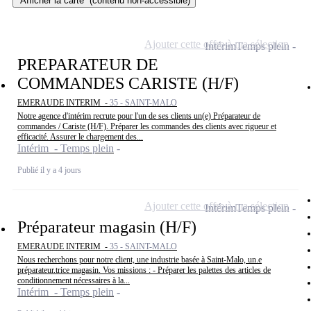
Afficher la carte
(contenu non-accessible)
Ajouter cette offre à ma sélection
Intérim
Temps plein
PREPARATEUR DE
COMMANDES CARISTE (H/F)
EMERAUDE INTERIM -
35 - SAINT-MALO
Notre agence d'intérim recrute pour l'un de ses clients un(e) Préparateur de
commandes / Cariste (H/F). Préparer les commandes des clients avec rigueur et
efficacité. Assurer le chargement des...
Intérim - Temps plein
Publié il y a 4 jours
Ajouter cette offre à ma sélection
Intérim
Temps plein
Préparateur magasin (H/F)
EMERAUDE INTERIM -
35 - SAINT-MALO
Nous recherchons pour notre client, une industrie basée à Saint-Malo, un.e
préparateur.trice magasin. Vos missions : - Préparer les palettes des articles de
conditionnement nécessaires à la...
Intérim - Temps plein