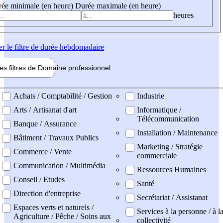
ée minimale (en heure)
Durée maximale (en heure)
heures
er
le filtre de durée hebdomadaire
les filtres de
Domaine pro
fessionnel
ne professionel
Achats / Comptabilité / Gestion
Industrie
Arts / Artisanat d'art
Informatique /
Télécommunication
Banque / Assurance
Installation / Maintenance
Bâtiment / Travaux Publics
Marketing / Stratégie
Commerce / Vente
commerciale
Communication / Multimédia
Ressources Humaines
Conseil / Etudes
Santé
Direction d'entreprise
Secrétariat / Assistanat
Espaces verts et naturels /
Services à la personne / à l
Agriculture / Pêche / Soins aux
collectivité