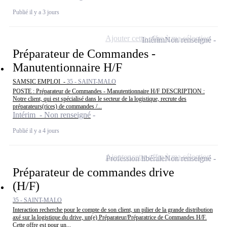
Publié il y a 3 jours
Ajouter cette offre à ma sélection
Intérim
Non renseigné
Préparateur de Commandes -
Manutentionnaire H/F
SAMSIC EMPLOI -
35 - SAINT-MALO
POSTE : Préparateur de Commandes - Manutentionnaire H/F DESCRIPTION :
Notre client, qui est spécialisé dans le secteur de la logistique, recrute des
préparateurs(rices) de commandes /...
Intérim - Non renseigné
Publié il y a 4 jours
Ajouter cette offre à ma sélection
Profession libérale
Non renseigné
Préparateur de commandes drive
(H/F)
35 - SAINT-MALO
Interaction recherche pour le compte de son client, un pilier de la grande distribution
axé sur la logistique du drive, un(e) Préparateur/Préparatrice de Commandes H/F.
Cette offre est pour un...