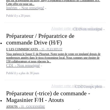
axé sur la logistique du drive, un(e) Préparateur/Préparatrice de Commandes H/F.
Cette offre est pour un...
Intérim - Non renseigné
Publié il y a 20 jours
Ajouter cette offre à ma sélection
CDI
Non renseigné
Préparateur / Préparatrice de
commande Drive (H/F)
U LES COMMERÇANTS -
35 - PLEURTUIT
Vous intégrez le Super U de Pleurtuit. Notre point de vente est implanté depuis de
nombreuses années dans le tissu économique local. Nous sommes une équipe de
150 collaborateurs et nous plaçons la...
CDI - Non renseigné
Publié il y a plus de 30 jours
Ajouter cette offre à ma sélection
CDD
Temps plein
Préparateur (-trice) de commande -
Magasinier F/H - Atouts
ATOUTS -
35 - GOUESNIÈRE