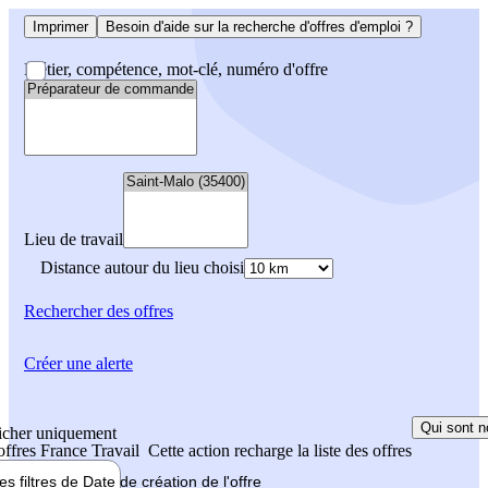
Imprimer
Besoin d'aide sur la recherche d'offres d'emploi ?
Métier, compétence, mot-clé, numéro d'offre
Lieu de travail
Distance autour du lieu choisi
Rechercher
des offres
Créer une alerte
Qui sont n
icher uniquement
 offres France Travail
Cette action recharge la liste des offres
les filtres de
Date de création
de l'offre