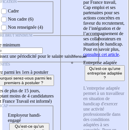
IFICATION
par France travail,
Cap emploi et ses
Cadre
partenaires pour ses
actions concrètes en
Non cadre (6)
faveur du recrutement,
Non renseignée (4)
de l’intégration et de
l’accompagnement de
IRE BRUT MINIMUM
ses collaborateurs en
situation de handicap.
re minimum
Pour en savoir plus,
consultez cet article
.
ssez une périodicité pour le salaire saisi
Entreprise adaptée
NITÉS
Qu'est-ce qu'une
z parmi les 1ers à postuler
entreprise adaptée
?
urquoi serez-vous parmi les
premiers à postuler ?
L'entreprise adaptée
es de plus de 15 jours,
permet à un travailleur
tant moins de 4 candidatures
en situation de
t France Travail est informé)
handicap d'exercer
ICAP
une activité
professionnelle dans
Employeur handi-
des conditions
engagé
adaptées à ses
Qu'est-ce qu'un
capacités. Pour en