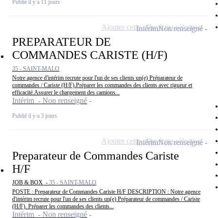
Publié il y a 11 jours
Ajouter cette offre à ma sélection
Intérim
Non renseigné
PREPARATEUR DE
COMMANDES CARISTE (H/F)
35 - SAINT-MALO
Notre agence d'intérim recrute pour l'un de ses clients un(e) Préparateur de
commandes / Cariste (H/F).Préparer les commandes des clients avec rigueur et
efficacité.Assurer le chargement des camions...
Intérim - Non renseigné
Publié il y a 3 jours
Ajouter cette offre à ma sélection
Intérim
Non renseigné
Preparateur de Commandes Cariste
H/F
JOB & BOX -
35 - SAINT-MALO
POSTE : Preparateur de Commandes Cariste H/F DESCRIPTION : Notre agence
d'intérim recrute pour l'un de ses clients un(e) Préparateur de commandes / Cariste
(H/F). Préparer les commandes des clients...
Intérim - Non renseigné