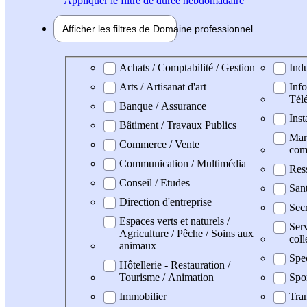
Appliquer
le filtre de durée hebdomadaire
Afficher les filtres de
Domaine pro
fessionnel
Domaine professionel
Achats / Comptabilité / Gestion
Indu
Arts / Artisanat d'art
Info
Tél
Banque / Assurance
Inst
Bâtiment / Travaux Publics
Mark
Commerce / Vente
com
Communication / Multimédia
Res
Conseil / Etudes
San
Direction d'entreprise
Secr
Espaces verts et naturels /
Serv
Agriculture / Pêche / Soins aux
coll
animaux
Spe
Hôtellerie - Restauration /
Tourisme / Animation
Spo
Immobilier
Tran