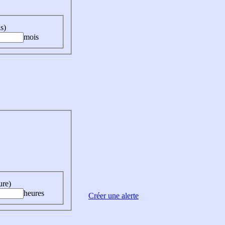
s)
mois
ure)
heures
Créer une alerte