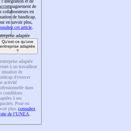
 l’intégration et de
’accompagnement de
s collaborateurs en
tuation de handicap.
ur en savoir plus,
nsultez cet article
.
treprise adaptée
Qu'est-ce qu'une
entreprise adaptée
?
entreprise adaptée
rmet à un travailleur
 situation de
ndicap d'exercer
e activité
ofessionnelle dans
s conditions
aptées à ses
pacités. Pour en
voir plus,
consultez
 site de l’UNEA
.