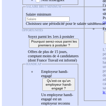
de
l
SALAIRE BRUT MINIMUM
se
si
Salaire minimum
Po
co
Choisissez une périodicité pour le salaire saisi
En
OPPORTUNITÉS
Soyez parmi les 1ers à postuler
Pourquoi serez-vous parmi les
premiers à postuler ?
L'
Offres de plus de 15 jours,
pe
comptant moins de 4 candidatures
en
(dont France Travail est informé)
ha
HANDICAP
un
pr
Employeur handi-
de
engagé
ad
Qu'est-ce qu'un
ca
employeur handi-
sa
engagé ?
le
Un employeur handi-
engagé est un
employeur reconnu