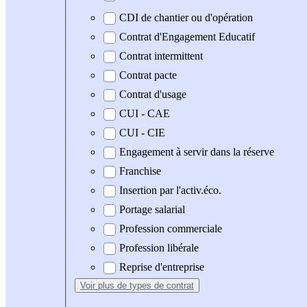
CDI de chantier ou d'opération
Contrat d'Engagement Educatif
Contrat intermittent
Contrat pacte
Contrat d'usage
CUI - CAE
CUI - CIE
Engagement à servir dans la réserve
Franchise
Insertion par l'activ.éco.
Portage salarial
Profession commerciale
Profession libérale
Reprise d'entreprise
Voir plus
de types de contrat