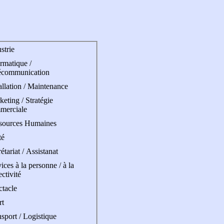
strie
rmatique /
écommunication
allation / Maintenance
eting / Stratégie
merciale
sources Humaines
té
étariat / Assistanat
ices à la personne / à la
ectivité
ctacle
rt
sport / Logistique