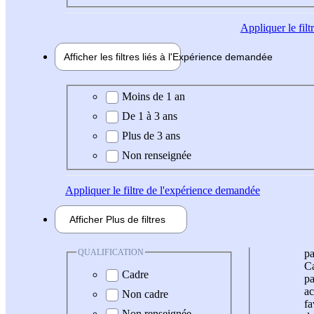
Appliquer
le fil
Afficher les filtres liés à l'
Expérience
demandée
Expérience demandée
Moins de 1 an
De 1 à 3 ans
Plus de 3 ans
Non renseignée
Appliquer
le filtre de l'expérience demandée
Afficher
Plus de
filtres
QUALIFICATION
pa
Ca
Cadre
pa
ac
Non cadre
fa
Non renseignée