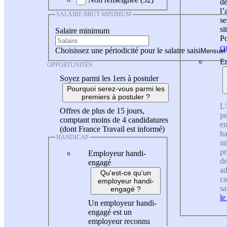
de
l
SALAIRE BRUT MINIMUM
se
si
Salaire minimum
Po
co
Choisissez une périodicité pour le salaire saisi
En
OPPORTUNITÉS
Soyez parmi les 1ers à postuler
Pourquoi serez-vous parmi les
premiers à postuler ?
L'
Offres de plus de 15 jours,
pe
comptant moins de 4 candidatures
en
(dont France Travail est informé)
ha
HANDICAP
un
pr
Employeur handi-
de
engagé
ad
Qu'est-ce qu'un
ca
employeur handi-
sa
engagé ?
le
Un employeur handi-
engagé est un
employeur reconnu