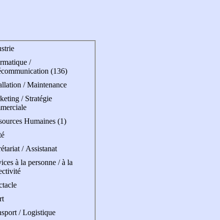
strie
rmatique /
écommunication (136)
allation / Maintenance
eting / Stratégie
merciale
sources Humaines (1)
té
étariat / Assistanat
ices à la personne / à la
ectivité
ctacle
rt
sport / Logistique