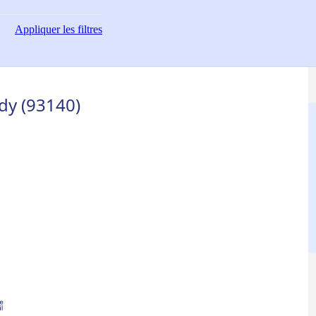
Appliquer
les filtres
dy (93140)