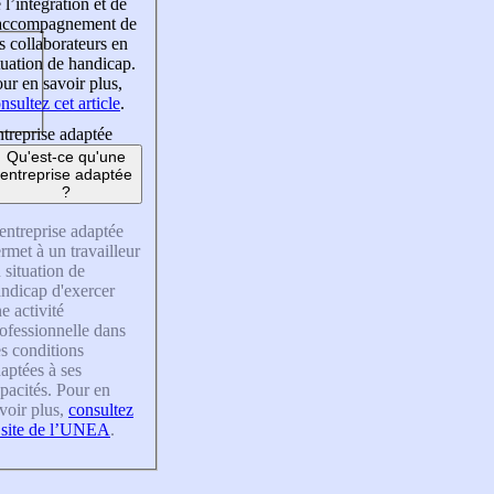
 l’intégration et de
’accompagnement de
s collaborateurs en
tuation de handicap.
ur en savoir plus,
nsultez cet article
.
treprise adaptée
Qu'est-ce qu'une
entreprise adaptée
?
entreprise adaptée
rmet à un travailleur
 situation de
ndicap d'exercer
e activité
ofessionnelle dans
s conditions
aptées à ses
pacités. Pour en
voir plus,
consultez
 site de l’UNEA
.