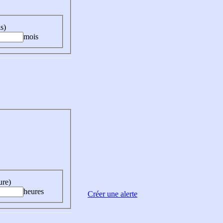
s)
mois
ure)
heures
Créer une alerte