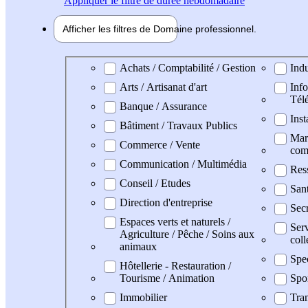
Appliquer
le filtre de durée hebdomadaire
Afficher les filtres de
Domaine pro
fessionnel
Domaine professionel
Achats / Comptabilité / Gestion
Indu
Arts / Artisanat d'art
Info
Tél
Banque / Assurance
Inst
Bâtiment / Travaux Publics
Mark
Commerce / Vente
com
Communication / Multimédia
Res
Conseil / Etudes
San
Direction d'entreprise
Secr
Espaces verts et naturels /
Serv
Agriculture / Pêche / Soins aux
coll
animaux
Spe
Hôtellerie - Restauration /
Tourisme / Animation
Spo
Immobilier
Tran