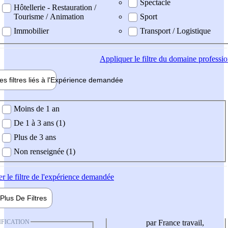
Spectacle
Hôtellerie - Restauration /
Tourisme / Animation
Sport
Immobilier
Transport / Logistique
Appliquer
le filtre du domaine professi
es filtres liés à l'
Expérience
demandée
ience demandée
Moins de 1 an
De 1 à 3 ans (1)
Plus de 3 ans
Non renseignée (1)
er
le filtre de l'expérience demandée
Plus De
Filtres
IFICATION
par France travail,