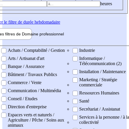
heures
er
le filtre de durée hebdomadaire
les filtres de
Domaine pro
fessionnel
ne professionel
Achats / Comptabilité / Gestion
Industrie
Arts / Artisanat d'art
Informatique /
Télécommunication (2)
Banque / Assurance
Installation / Maintenance
Bâtiment / Travaux Publics
Marketing / Stratégie
Commerce / Vente
commerciale
Communication / Multimédia
Ressources Humaines
Conseil / Etudes
Santé
Direction d'entreprise
Secrétariat / Assistanat
Espaces verts et naturels /
Services à la personne / à l
Agriculture / Pêche / Soins aux
collectivité
animaux