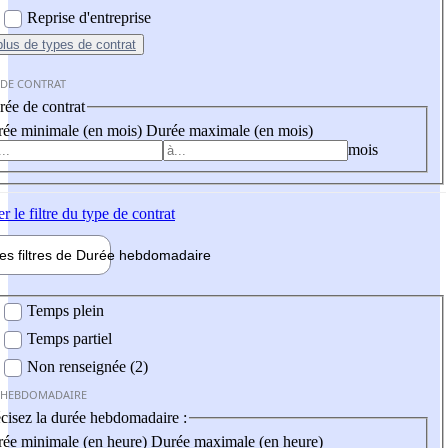
Reprise d'entreprise
plus
de types de contrat
 DE CONTRAT
ée de contrat
ée minimale (en mois)
Durée maximale (en mois)
mois
er
le filtre du type de contrat
les filtres de
Durée hebdo
madaire
 hebdomadaire
Temps plein
Temps partiel
Non renseignée (2)
 HEBDOMADAIRE
cisez la durée hebdomadaire :
ée minimale (en heure)
Durée maximale (en heure)