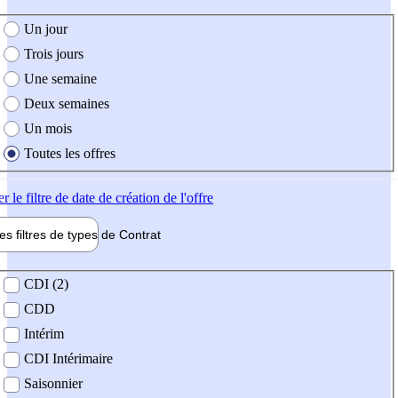
e création de l'offre
Un jour
Trois jours
Une semaine
Deux semaines
Un mois
Toutes les offres
er
le filtre de date de création de l'offre
les filtres de types de
Contrat
de contrat
CDI (2)
CDD
Intérim
CDI Intérimaire
Saisonnier