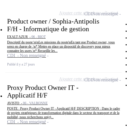
Ajouter cette offre à ma sélection
CDI
Non renseigné
Product owner / Sophia-Antipolis
F/H - Informatique de gestion
EXALT AZUR -
06 - BIOT
Descriptif du poste:\n\nLes missions du poste\nEn tant que Product owner, vous
serez en charge de :\n* Mettre en place un dispositif de discovery pour mieux
connaitre les users.\n* Recueillir les...
CDI - Non renseigné
Publié il y a 27 jours
Ajouter cette offre à ma sélection
CDI
Non renseigné
Proxy Product Owner IT -
Applicatif H/F
AVISTO -
06 - VALBONNE
POSTE : Proxy Product Owner IT - Applicatif H/F DESCRIPTION : Dans le cadre
de projets stratégiques de transformation digitale dans le secteur du transport et de la
mobilité, nous recherchons un(e)...
CDI - Non renseigné