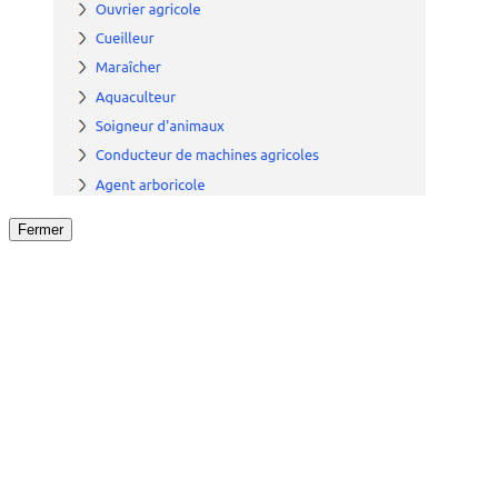
Fermer
Fermer
le détail de l'offre
/
Offre
sur
Offre précéden