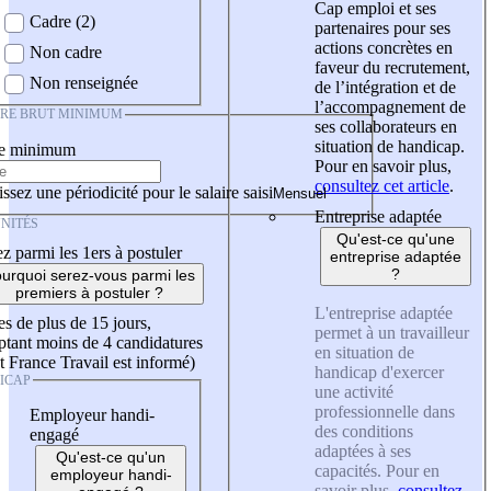
Cap emploi et ses
Cadre (2)
partenaires pour ses
actions concrètes en
Non cadre
faveur du recrutement,
Non renseignée
de l’intégration et de
l’accompagnement de
IRE BRUT MINIMUM
ses collaborateurs en
situation de handicap.
re minimum
Pour en savoir plus,
consultez cet article
.
ssez une périodicité pour le salaire saisi
Entreprise adaptée
NITÉS
Qu'est-ce qu'une
z parmi les 1ers à postuler
entreprise adaptée
?
urquoi serez-vous parmi les
premiers à postuler ?
L'entreprise adaptée
es de plus de 15 jours,
permet à un travailleur
tant moins de 4 candidatures
en situation de
t France Travail est informé)
handicap d'exercer
ICAP
une activité
professionnelle dans
Employeur handi-
des conditions
engagé
adaptées à ses
Qu'est-ce qu'un
capacités. Pour en
employeur handi-
savoir plus,
consultez