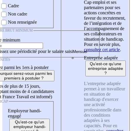
Cap emploi et ses
Cadre
partenaires pour ses
actions concrètes en
Non cadre
faveur du recrutement,
Non renseignée
de l’intégration et de
l’accompagnement de
IRE BRUT MINIMUM
ses collaborateurs en
situation de handicap.
re minimum
Pour en savoir plus,
consultez cet article
.
ssez une périodicité pour le salaire saisi
Entreprise adaptée
NITÉS
Qu'est-ce qu'une
z parmi les 1ers à postuler
entreprise adaptée
?
urquoi serez-vous parmi les
premiers à postuler ?
L'entreprise adaptée
es de plus de 15 jours,
permet à un travailleur
tant moins de 4 candidatures
en situation de
t France Travail est informé)
handicap d'exercer
ICAP
une activité
professionnelle dans
Employeur handi-
des conditions
engagé
adaptées à ses
Qu'est-ce qu'un
capacités. Pour en
employeur handi-
savoir plus,
consultez