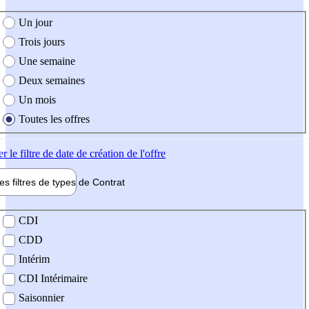
e création de l'offre
Un jour
Trois jours
Une semaine
Deux semaines
Un mois
Toutes les offres
er
le filtre de date de création de l'offre
les filtres de types de
Contrat
de contrat
CDI
CDD
Intérim
CDI Intérimaire
Saisonnier