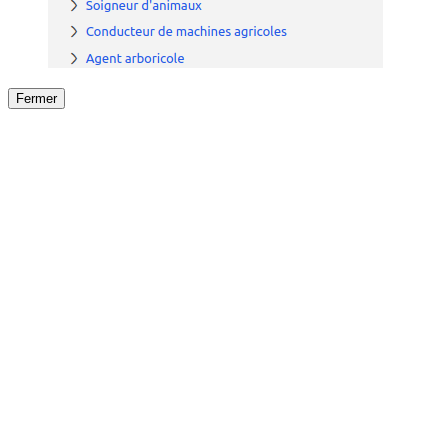
Fermer
Fermer
le détail de l'offre
/
Offre
sur
Offre précéden