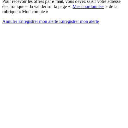
Pour recevoir les offres par e-mail, vous devez saisir votre adresse
électronique et la valider sur la page «
Mes coordonnées
» de la
rubrique « Mon compte »
Annuler
Enregistrer mon alerte
Enregistrer
mon alerte