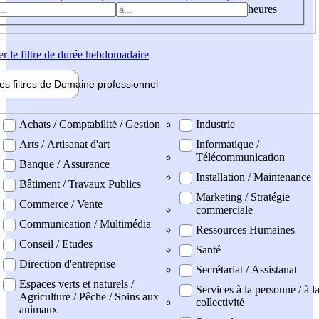
heures
er
le filtre de durée hebdomadaire
les filtres de
Domaine pro
fessionnel
ne professionel
Achats / Comptabilité / Gestion
Industrie
Arts / Artisanat d'art
Informatique /
Télécommunication
Banque / Assurance
Installation / Maintenance
Bâtiment / Travaux Publics
Marketing / Stratégie
Commerce / Vente
commerciale
Communication / Multimédia
Ressources Humaines
Conseil / Etudes
Santé
Direction d'entreprise
Secrétariat / Assistanat
Espaces verts et naturels /
Services à la personne / à l
Agriculture / Pêche / Soins aux
collectivité
animaux