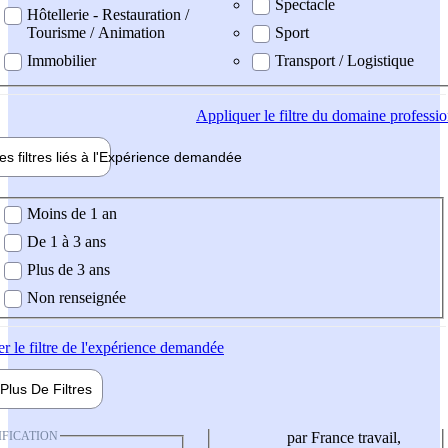
Spectacle
Hôtellerie - Restauration /
Tourisme / Animation
Sport
Immobilier
Transport / Logistique
Appliquer
le filtre du domaine professi
es filtres liés à l'
Expérience
demandée
ience demandée
Moins de 1 an
De 1 à 3 ans
Plus de 3 ans
Non renseignée
er
le filtre de l'expérience demandée
Plus De
Filtres
IFICATION
par France travail,