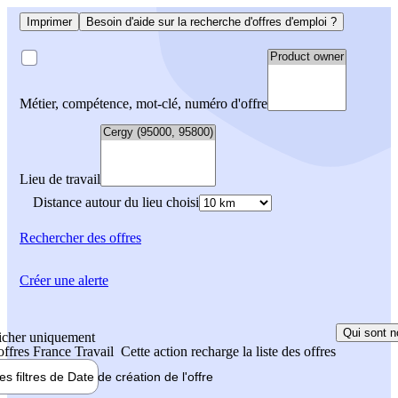
Imprimer
Besoin d'aide sur la recherche d'offres d'emploi ?
Métier, compétence, mot-clé, numéro d'offre
Lieu de travail
Distance autour du lieu choisi
Rechercher
des offres
Créer une alerte
Qui sont n
icher uniquement
 offres France Travail
Cette action recharge la liste des offres
les filtres de
Date de création
de l'offre