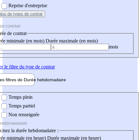
Reprise d'entreprise
plus
de types de contrat
 DE CONTRAT
ée de contrat
ée minimale (en mois)
Durée maximale (en mois)
mois
er
le filtre du type de contrat
les filtres de
Durée hebdo
madaire
 hebdomadaire
Temps plein
Temps partiel
Non renseignée
 HEBDOMADAIRE
cisez la durée hebdomadaire :
ée minimale (en heure)
Durée maximale (en heure)