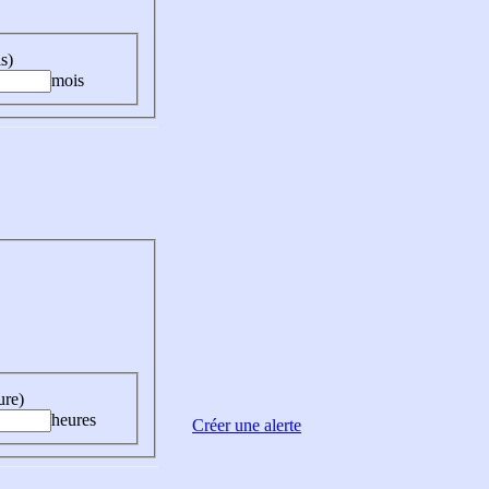
s)
mois
ure)
heures
Créer une alerte