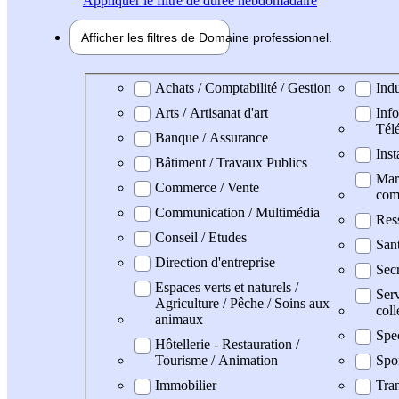
Appliquer
le filtre de durée hebdomadaire
Afficher les filtres de
Domaine pro
fessionnel
Domaine professionel
Achats / Comptabilité / Gestion
Indu
Arts / Artisanat d'art
Info
Tél
Banque / Assurance
Inst
Bâtiment / Travaux Publics
Mark
Commerce / Vente
com
Communication / Multimédia
Res
Conseil / Etudes
San
Direction d'entreprise
Secr
Espaces verts et naturels /
Serv
Agriculture / Pêche / Soins aux
coll
animaux
Spe
Hôtellerie - Restauration /
Tourisme / Animation
Spo
Immobilier
Tran