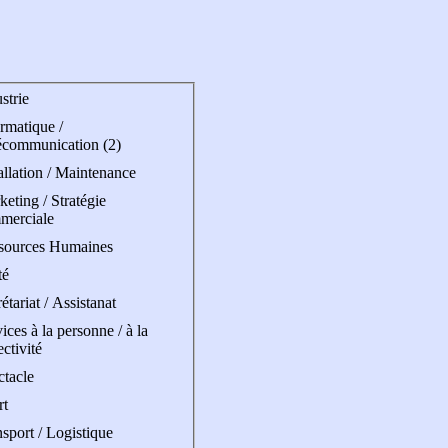
strie
rmatique /
écommunication (2)
allation / Maintenance
eting / Stratégie
merciale
sources Humaines
té
étariat / Assistanat
ices à la personne / à la
ectivité
ctacle
rt
sport / Logistique