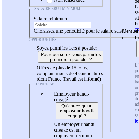
de
l
SALAIRE BRUT MINIMUM
se
si
Salaire minimum
Po
co
Choisissez une périodicité pour le salaire saisi
En
OPPORTUNITÉS
Soyez parmi les 1ers à postuler
Pourquoi serez-vous parmi les
premiers à postuler ?
L'
Offres de plus de 15 jours,
pe
comptant moins de 4 candidatures
en
(dont France Travail est informé)
ha
HANDICAP
un
pr
Employeur handi-
de
engagé
ad
Qu'est-ce qu'un
ca
employeur handi-
sa
engagé ?
le
Un employeur handi-
engagé est un
employeur reconnu