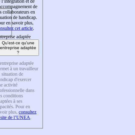
 l’intégration et de
’accompagnement de
s collaborateurs en
tuation de handicap.
ur en savoir plus,
nsultez cet article
.
treprise adaptée
Qu'est-ce qu'une
entreprise adaptée
?
entreprise adaptée
rmet à un travailleur
 situation de
ndicap d'exercer
e activité
ofessionnelle dans
s conditions
aptées à ses
pacités. Pour en
voir plus,
consultez
 site de l’UNEA
.