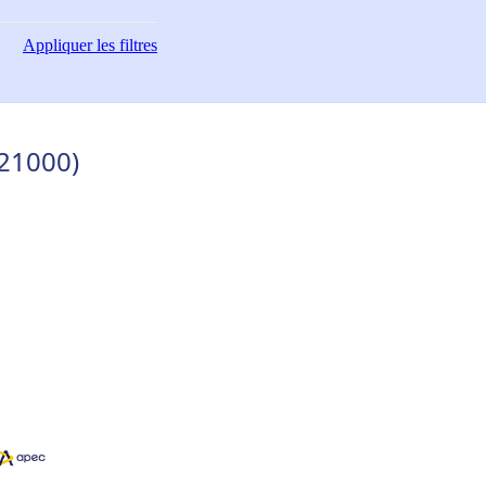
Appliquer
les filtres
(21000)