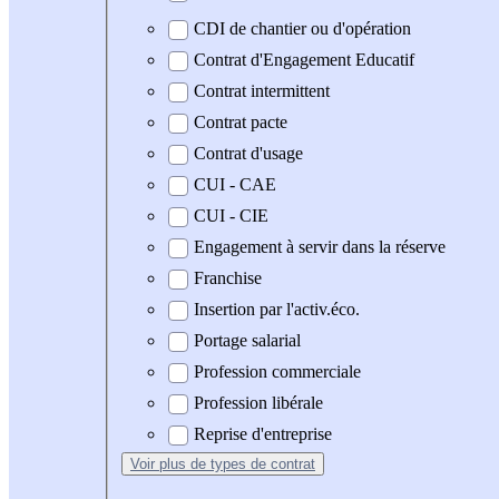
CDI de chantier ou d'opération
Contrat d'Engagement Educatif
Contrat intermittent
Contrat pacte
Contrat d'usage
CUI - CAE
CUI - CIE
Engagement à servir dans la réserve
Franchise
Insertion par l'activ.éco.
Portage salarial
Profession commerciale
Profession libérale
Reprise d'entreprise
Voir plus
de types de contrat