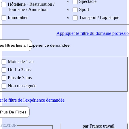
Spectacle
Hôtellerie - Restauration /
Tourisme / Animation
Sport
Immobilier
Transport / Logistique
Appliquer
le filtre du domaine professi
es filtres liés à l'
Expérience
demandée
ience demandée
Moins de 1 an
De 1 à 3 ans
Plus de 3 ans
Non renseignée
er
le filtre de l'expérience demandée
Plus De
Filtres
IFICATION
par France travail,