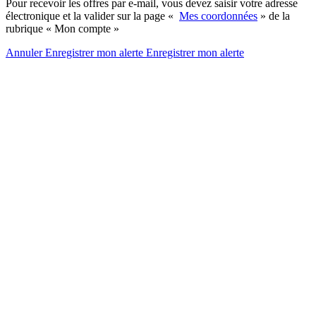
Pour recevoir les offres par e-mail, vous devez saisir votre adresse
électronique et la valider sur la page «
Mes coordonnées
» de la
rubrique « Mon compte »
Annuler
Enregistrer mon alerte
Enregistrer
mon alerte