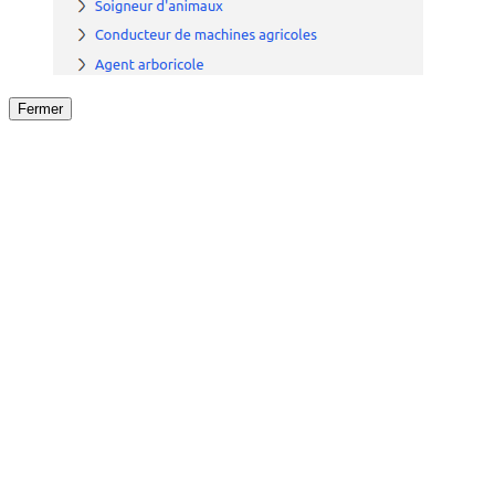
Fermer
Fermer
le détail de l'offre
/
Offre
sur
Offre précéden