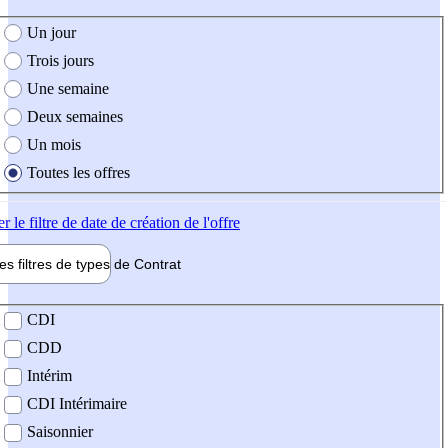
e création de l'offre
Un jour
Trois jours
Une semaine
Deux semaines
Un mois
Toutes les offres
er
le filtre de date de création de l'offre
les filtres de types de
Contrat
de contrat
CDI
CDD
Intérim
CDI Intérimaire
Saisonnier