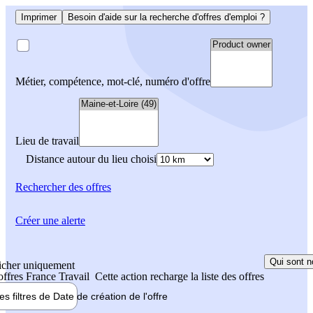
Imprimer
Besoin d'aide sur la recherche d'offres d'emploi ?
Métier, compétence, mot-clé, numéro d'offre
Lieu de travail
Distance autour du lieu choisi
Rechercher
des offres
Créer une alerte
Qui sont n
icher uniquement
 offres France Travail
Cette action recharge la liste des offres
les filtres de
Date de création
de l'offre