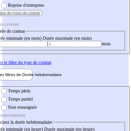
Reprise d'entreprise
plus
de types de contrat
 DE CONTRAT
ée de contrat
ée minimale (en mois)
Durée maximale (en mois)
mois
er
le filtre du type de contrat
les filtres de
Durée hebdo
madaire
 hebdomadaire
Temps plein
Temps partiel
Non renseignée
 HEBDOMADAIRE
cisez la durée hebdomadaire :
ée minimale (en heure)
Durée maximale (en heure)