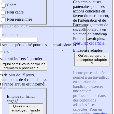
Cap emploi et ses
Cadre
partenaires pour ses
actions concrètes en
Non cadre
faveur du recrutement,
Non renseignée
de l’intégration et de
l’accompagnement de
IRE BRUT MINIMUM
ses collaborateurs en
situation de handicap.
re minimum
Pour en savoir plus,
consultez cet article
.
ssez une périodicité pour le salaire saisi
Entreprise adaptée
NITÉS
Qu'est-ce qu'une
z parmi les 1ers à postuler
entreprise adaptée
?
urquoi serez-vous parmi les
premiers à postuler ?
L'entreprise adaptée
es de plus de 15 jours,
permet à un travailleur
tant moins de 4 candidatures
en situation de
t France Travail est informé)
handicap d'exercer
ICAP
une activité
professionnelle dans
Employeur handi-
des conditions
engagé
adaptées à ses
Qu'est-ce qu'un
capacités. Pour en
employeur handi-
savoir plus,
consultez