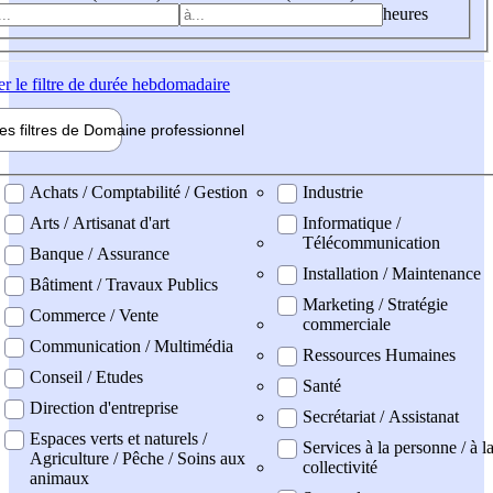
heures
er
le filtre de durée hebdomadaire
les filtres de
Domaine pro
fessionnel
ne professionel
Achats / Comptabilité / Gestion
Industrie
Arts / Artisanat d'art
Informatique /
Télécommunication
Banque / Assurance
Installation / Maintenance
Bâtiment / Travaux Publics
Marketing / Stratégie
Commerce / Vente
commerciale
Communication / Multimédia
Ressources Humaines
Conseil / Etudes
Santé
Direction d'entreprise
Secrétariat / Assistanat
Espaces verts et naturels /
Services à la personne / à l
Agriculture / Pêche / Soins aux
collectivité
animaux