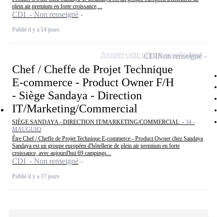
plein air premium en forte croissance,...
CDI - Non renseigné
Publié il y a 14 jours
Ajouter cette offre à ma sélection
CDI
Non renseigné
Chef / Cheffe de Projet Technique
E-commerce - Product Owner F/H
- Siège Sandaya - Direction
IT/Marketing/Commercial
SIÈGE SANDAYA - DIRECTION IT/MARKETING/COMMERCIAL -
34 -
MAUGUIO
Être Chef / Cheffe de Projet Technique E-commerce - Product Owner chez Sandaya
Sandaya est un groupe européen d'hôtellerie de plein air premium en forte
croissance, avec aujourd'hui 69 campings...
CDI - Non renseigné
Publié il y a 17 jours