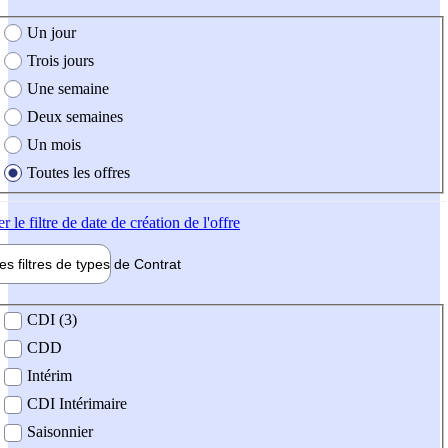
e création de l'offre
Un jour
Trois jours
Une semaine
Deux semaines
Un mois
Toutes les offres
er
le filtre de date de création de l'offre
les filtres de types de
Contrat
de contrat
CDI (3)
CDD
Intérim
CDI Intérimaire
Saisonnier