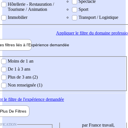
Spectacle
Hôtellerie - Restauration /
Tourisme / Animation
Sport
Immobilier
Transport / Logistique
Appliquer
le filtre du domaine professi
es filtres liés à l'
Expérience
demandée
ience demandée
Moins de 1 an
De 1 à 3 ans
Plus de 3 ans (2)
Non renseignée (1)
er
le filtre de l'expérience demandée
Plus De
Filtres
IFICATION
par France travail,