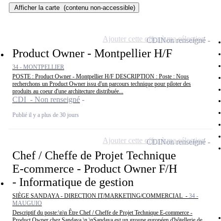
Afficher la carte
(contenu non-accessible)
Ajouter cette offre à ma sélection
CDI
Non renseigné
Product Owner - Montpellier H/F
34 - MONTPELLIER
POSTE : Product Owner - Montpellier H/F DESCRIPTION : Poste : Nous
recherchons un Product Owner issu d'un parcours technique pour piloter des
produits au coeur d'une architecture distribuée...
CDI - Non renseigné
Publié il y a plus de 30 jours
Ajouter cette offre à ma sélection
CDI
Non renseigné
Chef / Cheffe de Projet Technique
E-commerce - Product Owner F/H
- Informatique de gestion
SIÈGE SANDAYA - DIRECTION IT/MARKETING/COMMERCIAL -
34 -
MAUGUIO
Descriptif du poste:\n\n Être Chef / Cheffe de Projet Technique E-commerce -
Product Owner chez Sandaya \n \nSandaya est un groupe européen d'hôtellerie de