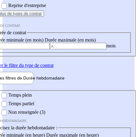
Reprise d'entreprise
plus
de types de contrat
 DE CONTRAT
ée de contrat
ée minimale (en mois)
Durée maximale (en mois)
mois
er
le filtre du type de contrat
les filtres de
Durée hebdo
madaire
 hebdomadaire
Temps plein
Temps partiel
Non renseignée (3)
 HEBDOMADAIRE
cisez la durée hebdomadaire :
ée minimale (en heure)
Durée maximale (en heure)