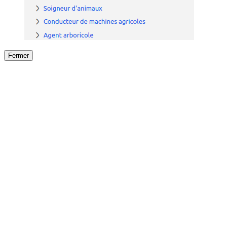
Fermer
Fermer
le détail de l'offre
/
Offre
sur
Offre précéden