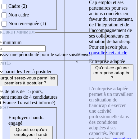
Cap emploi et ses
Cadre (2)
partenaires pour ses
actions concrètes en
Non cadre
faveur du recrutement,
Non renseignée (1)
de l’intégration et de
l’accompagnement de
IRE BRUT MINIMUM
ses collaborateurs en
situation de handicap.
re minimum
Pour en savoir plus,
consultez cet article
.
ssez une périodicité pour le salaire saisi
Entreprise adaptée
NITÉS
Qu'est-ce qu'une
z parmi les 1ers à postuler
entreprise adaptée
?
urquoi serez-vous parmi les
premiers à postuler ?
L'entreprise adaptée
es de plus de 15 jours,
permet à un travailleur
tant moins de 4 candidatures
en situation de
t France Travail est informé)
handicap d'exercer
ICAP
une activité
professionnelle dans
Employeur handi-
des conditions
engagé
adaptées à ses
Qu'est-ce qu'un
capacités. Pour en
employeur handi-
savoir plus,
consultez