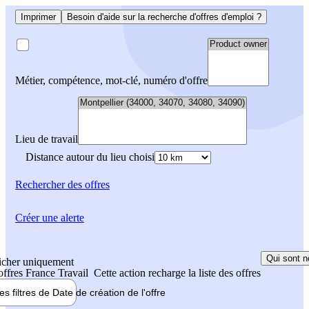
Imprimer
Besoin d'aide sur la recherche d'offres d'emploi ?
Métier, compétence, mot-clé, numéro d'offre
Lieu de travail
Distance autour du lieu choisi
Rechercher
des offres
Créer une alerte
Qui sont n
icher uniquement
 offres France Travail
Cette action recharge la liste des offres
les filtres de
Date de création
de l'offre