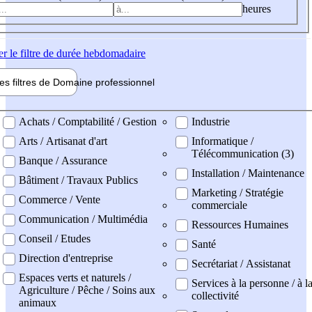
heures
er
le filtre de durée hebdomadaire
les filtres de
Domaine pro
fessionnel
ne professionel
Achats / Comptabilité / Gestion
Industrie
Arts / Artisanat d'art
Informatique /
Télécommunication (3)
Banque / Assurance
Installation / Maintenance
Bâtiment / Travaux Publics
Marketing / Stratégie
Commerce / Vente
commerciale
Communication / Multimédia
Ressources Humaines
Conseil / Etudes
Santé
Direction d'entreprise
Secrétariat / Assistanat
Espaces verts et naturels /
Services à la personne / à l
Agriculture / Pêche / Soins aux
collectivité
animaux