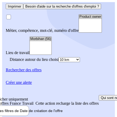
Imprimer
Besoin d'aide sur la recherche d'offres d'emploi ?
Métier, compétence, mot-clé, numéro d'offre
Lieu de travail
Distance autour du lieu choisi
Rechercher
des offres
Créer une alerte
Qui sont n
icher uniquement
 offres France Travail
Cette action recharge la liste des offres
les filtres de
Date de création
de l'offre