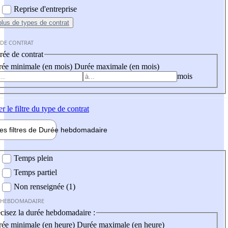
Reprise d'entreprise
plus
de types de contrat
 DE CONTRAT
ée de contrat
ée minimale (en mois)
Durée maximale (en mois)
mois
er
le filtre du type de contrat
les filtres de
Durée hebdo
madaire
 hebdomadaire
Temps plein
Temps partiel
Non renseignée (1)
 HEBDOMADAIRE
cisez la durée hebdomadaire :
ée minimale (en heure)
Durée maximale (en heure)