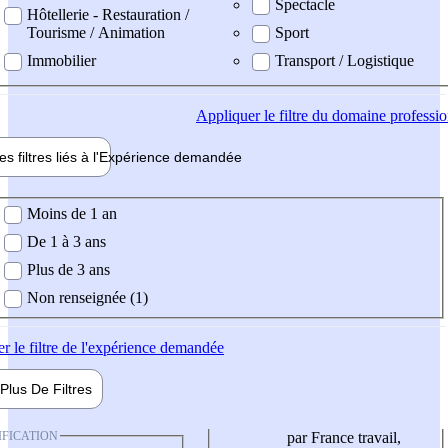
Spectacle
Hôtellerie - Restauration /
Tourisme / Animation
Sport
Immobilier
Transport / Logistique
Appliquer
le filtre du domaine professi
es filtres liés à l'
Expérience
demandée
ience demandée
Moins de 1 an
De 1 à 3 ans
Plus de 3 ans
Non renseignée (1)
er
le filtre de l'expérience demandée
Plus De
Filtres
IFICATION
par France travail,