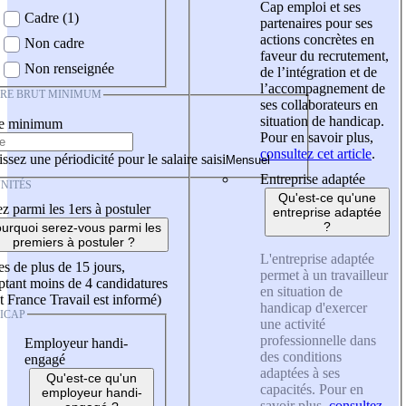
Cap emploi et ses
Cadre (1)
partenaires pour ses
actions concrètes en
Non cadre
faveur du recrutement,
Non renseignée
de l’intégration et de
l’accompagnement de
IRE BRUT MINIMUM
ses collaborateurs en
situation de handicap.
re minimum
Pour en savoir plus,
consultez cet article
.
ssez une périodicité pour le salaire saisi
Entreprise adaptée
NITÉS
Qu'est-ce qu'une
z parmi les 1ers à postuler
entreprise adaptée
?
urquoi serez-vous parmi les
premiers à postuler ?
L'entreprise adaptée
es de plus de 15 jours,
permet à un travailleur
tant moins de 4 candidatures
en situation de
t France Travail est informé)
handicap d'exercer
ICAP
une activité
professionnelle dans
Employeur handi-
des conditions
engagé
adaptées à ses
Qu'est-ce qu'un
capacités. Pour en
employeur handi-
savoir plus,
consultez