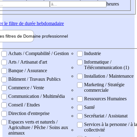
heures
er
le filtre de durée hebdomadaire
les filtres de
Domaine pro
fessionnel
ne professionel
Achats / Comptabilité / Gestion
Industrie
Arts / Artisanat d'art
Informatique /
Télécommunication (1)
Banque / Assurance
Installation / Maintenance
Bâtiment / Travaux Publics
Marketing / Stratégie
Commerce / Vente
commerciale
Communication / Multimédia
Ressources Humaines
Conseil / Etudes
Santé
Direction d'entreprise
Secrétariat / Assistanat
Espaces verts et naturels /
Services à la personne / à l
Agriculture / Pêche / Soins aux
collectivité
animaux