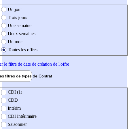
e création de l'offre
Un jour
Trois jours
Une semaine
Deux semaines
Un mois
Toutes les offres
er
le filtre de date de création de l'offre
les filtres de types de
Contrat
de contrat
CDI (1)
CDD
Intérim
CDI Intérimaire
Saisonnier