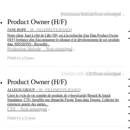
Ajouter cette offre à ma sélection
Profession libérale
Non renseigné
Product Owner (H/F)
JANE HOPE -
59 - VILLENEUVE-D'ASCQ
Notre client, basé à côté de Lille (59), est à la recherche d'un Data Product Owner
(H/F) freelance afin d'accompagner le pilotage et le développement de ses produits
data. MISSIONS - Recueillir...
Profession libérale - Non renseigné
Publié il y a 9 jours
Ajouter cette offre à ma sélection
CDI
Non renseigné
Product Owner (H/F)
ALLEGIS GROUP -
59 - VILLENEUVE-D'ASCQ
Gérer le cycle de vie complet de produits de cybersécurité (Breach & Attack
Simulation, CTI). Insuffler une démarche Purple Team dans l'équipe. Collecter les
exigences auprès des parties...
CDI - Non renseigné
Publié il y a 21 jours