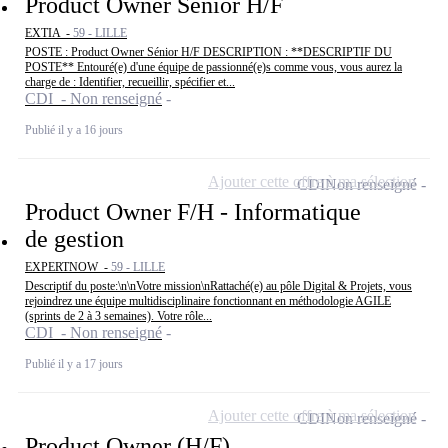
Product Owner Sénior H/F
EXTIA -
59 - LILLE
POSTE : Product Owner Sénior H/F DESCRIPTION : **DESCRIPTIF DU
POSTE** Entouré(e) d'une équipe de passionné(e)s comme vous, vous aurez la
charge de : Identifier, recueillir, spécifier et...
CDI - Non renseigné
Publié il y a 16 jours
Ajouter cette offre à ma sélection
CDI
Non renseigné
Product Owner F/H - Informatique
de gestion
EXPERTNOW -
59 - LILLE
Descriptif du poste:\n\nVotre mission\nRattaché(e) au pôle Digital & Projets, vous
rejoindrez une équipe multidisciplinaire fonctionnant en méthodologie AGILE
(sprints de 2 à 3 semaines). Votre rôle...
CDI - Non renseigné
Publié il y a 17 jours
Ajouter cette offre à ma sélection
CDI
Non renseigné
Product Owner (H/F)