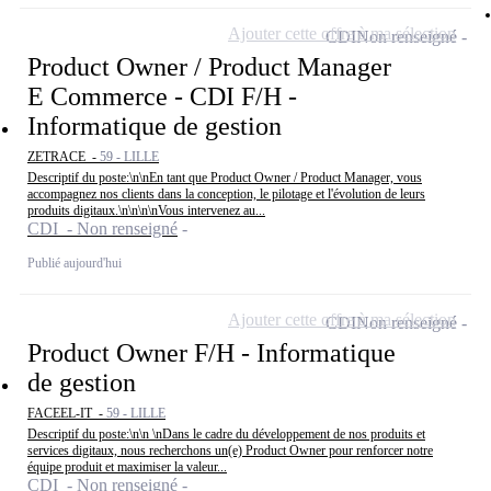
Ajouter cette offre à ma sélection
CDI
Non renseigné
Product Owner / Product Manager
E Commerce - CDI F/H -
Informatique de gestion
ZETRACE -
59 - LILLE
Descriptif du poste:\n\nEn tant que Product Owner / Product Manager, vous
accompagnez nos clients dans la conception, le pilotage et l'évolution de leurs
produits digitaux.\n\n\n\nVous intervenez au...
CDI - Non renseigné
Publié aujourd'hui
Ajouter cette offre à ma sélection
CDI
Non renseigné
Product Owner F/H - Informatique
de gestion
FACEEL-IT -
59 - LILLE
Descriptif du poste:\n\n \nDans le cadre du développement de nos produits et
services digitaux, nous recherchons un(e) Product Owner pour renforcer notre
équipe produit et maximiser la valeur...
CDI - Non renseigné