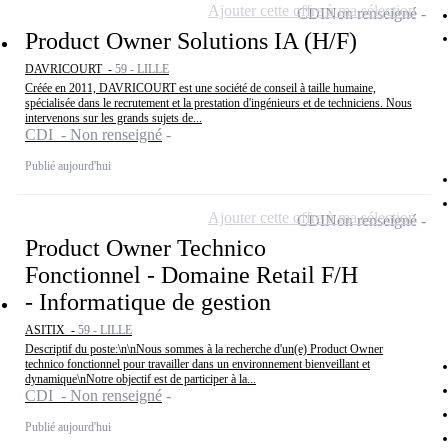
Ajouter cette offre à ma sélection
CDI
Non renseigné
Product Owner Solutions IA (H/F)
DAVRICOURT -
59 - LILLE
Créée en 2011, DAVRICOURT est une société de conseil à taille humaine,
spécialisée dans le recrutement et la prestation d'ingénieurs et de techniciens. Nous
intervenons sur les grands sujets de...
CDI - Non renseigné
Publié aujourd'hui
Ajouter cette offre à ma sélection
CDI
Non renseigné
Product Owner Technico
Fonctionnel - Domaine Retail F/H
- Informatique de gestion
ASITIX -
59 - LILLE
Descriptif du poste:\n\nNous sommes à la recherche d'un(e) Product Owner
technico fonctionnel pour travailler dans un environnement bienveillant et
dynamique\nNotre objectif est de participer à la...
CDI - Non renseigné
Publié aujourd'hui