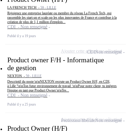
LA FRENCH TECH -
59 - LILLE
Rejoignez une entreprise lauréate ou membre du réseau La French Tech, qui
rassemble les start-up et scale-up les plus innovantes de France et contribue à la
création de plus de 1,1 million d'emplois...
CDI - Non renseigné
Publié il y a 19 jours
Ajouter cette offre à ma sélection
CDI
Non renseigné
Product owner F/H - Informatique
de gestion
NEXTON -
59 - LILLE
Descriptif du poste:\n\nNEXTON recrute un Product Owner H/F, en CDI,
à Lille !\n\nTon futur environnement de travail :\n\nPour notre client, tu intègres
l'équipe en tant que Product Owner.\n\nTes...
CDI - Non renseigné
Publié il y a 25 jours
Ajouter cette offre à ma sélection
Profession libérale
Non renseigné
Product Owner (H/F)