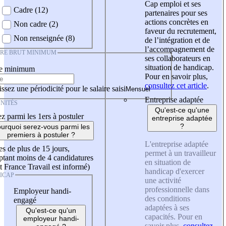
Cap emploi et ses
Cadre (12)
partenaires pour ses
actions concrètes en
Non cadre (2)
faveur du recrutement,
Non renseignée (8)
de l’intégration et de
l’accompagnement de
IRE BRUT MINIMUM
ses collaborateurs en
situation de handicap.
re minimum
Pour en savoir plus,
consultez cet article
.
ssez une périodicité pour le salaire saisi
Entreprise adaptée
NITÉS
Qu'est-ce qu'une
z parmi les 1ers à postuler
entreprise adaptée
?
urquoi serez-vous parmi les
premiers à postuler ?
L'entreprise adaptée
es de plus de 15 jours,
permet à un travailleur
tant moins de 4 candidatures
en situation de
t France Travail est informé)
handicap d'exercer
ICAP
une activité
professionnelle dans
Employeur handi-
des conditions
engagé
adaptées à ses
Qu'est-ce qu'un
capacités. Pour en
employeur handi-
savoir plus,
consultez