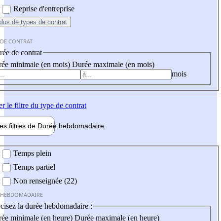
Reprise d'entreprise
plus
de types de contrat
 DE CONTRAT
ée de contrat
ée minimale (en mois)
Durée maximale (en mois)
mois
er
le filtre du type de contrat
les filtres de
Durée hebdo
madaire
 hebdomadaire
Temps plein
Temps partiel
Non renseignée (22)
 HEBDOMADAIRE
cisez la durée hebdomadaire :
ée minimale (en heure)
Durée maximale (en heure)