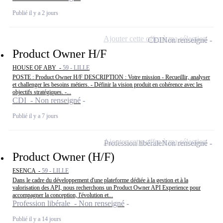
Publié il y a 2 jours
Ajouter cette offre à ma sélection
CDI
Non renseigné
Product Owner H/F
HOUSE OF ABY -
59 - LILLE
POSTE : Product Owner H/F DESCRIPTION : Votre mission - Recueillir, analyser
et challenger les besoins métiers. - Définir la vision produit en cohérence avec les
objectifs stratégiques. -...
CDI - Non renseigné
Publié il y a 7 jours
Ajouter cette offre à ma sélection
Profession libérale
Non renseigné
Product Owner (H/F)
ESENCA -
59 - LILLE
Dans le cadre du développement d'une plateforme dédiée à la gestion et à la
valorisation des API, nous recherchons un Product Owner API Experience pour
accompagner la conception, l'évolution et...
Profession libérale - Non renseigné
Publié il y a 14 jours