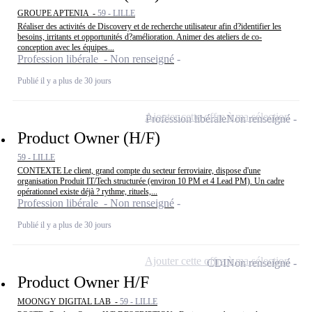
GROUPE APTENIA -
59 - LILLE
Réaliser des activités de Discovery et de recherche utilisateur afin d?identifier les
besoins, irritants et opportunités d?amélioration. Animer des ateliers de co-
conception avec les équipes...
Profession libérale - Non renseigné
Publié il y a plus de 30 jours
Ajouter cette offre à ma sélection
Profession libérale
Non renseigné
Product Owner (H/F)
59 - LILLE
CONTEXTE Le client, grand compte du secteur ferroviaire, dispose d'une
organisation Produit IT/Tech structurée (environ 10 PM et 4 Lead PM). Un cadre
opérationnel existe déjà ? rythme, rituels,...
Profession libérale - Non renseigné
Publié il y a plus de 30 jours
Ajouter cette offre à ma sélection
CDI
Non renseigné
Product Owner H/F
MOONGY DIGITAL LAB -
59 - LILLE