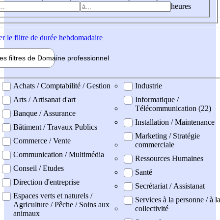
heures
er
le filtre de durée hebdomadaire
les filtres de
Domaine pro
fessionnel
ne professionel
Achats / Comptabilité / Gestion
Industrie
Arts / Artisanat d'art
Informatique /
Télécommunication (22)
Banque / Assurance
Installation / Maintenance
Bâtiment / Travaux Publics
Marketing / Stratégie
Commerce / Vente
commerciale
Communication / Multimédia
Ressources Humaines
Conseil / Etudes
Santé
Direction d'entreprise
Secrétariat / Assistanat
Espaces verts et naturels /
Services à la personne / à l
Agriculture / Pêche / Soins aux
collectivité
animaux