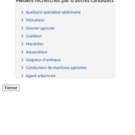
Fermer
Fermer
le détail de l'offre
/
Offre
sur
Offre précéden