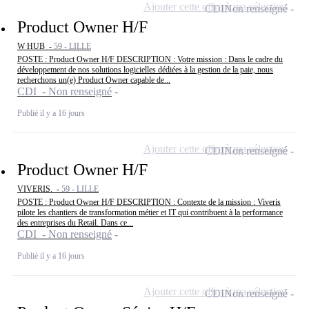
Ajouter cette offre à ma sélection
CDI
Non renseigné
Product Owner H/F
W HUB -
59 - LILLE
POSTE : Product Owner H/F DESCRIPTION : Votre mission : Dans le cadre du
développement de nos solutions logicielles dédiées à la gestion de la paie, nous
recherchons un(e) Product Owner capable de...
CDI - Non renseigné
Publié il y a 16 jours
Ajouter cette offre à ma sélection
CDI
Non renseigné
Product Owner H/F
VIVERIS. -
59 - LILLE
POSTE : Product Owner H/F DESCRIPTION : Contexte de la mission : Viveris
pilote les chantiers de transformation métier et IT qui contribuent à la performance
des entreprises du Retail. Dans ce...
CDI - Non renseigné
Publié il y a 16 jours
Ajouter cette offre à ma sélection
CDI
Non renseigné