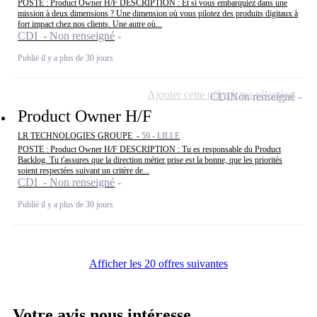
POSTE : Product Owner H/F DESCRIPTION : Et si vous embarquiez dans une
mission à deux dimensions ? Une dimension où vous pilotez des produits digitaux à
fort impact chez nos clients. Une autre où...
CDI - Non renseigné
Publié il y a plus de 30 jours
Ajouter cette offre à ma sélection
CDI
Non renseigné
Product Owner H/F
LR TECHNOLOGIES GROUPE -
59 - LILLE
POSTE : Product Owner H/F DESCRIPTION : Tu es responsable du Product
Backlog. Tu t'assures que la direction métier prise est la bonne, que les priorités
soient respectées suivant un critère de...
CDI - Non renseigné
Publié il y a plus de 30 jours
Afficher les 20 offres suivantes
Votre avis nous intéresse