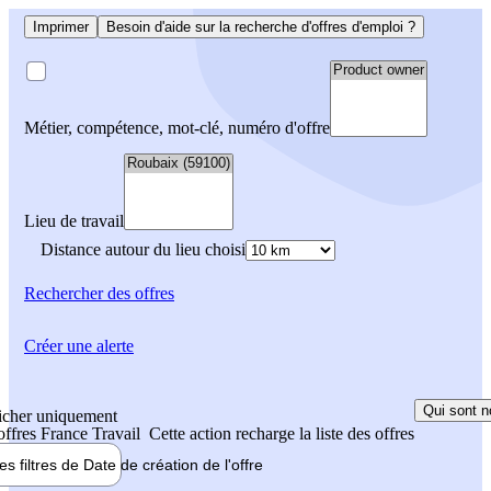
Imprimer
Besoin d'aide sur la recherche d'offres d'emploi ?
Métier, compétence, mot-clé, numéro d'offre
Lieu de travail
Distance autour du lieu choisi
Rechercher
des offres
Créer une alerte
Qui sont n
icher uniquement
 offres France Travail
Cette action recharge la liste des offres
les filtres de
Date de création
de l'offre