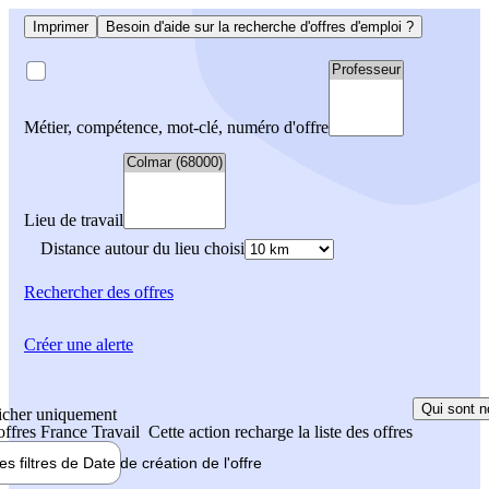
Imprimer
Besoin d'aide sur la recherche d'offres d'emploi ?
Métier, compétence, mot-clé, numéro d'offre
Lieu de travail
Distance autour du lieu choisi
Rechercher
des offres
Créer une alerte
Qui sont n
icher uniquement
 offres France Travail
Cette action recharge la liste des offres
les filtres de
Date de création
de l'offre