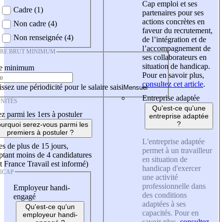
Cap emploi et ses
Cadre (1)
partenaires pour ses
actions concrètes en
Non cadre (4)
faveur du recrutement,
Non renseignée (4)
de l’intégration et de
l’accompagnement de
IRE BRUT MINIMUM
ses collaborateurs en
situation de handicap.
re minimum
Pour en savoir plus,
consultez cet article
.
ssez une périodicité pour le salaire saisi
Entreprise adaptée
NITÉS
Qu'est-ce qu'une
z parmi les 1ers à postuler
entreprise adaptée
?
urquoi serez-vous parmi les
premiers à postuler ?
L'entreprise adaptée
es de plus de 15 jours,
permet à un travailleur
tant moins de 4 candidatures
en situation de
t France Travail est informé)
handicap d'exercer
ICAP
une activité
professionnelle dans
Employeur handi-
des conditions
engagé
adaptées à ses
Qu'est-ce qu'un
capacités. Pour en
employeur handi-
savoir plus,
consultez