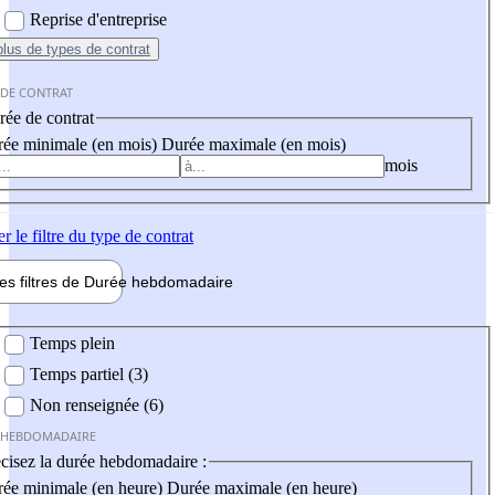
Reprise d'entreprise
plus
de types de contrat
 DE CONTRAT
ée de contrat
ée minimale (en mois)
Durée maximale (en mois)
mois
er
le filtre du type de contrat
les filtres de
Durée hebdo
madaire
 hebdomadaire
Temps plein
Temps partiel (3)
Non renseignée (6)
 HEBDOMADAIRE
cisez la durée hebdomadaire :
ée minimale (en heure)
Durée maximale (en heure)