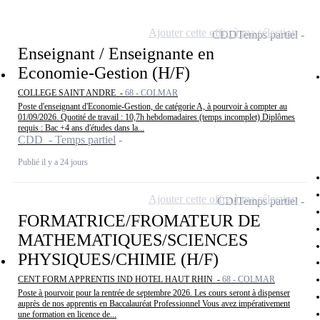
Ajouter cette offre à ma sélection
CDD
Temps partiel
Enseignant / Enseignante en
Economie-Gestion (H/F)
COLLEGE SAINT ANDRE -
68 - COLMAR
Poste d'enseignant d'Economie-Gestion, de catégorie A, à pourvoir à compter au
01/09/2026. Quotité de travail : 10,7h hebdomadaires (temps incomplet) Diplômes
requis : Bac +4 ans d'études dans la...
CDD - Temps partiel
Publié il y a 24 jours
Ajouter cette offre à ma sélection
CDI
Temps partiel
FORMATRICE/FROMATEUR DE
MATHEMATIQUES/SCIENCES
PHYSIQUES/CHIMIE (H/F)
CENT FORM APPRENTIS IND HOTEL HAUT RHIN -
68 - COLMAR
Poste à pourvoir pour la rentrée de septembre 2026. Les cours seront à dispenser
auprès de nos apprentis en Baccalauréat Professionnel Vous avez impérativement
une formation en licence de...