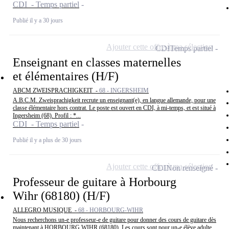
CDI - Temps partiel
Publié il y a 30 jours
Ajouter cette offre à ma sélection
CDI
Temps partiel
Enseignant en classes maternelles
et élémentaires (H/F)
ABCM ZWEISPRACHIGKEIT -
68 - INGERSHEIM
A.B.C.M. Zweisprachigkeit recrute un enseignant(e), en langue allemande, pour une
classe élémentaire hors contrat. Le poste est ouvert en CDI, à mi-temps, et est situé à
Ingersheim (68). Profil : *...
CDI - Temps partiel
Publié il y a plus de 30 jours
Ajouter cette offre à ma sélection
CDI
Non renseigné
Professeur de guitare à Horbourg
Wihr (68180) (H/F)
ALLEGRO MUSIQUE -
68 - HORBOURG-WIHR
Nous recherchons un-e professeur-e de guitare pour donner des cours de guitare dès
maintenant à HORBOURG WIHR (68180). Les cours sont pour un-e élève adulte