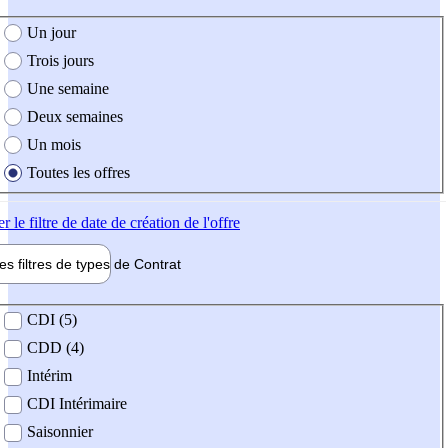
e création de l'offre
Un jour
Trois jours
Une semaine
Deux semaines
Un mois
Toutes les offres
er
le filtre de date de création de l'offre
les filtres de types de
Contrat
de contrat
CDI (5)
CDD (4)
Intérim
CDI Intérimaire
Saisonnier