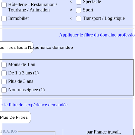
Spectacle
Hôtellerie - Restauration /
Tourisme / Animation
Sport
Immobilier
Transport / Logistique
Appliquer
le filtre du domaine professi
es filtres liés à l'
Expérience
demandée
ience demandée
Moins de 1 an
De 1 à 3 ans (1)
Plus de 3 ans
Non renseignée (1)
er
le filtre de l'expérience demandée
Plus De
Filtres
IFICATION
par France travail,