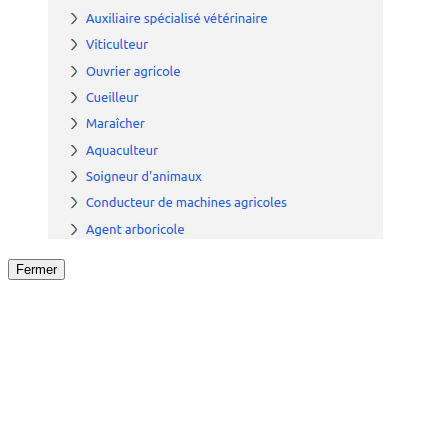
Fermer
Fermer
le détail de l'offre
/
Offre
sur
Offre précéden