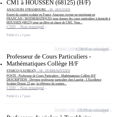
CM1 à HOUSSEN (68125) (H/F)
ANACOURS STRASBOURG -
68 - HOUSSEN
Expert du soutien scolaire en France, Anacours recrute un enseignant en
FRANCAIS / MATHEMATIQUES pour donner des cours particuliers à domicile à
HOUSSEN (68125) pour un élève en classe de CM1. Vous...
CDD - Non renseigné
Publié il y a 3 jours
Ajouter cette offre à ma sélection
CDD
Non renseigné
Professeur de Cours Particuliers -
Mathématiques Collège H/F
STARCO (LAUREAT) -
68 - DURRENENTZEN
POSTE : Professeur de Cours Particuliers - Mathématiques Collège H/F
DESCRIPTION : Devenez professeur particulier chez Lauréat - L'Excellence
Scolaire Depuis 22 ans, la référence du soutien...
CDD - Non renseigné
Publié il y a 7 jours
Ajouter cette offre à ma sélection
CDI
Non renseigné