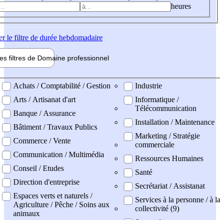
heures
er
le filtre de durée hebdomadaire
les filtres de
Domaine pro
fessionnel
ne professionel
Achats / Comptabilité / Gestion
Industrie
Arts / Artisanat d'art
Informatique /
Télécommunication
Banque / Assurance
Installation / Maintenance
Bâtiment / Travaux Publics
Marketing / Stratégie
Commerce / Vente
commerciale
Communication / Multimédia
Ressources Humaines
Conseil / Etudes
Santé
Direction d'entreprise
Secrétariat / Assistanat
Espaces verts et naturels /
Services à la personne / à l
Agriculture / Pêche / Soins aux
collectivité (9)
animaux