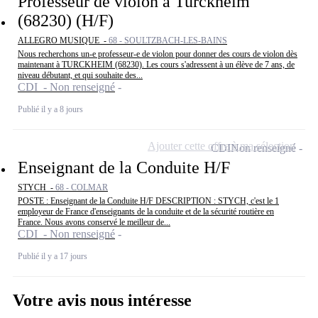
Professeur de violon à Turckheim
(68230) (H/F)
ALLEGRO MUSIQUE -
68 - SOULTZBACH-LES-BAINS
Nous recherchons un-e professeur-e de violon pour donner des cours de violon dès
maintenant à TURCKHEIM (68230). Les cours s'adressent à un élève de 7 ans, de
niveau débutant, et qui souhaite des...
CDI - Non renseigné
Publié il y a 8 jours
Ajouter cette offre à ma sélection
CDI
Non renseigné
Enseignant de la Conduite H/F
STYCH -
68 - COLMAR
POSTE : Enseignant de la Conduite H/F DESCRIPTION : STYCH, c'est le 1
employeur de France d'enseignants de la conduite et de la sécurité routière en
France. Nous avons conservé le meilleur de...
CDI - Non renseigné
Publié il y a 17 jours
Votre avis nous intéresse