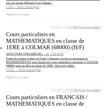
qui a un niveau débutant et qui souhaite...
CDI - Non renseigné
Publié il y a 14 jours
Ajouter cette offre à ma sélection
CDD
Non renseigné
Cours particuliers en
MATHEMATIQUES en classe de
1ERE à COLMAR (68000) (H/F)
ANACOURS STRASBOURG -
68 - COLMAR
Expert du soutien scolaire en France, Anacours recrute un enseignant en
MATHEMATIQUES pour donner des cours particuliers à domicile à COLMAR
(68000) pour un élève en classe de 1ERE. Vous avez validé...
CDD - Non renseigné
Publié il y a 3 jours
Ajouter cette offre à ma sélection
CDD
Non renseigné
Cours particuliers en FRANCAIS /
MATHEMATIQUES en classe de