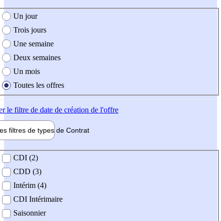
e création de l'offre
Un jour
Trois jours
Une semaine
Deux semaines
Un mois
Toutes les offres
er
le filtre de date de création de l'offre
les filtres de types de
Contrat
de contrat
CDI (2)
CDD (3)
Intérim (4)
CDI Intérimaire
Saisonnier