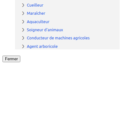
Fermer
Fermer
le détail de l'offre
/
Offre
sur
Offre précéden