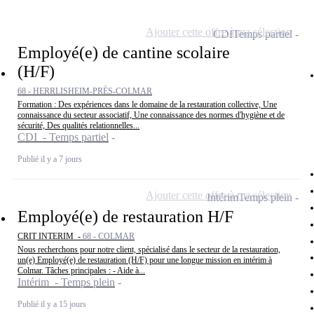
Ajouter cette offre à ma sélection
CDI
Temps partiel
Employé(e) de cantine scolaire
(H/F)
68 - HERRLISHEIM-PRÈS-COLMAR
Formation : Des expériences dans le domaine de la restauration collective, Une
connaissance du secteur associatif, Une connaissance des normes d'hygiène et de
sécurité, Des qualités relationnelles...
CDI - Temps partiel
Publié il y a 7 jours
Ajouter cette offre à ma sélection
Intérim
Temps plein
Employé(e) de restauration H/F
CRIT INTERIM -
68 - COLMAR
Nous recherchons pour notre client, spécialisé dans le secteur de la restauration,
un(e) Employé(e) de restauration (H/F) pour une longue mission en intérim à
Colmar. Tâches principales : - Aide à...
Intérim - Temps plein
Publié il y a 15 jours