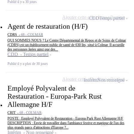
Publié il y a 30 jours
Ajouter cette offre à ma sélection
CDD
Temps partiel
Agent de restauration (H/F)
CDRS -
68 - COLMAR
QUI SOMMES NOUS ? Le Centre Départemental de Repos et de Soins de Colmar
(CDRS) est un établissement public de santé de 630 lits, situé à Colmar. Il accueille
des personnes âgées ainsi que des...
CDD - Temps partiel
Publié il y a plus de 30 jours
Ajouter cette offre à ma sélection
Intérim
Non renseigné
Employé Polyvalent de
Restauration - Europa-Park Rust
Allemagne H/F
CRIT -
68 - COLMAR
POSTE : Employé Polyvalent de Restauration - Europa-Park Rust Allemagne H/F
DESCRIPTION : Envie de travailler dans l'ambiance festive et magique de l'un des
plus grands parcs d'attractions d'Europe ?...
Intérim - Non renseigné