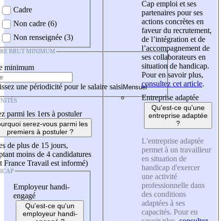
Cap emploi et ses
Cadre
partenaires pour ses
actions concrètes en
Non cadre (6)
faveur du recrutement,
Non renseignée (3)
de l’intégration et de
l’accompagnement de
IRE BRUT MINIMUM
ses collaborateurs en
situation de handicap.
re minimum
Pour en savoir plus,
consultez cet article
.
ssez une périodicité pour le salaire saisi
Entreprise adaptée
NITÉS
Qu'est-ce qu'une
z parmi les 1ers à postuler
entreprise adaptée
?
urquoi serez-vous parmi les
premiers à postuler ?
L'entreprise adaptée
es de plus de 15 jours,
permet à un travailleur
tant moins de 4 candidatures
en situation de
t France Travail est informé)
handicap d'exercer
ICAP
une activité
professionnelle dans
Employeur handi-
des conditions
engagé
adaptées à ses
Qu'est-ce qu'un
capacités. Pour en
employeur handi-
savoir plus,
consultez