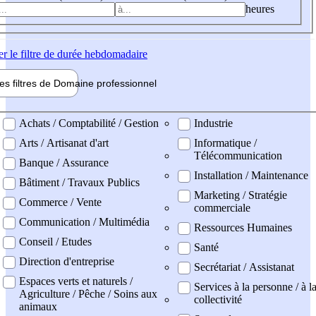
heures
er
le filtre de durée hebdomadaire
les filtres de
Domaine pro
fessionnel
ne professionel
Achats / Comptabilité / Gestion
Industrie
Arts / Artisanat d'art
Informatique /
Télécommunication
Banque / Assurance
Installation / Maintenance
Bâtiment / Travaux Publics
Marketing / Stratégie
Commerce / Vente
commerciale
Communication / Multimédia
Ressources Humaines
Conseil / Etudes
Santé
Direction d'entreprise
Secrétariat / Assistanat
Espaces verts et naturels /
Services à la personne / à l
Agriculture / Pêche / Soins aux
collectivité
animaux