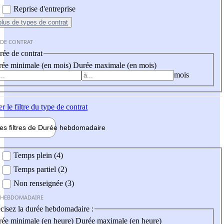
Reprise d'entreprise
plus
de types de contrat
 DE CONTRAT
ée de contrat
ée minimale (en mois)
Durée maximale (en mois)
mois
er
le filtre du type de contrat
les filtres de
Durée hebdo
madaire
 hebdomadaire
Temps plein (4)
Temps partiel (2)
Non renseignée (3)
 HEBDOMADAIRE
cisez la durée hebdomadaire :
ée minimale (en heure)
Durée maximale (en heure)