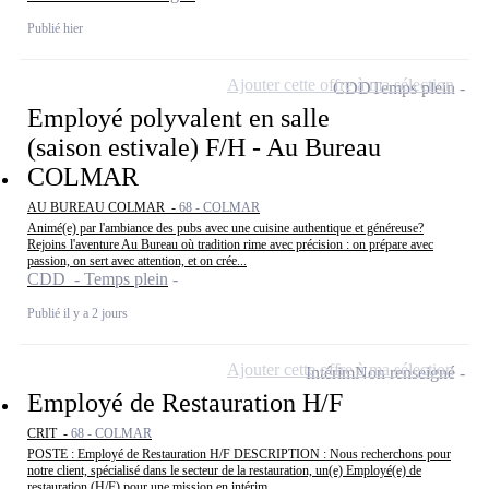
Publié hier
Ajouter cette offre à ma sélection
CDD
Temps plein
Employé polyvalent en salle
(saison estivale) F/H - Au Bureau
COLMAR
AU BUREAU COLMAR -
68 - COLMAR
Animé(e) par l'ambiance des pubs avec une cuisine authentique et généreuse?
Rejoins l'aventure Au Bureau où tradition rime avec précision : on prépare avec
passion, on sert avec attention, et on crée...
CDD - Temps plein
Publié il y a 2 jours
Ajouter cette offre à ma sélection
Intérim
Non renseigné
Employé de Restauration H/F
CRIT -
68 - COLMAR
POSTE : Employé de Restauration H/F DESCRIPTION : Nous recherchons pour
notre client, spécialisé dans le secteur de la restauration, un(e) Employé(e) de
restauration (H/F) pour une mission en intérim...