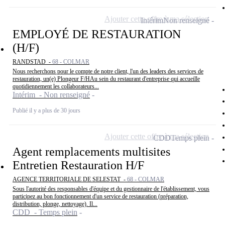
Ajouter cette offre à ma sélection
Intérim
Non renseigné
EMPLOYÉ DE RESTAURATION
(H/F)
RANDSTAD -
68 - COLMAR
Nous recherchons pour le compte de notre client, l'un des leaders des services de
restauration, un(e) Plongeur F/HAu sein du restaurant d'entreprise qui accueille
quotidiennement les collaborateurs...
Intérim - Non renseigné
Publié il y a plus de 30 jours
Ajouter cette offre à ma sélection
CDD
Temps plein
Agent remplacements multisites
Entretien Restauration H/F
AGENCE TERRITORIALE DE SELESTAT -
68 - COLMAR
Sous l'autorité des responsables d'équipe et du gestionnaire de l'établissement, vous
participez au bon fonctionnement d'un service de restauration (préparation,
distribution, plonge, nettoyage). Il...
CDD - Temps plein