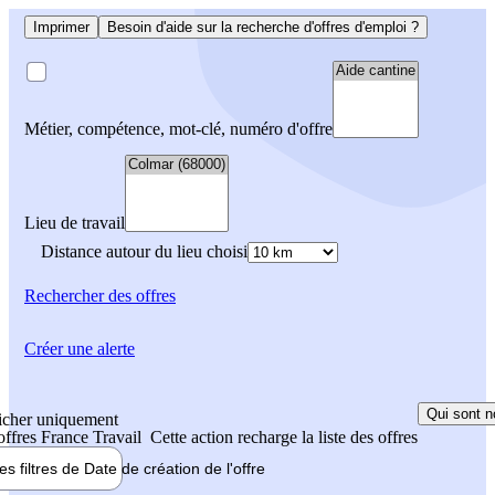
Imprimer
Besoin d'aide sur la recherche d'offres d'emploi ?
Métier, compétence, mot-clé, numéro d'offre
Lieu de travail
Distance autour du lieu choisi
Rechercher
des offres
Créer une alerte
Qui sont n
icher uniquement
 offres France Travail
Cette action recharge la liste des offres
les filtres de
Date de création
de l'offre