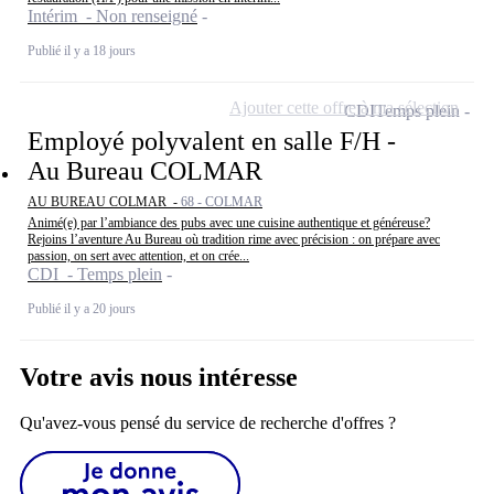
Intérim - Non renseigné
Publié il y a 18 jours
Ajouter cette offre à ma sélection
CDI
Temps plein
Employé polyvalent en salle F/H -
Au Bureau COLMAR
AU BUREAU COLMAR -
68 - COLMAR
Animé(e) par l’ambiance des pubs avec une cuisine authentique et généreuse?
Rejoins l’aventure Au Bureau où tradition rime avec précision : on prépare avec
passion, on sert avec attention, et on crée...
CDI - Temps plein
Publié il y a 20 jours
Votre avis nous intéresse
Qu'avez-vous pensé du service de recherche d'offres ?