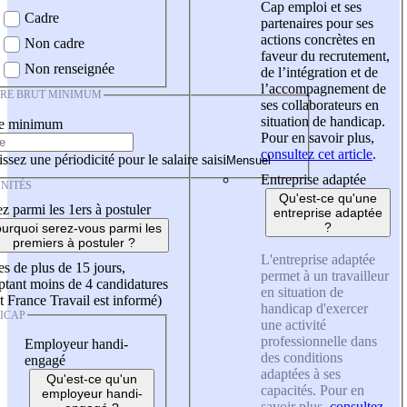
Cap emploi et ses
Cadre
partenaires pour ses
actions concrètes en
Non cadre
faveur du recrutement,
Non renseignée
de l’intégration et de
l’accompagnement de
IRE BRUT MINIMUM
ses collaborateurs en
situation de handicap.
re minimum
Pour en savoir plus,
consultez cet article
.
ssez une périodicité pour le salaire saisi
Entreprise adaptée
NITÉS
Qu'est-ce qu'une
z parmi les 1ers à postuler
entreprise adaptée
?
urquoi serez-vous parmi les
premiers à postuler ?
L'entreprise adaptée
es de plus de 15 jours,
permet à un travailleur
tant moins de 4 candidatures
en situation de
t France Travail est informé)
handicap d'exercer
ICAP
une activité
professionnelle dans
Employeur handi-
des conditions
engagé
adaptées à ses
Qu'est-ce qu'un
capacités. Pour en
employeur handi-
savoir plus,
consultez