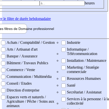
heures
er
le filtre de durée hebdomadaire
les filtres de
Domaine pro
fessionnel
ne professionel
Achats / Comptabilité / Gestion
Industrie
Arts / Artisanat d'art
Informatique /
Télécommunication
Banque / Assurance
Installation / Maintenance
Bâtiment / Travaux Publics
Marketing / Stratégie
Commerce / Vente
commerciale
Communication / Multimédia
Ressources Humaines
Conseil / Etudes
Santé
Direction d'entreprise
Secrétariat / Assistanat
Espaces verts et naturels /
Services à la personne / à l
Agriculture / Pêche / Soins aux
collectivité
animaux