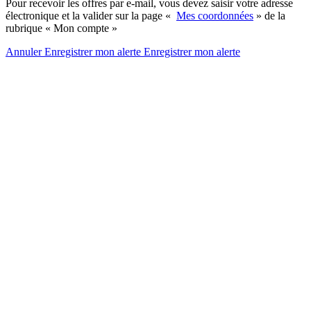
Pour recevoir les offres par e-mail, vous devez saisir votre adresse
électronique et la valider sur la page «
Mes coordonnées
» de la
rubrique « Mon compte »
Annuler
Enregistrer mon alerte
Enregistrer
mon alerte