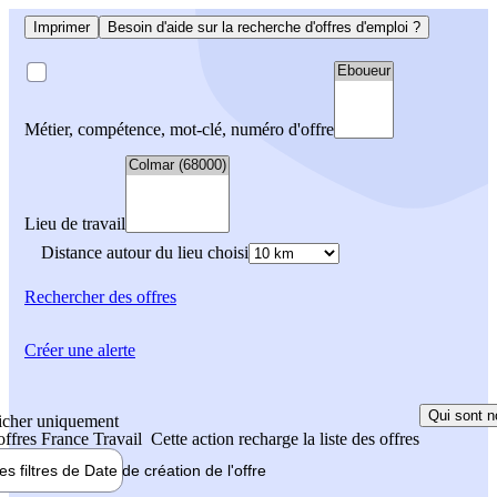
Imprimer
Besoin d'aide sur la recherche d'offres d'emploi ?
Métier, compétence, mot-clé, numéro d'offre
Lieu de travail
Distance autour du lieu choisi
Rechercher
des offres
Créer une alerte
Qui sont n
icher uniquement
 offres France Travail
Cette action recharge la liste des offres
les filtres de
Date de création
de l'offre