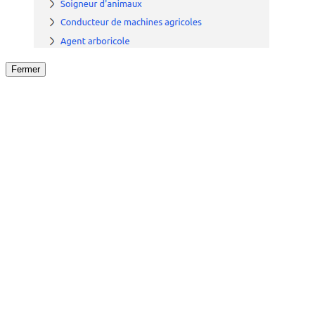
Fermer
Fermer
le détail de l'offre
/
Offre
sur
Offre précéden