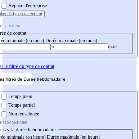
Reprise d'entreprise
plus
de types de contrat
 DE CONTRAT
ée de contrat
ée minimale (en mois)
Durée maximale (en mois)
mois
er
le filtre du type de contrat
les filtres de
Durée hebdo
madaire
 hebdomadaire
Temps plein
Temps partiel
Non renseignée
 HEBDOMADAIRE
cisez la durée hebdomadaire :
ée minimale (en heure)
Durée maximale (en heure)