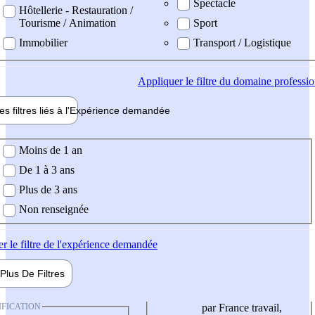
Spectacle
Hôtellerie - Restauration /
Tourisme / Animation
Sport
Immobilier
Transport / Logistique
Appliquer
le filtre du domaine professi
es filtres liés à l'
Expérience
demandée
ience demandée
Moins de 1 an
De 1 à 3 ans
Plus de 3 ans
Non renseignée
er
le filtre de l'expérience demandée
Plus De
Filtres
IFICATION
par France travail,