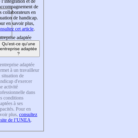
 l’intégration et de
’accompagnement de
s collaborateurs en
tuation de handicap.
ur en savoir plus,
nsultez cet article
.
treprise adaptée
Qu'est-ce qu'une
entreprise adaptée
?
entreprise adaptée
rmet à un travailleur
 situation de
ndicap d'exercer
e activité
ofessionnelle dans
s conditions
aptées à ses
pacités. Pour en
voir plus,
consultez
 site de l’UNEA
.