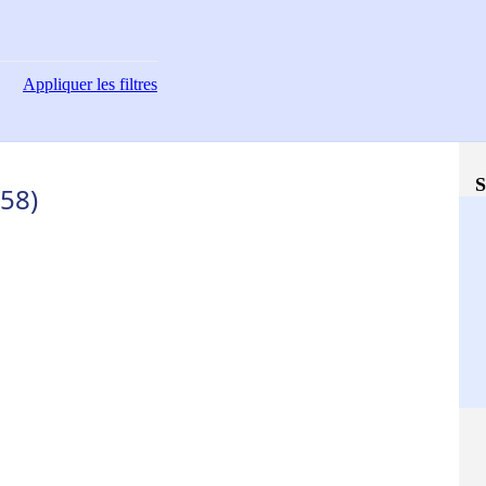
Appliquer
les filtres
S
(58)