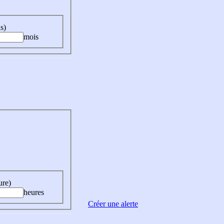
s)
mois
ure)
heures
Créer une alerte