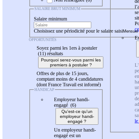
de
l
SALAIRE BRUT MINIMUM
se
si
Salaire minimum
Po
co
Choisissez une périodicité pour le salaire saisi
En
OPPORTUNITÉS
Soyez parmi les 1ers à postuler
(11)
résultats
Pourquoi serez-vous parmi les
L'
premiers à postuler ?
pe
Offres de plus de 15 jours,
en
comptant moins de 4 candidatures
ha
(dont France Travail est informé)
un
HANDICAP
pr
de
Employeur handi-
ad
engagé (6)
ca
Qu'est-ce qu'un
sa
employeur handi-
le
engagé ?
Un employeur handi-
engagé est un