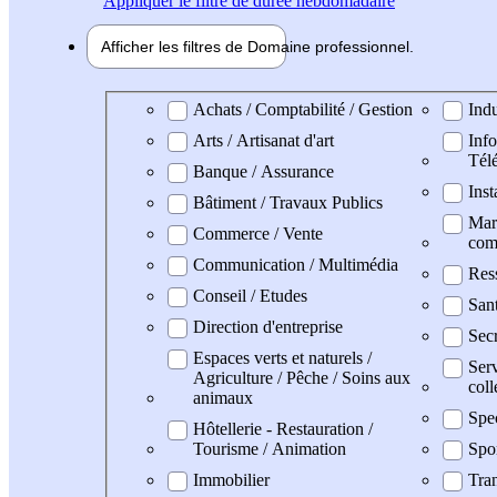
Appliquer
le filtre de durée hebdomadaire
Afficher les filtres de
Domaine pro
fessionnel
Domaine professionel
Achats / Comptabilité / Gestion
Indu
Arts / Artisanat d'art
Info
Tél
Banque / Assurance
Inst
Bâtiment / Travaux Publics
Mark
Commerce / Vente
com
Communication / Multimédia
Res
Conseil / Etudes
San
Direction d'entreprise
Secr
Espaces verts et naturels /
Serv
Agriculture / Pêche / Soins aux
coll
animaux
Spe
Hôtellerie - Restauration /
Tourisme / Animation
Spo
Immobilier
Tran