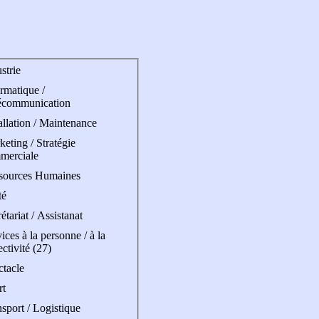
strie
rmatique /
écommunication
allation / Maintenance
eting / Stratégie
merciale
sources Humaines
té
étariat / Assistanat
ices à la personne / à la
ectivité (27)
ctacle
rt
sport / Logistique