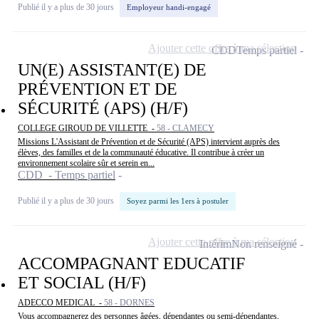
Publié il y a plus de 30 jours
Employeur handi-engagé
Ajouter cette offre à ma sélection
CDD
Temps partiel
UN(E) ASSISTANT(E) DE
PRÉVENTION ET DE
SÉCURITÉ (APS) (H/F)
COLLEGE GIROUD DE VILLETTE -
58 - CLAMECY
Missions L'Assistant de Prévention et de Sécurité (APS) intervient auprès des
élèves, des familles et de la communauté éducative. Il contribue à créer un
environnement scolaire sûr et serein en...
CDD - Temps partiel
Publié il y a plus de 30 jours
Soyez parmi les 1ers à postuler
Ajouter cette offre à ma sélection
Intérim
Non renseigné
ACCOMPAGNANT EDUCATIF
ET SOCIAL (H/F)
ADECCO MEDICAL -
58 - DORNES
Vous accompagnerez des personnes âgées, dépendantes ou semi-dépendantes,