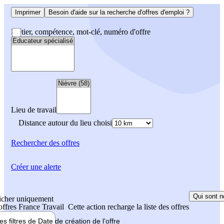
Imprimer
Besoin d'aide sur la recherche d'offres d'emploi ?
Métier, compétence, mot-clé, numéro d'offre
Lieu de travail
Distance autour du lieu choisi
Rechercher
des offres
Créer une alerte
Qui sont n
icher uniquement
 offres France Travail
Cette action recharge la liste des offres
les filtres de
Date de création
de l'offre