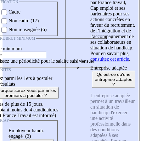
IFICATION
par France travail,
Cap emploi et ses
Cadre
partenaires pour ses
actions concrètes en
Non cadre (17)
faveur du recrutement,
Non renseignée (6)
de l’intégration et de
l’accompagnement de
IRE BRUT MINIMUM
ses collaborateurs en
situation de handicap.
re minimum
Pour en savoir plus,
consultez cet article
.
ssez une périodicité pour le salaire saisi
Entreprise adaptée
NITÉS
Qu'est-ce qu'une
z parmi les 1ers à postuler
entreprise adaptée
résultats
?
urquoi serez-vous parmi les
L'entreprise adaptée
premiers à postuler ?
permet à un travailleur
es de plus de 15 jours,
en situation de
tant moins de 4 candidatures
handicap d'exercer
t France Travail est informé)
une activité
ICAP
professionnelle dans
des conditions
Employeur handi-
adaptées à ses
engagé (2)
capacités. Pour en