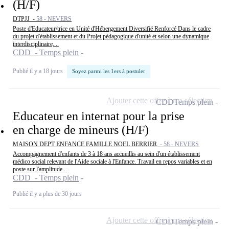
(H/F)
DTPJJ -
58 - NEVERS
Poste d'Educateur/trice en Unité d'Hébergement Diversifié Renforcé Dans le cadre
du projet d'établissement et du Projet pédagogique d'unité et selon une dynamique
interdisciplinaire,...
CDD - Temps plein
Publié il y a 18 jours
Soyez parmi les 1ers à postuler
Ajouter cette offre à ma sélection
CDD
Temps plein
Educateur en internat pour la prise
en charge de mineurs (H/F)
MAISON DEPT ENFANCE FAMILLE NOEL BERRIER -
58 - NEVERS
Accompagnement d'enfants de 3 à 18 ans accueillis au sein d'un établissement
médico social relevant de l'Aide sociale à l'Enfance. Travail en repos variables et en
poste sur l'amplitude...
CDD - Temps plein
Publié il y a plus de 30 jours
Ajouter cette offre à ma sélection
CDD
Temps plein