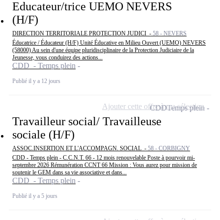
Educateur/trice UEMO NEVERS
(H/F)
DIRECTION TERRITORIALE PROTECTION JUDICI -
58 - NEVERS
Éducatrice / Éducateur (H/F) Unité Éducative en Milieu Ouvert (UEMO) NEVERS
(58000) Au sein d'une équipe pluridisciplinaire de la Protection Judiciaire de la
Jeunesse, vous conduirez des actions...
CDD - Temps plein
Publié il y a 12 jours
Ajouter cette offre à ma sélection
CDD
Temps plein
Travailleur social/ Travailleuse
sociale (H/F)
ASSOC.INSERTION ET L'ACCOMPAGN. SOCIAL -
58 - CORBIGNY
CDD - Temps plein - C.C.N.T. 66 - 12 mois renouvelable Poste à pourvoir mi-
septembre 2026 Rémunération CCNT 66 Mission : Vous aurez pour mission de
soutenir le GEM dans sa vie associative et dans...
CDD - Temps plein
Publié il y a 5 jours