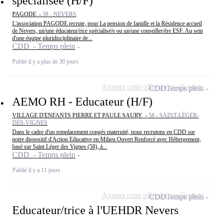
spécialisée (H/F)
PAGODE -
58 - NEVERS
L'association PAGODE recrute, pour La pension de famille et la Résidence accueil
de Nevers, un/une éducateur/rice spécialisé/e ou un/une conseiller/ère ESF. Au sein
d'une équipe pluridisciplinaire de...
CDD - Temps plein
Publié il y a plus de 30 jours
Ajouter cette offre à ma sélection
CDD
Temps plein
AEMO RH - Educateur (H/F)
VILLAGE D'ENFANTS PIERRE ET PAULE SAURY -
58 - SAINT-LÉGER-
DES-VIGNES
Dans le cadre d'un remplacement congés maternité, nous recrutons en CDD sur
notre dispositif d'Action Educative en Milieu Ouvert Renforcé avec Hébergement,
basé sur Saint Léger des Vignes (58), à...
CDD - Temps plein
Publié il y a 11 jours
Ajouter cette offre à ma sélection
CDD
Temps plein
Educateur/trice à l'UEHDR Nevers