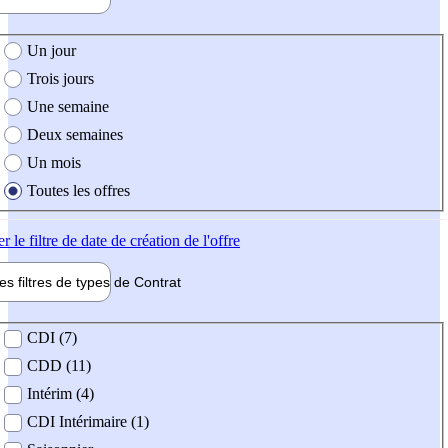
e création de l'offre
Un jour
Trois jours
Une semaine
Deux semaines
Un mois
Toutes les offres
er
le filtre de date de création de l'offre
les filtres de types de
Contrat
de contrat
CDI (7)
CDD (11)
Intérim (4)
CDI Intérimaire (1)