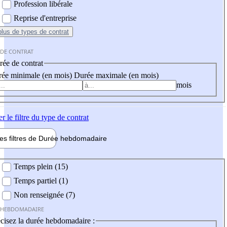
Profession libérale
Reprise d'entreprise
plus
de types de contrat
 DE CONTRAT
ée de contrat
ée minimale (en mois)
Durée maximale (en mois)
mois
er
le filtre du type de contrat
les filtres de
Durée hebdo
madaire
 hebdomadaire
Temps plein (15)
Temps partiel (1)
Non renseignée (7)
 HEBDOMADAIRE
cisez la durée hebdomadaire :