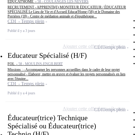
EDUCAT'HOME -
58 - COULANGES LES NEVERS
RECRUTEMENT - APPRENTI(E) MONITEUR ÉDUCATEUR / ÉDUCATEUR
SPÉCIALISÉ Le Lieu de Vie et d'Accueil Educat'Home (58) et le Domaine des
Perrières (18) - Centre de médiation animale et d'équithérapie...
CDI - Temps plein
Publié il y a 3 jours
Ajouter cette offre à ma sélection
CDI
Temps plein
Educateur Spécialisé (H/F)
FOL -
58 - MOULINS-ENGILBERT
Missions : - Accompagner les personnes accueillies dans le cadre de leur projet
personnalisé - Elaborer, mettre en œuvre et évaluer les projets personnalisés en lien
avec l'équipe...
CDI - Temps plein
Publié il y a 4 jours
Ajouter cette offre à ma sélection
CDI
Temps plein
Éducateur(trice) Technique
Spécialisé ou Éducateur(trice)
Techniq (H/F)