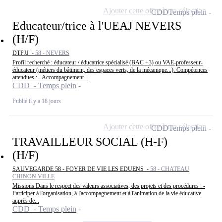
Ajouter cette offre à ma sélection
CDD
Temps plein
Educateur/trice à l'UEAJ NEVERS
(H/F)
DTPJJ -
58 - NEVERS
Profil recherché : éducateur / éducatrice spécialisé (BAC +3) ou VAE-professeur-
éducateur (métiers du bâtiment, des espaces verts, de la mécanique...). Compétences
attendues : - Accompagnement...
CDD - Temps plein
Publié il y a 18 jours
Ajouter cette offre à ma sélection
CDD
Temps plein
TRAVAILLEUR SOCIAL (H-F)
(H/F)
SAUVEGARDE 58 - FOYER DE VIE LES EDUENS -
58 - CHATEAU
CHINON VILLE
Missions Dans le respect des valeurs associatives, des projets et des procédures : -
Participer à l'organisation, à l'accompagnement et à l'animation de la vie éducative
auprès de...
CDD - Temps plein