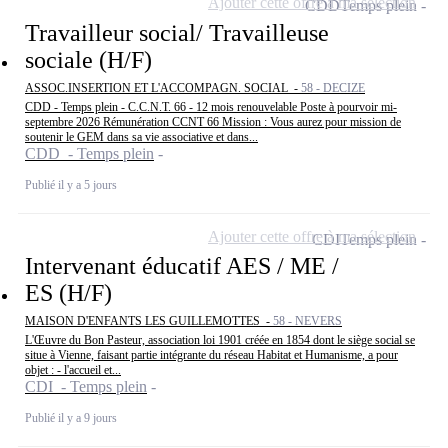
Ajouter cette offre à ma sélection
CDD
Temps plein
Travailleur social/ Travailleuse
sociale (H/F)
ASSOC.INSERTION ET L'ACCOMPAGN. SOCIAL -
58 - DECIZE
CDD - Temps plein - C.C.N.T. 66 - 12 mois renouvelable Poste à pourvoir mi-
septembre 2026 Rémunération CCNT 66 Mission : Vous aurez pour mission de
soutenir le GEM dans sa vie associative et dans...
CDD - Temps plein
Publié il y a 5 jours
Ajouter cette offre à ma sélection
CDI
Temps plein
Intervenant éducatif AES / ME /
ES (H/F)
MAISON D'ENFANTS LES GUILLEMOTTES -
58 - NEVERS
L'Œuvre du Bon Pasteur, association loi 1901 créée en 1854 dont le siège social se
situe à Vienne, faisant partie intégrante du réseau Habitat et Humanisme, a pour
objet : - l'accueil et...
CDI - Temps plein
Publié il y a 9 jours