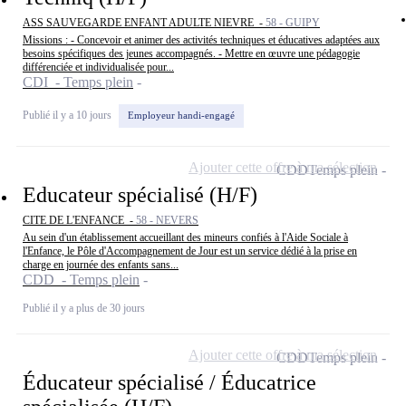
ASS SAUVEGARDE ENFANT ADULTE NIEVRE -
58 - GUIPY
Missions : - Concevoir et animer des activités techniques et éducatives adaptées aux
besoins spécifiques des jeunes accompagnés. - Mettre en œuvre une pédagogie
différenciée et individualisée pour...
CDI - Temps plein
Publié il y a 10 jours
Employeur handi-engagé
Ajouter cette offre à ma sélection
CDD
Temps plein
Educateur spécialisé (H/F)
CITE DE L'ENFANCE -
58 - NEVERS
Au sein d'un établissement accueillant des mineurs confiés à l'Aide Sociale à
l'Enfance, le Pôle d'Accompagnement de Jour est un service dédié à la prise en
charge en journée des enfants sans...
CDD - Temps plein
Publié il y a plus de 30 jours
Ajouter cette offre à ma sélection
CDD
Temps plein
Éducateur spécialisé / Éducatrice