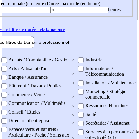
ée minimale (en heure)
Durée maximale (en heure)
heures
er
le filtre de durée hebdomadaire
les filtres de
Domaine pro
fessionnel
ne professionel
Achats / Comptabilité / Gestion
Industrie
Arts / Artisanat d'art
Informatique /
Télécommunication
Banque / Assurance
Installation / Maintenance
Bâtiment / Travaux Publics
Marketing / Stratégie
Commerce / Vente
commerciale
Communication / Multimédia
Ressources Humaines
Conseil / Etudes
Santé
Direction d'entreprise
Secrétariat / Assistanat
Espaces verts et naturels /
Services à la personne / à l
Agriculture / Pêche / Soins aux
collectivité (23)