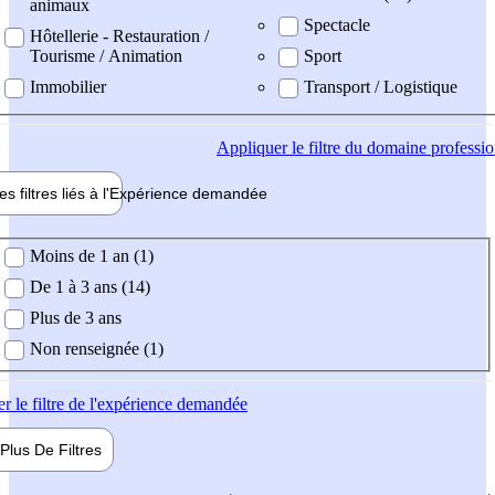
animaux
Spectacle
Hôtellerie - Restauration /
Tourisme / Animation
Sport
Immobilier
Transport / Logistique
Appliquer
le filtre du domaine professi
es filtres liés à l'
Expérience
demandée
ience demandée
Moins de 1 an (1)
De 1 à 3 ans (14)
Plus de 3 ans
Non renseignée (1)
er
le filtre de l'expérience demandée
Plus De
Filtres