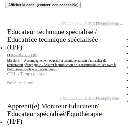
Afficher la carte
(contenu non-accessible)
Ajouter cette offre à ma sélection
CDI
Temps plein
Educateur technique spécialisé /
Educatrice technique spécialisée
(H/F)
FOL -
58 - NEVERS
Missions : - Accompagnement éducatif et technique au sein d'un atelier de
restauration pédagogique - Assurer la production de la restauration en lien avec le
Pôle Travail Protégé - Elaborer son...
CDI - Temps plein
Publié il y a 2 jours
Ajouter cette offre à ma sélection
CDI
Temps plein
Apprenti(e) Moniteur Educateur/
Educateur spécialisé/Equithérapie
(H/F)