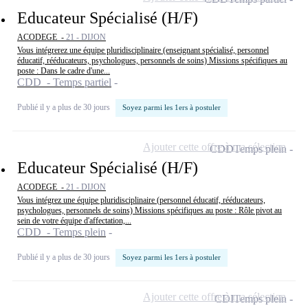
Educateur Spécialisé (H/F)
ACODEGE -
21 - DIJON
Vous intégrerez une équipe pluridisciplinaire (enseignant spécialisé, personnel
éducatif, rééducateurs, psychologues, personnels de soins) Missions spécifiques au
poste : Dans le cadre d'une...
CDD - Temps partiel
Publié il y a plus de 30 jours
Soyez parmi les 1ers à postuler
Ajouter cette offre à ma sélection
CDD
Temps plein
Educateur Spécialisé (H/F)
ACODEGE -
21 - DIJON
Vous intégrez une équipe pluridisciplinaire (personnel éducatif, rééducateurs,
psychologues, personnels de soins) Missions spécifiques au poste : Rôle pivot au
sein de votre équipe d'affectation,...
CDD - Temps plein
Publié il y a plus de 30 jours
Soyez parmi les 1ers à postuler
Ajouter cette offre à ma sélection
CDI
Temps plein