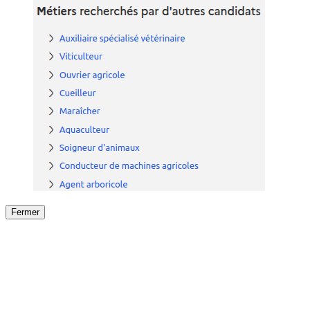
Fermer
Fermer
le détail de l'offre
/
Offre
sur
Offre précéden