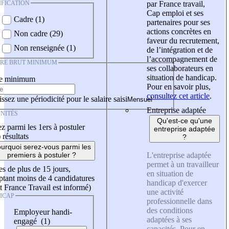
IFICATION
par France travail,
Cap emploi et ses
Cadre (1)
partenaires pour ses
actions concrètes en
Non cadre (29)
faveur du recrutement,
Non renseignée (1)
de l’intégration et de
l’accompagnement de
IRE BRUT MINIMUM
ses collaborateurs en
situation de handicap.
re minimum
Pour en savoir plus,
consultez cet article
.
ssez une périodicité pour le salaire saisi
Entreprise adaptée
NITÉS
Qu'est-ce qu'une
z parmi les 1ers à postuler
entreprise adaptée
)
résultats
?
urquoi serez-vous parmi les
L'entreprise adaptée
premiers à postuler ?
permet à un travailleur
es de plus de 15 jours,
en situation de
tant moins de 4 candidatures
handicap d'exercer
t France Travail est informé)
une activité
ICAP
professionnelle dans
des conditions
Employeur handi-
adaptées à ses
engagé (1)
capacités. Pour en