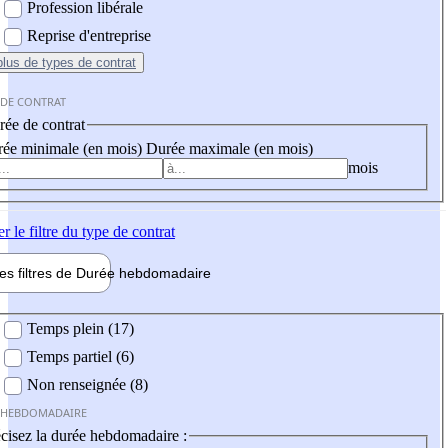
Profession libérale
Reprise d'entreprise
plus
de types de contrat
 DE CONTRAT
ée de contrat
ée minimale (en mois)
Durée maximale (en mois)
mois
er
le filtre du type de contrat
les filtres de
Durée hebdo
madaire
 hebdomadaire
Temps plein (17)
Temps partiel (6)
Non renseignée (8)
 HEBDOMADAIRE
cisez la durée hebdomadaire :