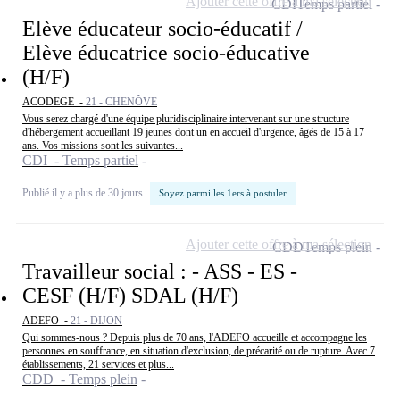
Ajouter cette offre à ma sélection
CDI
Temps partiel
Elève éducateur socio-éducatif /
Elève éducatrice socio-éducative
(H/F)
ACODEGE -
21 - CHENÔVE
Vous serez chargé d'une équipe pluridisciplinaire intervenant sur une structure
d'hébergement accueillant 19 jeunes dont un en accueil d'urgence, âgés de 15 à 17
ans. Vos missions sont les suivantes...
CDI - Temps partiel
Publié il y a plus de 30 jours
Soyez parmi les 1ers à postuler
Ajouter cette offre à ma sélection
CDD
Temps plein
Travailleur social : - ASS - ES -
CESF (H/F) SDAL (H/F)
ADEFO -
21 - DIJON
Qui sommes-nous ? Depuis plus de 70 ans, l'ADEFO accueille et accompagne les
personnes en souffrance, en situation d'exclusion, de précarité ou de rupture. Avec 7
établissements, 21 services et plus...
CDD - Temps plein