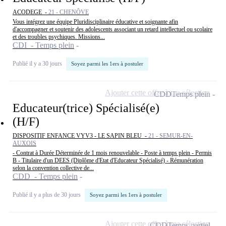
ACODEGE -
21 - CHENÔVE
Vous intégrez une équipe Pluridisciplinaire éducative et soignante afin
d'accompagner et soutenir des adolescents associant un retard intellectuel ou scolaire
et des troubles psychiques. Missions...
CDI - Temps plein
Publié il y a 30 jours
Soyez parmi les 1ers à postuler
Ajouter cette offre à ma sélection
CDD
Temps plein
Educateur(trice) Spécialisé(e)
(H/F)
DISPOSITIF ENFANCE VYV3 - LE SAPIN BLEU -
21 - SEMUR-EN-
AUXOIS
- Contrat à Durée Déterminée de 1 mois renouvelable - Poste à temps plein - Permis
B - Titulaire d'un DEES (Diplôme d'Etat d'Educateur Spécialisé) - Rémunération
selon la convention collective de...
CDD - Temps plein
Publié il y a plus de 30 jours
Soyez parmi les 1ers à postuler
Ajouter cette offre à ma sélection
CDD
Temps partiel