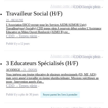
Ajouter cette offre à ma sélection
CDD
Temps plein
Travailleur Social (H/F)
21 - BEAUNE
L'Association EHCO recrute pour les Services AEDR/AEMOR Un(e)
Travailleur(euse) Social(e) CDD temps plein A pourvoir début octobre L'Assistance
Educative en Milieu Ouvert Renforcée (AEMO R) est...
CDD - Temps plein
Publié il y a 12 jours
Ajouter cette offre à ma sélection
CDD
Temps plein
3 Educateurs Spécialisés (H/F)
ACODEGE -
21 - DIJON
Vous intégrez une équipe éducative de plusieurs professionnels (ES, ME, AES)
mais serez amené à travailler en équipe pluridisciplinaire. Missions spécifiques au
poste : Intervention auprès d'un...
CDD - Temps plein
Publié il y a plus de 30 jours
Soyez parmi les 1ers à postuler