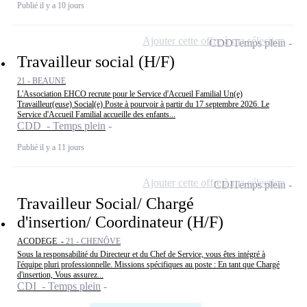
Publié il y a 10 jours
Ajouter cette offre à ma sélection
CDD
Temps plein
Travailleur social (H/F)
21 - BEAUNE
L'Association EHCO recrute pour le Service d'Accueil Familial Un(e)
Travailleur(euse) Social(e) Poste à pourvoir à partir du 17 septembre 2026. Le
Service d'Accueil Familial accueille des enfants...
CDD - Temps plein
Publié il y a 11 jours
Ajouter cette offre à ma sélection
CDI
Temps plein
Travailleur Social/ Chargé
d'insertion/ Coordinateur (H/F)
ACODEGE -
21 - CHENÔVE
Sous la responsabilité du Directeur et du Chef de Service, vous êtes intégré à
l'équipe pluri professionnelle. Missions spécifiques au poste : En tant que Chargé
d'insertion, Vous assurez...
CDI - Temps plein