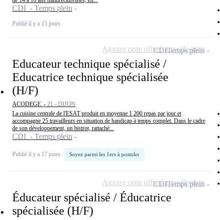
de 14 à 18 ans multirécidivistes, en...
CDI - Temps plein
Publié il y a 15 jours
Ajouter cette offre à ma sélection
CDI
Temps plein
Educateur technique spécialisé /
Educatrice technique spécialisée
(H/F)
ACODEGE -
21 - DIJON
La cuisine centrale de l'ESAT produit en moyenne 1 200 repas par jour et
accompagne 25 travailleurs en situation de handicap à temps complet. Dans le cadre
de son développement, un bistrot, rattaché...
CDI - Temps plein
Publié il y a 17 jours
Soyez parmi les 1ers à postuler
Ajouter cette offre à ma sélection
CDI
Temps plein
Éducateur spécialisé / Éducatrice
spécialisée (H/F)