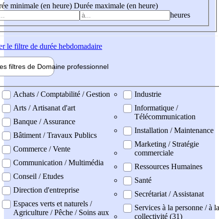
ée minimale (en heure)
Durée maximale (en heure)
heures
er
le filtre de durée hebdomadaire
les filtres de
Domaine pro
fessionnel
ne professionel
Achats / Comptabilité / Gestion
Industrie
Arts / Artisanat d'art
Informatique /
Télécommunication
Banque / Assurance
Installation / Maintenance
Bâtiment / Travaux Publics
Marketing / Stratégie
Commerce / Vente
commerciale
Communication / Multimédia
Ressources Humaines
Conseil / Etudes
Santé
Direction d'entreprise
Secrétariat / Assistanat
Espaces verts et naturels /
Services à la personne / à l
Agriculture / Pêche / Soins aux
collectivité (31)