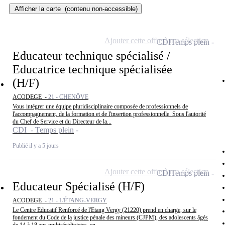
Afficher la carte
(contenu non-accessible)
Ajouter cette offre à ma sélection
CDI
Temps plein
Educateur technique spécialisé /
Educatrice technique spécialisée
(H/F)
ACODEGE -
21 - CHENÔVE
Vous intégrer une équipe pluridisciplinaire composée de professionnels de
l'accompagnement, de la formation et de l'insertion professionnelle. Sous l'autorité
du Chef de Service et du Directeur de la...
CDI - Temps plein
Publié il y a 5 jours
Ajouter cette offre à ma sélection
CDI
Temps plein
Educateur Spécialisé (H/F)
ACODEGE -
21 - L'ÉTANG-VERGY
Le Centre Educatif Renforcé de l'Etang Vergy (21220) prend en charge, sur le
fondement du Code de la justice pénale des mineurs (CJPM), des adolescents âgés