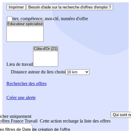
Imprimer
Besoin d'aide sur la recherche d'offres d'emploi ?
Métier, compétence, mot-clé, numéro d'offre
Lieu de travail
Distance autour du lieu choisi
Rechercher
des offres
Créer une alerte
Qui sont n
icher uniquement
 offres France Travail
Cette action recharge la liste des offres
les filtres de
Date de création
de l'offre