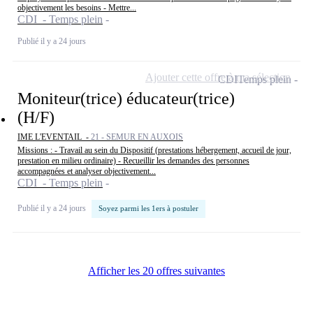
objectivement les besoins - Mettre...
CDI - Temps plein
Publié il y a 24 jours
Ajouter cette offre à ma sélection
CDI
Temps plein
Moniteur(trice) éducateur(trice)
(H/F)
IME L'EVENTAIL -
21 - SEMUR EN AUXOIS
Missions : - Travail au sein du Dispositif (prestations hébergement, accueil de jour,
prestation en milieu ordinaire) - Recueillir les demandes des personnes
accompagnées et analyser objectivement...
CDI - Temps plein
Publié il y a 24 jours
Soyez parmi les 1ers à postuler
Afficher les 20 offres suivantes