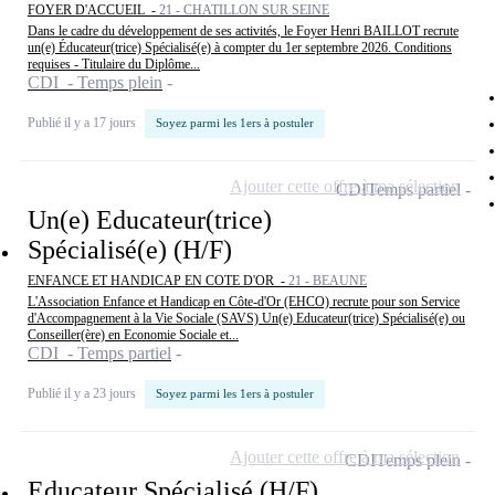
FOYER D'ACCUEIL -
21 - CHATILLON SUR SEINE
Dans le cadre du développement de ses activités, le Foyer Henri BAILLOT recrute
un(e) Éducateur(trice) Spécialisé(e) à compter du 1er septembre 2026. Conditions
requises - Titulaire du Diplôme...
CDI - Temps plein
Publié il y a 17 jours
Soyez parmi les 1ers à postuler
Ajouter cette offre à ma sélection
CDI
Temps partiel
Un(e) Educateur(trice)
Spécialisé(e) (H/F)
ENFANCE ET HANDICAP EN COTE D'OR -
21 - BEAUNE
L'Association Enfance et Handicap en Côte-d'Or (EHCO) recrute pour son Service
d'Accompagnement à la Vie Sociale (SAVS) Un(e) Educateur(trice) Spécialisé(e) ou
Conseiller(ère) en Economie Sociale et...
CDI - Temps partiel
Publié il y a 23 jours
Soyez parmi les 1ers à postuler
Ajouter cette offre à ma sélection
CDI
Temps plein
Educateur Spécialisé (H/F)