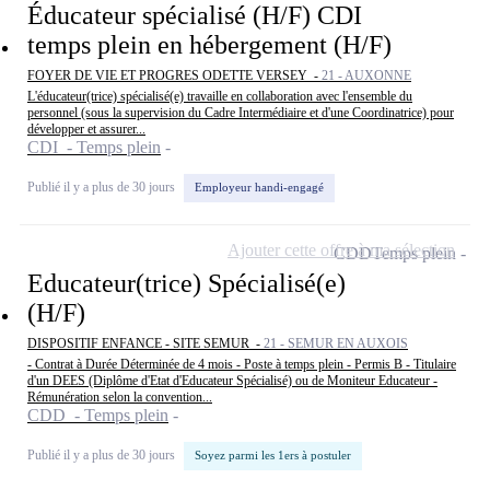
Éducateur spécialisé (H/F) CDI
temps plein en hébergement (H/F)
FOYER DE VIE ET PROGRES ODETTE VERSEY -
21 - AUXONNE
L'éducateur(trice) spécialisé(e) travaille en collaboration avec l'ensemble du
personnel (sous la supervision du Cadre Intermédiaire et d'une Coordinatrice) pour
développer et assurer...
CDI - Temps plein
Publié il y a plus de 30 jours
Employeur handi-engagé
Ajouter cette offre à ma sélection
CDD
Temps plein
Educateur(trice) Spécialisé(e)
(H/F)
DISPOSITIF ENFANCE - SITE SEMUR -
21 - SEMUR EN AUXOIS
- Contrat à Durée Déterminée de 4 mois - Poste à temps plein - Permis B - Titulaire
d'un DEES (Diplôme d'Etat d'Educateur Spécialisé) ou de Moniteur Educateur -
Rémunération selon la convention...
CDD - Temps plein
Publié il y a plus de 30 jours
Soyez parmi les 1ers à postuler