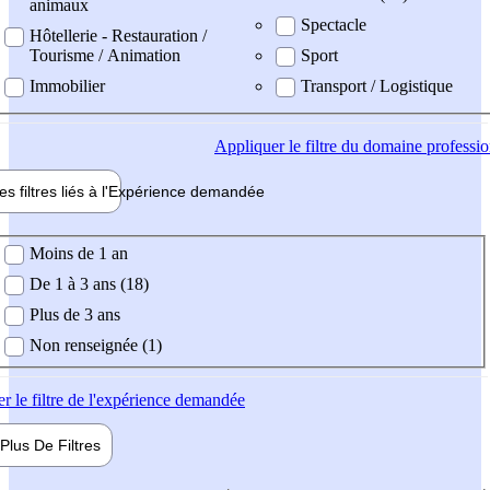
animaux
Spectacle
Hôtellerie - Restauration /
Tourisme / Animation
Sport
Immobilier
Transport / Logistique
Appliquer
le filtre du domaine professi
es filtres liés à l'
Expérience
demandée
ience demandée
Moins de 1 an
De 1 à 3 ans (18)
Plus de 3 ans
Non renseignée (1)
er
le filtre de l'expérience demandée
Plus De
Filtres