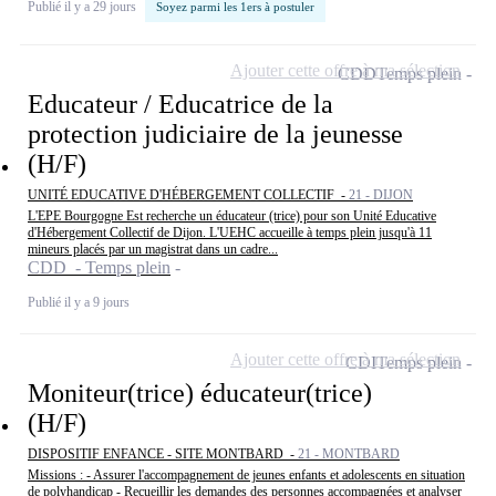
Publié il y a 29 jours
Soyez parmi les 1ers à postuler
Ajouter cette offre à ma sélection
CDD
Temps plein
Educateur / Educatrice de la
protection judiciaire de la jeunesse
(H/F)
UNITÉ EDUCATIVE D'HÉBERGEMENT COLLECTIF -
21 - DIJON
L'EPE Bourgogne Est recherche un éducateur (trice) pour son Unité Educative
d'Hébergement Collectif de Dijon. L'UEHC accueille à temps plein jusqu'à 11
mineurs placés par un magistrat dans un cadre...
CDD - Temps plein
Publié il y a 9 jours
Ajouter cette offre à ma sélection
CDI
Temps plein
Moniteur(trice) éducateur(trice)
(H/F)
DISPOSITIF ENFANCE - SITE MONTBARD -
21 - MONTBARD
Missions : - Assurer l'accompagnement de jeunes enfants et adolescents en situation
de polyhandicap - Recueillir les demandes des personnes accompagnées et analyser