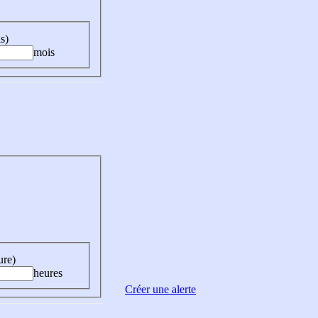
s)
mois
ure)
heures
Créer une alerte