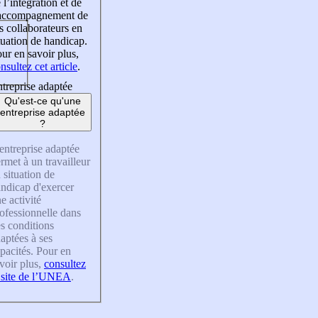
 l’intégration et de
’accompagnement de
s collaborateurs en
tuation de handicap.
ur en savoir plus,
nsultez cet article
.
treprise adaptée
Qu'est-ce qu'une
entreprise adaptée
?
entreprise adaptée
rmet à un travailleur
 situation de
ndicap d'exercer
e activité
ofessionnelle dans
s conditions
aptées à ses
pacités. Pour en
voir plus,
consultez
 site de l’UNEA
.