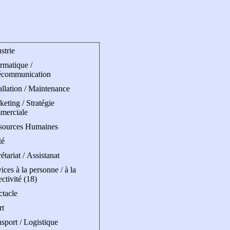
strie
rmatique /
écommunication
allation / Maintenance
eting / Stratégie
merciale
sources Humaines
té
étariat / Assistanat
ices à la personne / à la
ectivité (18)
ctacle
rt
sport / Logistique