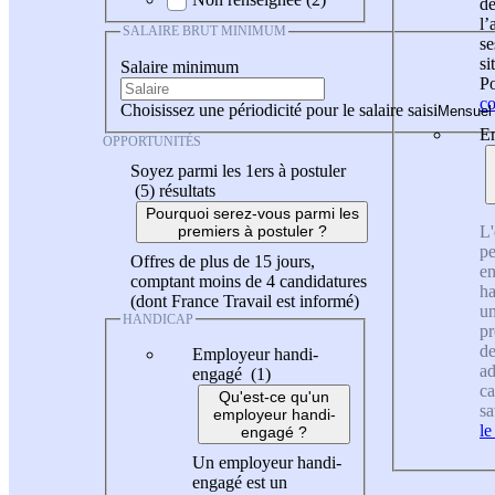
de
l
SALAIRE BRUT MINIMUM
se
si
Salaire minimum
Po
co
Choisissez une périodicité pour le salaire saisi
En
OPPORTUNITÉS
Soyez parmi les 1ers à postuler
(5)
résultats
Pourquoi serez-vous parmi les
L'
premiers à postuler ?
pe
Offres de plus de 15 jours,
en
comptant moins de 4 candidatures
ha
(dont France Travail est informé)
un
HANDICAP
pr
de
Employeur handi-
ad
engagé (1)
ca
Qu'est-ce qu'un
sa
employeur handi-
le
engagé ?
Un employeur handi-
engagé est un