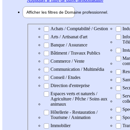
Appliquer
le filtre de durée hebdomadaire
Afficher les filtres de
Domaine pro
fessionnel
Domaine professionel
Achats / Comptabilité / Gestion
Indu
Arts / Artisanat d'art
Info
Tél
Banque / Assurance
Inst
Bâtiment / Travaux Publics
Mark
Commerce / Vente
com
Communication / Multimédia
Res
Conseil / Etudes
San
Direction d'entreprise
Secr
Espaces verts et naturels /
Serv
Agriculture / Pêche / Soins aux
coll
animaux
Spe
Hôtellerie - Restauration /
Tourisme / Animation
Spo
Immobilier
Tran