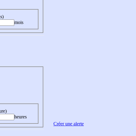
s)
mois
ure)
heures
Créer une alerte