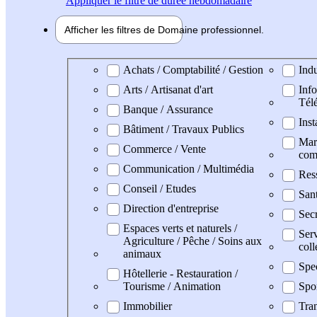
Appliquer
le filtre de durée hebdomadaire
Afficher les filtres de
Domaine pro
fessionnel
Domaine professionel
Achats / Comptabilité / Gestion
Indu
Arts / Artisanat d'art
Info
Tél
Banque / Assurance
Inst
Bâtiment / Travaux Publics
Mark
Commerce / Vente
com
Communication / Multimédia
Res
Conseil / Etudes
San
Direction d'entreprise
Secr
Espaces verts et naturels /
Serv
Agriculture / Pêche / Soins aux
coll
animaux
Spe
Hôtellerie - Restauration /
Tourisme / Animation
Spo
Immobilier
Tran