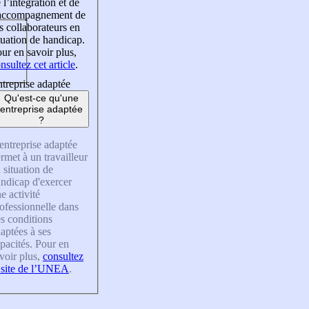
 l’intégration et de
’accompagnement de
s collaborateurs en
tuation de handicap.
ur en savoir plus,
nsultez cet article
.
treprise adaptée
Qu'est-ce qu'une
entreprise adaptée
?
entreprise adaptée
rmet à un travailleur
 situation de
ndicap d'exercer
e activité
ofessionnelle dans
s conditions
aptées à ses
pacités. Pour en
voir plus,
consultez
 site de l’UNEA
.