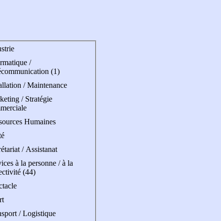
strie
rmatique /
écommunication (1)
allation / Maintenance
eting / Stratégie
merciale
sources Humaines
té
étariat / Assistanat
ices à la personne / à la
ectivité (44)
ctacle
rt
sport / Logistique