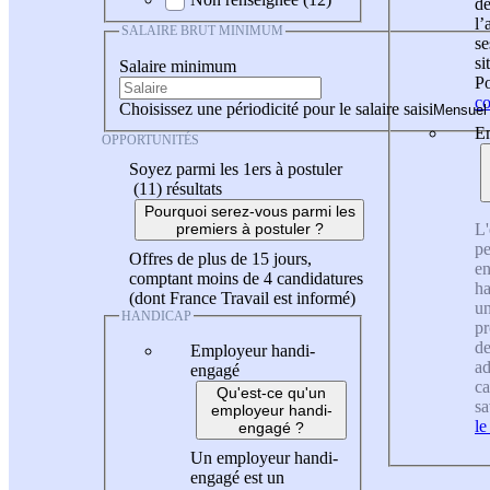
de
l
SALAIRE BRUT MINIMUM
se
si
Salaire minimum
Po
co
Choisissez une périodicité pour le salaire saisi
En
OPPORTUNITÉS
Soyez parmi les 1ers à postuler
(11)
résultats
Pourquoi serez-vous parmi les
L'
premiers à postuler ?
pe
Offres de plus de 15 jours,
en
comptant moins de 4 candidatures
ha
(dont France Travail est informé)
un
HANDICAP
pr
de
Employeur handi-
ad
engagé
ca
Qu'est-ce qu'un
sa
employeur handi-
le
engagé ?
Un employeur handi-
engagé est un