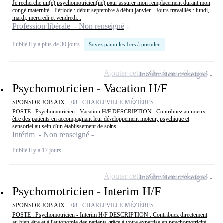
Je recherche un(e) psychomotricien(ne) pour assurer mon remplacement durant mon
congé maternité. -Période : début septembre à début janvier - Jours travaillés : lundi,
mardi, mercredi et vendredi...
Profession libérale - Non renseigné
Publié il y a plus de 30 jours
Soyez parmi les 1ers à postuler
Ajouter cette offre à ma sélection
Intérim
Non renseigné
Psychomotricien - Vacation H/F
SPONSOR JOB AIX -
08 - CHARLEVILLE-MÉZIÈRES
POSTE : Psychomotricien - Vacation H/F DESCRIPTION : Contribuez au mieux-
être des patients en accompagnant leur développement moteur, psychique et
sensoriel au sein d'un établissement de soins...
Intérim - Non renseigné
Publié il y a 17 jours
Ajouter cette offre à ma sélection
Intérim
Non renseigné
Psychomotricien - Interim H/F
SPONSOR JOB AIX -
08 - CHARLEVILLE-MÉZIÈRES
POSTE : Psychomotricien - Interim H/F DESCRIPTION : Contribuez directement
au bien-être et à l'autonomie des patients grâce à votre expertise en psychomotricité.