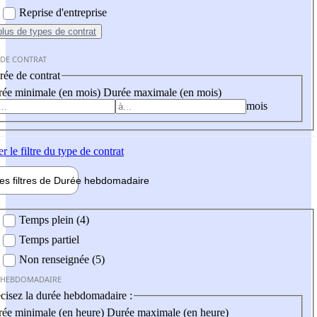
Reprise d'entreprise
plus
de types de contrat
 DE CONTRAT
ée de contrat
ée minimale (en mois)
Durée maximale (en mois)
mois
er
le filtre du type de contrat
les filtres de
Durée hebdo
madaire
 hebdomadaire
Temps plein (4)
Temps partiel
Non renseignée (5)
 HEBDOMADAIRE
cisez la durée hebdomadaire :
ée minimale (en heure)
Durée maximale (en heure)