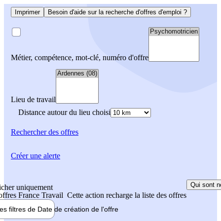
Imprimer
Besoin d'aide sur la recherche d'offres d'emploi ?
Métier, compétence, mot-clé, numéro d'offre
Lieu de travail
Distance autour du lieu choisi
Rechercher
des offres
Créer une alerte
Qui sont n
icher uniquement
 offres France Travail
Cette action recharge la liste des offres
les filtres de
Date de création
de l'offre