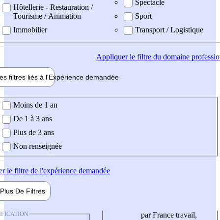
Spectacle
Hôtellerie - Restauration /
Tourisme / Animation
Sport
Immobilier
Transport / Logistique
Appliquer
le filtre du domaine professi
es filtres liés à l'
Expérience
demandée
ience demandée
Moins de 1 an
De 1 à 3 ans
Plus de 3 ans
Non renseignée
er
le filtre de l'expérience demandée
Plus De
Filtres
IFICATION
par France travail,