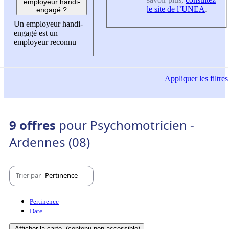
employeur handi-
le site de l’UNEA
.
engagé ?
Un employeur handi-
engagé est un
employeur reconnu
Appliquer
les filtres
9 offres
pour Psychomotricien -
Ardennes (08)
Trier par
Pertinence
Pertinence
Date
Afficher la carte
(contenu non-accessible)