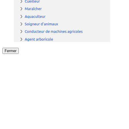
Fermer
Fermer
le détail de l'offre
/
Offre
sur
Offre précéden