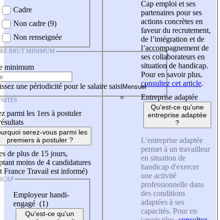
Cap emploi et ses
Cadre
partenaires pour ses
actions concrètes en
Non cadre (9)
faveur du recrutement,
Non renseignée
de l’intégration et de
l’accompagnement de
IRE BRUT MINIMUM
ses collaborateurs en
situation de handicap.
re minimum
Pour en savoir plus,
consultez cet article
.
ssez une périodicité pour le salaire saisi
Entreprise adaptée
NITÉS
Qu'est-ce qu'une
z parmi les 1ers à postuler
entreprise adaptée
résultats
?
urquoi serez-vous parmi les
L'entreprise adaptée
premiers à postuler ?
permet à un travailleur
es de plus de 15 jours,
en situation de
tant moins de 4 candidatures
handicap d'exercer
t France Travail est informé)
une activité
ICAP
professionnelle dans
des conditions
Employeur handi-
adaptées à ses
engagé (1)
capacités. Pour en
Qu'est-ce qu'un
savoir plus,
consultez