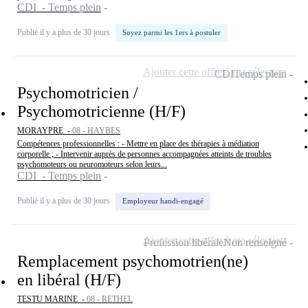
CDI - Temps plein
Publié il y a plus de 30 jours
Soyez parmi les 1ers à postuler
Ajouter cette offre à ma sélection
CDI
Temps plein
Psychomotricien /
Psychomotricienne (H/F)
MORAYPRE -
08 - HAYBES
Compétences professionnelles : - Mettre en place des thérapies à médiation
corporelle ; - Intervenir auprès de personnes accompagnées atteints de troubles
psychomoteurs ou neuromoteurs selon leurs...
CDI - Temps plein
Publié il y a plus de 30 jours
Employeur handi-engagé
Ajouter cette offre à ma sélection
Profession libérale
Non renseigné
Remplacement psychomotrien(ne)
en libéral (H/F)
TESTU MARINE -
08 - RETHEL