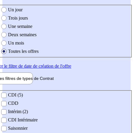
e création de l'offre
Un jour
Trois jours
Une semaine
Deux semaines
Un mois
Toutes les offres
er
le filtre de date de création de l'offre
les filtres de types de
Contrat
de contrat
CDI (5)
CDD
Intérim (2)
CDI Intérimaire
Saisonnier