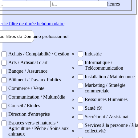
heures
er
le filtre de durée hebdomadaire
les filtres de
Domaine pro
fessionnel
ne professionel
Achats / Comptabilité / Gestion
Industrie
Arts / Artisanat d'art
Informatique /
Télécommunication
Banque / Assurance
Installation / Maintenance
Bâtiment / Travaux Publics
Marketing / Stratégie
Commerce / Vente
commerciale
Communication / Multimédia
Ressources Humaines
Conseil / Etudes
Santé (9)
Direction d'entreprise
Secrétariat / Assistanat
Espaces verts et naturels /
Services à la personne / à l
Agriculture / Pêche / Soins aux
collectivité
animaux