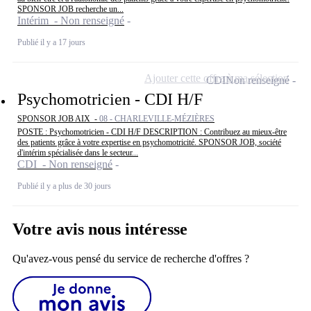
SPONSOR JOB recherche un...
Intérim - Non renseigné
Publié il y a 17 jours
Ajouter cette offre à ma sélection
CDI
Non renseigné
Psychomotricien - CDI H/F
SPONSOR JOB AIX -
08 - CHARLEVILLE-MÉZIÈRES
POSTE : Psychomotricien - CDI H/F DESCRIPTION : Contribuez au mieux-être
des patients grâce à votre expertise en psychomotricité. SPONSOR JOB, société
d'intérim spécialisée dans le secteur...
CDI - Non renseigné
Publié il y a plus de 30 jours
Votre avis nous intéresse
Qu'avez-vous pensé du service de recherche d'offres ?