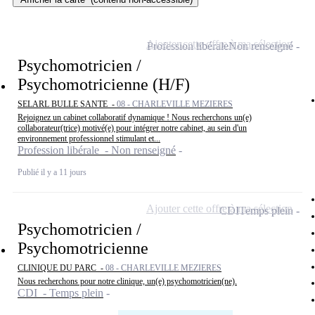
Ajouter cette offre à ma sélection
Profession libérale
Non renseigné
Psychomotricien /
Psychomotricienne (H/F)
SELARL BULLE SANTE -
08 - CHARLEVILLE MEZIERES
Rejoignez un cabinet collaboratif dynamique ! Nous recherchons un(e)
collaborateur(trice) motivé(e) pour intégrer notre cabinet, au sein d'un
environnement professionnel stimulant et...
Profession libérale - Non renseigné
Publié il y a 11 jours
Ajouter cette offre à ma sélection
CDI
Temps plein
Psychomotricien /
Psychomotricienne
CLINIQUE DU PARC -
08 - CHARLEVILLE MEZIERES
Nous recherchons pour notre clinique, un(e) psychomotricien(ne).
CDI - Temps plein