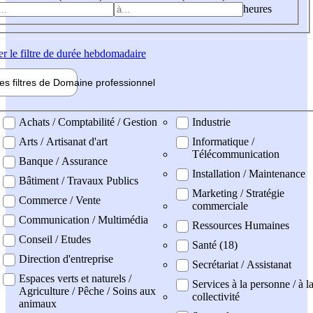
heures
er
le filtre de durée hebdomadaire
les filtres de
Domaine pro
fessionnel
ne professionel
Achats / Comptabilité / Gestion
Industrie
Arts / Artisanat d'art
Informatique /
Télécommunication
Banque / Assurance
Installation / Maintenance
Bâtiment / Travaux Publics
Marketing / Stratégie
Commerce / Vente
commerciale
Communication / Multimédia
Ressources Humaines
Conseil / Etudes
Santé (18)
Direction d'entreprise
Secrétariat / Assistanat
Espaces verts et naturels /
Services à la personne / à l
Agriculture / Pêche / Soins aux
collectivité
animaux