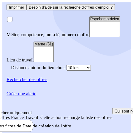
Imprimer
Besoin d'aide sur la recherche d'offres d'emploi ?
Métier, compétence, mot-clé, numéro d'offre
Lieu de travail
Distance autour du lieu choisi
Rechercher
des offres
Créer une alerte
Qui sont n
icher uniquement
 offres France Travail
Cette action recharge la liste des offres
les filtres de
Date de création
de l'offre