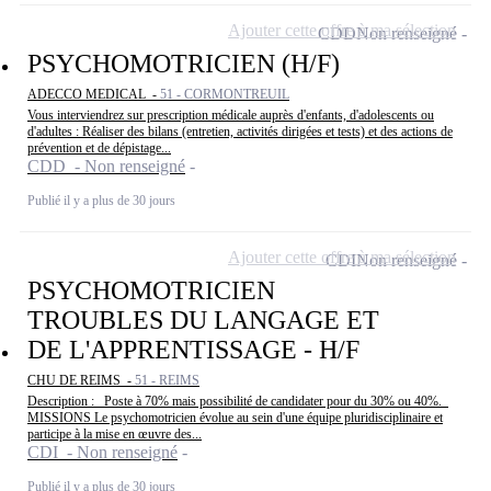
Ajouter cette offre à ma sélection
CDD
Non renseigné
PSYCHOMOTRICIEN (H/F)
ADECCO MEDICAL -
51 - CORMONTREUIL
Vous interviendrez sur prescription médicale auprès d'enfants, d'adolescents ou
d'adultes : Réaliser des bilans (entretien, activités dirigées et tests) et des actions de
prévention et de dépistage...
CDD - Non renseigné
Publié il y a plus de 30 jours
Ajouter cette offre à ma sélection
CDI
Non renseigné
PSYCHOMOTRICIEN
TROUBLES DU LANGAGE ET
DE L'APPRENTISSAGE - H/F
CHU DE REIMS -
51 - REIMS
Description : _Poste à 70% mais possibilité de candidater pour du 30% ou 40%._
MISSIONS Le psychomotricien évolue au sein d'une équipe pluridisciplinaire et
participe à la mise en œuvre des...
CDI - Non renseigné
Publié il y a plus de 30 jours