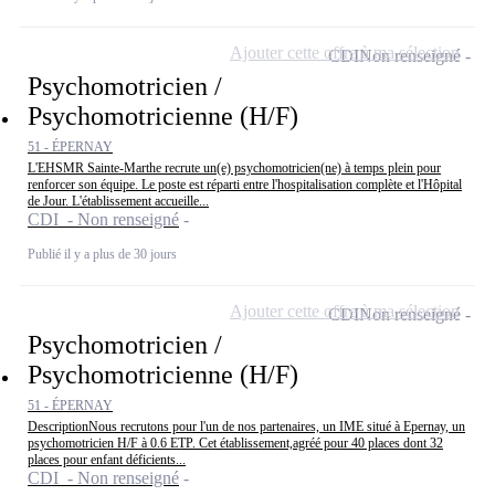
Ajouter cette offre à ma sélection
CDI
Non renseigné
Psychomotricien /
Psychomotricienne (H/F)
51 - ÉPERNAY
L'EHSMR Sainte-Marthe recrute un(e) psychomotricien(ne) à temps plein pour
renforcer son équipe. Le poste est réparti entre l'hospitalisation complète et l'Hôpital
de Jour. L'établissement accueille...
CDI - Non renseigné
Publié il y a plus de 30 jours
Ajouter cette offre à ma sélection
CDI
Non renseigné
Psychomotricien /
Psychomotricienne (H/F)
51 - ÉPERNAY
DescriptionNous recrutons pour l'un de nos partenaires, un IME situé à Epernay, un
psychomotricien H/F à 0.6 ETP. Cet établissement,agréé pour 40 places dont 32
places pour enfant déficients...
CDI - Non renseigné