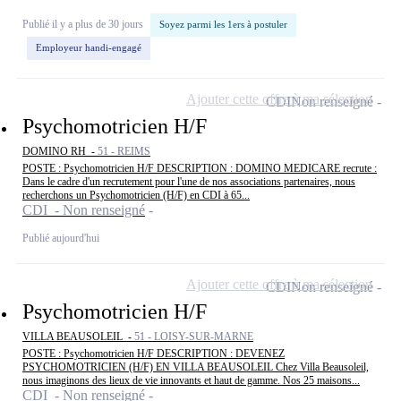
Publié il y a plus de 30 jours
Soyez parmi les 1ers à postuler
Employeur handi-engagé
Ajouter cette offre à ma sélection
CDI
Non renseigné
Psychomotricien H/F
DOMINO RH -
51 - REIMS
POSTE : Psychomotricien H/F DESCRIPTION : DOMINO MEDICARE recrute :
Dans le cadre d'un recrutement pour l'une de nos associations partenaires, nous
recherchons un Psychomotricien (H/F) en CDI à 65...
CDI - Non renseigné
Publié aujourd'hui
Ajouter cette offre à ma sélection
CDI
Non renseigné
Psychomotricien H/F
VILLA BEAUSOLEIL -
51 - LOISY-SUR-MARNE
POSTE : Psychomotricien H/F DESCRIPTION : DEVENEZ
PSYCHOMOTRICIEN (H/F) EN VILLA BEAUSOLEIL Chez Villa Beausoleil,
nous imaginons des lieux de vie innovants et haut de gamme. Nos 25 maisons...
CDI - Non renseigné