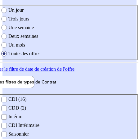
e création de l'offre
Un jour
Trois jours
Une semaine
Deux semaines
Un mois
Toutes les offres
er
le filtre de date de création de l'offre
les filtres de types de
Contrat
de contrat
CDI (16)
CDD (2)
Intérim
CDI Intérimaire
Saisonnier