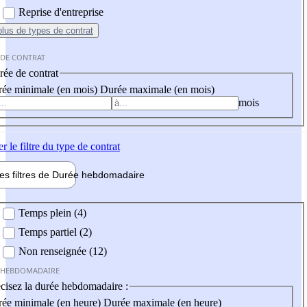
Reprise d'entreprise
plus
de types de contrat
 DE CONTRAT
ée de contrat
ée minimale (en mois)
Durée maximale (en mois)
mois
er
le filtre du type de contrat
les filtres de
Durée hebdo
madaire
 hebdomadaire
Temps plein (4)
Temps partiel (2)
Non renseignée (12)
 HEBDOMADAIRE
cisez la durée hebdomadaire :
ée minimale (en heure)
Durée maximale (en heure)