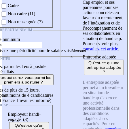
Cap emploi et ses
Cadre
partenaires pour ses
actions concrètes en
Non cadre (11)
faveur du recrutement,
Non renseignée (7)
de l’intégration et de
l’accompagnement de
IRE BRUT MINIMUM
ses collaborateurs en
situation de handicap.
re minimum
Pour en savoir plus,
consultez cet article
.
ssez une périodicité pour le salaire saisi
Entreprise adaptée
NITÉS
Qu'est-ce qu'une
z parmi les 1ers à postuler
entreprise adaptée
résultats
?
urquoi serez-vous parmi les
L'entreprise adaptée
premiers à postuler ?
permet à un travailleur
es de plus de 15 jours,
en situation de
tant moins de 4 candidatures
handicap d'exercer
t France Travail est informé)
une activité
ICAP
professionnelle dans
des conditions
Employeur handi-
adaptées à ses
engagé (3)
capacités. Pour en
Qu'est-ce qu'un
savoir plus,
consultez