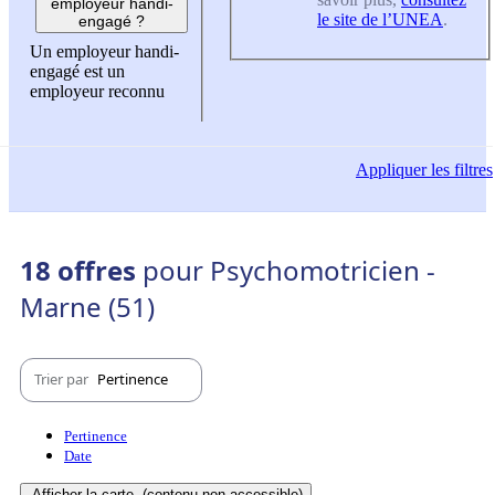
employeur handi-
le site de l’UNEA
.
engagé ?
Un employeur handi-
engagé est un
employeur reconnu
Appliquer
les filtres
18 offres
pour Psychomotricien -
Marne (51)
Trier par
Pertinence
Pertinence
Date
Afficher la carte
(contenu non-accessible)