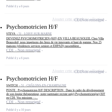
Publié il y a 6 jours
Ajouter cette offre à ma sélection
CDI
Non renseigné
Psychomotricien H/F
STEVA -
51 - LOISY-SUR-MARNE
DEVENEZ PSYCHOMOTRICIEN (H/F) EN VILLA BEAUSOLEIL Chez Villa
Beausoleil, nous imaginons des lieux de vie innovants et haut de gamme. Nos 25
maisons (résidences services seniors et EHPAD) rassemblent...
CDI - Non renseigné
Publié il y a 6 jours
Ajouter cette offre à ma sélection
CDI
Non renseigné
Psychomotricien H/F
SWITCH -
51 - CHÂLONS-EN-CHAMPAGNE
POSTE : Psychomotricien H/F DESCRIPTION : Dans le cadre du développement
de son équipe thérapeutique, notre partenaire recrute un(e) Psychomotricien(ne) H/F
en CDI. Vos missions : -...
CDI - Non renseigné
Publié il y a 10 jours