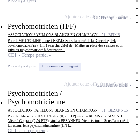
Publié il y a 9 jours
Ajouter cette offre à ma sélection
CDI
Temps partiel
Psychomotricien (H/F)
ASSOCIATION PAPILLONS BLANCS EN CHAMPAGN -
51 - REIMS
Pour l'IME L'EOLINE, situé à REIMS Sous l'autorité de la Directrice, le/la
psychomotricien(ne) (H/F) sera chargé(e) de : Mettre en place des séances et un
suivi en psychomotricité à destination...
CDI - Temps partiel
Publié il y a 9 jours
Employeur handi-engagé
Ajouter cette offre à ma sélection
CDI
Temps plein
Psychomotricien /
Psychomotricienne
ASSOCIATION PAPILLONS BLANCS EN CHAMPAGN -
51 - BEZANNES
Pour l'établissement l'IME L'Eoline (0,50 ETP) située à REIMS et le SESSAD
Mistral Gagnant (0,50 ETP), situé à BEZANNES. Vos missions : Sous l'autorité du
Directeur, le/la psychomotricien(ne) (H/F)...
CDI - Temps plein