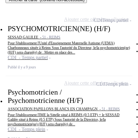
Ajouter cette offre à ma sélection
CDI
Temps partiel
PSYCHOMOTRICIEN(NE) (H/F)
SESSAD GALILEE -
51 - REIMS
Pour l'établissement l'Unité d'Enseignement Maternelle Autisme (UEMA)
Charbonneaux située à Reims Sous l'autorité du Directeur, le/la psychomotricien(ne)
(H/F) sera chargé(e) de : Mettre en place des...
CDI - Temps partiel
Publié il y a 9 jours
Ajouter cette offre à ma sélection
CDI
Temps plein
Psychomotricien /
Psychomotricienne (H/F)
ASSOCIATION PAPILLONS BLANCS EN CHAMPAGN -
51 - REIMS
Pour l'établissement l'IME la Sittelle situé à REIMS (0.5 ETP) + le SESSAD
Galilée situé à Reims (0.5 ETP) Sous l'autorité de la Directrice, le/la
psychomotricien(ne) (H/F) sera chargé(e) de...
CDI - Temps plein