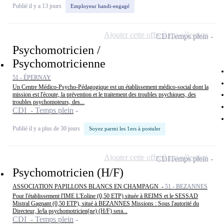
Publié il y a 13 jours
Employeur handi-engagé
Ajouter cette offre à ma sélection
CDI
Temps plein
Psychomotricien /
Psychomotricienne
51 - ÉPERNAY
Un Centre Médico-Psycho-Pédagogique est un établissement médico-social dont la
mission est l'écoute, la prévention et le traitement des troubles psychiques, des
troubles psychomoteurs, des...
CDI - Temps plein
Publié il y a plus de 30 jours
Soyez parmi les 1ers à postuler
Ajouter cette offre à ma sélection
CDI
Temps plein
Psychomotricien (H/F)
ASSOCIATION PAPILLONS BLANCS EN CHAMPAGN -
51 - BEZANNES
Pour l'établissement l'IME L'Eoline (0,50 ETP) située à REIMS et le SESSAD
Mistral Gagnant (0,50 ETP), situé à BEZANNES Missions : Sous l'autorité du
Directeur, le/la psychomotricien(ne) (H/F) sera...
CDI - Temps plein