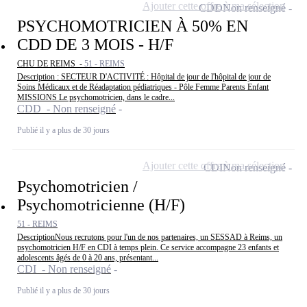
Ajouter cette offre à ma sélection
CDD
Non renseigné
PSYCHOMOTRICIEN À 50% EN
CDD DE 3 MOIS - H/F
CHU DE REIMS -
51 - REIMS
Description : SECTEUR D'ACTIVITÉ : Hôpital de jour de l'hôpital de jour de
Soins Médicaux et de Réadaptation pédiatriques - Pôle Femme Parents Enfant
MISSIONS Le psychomotricien, dans le cadre...
CDD - Non renseigné
Publié il y a plus de 30 jours
Ajouter cette offre à ma sélection
CDI
Non renseigné
Psychomotricien /
Psychomotricienne (H/F)
51 - REIMS
DescriptionNous recrutons pour l'un de nos partenaires, un SESSAD à Reims, un
psychomotricien H/F en CDI à temps plein. Ce service accompagne 23 enfants et
adolescents âgés de 0 à 20 ans, présentant...
CDI - Non renseigné
Publié il y a plus de 30 jours