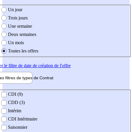
e création de l'offre
Un jour
Trois jours
Une semaine
Deux semaines
Un mois
Toutes les offres
er
le filtre de date de création de l'offre
les filtres de types de
Contrat
de contrat
CDI (9)
CDD (3)
Intérim
CDI Intérimaire
Saisonnier