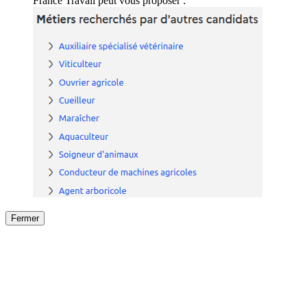
France Travail peut vous proposer :
Fermer
Fermer
le détail de l'offre
/
Offre
sur
Offre précéden