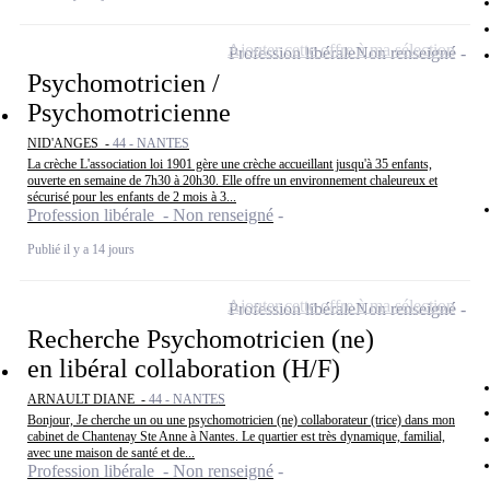
Ajouter cette offre à ma sélection
Profession libérale
Non renseigné
Psychomotricien /
Psychomotricienne
NID'ANGES -
44 - NANTES
La crèche L'association loi 1901 gère une crèche accueillant jusqu'à 35 enfants,
ouverte en semaine de 7h30 à 20h30. Elle offre un environnement chaleureux et
sécurisé pour les enfants de 2 mois à 3...
Profession libérale - Non renseigné
Publié il y a 14 jours
Ajouter cette offre à ma sélection
Profession libérale
Non renseigné
Recherche Psychomotricien (ne)
en libéral collaboration (H/F)
ARNAULT DIANE -
44 - NANTES
Bonjour, Je cherche un ou une psychomotricien (ne) collaborateur (trice) dans mon
cabinet de Chantenay Ste Anne à Nantes. Le quartier est très dynamique, familial,
avec une maison de santé et de...
Profession libérale - Non renseigné