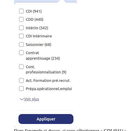
Dans l'exemple ci-dessus, si vous sélectionnez « CDI (941) »