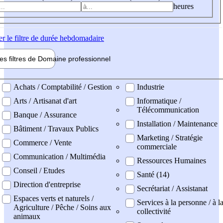
heures
er
le filtre de durée hebdomadaire
les filtres de
Domaine pro
fessionnel
ne professionel
Achats / Comptabilité / Gestion
Industrie
Arts / Artisanat d'art
Informatique /
Télécommunication
Banque / Assurance
Installation / Maintenance
Bâtiment / Travaux Publics
Marketing / Stratégie
Commerce / Vente
commerciale
Communication / Multimédia
Ressources Humaines
Conseil / Etudes
Santé (14)
Direction d'entreprise
Secrétariat / Assistanat
Espaces verts et naturels /
Services à la personne / à l
Agriculture / Pêche / Soins aux
collectivité
animaux