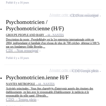
Publié il y a 16 jours
Ajouter cette offre à ma sélection
CDI
Non renseigné
Psychomotricien /
Psychomotricienne (H/F)
GROUPE PEOPLE AND BABY -
44 - NANTES
Description du poste : People&baby est la 1re entreprise internationale créée en
2004, indépendante et familiale d'un réseau de plus de 700 crèches, détenue à 100 %
par ses fondateurs Odile Broglin,...
CDI - Non renseigné
Publié il y a 18 jours
Ajouter cette offre à ma sélection
CDD
Temps plein
Psychomotricien.ienne H/F
NANTES METROPOLE -
44 - NANTES
Activités principales : Vous êtes chargé(e)s d'intervenir auprès des équipes des
établissements, en lien avec le responsable d'établissement, le médecin et le
responsable du pôle santé. Objectifs...
CDD - Temps plein