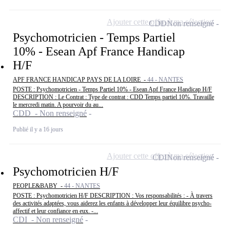
Ajouter cette offre à ma sélection
CDD
Non renseigné
Psychomotricien - Temps Partiel
10% - Esean Apf France Handicap
H/F
APF FRANCE HANDICAP PAYS DE LA LOIRE -
44 - NANTES
POSTE : Psychomotricien - Temps Partiel 10% - Esean Apf France Handicap H/F
DESCRIPTION : Le Contrat : Type de contrat : CDD Temps partiel 10%. Travaille
le mercredi matin. A pourvoir du au...
CDD - Non renseigné
Publié il y a 16 jours
Ajouter cette offre à ma sélection
CDI
Non renseigné
Psychomotricien H/F
PEOPLE&BABY -
44 - NANTES
POSTE : Psychomotricien H/F DESCRIPTION : Vos responsabilités : - À travers
des activités adaptées, vous aiderez les enfants à développer leur équilibre psycho-
affectif et leur confiance en eux. -...
CDI - Non renseigné