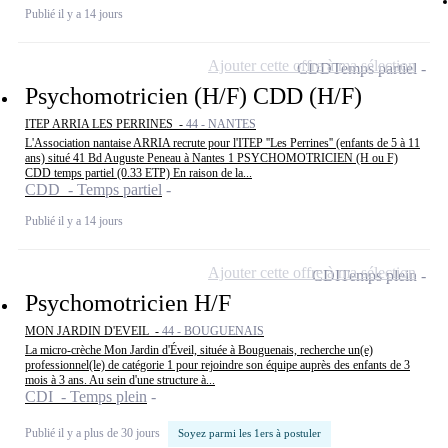
Publié il y a 14 jours
Ajouter cette offre à ma sélection
CDD
Temps partiel
Psychomotricien (H/F) CDD (H/F)
ITEP ARRIA LES PERRINES -
44 - NANTES
L'Association nantaise ARRIA recrute pour l'ITEP ''Les Perrines'' (enfants de 5 à 11
ans) situé 41 Bd Auguste Peneau à Nantes 1 PSYCHOMOTRICIEN (H ou F)
CDD temps partiel (0.33 ETP) En raison de la...
CDD - Temps partiel
Publié il y a 14 jours
Ajouter cette offre à ma sélection
CDI
Temps plein
Psychomotricien H/F
MON JARDIN D'EVEIL -
44 - BOUGUENAIS
La micro-crèche Mon Jardin d'Éveil, située à Bouguenais, recherche un(e)
professionnel(le) de catégorie 1 pour rejoindre son équipe auprès des enfants de 3
mois à 3 ans. Au sein d'une structure à...
CDI - Temps plein
Publié il y a plus de 30 jours
Soyez parmi les 1ers à postuler