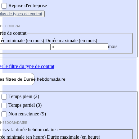
Reprise d'entreprise
plus
de types de contrat
 DE CONTRAT
ée de contrat
ée minimale (en mois)
Durée maximale (en mois)
mois
er
le filtre du type de contrat
les filtres de
Durée hebdo
madaire
 hebdomadaire
Temps plein (2)
Temps partiel (3)
Non renseignée (9)
 HEBDOMADAIRE
cisez la durée hebdomadaire :
ée minimale (en heure)
Durée maximale (en heure)