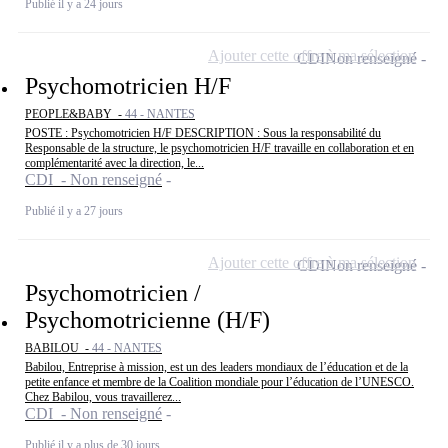
Publié il y a 24 jours
Ajouter cette offre à ma sélection
CDI
Non renseigné
Psychomotricien H/F
PEOPLE&BABY -
44 - NANTES
POSTE : Psychomotricien H/F DESCRIPTION : Sous la responsabilité du
Responsable de la structure, le psychomotricien H/F travaille en collaboration et en
complémentarité avec la direction, le...
CDI - Non renseigné
Publié il y a 27 jours
Ajouter cette offre à ma sélection
CDI
Non renseigné
Psychomotricien /
Psychomotricienne (H/F)
BABILOU -
44 - NANTES
Babilou, Entreprise à mission, est un des leaders mondiaux de l’éducation et de la
petite enfance et membre de la Coalition mondiale pour l’éducation de l’UNESCO.
Chez Babilou, vous travaillerez...
CDI - Non renseigné
Publié il y a plus de 30 jours