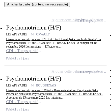
Afficher la carte
(contenu non-accessible)
Ajouter cette offre à ma sélection
CDI
Temps partiel
Psychomotricien (H/F)
LES APSYADES -
44 - ORVAULT
L'association recrute pour son CMPEA Situé Orvault (44 - Proche de Nantes) un
Psychomotricien H/F en CDI à 0.80 ETP - Base 37 heures - A compter du 1er
septembre 2026 Les missions : - Effectuer un...
CDI - Temps partiel
Publié il y a 3 jours
Ajouter cette offre à ma sélection
CDI
Temps partiel
Psychomotricien (H/F)
LES APSYADES -
44 - BOUGUENAIS
L'association recrute pour son SMRa La Baronnais situé sur Bouguenais (44 -
Proche de Nantes) un Psychomotricien H/F en CDI à 0.50 ETP - Base 38 heures -
A compter du 15 septembre 2026 Les missions...
CDI - Temps partiel
Publié il y a 9 jours