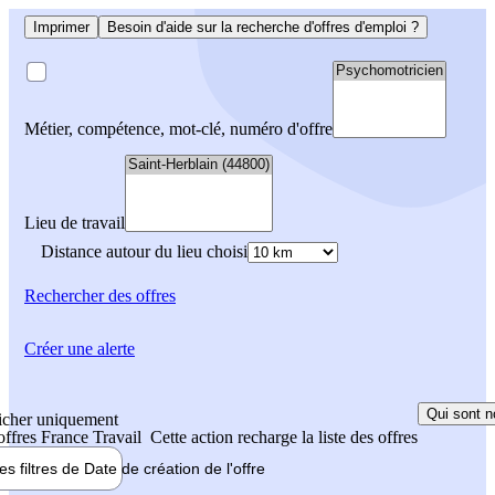
Imprimer
Besoin d'aide sur la recherche d'offres d'emploi ?
Métier, compétence, mot-clé, numéro d'offre
Lieu de travail
Distance autour du lieu choisi
Rechercher
des offres
Créer une alerte
Qui sont n
icher uniquement
 offres France Travail
Cette action recharge la liste des offres
les filtres de
Date de création
de l'offre