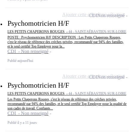
Ajouter cette offre à ma sélection
CDI
Non renseigné
Psychomotricien H/F
LES PETITS CHAPERONS ROUGES -
44 - SAINT-SÉBASTIEN-SUR-LOIRE
POSTE : Psychomotricien H/F DESCRIPTION : Les Petits Chaperons Rouges,
c'est le réseau de référence des crèches privées, recommandé par 94% des familles,
et le seul certifié Top Employer pour la...
CDI - Non renseigné
Publié aujourd'hui
Ajouter cette offre à ma sélection
CDI
Non renseigné
Psychomotricien H/F
LES PETITS CHAPERONS ROUGES -
44 - SAINT-SÉBASTIEN-SUR-LOIRE
Les Petits Chaperons Rouges, c'est le réseau de référence des crèches privées,
recommandé par 94% des familles, et le seul certifié Top Employer pour la qualité de
son cadre de travail. Confiants...
CDI - Non renseigné
Publié il y a 11 jours