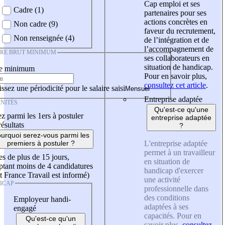
Cap emploi et ses
Cadre (1)
partenaires pour ses
actions concrètes en
Non cadre (9)
faveur du recrutement,
Non renseignée (4)
de l’intégration et de
l’accompagnement de
IRE BRUT MINIMUM
ses collaborateurs en
situation de handicap.
re minimum
Pour en savoir plus,
consultez cet article
.
ssez une périodicité pour le salaire saisi
Entreprise adaptée
NITÉS
Qu'est-ce qu'une
z parmi les 1ers à postuler
entreprise adaptée
résultats
?
urquoi serez-vous parmi les
L'entreprise adaptée
premiers à postuler ?
permet à un travailleur
es de plus de 15 jours,
en situation de
tant moins de 4 candidatures
handicap d'exercer
t France Travail est informé)
une activité
ICAP
professionnelle dans
des conditions
Employeur handi-
adaptées à ses
engagé
capacités. Pour en
Qu'est-ce qu'un
savoir plus,
consultez