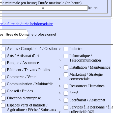
ée minimale (en heure)
Durée maximale (en heure)
heures
er
le filtre de durée hebdomadaire
les filtres de
Domaine pro
fessionnel
ne professionel
Achats / Comptabilité / Gestion
Industrie
Arts / Artisanat d'art
Informatique /
Télécommunication
Banque / Assurance
Installation / Maintenance
Bâtiment / Travaux Publics
Marketing / Stratégie
Commerce / Vente
commerciale
Communication / Multimédia
Ressources Humaines
Conseil / Etudes
Santé
Direction d'entreprise
Secrétariat / Assistanat
Espaces verts et naturels /
Services à la personne / à l
Agriculture / Pêche / Soins aux
collectivité (42)