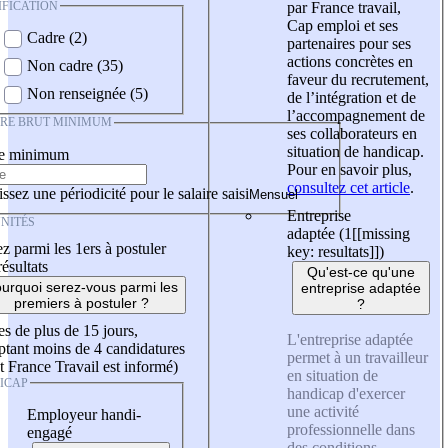
IFICATION
par France travail,
Cap emploi et ses
Cadre (2)
partenaires pour ses
actions concrètes en
Non cadre (35)
faveur du recrutement,
Non renseignée (5)
de l’intégration et de
l’accompagnement de
IRE BRUT MINIMUM
ses collaborateurs en
situation de handicap.
re minimum
Pour en savoir plus,
consultez cet article
.
ssez une périodicité pour le salaire saisi
Entreprise
NITÉS
adaptée (1
[[missing
z parmi les 1ers à postuler
key: resultats]]
)
résultats
Qu'est-ce qu'une
urquoi serez-vous parmi les
entreprise adaptée
premiers à postuler ?
?
es de plus de 15 jours,
L'entreprise adaptée
tant moins de 4 candidatures
permet à un travailleur
t France Travail est informé)
en situation de
ICAP
handicap d'exercer
une activité
Employeur handi-
professionnelle dans
engagé
des conditions