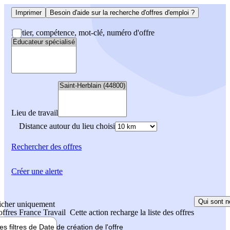
Imprimer
Besoin d'aide sur la recherche d'offres d'emploi ?
Métier, compétence, mot-clé, numéro d'offre
Lieu de travail
Distance autour du lieu choisi
Rechercher
des offres
Créer une alerte
Qui sont n
icher uniquement
 offres France Travail
Cette action recharge la liste des offres
les filtres de
Date de création
de l'offre