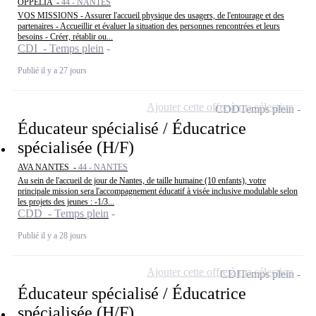
OPPELIA -
44 - NANTES
VOS MISSIONS - Assurer l'accueil physique des usagers, de l'entourage et des
partenaires - Accueillir et évaluer la situation des personnes rencontrées et leurs
besoins - Créer, rétablir ou...
CDI - Temps plein
Publié il y a 27 jours
Ajouter cette offre à ma sélection
CDD
Temps plein
Éducateur spécialisé / Éducatrice
spécialisée (H/F)
AVA NANTES -
44 - NANTES
Au sein de l'accueil de jour de Nantes, de taille humaine (10 enfants), votre
principale mission sera l'accompagnement éducatif à visée inclusive modulable selon
les projets des jeunes : -1/3...
CDD - Temps plein
Publié il y a 28 jours
Ajouter cette offre à ma sélection
CDI
Temps plein
Éducateur spécialisé / Éducatrice
spécialisée (H/F)