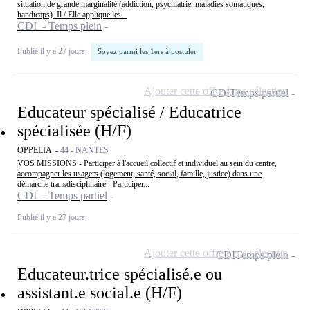
situation de grande marginalité (addiction, psychiatrie, maladies somatiques,
handicaps). Il / Elle applique les...
CDI - Temps plein
Publié il y a 27 jours
Soyez parmi les 1ers à postuler
Ajouter cette offre à ma sélection
CDI
Temps partiel
Educateur spécialisé / Educatrice
spécialisée (H/F)
OPPELIA -
44 - NANTES
VOS MISSIONS - Participer à l'accueil collectif et individuel au sein du centre,
accompagner les usagers (logement, santé, social, famille, justice) dans une
démarche transdisciplinaire - Participer...
CDI - Temps partiel
Publié il y a 27 jours
Ajouter cette offre à ma sélection
CDI
Temps plein
Educateur.trice spécialisé.e ou
assistant.e social.e (H/F)