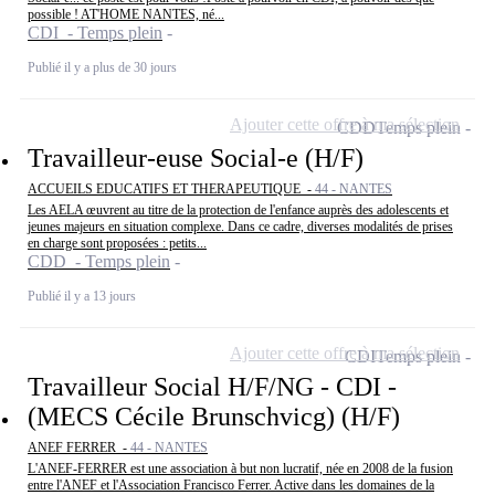
possible ! AT'HOME NANTES, né...
CDI - Temps plein
Publié il y a plus de 30 jours
Ajouter cette offre à ma sélection
CDD
Temps plein
Travailleur-euse Social-e (H/F)
ACCUEILS EDUCATIFS ET THERAPEUTIQUE -
44 - NANTES
Les AELA œuvrent au titre de la protection de l'enfance auprès des adolescents et
jeunes majeurs en situation complexe. Dans ce cadre, diverses modalités de prises
en charge sont proposées : petits...
CDD - Temps plein
Publié il y a 13 jours
Ajouter cette offre à ma sélection
CDI
Temps plein
Travailleur Social H/F/NG - CDI -
(MECS Cécile Brunschvicg) (H/F)
ANEF FERRER -
44 - NANTES
L'ANEF-FERRER est une association à but non lucratif, née en 2008 de la fusion
entre l'ANEF et l'Association Francisco Ferrer. Active dans les domaines de la