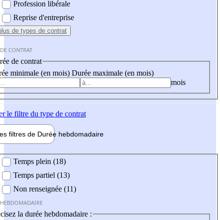
Profession libérale
Reprise d'entreprise
plus
de types de contrat
 DE CONTRAT
ée de contrat
ée minimale (en mois)
Durée maximale (en mois)
mois
er
le filtre du type de contrat
les filtres de
Durée hebdo
madaire
 hebdomadaire
Temps plein (18)
Temps partiel (13)
Non renseignée (11)
 HEBDOMADAIRE
cisez la durée hebdomadaire :