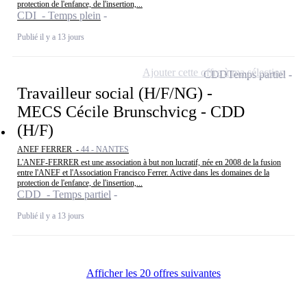
protection de l'enfance, de l'insertion,...
CDI - Temps plein
Publié il y a 13 jours
Ajouter cette offre à ma sélection
CDD
Temps partiel
Travailleur social (H/F/NG) -
MECS Cécile Brunschvicg - CDD
(H/F)
ANEF FERRER -
44 - NANTES
L'ANEF-FERRER est une association à but non lucratif, née en 2008 de la fusion
entre l'ANEF et l'Association Francisco Ferrer. Active dans les domaines de la
protection de l'enfance, de l'insertion,...
CDD - Temps partiel
Publié il y a 13 jours
Afficher les 20 offres suivantes