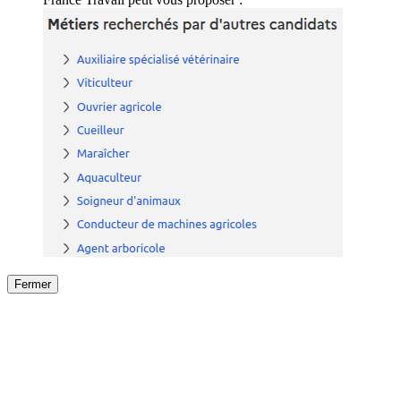
Fermer
Fermer
le détail de l'offre
/
Offre
sur
Offre précéden