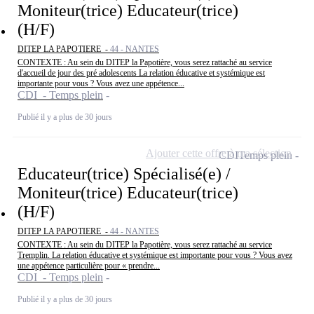
Moniteur(trice) Educateur(trice)
(H/F)
DITEP LA PAPOTIERE -
44 - NANTES
CONTEXTE : Au sein du DITEP la Papotière, vous serez rattaché au service
d'accueil de jour des pré adolescents La relation éducative et systémique est
importante pour vous ? Vous avez une appétence...
CDI - Temps plein
Publié il y a plus de 30 jours
Ajouter cette offre à ma sélection
CDI
Temps plein
Educateur(trice) Spécialisé(e) /
Moniteur(trice) Educateur(trice)
(H/F)
DITEP LA PAPOTIERE -
44 - NANTES
CONTEXTE : Au sein du DITEP la Papotière, vous serez rattaché au service
Tremplin. La relation éducative et systémique est importante pour vous ? Vous avez
une appétence particulière pour « prendre...
CDI - Temps plein
Publié il y a plus de 30 jours