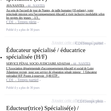
AVA NANTES -
44 - NANTES
Au sein de l'accueil de jour de Nantes, de taille humaine (10 enfants), votre
principale mission sera l'accompagnement éducatif à visée inclusive modulable selon
les projets des jeunes : -1/3...
CDI - Temps plein
Publié il y a plus de 30 jours
Ajouter cette offre à ma sélection
CDI
Temps partiel
Éducateur spécialisé / éducatrice
spécialisée (H/F)
SERVICE PÉNAL SOCIO-JUDICIAIRE ADAES44 -
44 - NANTES
L'Association départementale d'accompagnement éducatif et social de Loire
Atlantique recrute, pour son service de réparation pénale mineur : 1 Educateur
spécialisé H/F Postes à pourvoir : 0,80 ETP...
CDI - Temps partiel
Publié il y a plus de 30 jours
Ajouter cette offre à ma sélection
CDI
Temps plein
Educteur(trice) Spécialisé(e) /