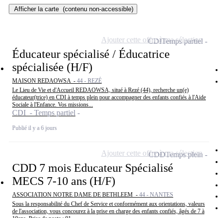
Afficher la carte
(contenu non-accessible)
Ajouter cette offre à ma sélection
CDI
Temps partiel
Éducateur spécialisé / Éducatrice
spécialisée (H/F)
MAISON REDAOWSA -
44 - REZÉ
Le Lieu de Vie et d'Accueil REDAOWSA, situé à Rezé (44), recherche un(e)
éducateur(trice) en CDI à temps plein pour accompagner des enfants confiés à l'Aide
Sociale à l'Enfance. Vos missions...
CDI - Temps partiel
Publié il y a 6 jours
Ajouter cette offre à ma sélection
CDD
Temps plein
CDD 7 mois Educateur Spécialisé
MECS 7-10 ans (H/F)
ASSOCIATION NOTRE DAME DE BETHLEEM -
44 - NANTES
Sous la responsabilité du Chef de Service et conformément aux orientations, valeurs
de l'association, vous concourez à la prise en charge des enfants confiés, âgés de 7 à