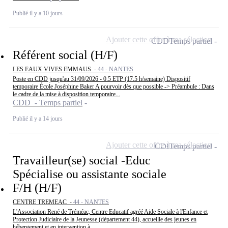
Publié il y a 10 jours
Ajouter cette offre à ma sélection
CDD
Temps partiel
Référent social (H/F)
LES EAUX VIVES EMMAUS -
44 - NANTES
Poste en CDD jusqu'au 31/09/2026 - 0.5 ETP (17.5 h/semaine) Dispositif
temporaire École Joséphine Baker A pourvoir dès que possible -> Préambule : Dans
le cadre de la mise à disposition temporaire...
CDD - Temps partiel
Publié il y a 14 jours
Ajouter cette offre à ma sélection
CDI
Temps partiel
Travailleur(se) social -Educ
Spécialise ou assistante sociale
F/H (H/F)
CENTRE TREMEAC -
44 - NANTES
L'Association René de Tréméac, Centre Educatif agréé Aide Sociale à l'Enfance et
Protection Judiciaire de la Jeunesse (département 44), accueille des jeunes en
hébergement et en intervention à...