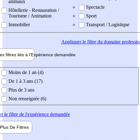
animaux
Spectacle
Hôtellerie - Restauration /
Tourisme / Animation
Sport
Immobilier
Transport / Logistique
Appliquer
le filtre du domaine professi
es filtres liés à l'
Expérience
demandée
ience demandée
Moins de 1 an (4)
De 1 à 3 ans (17)
Plus de 3 ans
Non renseignée (6)
er
le filtre de l'expérience demandée
Plus De
Filtres