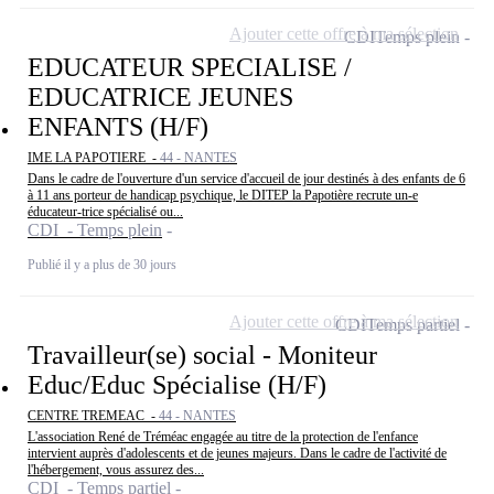
Ajouter cette offre à ma sélection
CDI
Temps plein
EDUCATEUR SPECIALISE /
EDUCATRICE JEUNES
ENFANTS (H/F)
IME LA PAPOTIERE -
44 - NANTES
Dans le cadre de l'ouverture d'un service d'accueil de jour destinés à des enfants de 6
à 11 ans porteur de handicap psychique, le DITEP la Papotière recrute un-e
éducateur-trice spécialisé ou...
CDI - Temps plein
Publié il y a plus de 30 jours
Ajouter cette offre à ma sélection
CDI
Temps partiel
Travailleur(se) social - Moniteur
Educ/Educ Spécialise (H/F)
CENTRE TREMEAC -
44 - NANTES
L'association René de Tréméac engagée au titre de la protection de l'enfance
intervient auprès d'adolescents et de jeunes majeurs. Dans le cadre de l'activité de
l'hébergement, vous assurez des...
CDI - Temps partiel