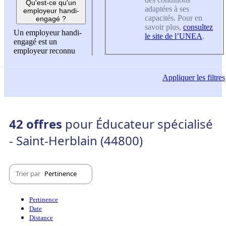
Qu'est-ce qu'un
adaptées à ses
employeur handi-
capacités. Pour en
engagé ?
savoir plus,
consultez
Un employeur handi-
le site de l’UNEA
.
engagé est un
employeur reconnu
Appliquer
les filtres
42 offres
pour Éducateur spécialisé
- Saint-Herblain (44800)
Trier par
Pertinence
Pertinence
Date
Distance