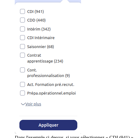
Dans l'exemple ci-dessus, si vous sélectionnez « CDI (941) »