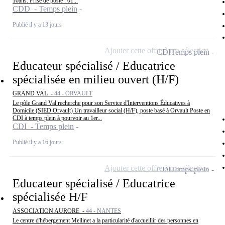
10ans. Prise de poste : 01...
CDD - Temps plein
Publié il y a 13 jours
Ajouter cette offre à ma sélection
CDI
Temps plein
Educateur spécialisé / Educatrice
spécialisée en milieu ouvert (H/F)
GRAND VAL -
44 - ORVAULT
Le pôle Grand Val recherche pour son Service d'Interventions Éducatives à
Domicile (SIED Orvault) Un travailleur social (H/F), poste basé à Orvault Poste en
CDI à temps plein à pourvoir au 1er...
CDI - Temps plein
Publié il y a 16 jours
Ajouter cette offre à ma sélection
CDI
Temps plein
Educateur spécialisé / Educatrice
spécialisée H/F
ASSOCIATION AURORE -
44 - NANTES
Le centre d'hébergement Mellinet a la particularité d'accueillir des personnes en