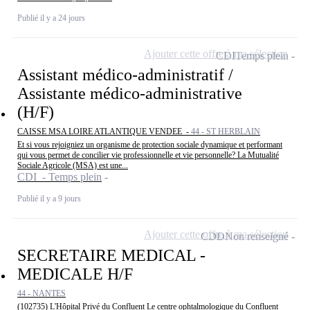
Publié il y a 24 jours
Ajouter cette offre à ma sélection
CDI
Temps plein
Assistant médico-administratif /
Assistante médico-administrative
(H/F)
CAISSE MSA LOIRE ATLANTIQUE VENDEE -
44 - ST HERBLAIN
Et si vous rejoigniez un organisme de protection sociale dynamique et performant
qui vous permet de concilier vie professionnelle et vie personnelle? La Mutualité
Sociale Agricole (MSA) est une...
CDI - Temps plein
Publié il y a 9 jours
Ajouter cette offre à ma sélection
CDD
Non renseigné
SECRETAIRE MEDICAL -
MEDICALE H/F
44 - NANTES
(102735) L'Hôpital Privé du Confluent Le centre ophtalmologique du Confluent