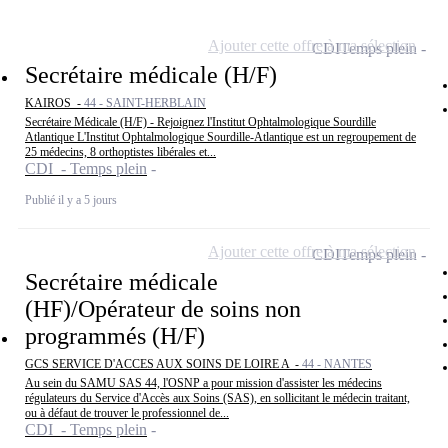
Ajouter cette offre à ma sélection
CDI
Temps plein
Secrétaire médicale (H/F)
KAIROS -
44 - SAINT-HERBLAIN
Secrétaire Médicale (H/F) - Rejoignez l'Institut Ophtalmologique Sourdille
Atlantique L'Institut Ophtalmologique Sourdille-Atlantique est un regroupement de
25 médecins, 8 orthoptistes libérales et...
CDI - Temps plein
Publié il y a 5 jours
Ajouter cette offre à ma sélection
CDI
Temps plein
Secrétaire médicale
(HF)/Opérateur de soins non
programmés (H/F)
GCS SERVICE D'ACCES AUX SOINS DE LOIRE A -
44 - NANTES
Au sein du SAMU SAS 44, l'OSNP a pour mission d'assister les médecins
régulateurs du Service d'Accès aux Soins (SAS), en sollicitant le médecin traitant,
ou à défaut de trouver le professionnel de...
CDI - Temps plein