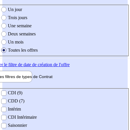
e création de l'offre
Un jour
Trois jours
Une semaine
Deux semaines
Un mois
Toutes les offres
er
le filtre de date de création de l'offre
les filtres de types de
Contrat
de contrat
CDI (9)
CDD (7)
Intérim
CDI Intérimaire
Saisonnier