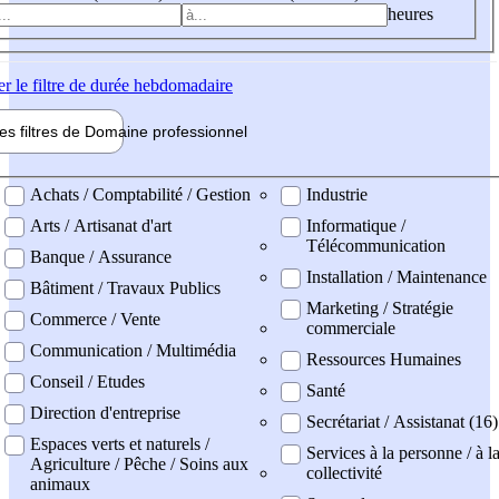
heures
er
le filtre de durée hebdomadaire
les filtres de
Domaine pro
fessionnel
ne professionel
Achats / Comptabilité / Gestion
Industrie
Arts / Artisanat d'art
Informatique /
Télécommunication
Banque / Assurance
Installation / Maintenance
Bâtiment / Travaux Publics
Marketing / Stratégie
Commerce / Vente
commerciale
Communication / Multimédia
Ressources Humaines
Conseil / Etudes
Santé
Direction d'entreprise
Secrétariat / Assistanat (16)
Espaces verts et naturels /
Services à la personne / à l
Agriculture / Pêche / Soins aux
collectivité
animaux