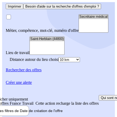
Imprimer
Besoin d'aide sur la recherche d'offres d'emploi ?
Métier, compétence, mot-clé, numéro d'offre
Lieu de travail
Distance autour du lieu choisi
Rechercher
des offres
Créer une alerte
Qui sont n
icher uniquement
 offres France Travail
Cette action recharge la liste des offres
les filtres de
Date de création
de l'offre