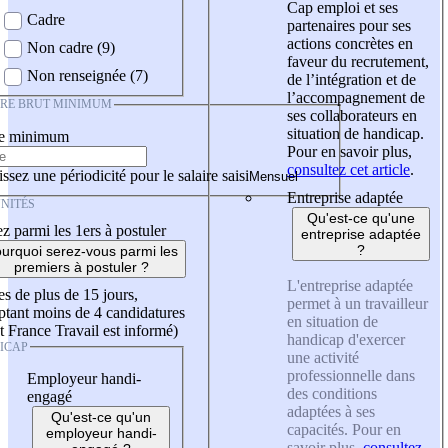
Cap emploi et ses
Cadre
partenaires pour ses
actions concrètes en
Non cadre (9)
faveur du recrutement,
Non renseignée (7)
de l’intégration et de
l’accompagnement de
IRE BRUT MINIMUM
ses collaborateurs en
situation de handicap.
re minimum
Pour en savoir plus,
consultez cet article
.
ssez une périodicité pour le salaire saisi
Entreprise adaptée
NITÉS
Qu'est-ce qu'une
z parmi les 1ers à postuler
entreprise adaptée
?
urquoi serez-vous parmi les
premiers à postuler ?
L'entreprise adaptée
es de plus de 15 jours,
permet à un travailleur
tant moins de 4 candidatures
en situation de
t France Travail est informé)
handicap d'exercer
ICAP
une activité
professionnelle dans
Employeur handi-
des conditions
engagé
adaptées à ses
Qu'est-ce qu'un
capacités. Pour en
employeur handi-
savoir plus,
consultez