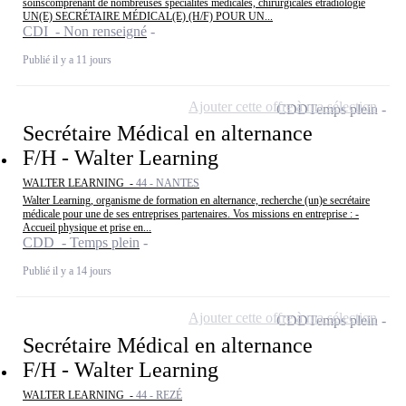
soinscomprenant de nombreuses spécialités médicales, chirurgicales etradiologie
UN(E) SECRÉTAIRE MÉDICAL(E) (H/F) POUR UN...
CDI - Non renseigné
Publié il y a 11 jours
Ajouter cette offre à ma sélection
CDD
Temps plein
Secrétaire Médical en alternance
F/H - Walter Learning
WALTER LEARNING -
44 - NANTES
Walter Learning, organisme de formation en alternance, recherche (un)e secrétaire
médicale pour une de ses entreprises partenaires. Vos missions en entreprise : -
Accueil physique et prise en...
CDD - Temps plein
Publié il y a 14 jours
Ajouter cette offre à ma sélection
CDD
Temps plein
Secrétaire Médical en alternance
F/H - Walter Learning
WALTER LEARNING -
44 - REZÉ