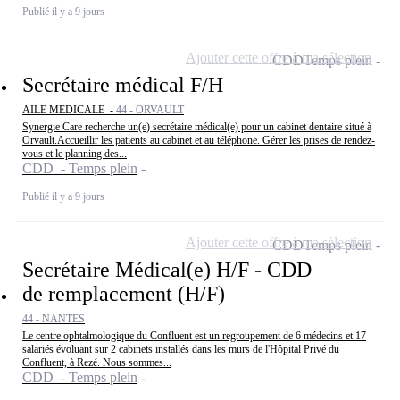
Publié il y a 9 jours
Ajouter cette offre à ma sélection
CDD
Temps plein
Secrétaire médical F/H
AILE MEDICALE -
44 - ORVAULT
Synergie Care recherche un(e) secrétaire médical(e) pour un cabinet dentaire situé à
Orvault.Accueillir les patients au cabinet et au téléphone. Gérer les prises de rendez-
vous et le planning des...
CDD - Temps plein
Publié il y a 9 jours
Ajouter cette offre à ma sélection
CDD
Temps plein
Secrétaire Médical(e) H/F - CDD
de remplacement (H/F)
44 - NANTES
Le centre ophtalmologique du Confluent est un regroupement de 6 médecins et 17
salariés évoluant sur 2 cabinets installés dans les murs de l'Hôpital Privé du
Confluent, à Rezé. Nous sommes...
CDD - Temps plein