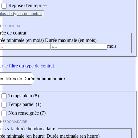
Reprise d'entreprise
plus
de types de contrat
 DE CONTRAT
ée de contrat
ée minimale (en mois)
Durée maximale (en mois)
mois
er
le filtre du type de contrat
les filtres de
Durée hebdo
madaire
 hebdomadaire
Temps plein (8)
Temps partiel (1)
Non renseignée (7)
 HEBDOMADAIRE
cisez la durée hebdomadaire :
ée minimale (en heure)
Durée maximale (en heure)