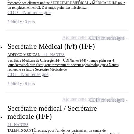
recherche actuellement un/une SECRÉTAIRE MÉDICAL - MÉDICALE H/F pour
un remplacement en CDD à temps plein. Les missions...
CDD - Non renseigné
Publié il y a 3 jours
Ajouter cette offre à ma sélection
CDI
Non renseigné
Secrétaire Médical (h/f) (H/F)
ADECCO MEDICAL -
44 - NANTES
Secrétaire Médicale de Chirurgie H/F - CDINantes (44) / Temps plein sur 4
jours/semaineNotre client, acteur reconnu du secteur ophtalmologique à Nantes,
recherche sa future Secrétaire Médicale de...
CDI - Non renseigné
Publié il y a 9 jours
Ajouter cette offre à ma sélection
CDI
Non renseigné
Secrétaire médical / Secrétaire
médicale (H/F)
44 - NANTES
TALENTS SANTÉ recrute, pour l'un de nos partenaires, un centre de