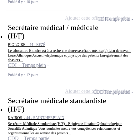
Publié il y a 10 jours
Ajouter cette offre à ma sélection
CDI
Temps plein
Secrétaire médical / médicale
(H/F)
BIOLOIRE -
44 - REZÉ
Le laboratoire Bioloire est à la recherche d'un/e secrétaire médical(e) Lieu de travail :
Loire Atlantique Accueil téléphonique et physique des patients Enregistrement des
dossiers...
CDI - Temps plein
Publié il y a 12 jours
Ajouter cette offre à ma sélection
CDD
Temps partiel
Secrétaire médicale standardiste
(H/F)
KAIROS -
44 - SAINT-HERBLAIN
Secrétaire Médicale Standardiste (H/F) - Rejoignez l'Institut Ophtalmologique
Sourdille Atlantique Vous souhaitez mettre vos compétences relationnelles et
organisationnelles au service des patients...
CDD - Temps partiel