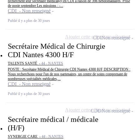
recherchent leur secrétaire médical(e) en CDI à raison de 39h hebdomadaires. Prise
de poste septembre Les missions : -...
CDI - Non renseigné
Publié il y a plus de 30 jours
Ajouter cette offre à ma sélection
CDI
Non renseigné
Secrétaire Médical de Chirurgie
CDI Nantes 4300 H/F
TALENTS SANTÉ -
44 - NANTES
POSTE : Secrétaire Médical de Chirurgie CDI Nantes 4300 H/F DESCRIPTION :
Nous recherchons pour l'un de nos partenaires, un centre de soins comprenant de
nombreuses spécialités médicales,...
CDI - Non renseigné
Publié il y a plus de 30 jours
Ajouter cette offre à ma sélection
CDD
Non renseigné
Secrétaire médical / médicale
(H/F)
SYNERGIE CARE -
44 - NANTES