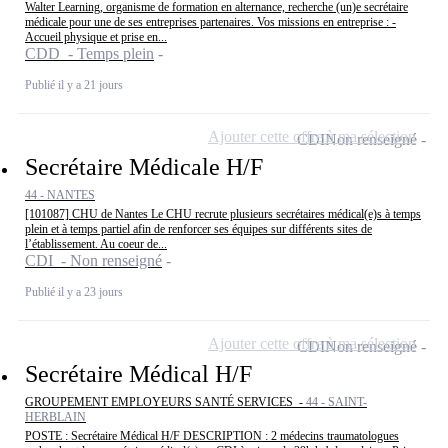
Walter Learning, organisme de formation en alternance, recherche (un)e secrétaire
médicale pour une de ses entreprises partenaires. Vos missions en entreprise : -
Accueil physique et prise en...
CDD - Temps plein
Publié il y a 21 jours
Ajouter cette offre à ma sélection
CDI
Non renseigné
Secrétaire Médicale H/F
44 - NANTES
[101087] CHU de Nantes Le CHU recrute plusieurs secrétaires médical(e)s à temps
plein et à temps partiel afin de renforcer ses équipes sur différents sites de
l’établissement. Au coeur de...
CDI - Non renseigné
Publié il y a 23 jours
Ajouter cette offre à ma sélection
CDI
Non renseigné
Secrétaire Médical H/F
GROUPEMENT EMPLOYEURS SANTÉ SERVICES -
44 - SAINT-
HERBLAIN
POSTE : Secrétaire Médical H/F DESCRIPTION : 2 médecins traumatologues