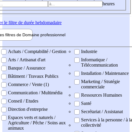
heures
er
le filtre de durée hebdomadaire
les filtres de
Domaine pro
fessionnel
ne professionel
Achats / Comptabilité / Gestion
Industrie
Arts / Artisanat d'art
Informatique /
Télécommunication
Banque / Assurance
Installation / Maintenance
Bâtiment / Travaux Publics
Marketing / Stratégie
Commerce / Vente (1)
commerciale
Communication / Multimédia
Ressources Humaines
Conseil / Etudes
Santé
Direction d'entreprise
Secrétariat / Assistanat
Espaces verts et naturels /
Services à la personne / à l
Agriculture / Pêche / Soins aux
collectivité
animaux