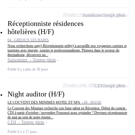
Ajouter cette offre à ma sélection
Saisonnier
Temps plein
Réceptionniste résidences
hôtelières (H/F)
04 - GREOUX LES BAINS
Nous recherchons un(e) Réceptionniste prêt(e) à accueillir nos voyageurs curistes et
touristes avec énergie, sourire et professionnalisme. Plongez dans le secteur du
thermalisme, découvrez un...
Saisonnier - Temps plein
Publié il y a plus de 30 jours
Ajouter cette offre à ma sélection
CDI
Temps plein
Night auditor (H/F)
LE COUVENT DES MINIMES HOTEL ET SPA -
04 - MANE
Le Couvent des Minimes recherche son futur talent en Réception. Début du contrat :
CDI à partir d'octobre / novembre Pourquoi nous rejoindre ? Devenez réceptionniste
de nuit au sein de notre équipe...
CDI - Temps plein
Publié il y a 27 jours