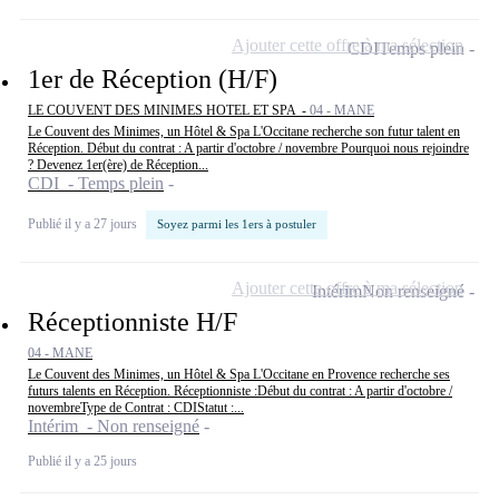
Ajouter cette offre à ma sélection
CDI
Temps plein
1er de Réception (H/F)
LE COUVENT DES MINIMES HOTEL ET SPA -
04 - MANE
Le Couvent des Minimes, un Hôtel & Spa L'Occitane recherche son futur talent en
Réception. Début du contrat : A partir d'octobre / novembre Pourquoi nous rejoindre
? Devenez 1er(ère) de Réception...
CDI - Temps plein
Publié il y a 27 jours
Soyez parmi les 1ers à postuler
Ajouter cette offre à ma sélection
Intérim
Non renseigné
Réceptionniste H/F
04 - MANE
Le Couvent des Minimes, un Hôtel & Spa L'Occitane en Provence recherche ses
futurs talents en Réception. Réceptionniste :Début du contrat : A partir d'octobre /
novembreType de Contrat : CDIStatut :...
Intérim - Non renseigné
Publié il y a 25 jours