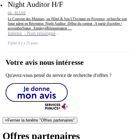
Night Auditor H/F
04 - MANE
Le Couvent des Minimes, un Hôtel & Spa L'Occitane en Provence, recherche son
futur talent en Réception. Night Auditor :Début du contrat : A partir d'octobre /
novembreStatut : EmployéRémunération :...
Intérim - Non renseigné
Publié il y a 25 jours
Votre avis nous intéresse
Qu'avez-vous pensé du service de recherche d'offres ?
×
Fermer la fenêtre "Offres partenaires"
Offres partenaires