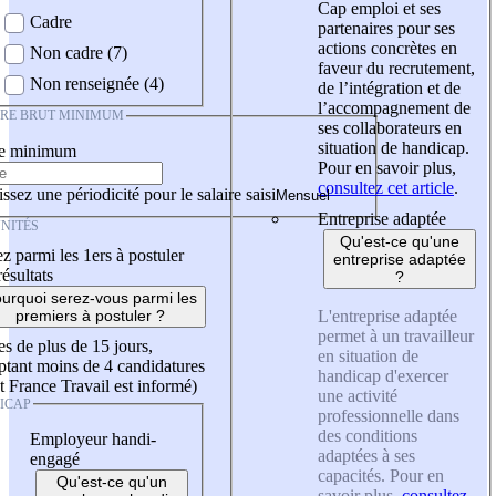
Cap emploi et ses
Cadre
partenaires pour ses
actions concrètes en
Non cadre (7)
faveur du recrutement,
Non renseignée (4)
de l’intégration et de
l’accompagnement de
IRE BRUT MINIMUM
ses collaborateurs en
situation de handicap.
re minimum
Pour en savoir plus,
consultez cet article
.
ssez une périodicité pour le salaire saisi
Entreprise adaptée
NITÉS
Qu'est-ce qu'une
z parmi les 1ers à postuler
entreprise adaptée
résultats
?
urquoi serez-vous parmi les
L'entreprise adaptée
premiers à postuler ?
permet à un travailleur
es de plus de 15 jours,
en situation de
tant moins de 4 candidatures
handicap d'exercer
t France Travail est informé)
une activité
ICAP
professionnelle dans
des conditions
Employeur handi-
adaptées à ses
engagé
capacités. Pour en
Qu'est-ce qu'un
savoir plus,
consultez