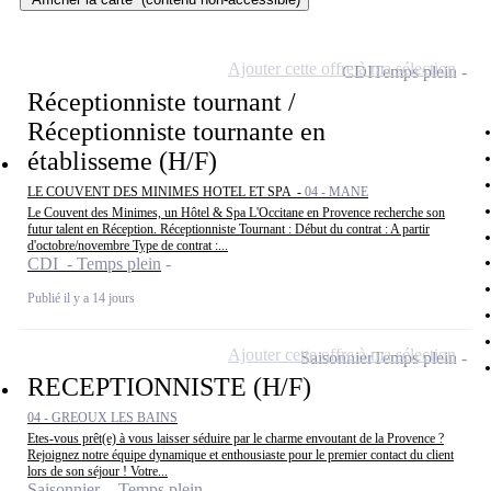
Ajouter cette offre à ma sélection
CDI
Temps plein
Réceptionniste tournant /
Réceptionniste tournante en
établisseme (H/F)
LE COUVENT DES MINIMES HOTEL ET SPA -
04 - MANE
Le Couvent des Minimes, un Hôtel & Spa L'Occitane en Provence recherche son
futur talent en Réception. Réceptionniste Tournant : Début du contrat : A partir
d'octobre/novembre Type de contrat :...
CDI - Temps plein
Publié il y a 14 jours
Ajouter cette offre à ma sélection
Saisonnier
Temps plein
RECEPTIONNISTE (H/F)
04 - GREOUX LES BAINS
Etes-vous prêt(e) à vous laisser séduire par le charme envoutant de la Provence ?
Rejoignez notre équipe dynamique et enthousiaste pour le premier contact du client
lors de son séjour ! Votre...
Saisonnier - Temps plein