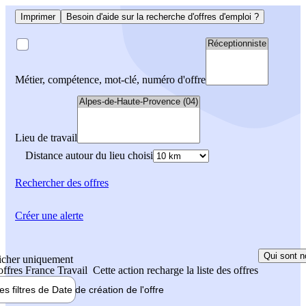
Imprimer
Besoin d'aide sur la recherche d'offres d'emploi ?
Métier, compétence, mot-clé, numéro d'offre
Lieu de travail
Distance autour du lieu choisi
Rechercher
des offres
Créer une alerte
Qui sont n
icher uniquement
 offres France Travail
Cette action recharge la liste des offres
les filtres de
Date de création
de l'offre