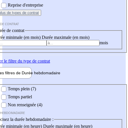
Reprise d'entreprise
plus
de types de contrat
 DE CONTRAT
ée de contrat
ée minimale (en mois)
Durée maximale (en mois)
mois
er
le filtre du type de contrat
les filtres de
Durée hebdo
madaire
 hebdomadaire
Temps plein (7)
Temps partiel
Non renseignée (4)
 HEBDOMADAIRE
cisez la durée hebdomadaire :
ée minimale (en heure)
Durée maximale (en heure)