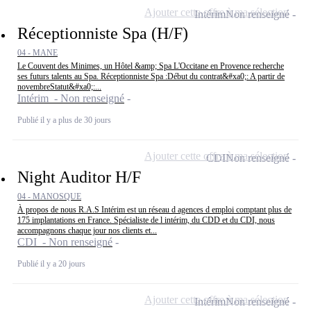
Ajouter cette offre à ma sélection
Intérim
Non renseigné
Réceptionniste Spa (H/F)
04 - MANE
Le Couvent des Minimes, un Hôtel &amp; Spa L'Occitane en Provence recherche
ses futurs talents au Spa. Réceptionniste Spa :Début du contrat&#xa0;: A partir de
novembreStatut&#xa0;:...
Intérim - Non renseigné
Publié il y a plus de 30 jours
Ajouter cette offre à ma sélection
CDI
Non renseigné
Night Auditor H/F
04 - MANOSQUE
À propos de nous R.A.S Intérim est un réseau d agences d emploi comptant plus de
175 implantations en France. Spécialiste de l intérim, du CDD et du CDI, nous
accompagnons chaque jour nos clients et...
CDI - Non renseigné
Publié il y a 20 jours
Ajouter cette offre à ma sélection
Intérim
Non renseigné