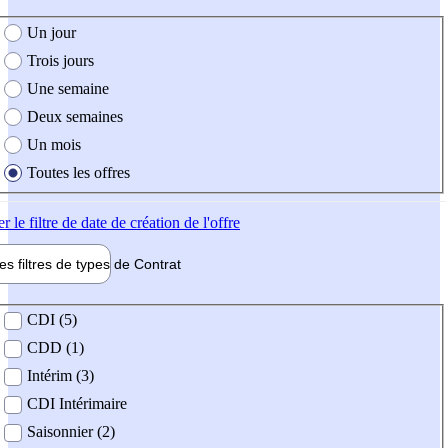
e création de l'offre
Un jour
Trois jours
Une semaine
Deux semaines
Un mois
Toutes les offres
er
le filtre de date de création de l'offre
les filtres de types de
Contrat
de contrat
CDI (5)
CDD (1)
Intérim (3)
CDI Intérimaire
Saisonnier (2)