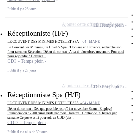
Publié il y a 26 jours
Ajouter cette offre à ma sélection
CDI
Temps plein
Réceptionniste (H/F)
LE COUVENT DES MINIMES HOTEL ET SPA -
04 - MANE
Le Couvent des Minimes, un Hôtel & Spa L'Occitane en Provence, recherche son
futur talent en Réception. Début du contrat : A partir d'octobre / novembre Pourquoi
nous rejoindre ? Devenez...
CDI - Temps plein
Publié il y a 27 jours
Ajouter cette offre à ma sélection
CDD
Temps plein
Réceptionniste Spa (H/F)
LE COUVENT DES MINIMES HOTEL ET SPA -
04 - MANE
Début du contrat : Dès que possible jusqu'à fin novembre Statut : Employé
Rémunération : 2200 euros bruts par mois Horaires : Contrat de 39 heures par
semaine Ce poste est à pourvoir en CDD (des...
CDD - Temps plein
Publié il y a plus de 30 jours