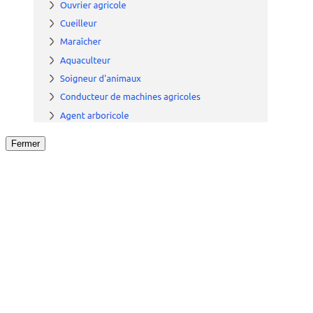
Fermer
Fermer
le détail de l'offre
/
Offre
sur
Offre précéden