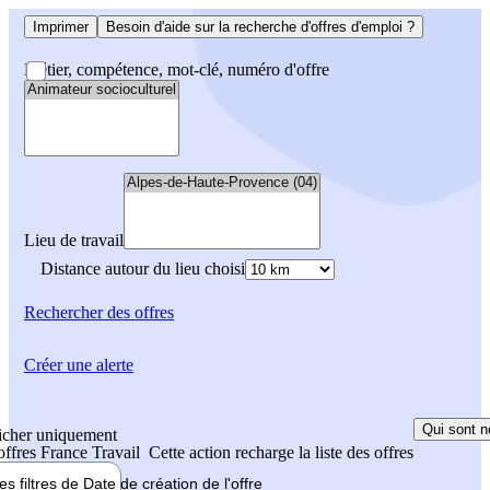
Imprimer
Besoin d'aide sur la recherche d'offres d'emploi ?
Métier, compétence, mot-clé, numéro d'offre
Lieu de travail
Distance autour du lieu choisi
Rechercher
des offres
Créer une alerte
Qui sont n
icher uniquement
 offres France Travail
Cette action recharge la liste des offres
les filtres de
Date de création
de l'offre