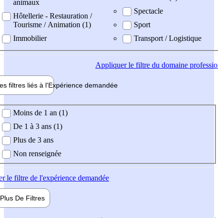
animaux
Spectacle
Hôtellerie - Restauration /
Tourisme / Animation (1)
Sport
Immobilier
Transport / Logistique
Appliquer
le filtre du domaine professi
es filtres liés à l'
Expérience
demandée
ience demandée
Moins de 1 an (1)
De 1 à 3 ans (1)
Plus de 3 ans
Non renseignée
er
le filtre de l'expérience demandée
Plus De
Filtres