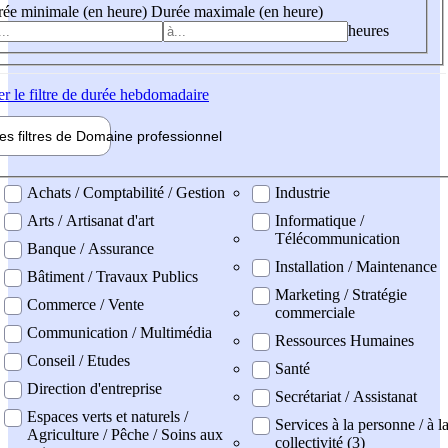
ée minimale (en heure)
Durée maximale (en heure)
heures
er
le filtre de durée hebdomadaire
les filtres de
Domaine pro
fessionnel
ne professionel
Achats / Comptabilité / Gestion
Industrie
Arts / Artisanat d'art
Informatique /
Télécommunication
Banque / Assurance
Installation / Maintenance
Bâtiment / Travaux Publics
Marketing / Stratégie
Commerce / Vente
commerciale
Communication / Multimédia
Ressources Humaines
Conseil / Etudes
Santé
Direction d'entreprise
Secrétariat / Assistanat
Espaces verts et naturels /
Services à la personne / à l
Agriculture / Pêche / Soins aux
collectivité (3)