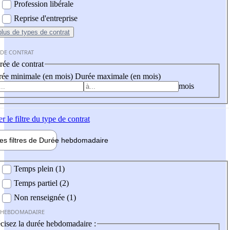
Profession libérale
Reprise d'entreprise
plus
de types de contrat
 DE CONTRAT
ée de contrat
ée minimale (en mois)
Durée maximale (en mois)
mois
er
le filtre du type de contrat
les filtres de
Durée hebdo
madaire
 hebdomadaire
Temps plein (1)
Temps partiel (2)
Non renseignée (1)
 HEBDOMADAIRE
cisez la durée hebdomadaire :