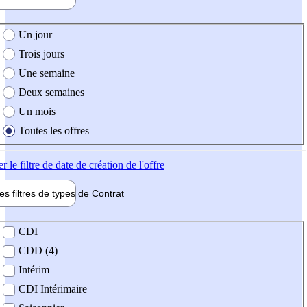
e création de l'offre
Un jour
Trois jours
Une semaine
Deux semaines
Un mois
Toutes les offres
er
le filtre de date de création de l'offre
les filtres de types de
Contrat
de contrat
CDI
CDD (4)
Intérim
CDI Intérimaire