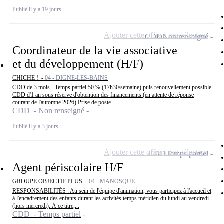
Publié il y a 19 jours
Ajouter cette offre à ma sélection
CDD
Non renseigné
Coordinateur de la vie associative
et du développement (H/F)
CHICHE ! -
04 - DIGNE-LES-BAINS
CDD de 3 mois - Temps partiel 50 % (17h30/semaine) puis renouvellement possible
CDD d'1 an sous réserve d'obtention des financements (en attente de réponse
courant de l'automne 2026) Prise de poste...
CDD - Non renseigné
Publié il y a 3 jours
Ajouter cette offre à ma sélection
CDD
Temps partiel
Agent périscolaire H/F
GROUPE OBJECTIF PLUS -
04 - MANOSQUE
RESPONSABILITÉS : Au sein de l'équipe d'animation, vous participez à l'accueil et
à l'encadrement des enfants durant les activités temps méridien du lundi au vendredi
(hors mercredi). À ce titre,...
CDD - Temps partiel