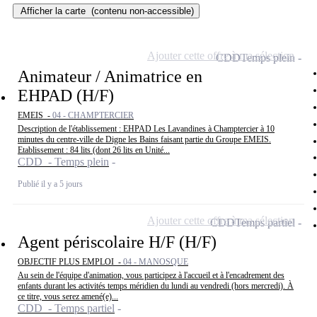
Afficher la carte
(contenu non-accessible)
Ajouter cette offre à ma sélection
CDD
Temps plein
Animateur / Animatrice en
EHPAD (H/F)
EMEIS -
04 - CHAMPTERCIER
Description de l'établissement : EHPAD Les Lavandines à Champtercier à 10
minutes du centre-ville de Digne les Bains faisant partie du Groupe EMEIS.
Etablissement : 84 lits (dont 26 lits en Unité...
CDD - Temps plein
Publié il y a 5 jours
Ajouter cette offre à ma sélection
CDD
Temps partiel
Agent périscolaire H/F (H/F)
OBJECTIF PLUS EMPLOI -
04 - MANOSQUE
Au sein de l'équipe d'animation, vous participez à l'accueil et à l'encadrement des
enfants durant les activités temps méridien du lundi au vendredi (hors mercredi). À
ce titre, vous serez amené(e)...
CDD - Temps partiel