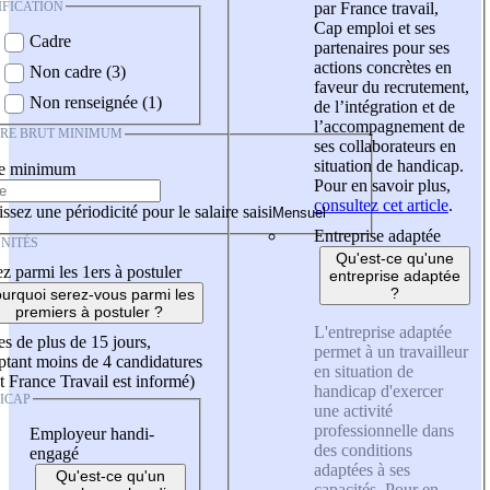
IFICATION
par France travail,
Cap emploi et ses
Cadre
partenaires pour ses
actions concrètes en
Non cadre (3)
faveur du recrutement,
Non renseignée (1)
de l’intégration et de
l’accompagnement de
IRE BRUT MINIMUM
ses collaborateurs en
situation de handicap.
re minimum
Pour en savoir plus,
consultez cet article
.
ssez une périodicité pour le salaire saisi
Entreprise adaptée
NITÉS
Qu'est-ce qu'une
z parmi les 1ers à postuler
entreprise adaptée
?
urquoi serez-vous parmi les
premiers à postuler ?
L'entreprise adaptée
es de plus de 15 jours,
permet à un travailleur
tant moins de 4 candidatures
en situation de
t France Travail est informé)
handicap d'exercer
ICAP
une activité
professionnelle dans
Employeur handi-
des conditions
engagé
adaptées à ses
Qu'est-ce qu'un
capacités. Pour en